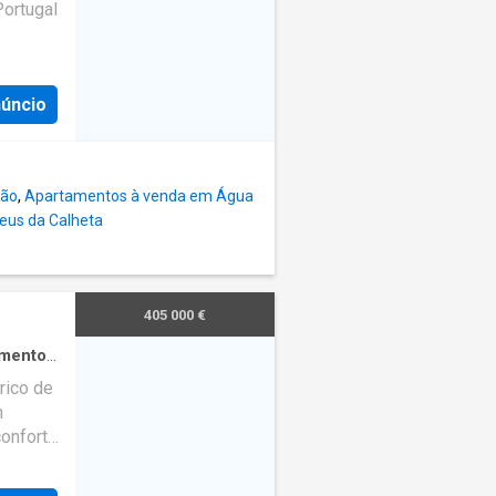
Portugal
trução
drados
núncio
riar uma
tos
nidades
o
ção
,
Apartamentos à venda em Água
unda
eus da Calheta
o porto
ma
405 000 €
amento
·
rico de
m
conforto
 com