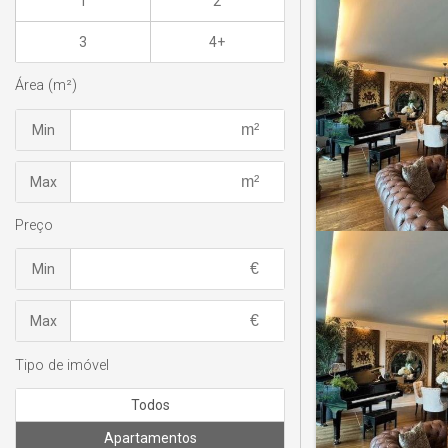
1
2
3
4+
Área (m²)
Min
Max
Preço
Min
Max
Tipo de imóvel
Todos
Apartamentos