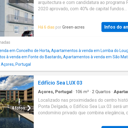
arquitectura e com candidatura ao programa 
2020 aprovado, com 40% de capital fundos
comunitários aprovados, com a área de cons
de 745 metros quadrados e 424 metros qua
Infos do a
Há 6 dias
por
Green-acres
de área bruta privativa. Tem a finalidade de c
instalação de empreendimento de apartamen
Turísticos de 4 estrelas, composto por 13 u
onadas
entre T0`s e T2`s. Situada na ilha de Angra d
enda em Concelho de Horta
,
Apartamentos à venda em Lomba do Lou
Heroísmo, em pleno centro histórico, na seg
os à venda em Fonte do Bastardo
,
Apartamentos à venda em São Mat
linha de mar, com vista mar, a minutos a pé d
Açores, Portugal
marítimo e da marina de recreio de Angra. U
oportunidade de negócio, com excelentes
condições aprovadas
Edifício Sea LUX 03
Açores, Portugal
·
106
m²
·
2
Quartos
·
Apart
Piscina
·
Garagem
·
Sala multiuso
Localizado nas proximidades do centro histó
Ponta Delgada, o Edifício Sea Lux 03 será u
4 fotos
condomínio privado que combina elegância, 
e funcionalidade.O empreendimento contará
apartamentos de tipologias T1, T2 e T3, dois