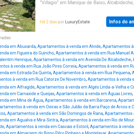
ambiente acolhedor e sofisticado. A localiza
”Villagio” em Manique de Baixo, Alcabideche,
um dos seus grandes destaques, oferecend
Freguesia de Cascais. Aliando uma combina
excelentes acessos, proximidade à praia, co
perfeita entre elegância e harmonia, numa ex
serviços, escolas e transportes públicos. P
Infos do a
Há 2 dias
por
LuxuryEstate
envolvência exterior, fazem deste Imóvel, u
Interesse nas Proximidades A poucos minut
escolha perfeita para si e para as Famílias.
Salesianos do Estoril, uma das escolas de m
Atmosfera onde inspira grande tranquilidade
onadas
prestígio da região. Próximo da Estação de Es
privacidade, onde os vastos espaços verdes
com ligação direta a Cascais e Lisboa. Camp
venda em Abuxarda
,
Apartamentos à venda em Alvide
,
Apartamentos à 
equipamentos de lazer, proporcionam um am
Futebol do
enda em Figueira do Guincho
,
Apartamentos à venda em Rua Manuel A
único de perfeita liberdade e segurança. Cad
alentim Henrique
,
Apartamentos à venda em Avenida De Alcabideche
,
detalhe foi cuidadosamente planeado para cr
ntos à venda em Rua João Pires Correia
,
Apartamentos à venda em R
ambiente moderno e acolhedor, tornando est
enda em Estrada Da Quinta
,
Apartamentos à venda em Rua Pequena
,
apartamento verdadeiramente especial em a
entos à venda em Rua Catorze De Novembro
,
Apartamentos à venda 
exclusivo e de acesso restrito. Localização
enda em Alfragide
,
Apartamentos à venda em Algés Linda-a-Velha e 
excelente valorização a médio prazo, com a
enda em Carnaxide e Queijas
,
Apartamentos à venda em Águas Livres
,
implementação do projeto ”NOVA Aerospace”
enda em Mina de Água
,
Apartamentos à venda em Barcarena
,
Apartam
apresentado pela Universidade Nova de Lisb
artamentos à venda em Oeiras e São Julião da Barra Paço de Arcos e 
criará um centro de Aeronáutico de excelênci
cos
,
Apartamentos à venda em São Domingos de Rana
,
Apartamentos 
combinando Ciência, Ensino Superior no Aer
enda em Agualva e Mira-Sintra
,
Apartamentos à venda em Rio de Mou
de Cascais (Tires), nas proximidades de Man
ede
,
Apartamentos à venda em Cascais e Estoril
,
Apartamentos à venda
Esta realidade,
enda em Almargem do Bispo Pêro Pinheiro e Montelavar
,
Apartamento