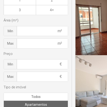
1
2
3
4+
Área (m²)
Min
Max
Preço
Min
Max
Tipo de imóvel
Todos
Apartamentos