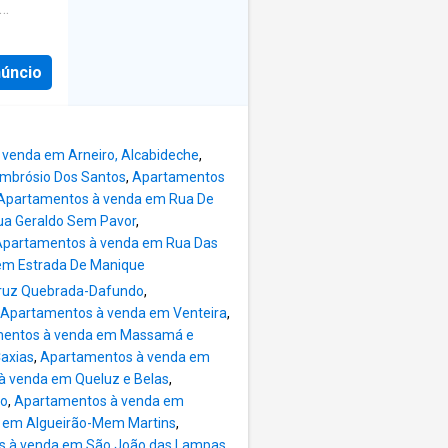
ção é
o
ção
mércio,
celente
ontos de
núncio
ma
os dos
aior
 e
toril,
 e
o de
venda em Arneiro, Alcabideche
,
biente
mbrósio Dos Santos
,
Apartamentos
a
Apartamentos à venda em Rua De
iar um
ua Geraldo Sem Pavor
,
e
Apartamentos à venda em Rua Das
mbiente
em Estrada De Manique
 com
Cruz Quebrada-Dafundo
,
Apartamentos à venda em Venteira
,
,
entos à venda em Massamá e
oa,
Caxias
,
Apartamentos à venda em
a,
à venda em Queluz e Belas
,
ódromo
ro
,
Apartamentos à venda em
ique.
 em Algueirão-Mem Martins
,
s à venda em São João das Lampas