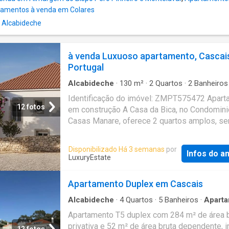
amentos à venda em Colares
 Alcabideche
à venda Luxuoso apartamento, Cascai
Portugal
Alcabideche
·
130
m²
·
2
Quartos
·
2
Banheiros
Apartamento
·
Cozinha equipada
·
Terraço
·
Pis
Identificação do imóvel: ZMPT575472 Apart
12 fotos
em construção A Casa da Bica, no Condomini
Casas Manare, oferece 2 quartos amplos, se
em suite e 1 lugar de parqueamento. No terr
privativo conta com 1 jacuzzi integrado. Este
Disponibilizado Há 3 semanas
por
Infos do a
apartamento combina conforto, privacidade e
LuxuryEstate
segurança, ideal para quem procura qualidad
vida. Para investimento ou para habitar, bem 
Apartamento Duplex em Cascais
ao seu novo começo Características do imóve
Cozinha equipada - 2 Quartos, sendo 1 quar
Alcabideche
·
4
Quartos
·
5
Banheiros
·
Apart
Varanda
·
Cozinha equipada
·
Terraço
·
Garage
suite - Sala - 2 Casas de banho - Espaço exte
Apartamento T5 duplex com 284 m² de área b
com Jacuzzi - 1 lugar de estacionamento 3 
privativa e 52 m² de área bruta dependente, i
12 fotos