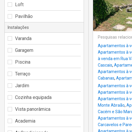
Loft
Pavilhão
Instalações
Pesquisas relaci
Varanda
Apartamentos à 
Garagem
Apartamentos à v
à venda em Rua V
Piscina
Cascais
,
Apartame
Apartamentos à v
Terraço
Cabanas
,
Apartam
Jardim
Apartamentos à v
Apartamentos à v
Cozinha equipada
Apartamentos à v
Monte Abraão
,
Ap
Vista panorâmica
Cacém e São Mar
Apartamentos à v
Academia
Carcavelos e Par
Apartamentos à v