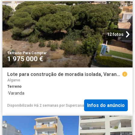
12 fotos
Terreno
·
Para Comprar
1 975 000 €
Lote para construção de moradia isolada, Varandas do Lago, Almancil, Algarve
Algarve
Terreno
·
Varanda
Infos do anúncio
Disponibilizado Há 2 semanas
por
Supercasa