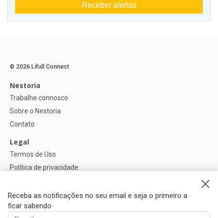
Receber alertas
© 2026 Lifull Connect
Nestoria
Trabalhe connosco
Sobre o Nestoria
Contato
Legal
Termos de Uso
Política de privacidade
Política de Cookies
Configurações de cookies
Receba as notificações no seu email e seja o primeiro a
ficar sabendo
Ajuda