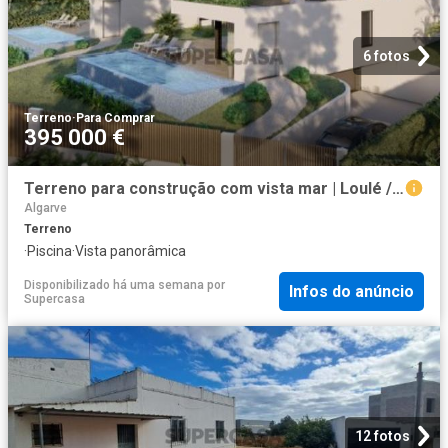
6 fotos
Terreno
·
Para Comprar
395 000 €
Terreno para construção com vista mar | Loulé / Faro
Algarve
Terreno
·
Piscina
·
Vista panorâmica
Disponibilizado há uma semana
por
Infos do anúncio
Supercasa
12 fotos