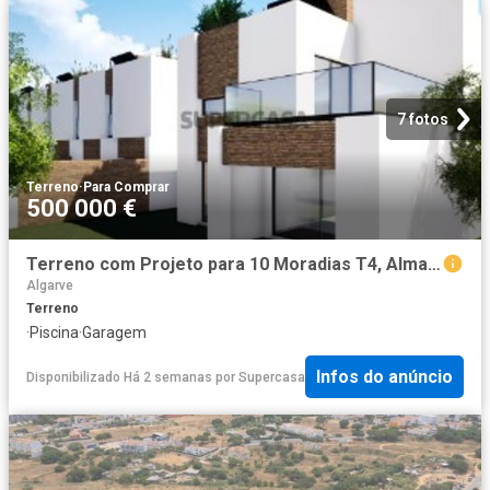
7 fotos
Terreno
·
Para Comprar
500 000 €
Terreno com Projeto para 10 Moradias T4, Almancil
Algarve
Terreno
·
Piscina
·
Garagem
Infos do anúncio
Disponibilizado Há 2 semanas
por
Supercasa