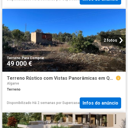
2 fotos
Terreno
·
Para Comprar
49 000 €
Terreno Rústico com Vistas Panorâmicas em Querença, Loulé
Algarve
Terreno
Infos do anúncio
Disponibilizado Há 2 semanas
por
Supercasa