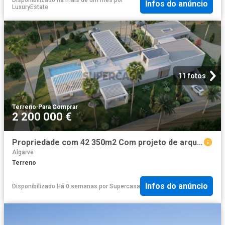
Disponibilizado há mais de um mês
por
Infos do anúncio
LuxuryEstate
11 fotos
Terreno
·
Para Comprar
2 200 000 €
Propriedade com 42 350m2 Com projeto de arquitetura aprovado
Algarve
Terreno
Infos do anúncio
Disponibilizado Há 0 semanas
por
Supercasa