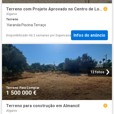
Terreno com Projeto Aprovado no Centro de Loulé 2.100.000€
Algarve
Terreno
·
Varanda
·
Piscina
·
Terraço
Infos do anúncio
Disponibilizado Há 2 semanas
por
Supercasa
12 fotos
Terreno
·
Para Comprar
1 500 000 €
Terreno para construção em Almancil
Algarve