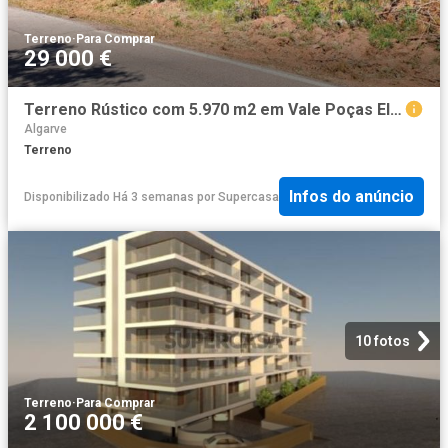
Terreno
·
Para Comprar
29 000 €
Terreno Rústico com 5.970 m2 em Vale Poças Electricidade e Fonte Água Alte
Algarve
Terreno
Infos do anúncio
Disponibilizado Há 3 semanas
por
Supercasa
10 fotos
Terreno
·
Para Comprar
2 100 000 €