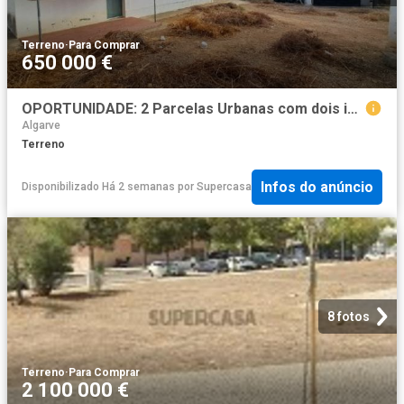
Terreno
·
Para Comprar
650 000 €
OPORTUNIDADE: 2 Parcelas Urbanas com dois imóveis e 1 terreno rústico Potencial de Investimento
Algarve
Terreno
Infos do anúncio
Disponibilizado Há 2 semanas
por
Supercasa
8 fotos
Terreno
·
Para Comprar
2 100 000 €