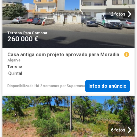
12 fotos
Terreno
·
Para Comprar
260 000 €
Casa antiga com projeto aprovado para Moradia v3+1 em Loulé
Algarve
Terreno
·
Quintal
Infos do anúncio
Disponibilizado Há 2 semanas
por
Supercasa
6 fotos