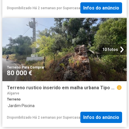
Infos do anúncio
Disponibilizado Há 2 semanas
por
Supercasa
10 fotos
Terreno
·
Para Comprar
80 000 €
Terreno rustico inserido em malha urbana Tipo C, Salir, Algarve
Algarve
Terreno
·
Jardim
·
Piscina
Infos do anúncio
Disponibilizado Há 2 semanas
por
Supercasa