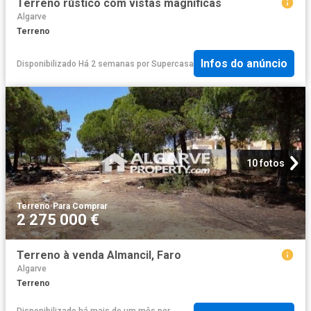
Terreno rústico com vistas magnificas
Algarve
Terreno
Infos do anúncio
Disponibilizado Há 2 semanas
por
Supercasa
10 fotos
Terreno
·
Para Comprar
2 275 000 €
Terreno à venda Almancil, Faro
Algarve
Terreno