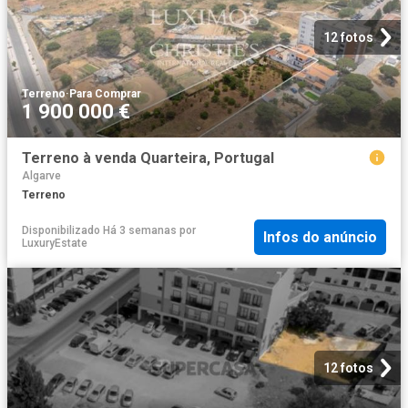
12 fotos
Terreno
·
Para Comprar
1 900 000 €
Terreno à venda Quarteira, Portugal
Algarve
Terreno
Disponibilizado Há 3 semanas
por
Infos do anúncio
LuxuryEstate
12 fotos