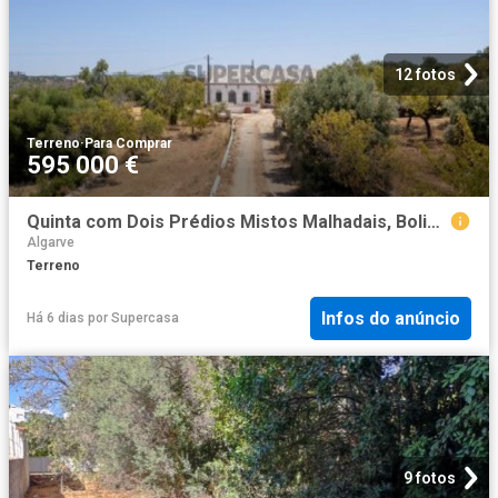
12 fotos
Terreno
·
Para Comprar
595 000 €
Quinta com Dois Prédios Mistos Malhadais, Boliqueime Loulé
Algarve
Terreno
Infos do anúncio
Há 6 dias
por
Supercasa
9 fotos