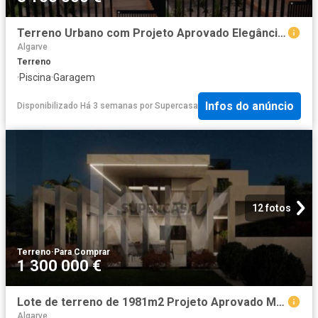
Terreno Urbano com Projeto Aprovado Elegância e Conforto em Quarteira Nascente Algarve
Algarve
Terreno
·
Piscina
·
Garagem
Infos do anúncio
Disponibilizado Há 3 semanas
por
Supercasa
12 fotos
Terreno
·
Para Comprar
1 300 000 €
Lote de terreno de 1981m2 Projeto Aprovado Moradia T5 Luxo Piscina Rooftop Jardim
Algarve