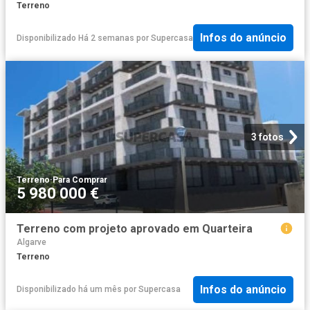
Terreno
Infos do anúncio
Disponibilizado Há 2 semanas
por
Supercasa
3 fotos
Terreno
·
Para Comprar
5 980 000 €
Terreno com projeto aprovado em Quarteira
Algarve
Terreno
Infos do anúncio
Disponibilizado há um mês
por
Supercasa