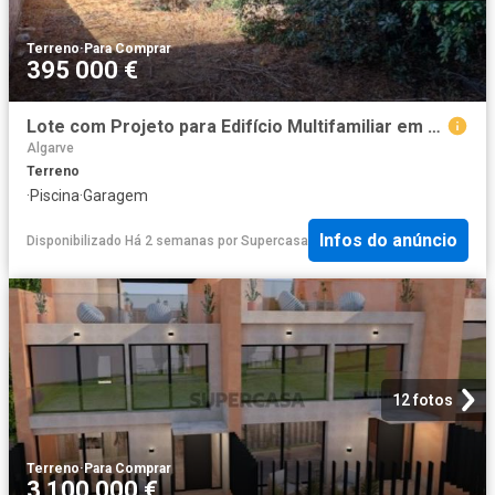
Terreno
·
Para Comprar
395 000 €
Lote com Projeto para Edifício Multifamiliar em Loulé
Algarve
Terreno
·
Piscina
·
Garagem
Infos do anúncio
Disponibilizado Há 2 semanas
por
Supercasa
12 fotos
Terreno
·
Para Comprar
3 100 000 €