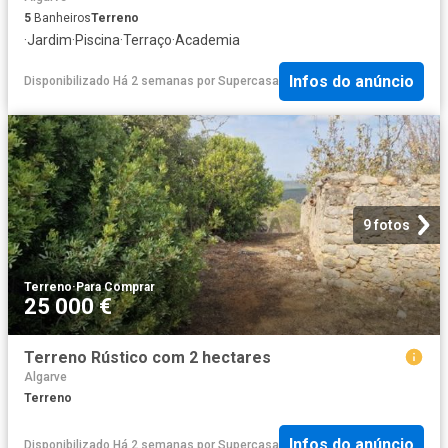
5
Banheiros
Terreno
·
Jardim
·
Piscina
·
Terraço
·
Academia
Infos do anúncio
Disponibilizado Há 2 semanas
por
Supercasa
9 fotos
Terreno
·
Para Comprar
25 000 €
Terreno Rústico com 2 hectares
Algarve
Terreno
Infos do anúncio
Disponibilizado Há 2 semanas
por
Supercasa