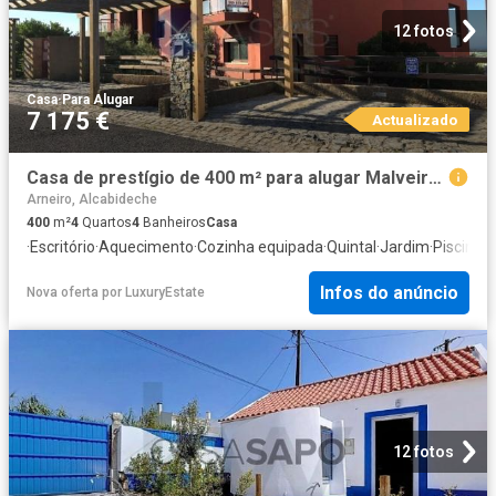
12 fotos
Casa
·
Para Alugar
7 175 €
Actualizado
Casa de prestígio de 400 m² para alugar Malveira da Serra Cascais, Cascais, Lisboa
Arneiro, Alcabideche
400
m²
4
Quartos
4
Banheiros
Casa
·
Escritório
·
Aquecimento
·
Cozinha equipada
·
Quintal
·
Jardim
·
Piscina
·
L
Infos do anúncio
Nova oferta
por
LuxuryEstate
12 fotos