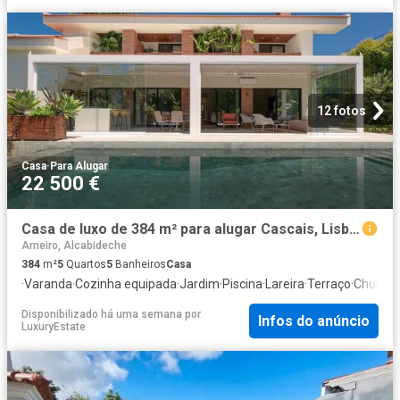
12 fotos
Casa
·
Para Alugar
22 500 €
Casa de luxo de 384 m² para alugar Cascais, Lisboa
Arneiro, Alcabideche
384
m²
5
Quartos
5
Banheiros
Casa
·
Varanda
·
Cozinha equipada
·
Jardim
·
Piscina
·
Lareira
·
Terraço
·
Churras
Disponibilizado há uma semana
por
Infos do anúncio
LuxuryEstate