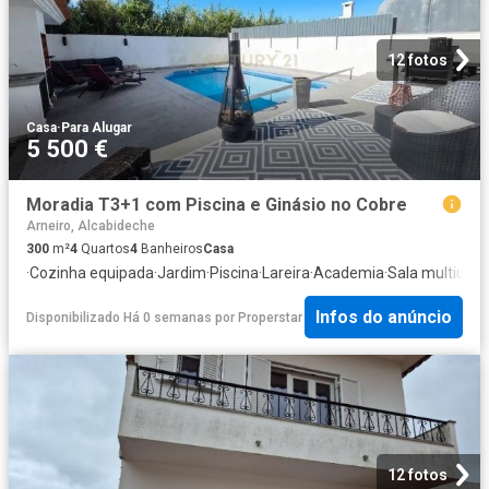
12 fotos
Casa
·
Para Alugar
5 500 €
Moradia T3+1 com Piscina e Ginásio no Cobre
Arneiro, Alcabideche
300
m²
4
Quartos
4
Banheiros
Casa
·
Cozinha equipada
·
Jardim
·
Piscina
·
Lareira
·
Academia
·
Sala multiuso
Infos do anúncio
Disponibilizado Há 0 semanas
por
Properstar
12 fotos