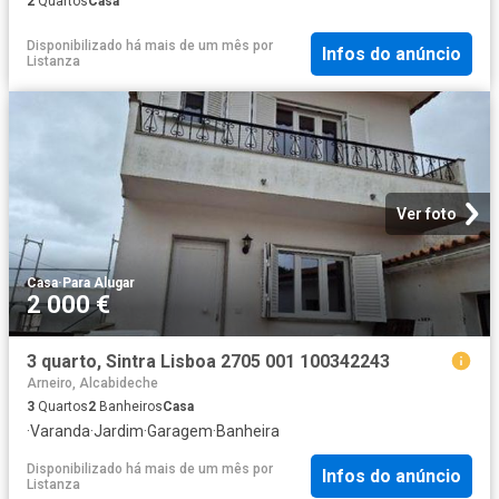
2
Quartos
Casa
Disponibilizado há mais de um mês
por
Infos do anúncio
Listanza
Ver foto
Casa
·
Para Alugar
2 000 €
3 quarto, Sintra Lisboa 2705 001 100342243
Arneiro, Alcabideche
3
Quartos
2
Banheiros
Casa
·
Varanda
·
Jardim
·
Garagem
·
Banheira
Disponibilizado há mais de um mês
por
Infos do anúncio
Listanza