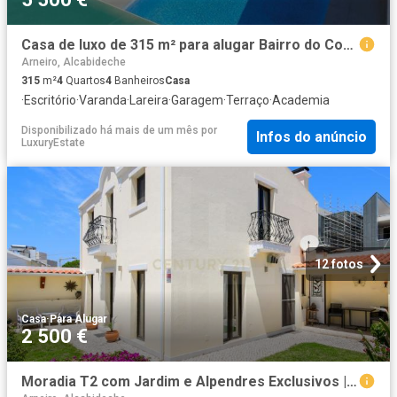
Casa de luxo de 315 m² para alugar Bairro do Cobre Cascais, Cascais, Lisboa
Arneiro, Alcabideche
315
m²
4
Quartos
4
Banheiros
Casa
·
Escritório
·
Varanda
·
Lareira
·
Garagem
·
Terraço
·
Academia
Disponibilizado há mais de um mês
por
Infos do anúncio
LuxuryEstate
12 fotos
Casa
·
Para Alugar
2 500 €
Moradia T2 com Jardim e Alpendres Exclusivos | São Pedro do Estoril