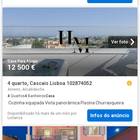
Ver foto
Casa
·
Para Alugar
12 500 €
4 quarto, Cascais Lisboa 102874052
Arneiro, Alcabideche
4
Quartos
4
Banheiros
Casa
·
Cozinha equipada
·
Vista panorâmica
·
Piscina
·
Churrasqueira
Disponibilizado há mais de um mês
por
Infos do anúncio
Listanza