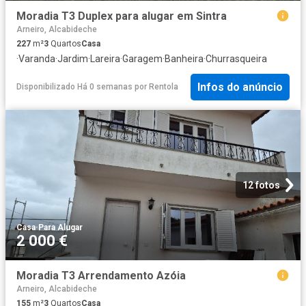
Moradia T3 Duplex para alugar em Sintra
Arneiro, Alcabideche
227
m²
3
Quartos
Casa
·
Varanda
·
Jardim
·
Lareira
·
Garagem
·
Banheira
·
Churrasqueira
Infos do anúncio
Disponibilizado Há 0 semanas
por
Rentola
12 fotos
Casa
·
Para Alugar
2 000 €
Moradia T3 Arrendamento Azóia
Arneiro, Alcabideche
155
m²
3
Quartos
Casa