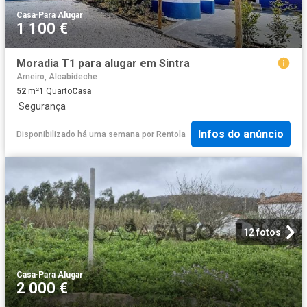
Casa
·
Para Alugar
1 100 €
Moradia T1 para alugar em Sintra
Arneiro, Alcabideche
52
m²
1
Quarto
Casa
·
Segurança
Infos do anúncio
Disponibilizado há uma semana
por
Rentola
12 fotos
Casa
·
Para Alugar
2 000 €