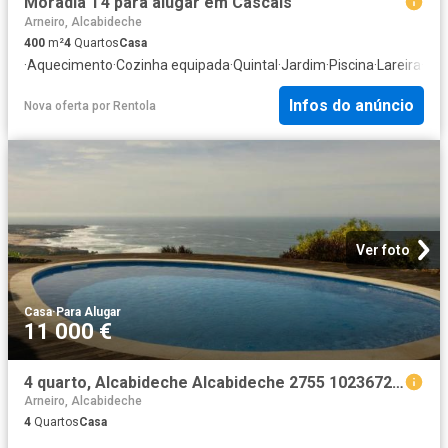
Moradia T4 para alugar em Cascais
Arneiro, Alcabideche
400
m²
4
Quartos
Casa
·
Aquecimento
·
Cozinha equipada
·
Quintal
·
Jardim
·
Piscina
·
Lareira
·
Ga
Infos do anúncio
Nova oferta
por
Rentola
Ver foto
Casa
·
Para Alugar
11 000 €
4 quarto, Alcabideche Alcabideche 2755 102367247
Arneiro, Alcabideche
4
Quartos
Casa