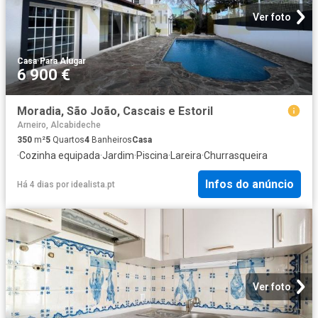
Ver foto
Casa
·
Para Alugar
6 900 €
Moradia, São João, Cascais e Estoril
Arneiro, Alcabideche
350
m²
5
Quartos
4
Banheiros
Casa
·
Cozinha equipada
·
Jardim
·
Piscina
·
Lareira
·
Churrasqueira
Infos do anúncio
Há 4 dias
por
idealista.pt
Ver foto