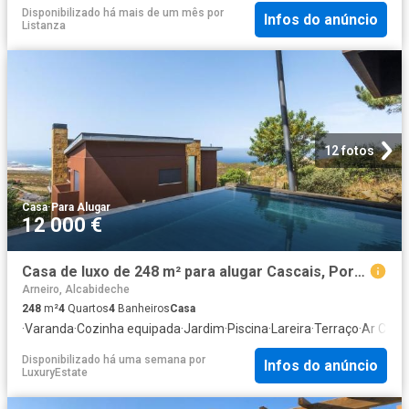
Disponibilizado há mais de um mês
por
Infos do anúncio
Listanza
12 fotos
Casa
·
Para Alugar
12 000 €
Casa de luxo de 248 m² para alugar Cascais, Portugal
Arneiro, Alcabideche
248
m²
4
Quartos
4
Banheiros
Casa
·
Varanda
·
Cozinha equipada
·
Jardim
·
Piscina
·
Lareira
·
Terraço
·
Ar Cond
Disponibilizado há uma semana
por
Infos do anúncio
LuxuryEstate