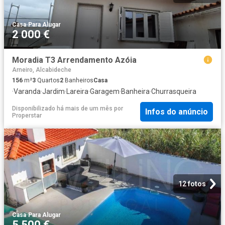
Casa
·
Para Alugar
2 000 €
Moradia T3 Arrendamento Azóia
Arneiro, Alcabideche
156
m²
3
Quartos
2
Banheiros
Casa
·
Varanda
·
Jardim
·
Lareira
·
Garagem
·
Banheira
·
Churrasqueira
Disponibilizado há mais de um mês
por
Infos do anúncio
Properstar
12 fotos
Casa
·
Para Alugar
5 500 €