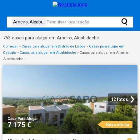
753 casas para alugar em Arneiro, Alcabideche
Começar
>
Casas para alugar em Distrito de Lisboa
>
Casas para alugar em
Cascais
>
Casas para alugar em Alcabideche
>
Casas para alugar em Arneiro,
Alcabideche
12 fotos
Casa
·
Para Alugar
7 175 €
Nova oferta