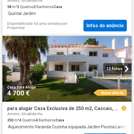
Arneiro, Alcabideche
98
m²
2
Quartos
2
Banheiros
Casa
·
Quintal
·
Jardim
Disponibilizado há uma semana
por
Infos do anúncio
Properstar
12 fotos
Casa
·
Para Alugar
4 700 €
Nova oferta
para alugar Casa Exclusiva de 250 m2, Cascais, Portugal
Arneiro, Alcabideche
250
m²
4
Quartos
4
Banheiros
Casa
·
Aquecimento
·
Varanda
·
Cozinha equipada
·
Jardim
·
Piscina
·
Lareira
·
Te