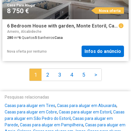
Casa
·
Para Alugar
8 750 €
Nova oferta
6 Bedroom House with garden, Monte Estoril, Cascais
Arneiro, Alcabideche
280
m²
6
Quartos
5
Banheiros
Casa
Infos do anúncio
Nova oferta
por
rentumo
1
2
3
4
5
>
Pesquisas relacionadas
Casas para alugar em Tires
,
Casas para alugar em Abuxarda
,
Casas para alugar em Cobre
,
Casas para alugar em Estoril
,
Casas
para alugar em São Pedro do Estoril
,
Casas para alugar em
Parede
,
Casas para alugar em Pampilheira
,
Casas para alugar em