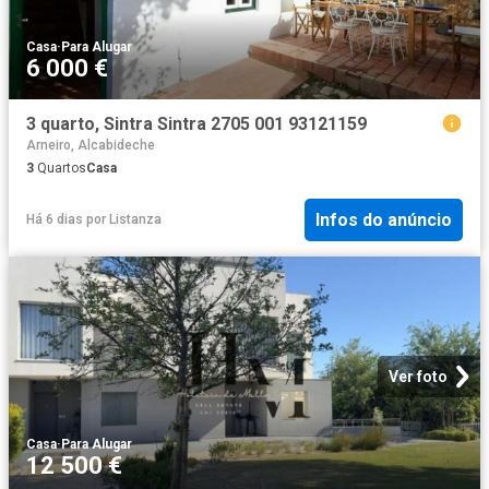
Casa
·
Para Alugar
6 000 €
3 quarto, Sintra Sintra 2705 001 93121159
Arneiro, Alcabideche
3
Quartos
Casa
Infos do anúncio
Há 6 dias
por
Listanza
Ver foto
Casa
·
Para Alugar
12 500 €