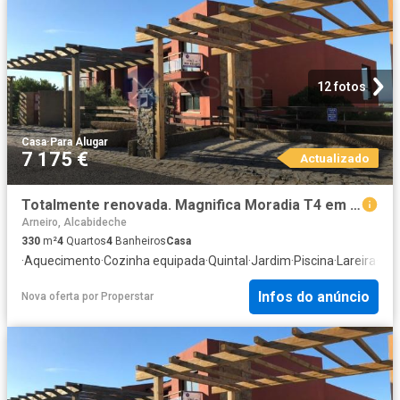
12 fotos
Casa
·
Para Alugar
7 175 €
Actualizado
Totalmente renovada. Magnifica Moradia T4 em Pleno Parque Natural Sintra Cascais, Vista Frontal de Mar e Serra. Malveira,Cascais
Arneiro, Alcabideche
330
m²
4
Quartos
4
Banheiros
Casa
·
Aquecimento
·
Cozinha equipada
·
Quintal
·
Jardim
·
Piscina
·
Lareira
·
Ga
Infos do anúncio
Nova oferta
por
Properstar