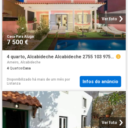
Ver foto
Casa
·
Para Alugar
7 500 €
4 quarto, Alcabideche Alcabideche 2755 103 97585554
Arneiro, Alcabideche
4
Quartos
Casa
Disponibilizado há mais de um mês
por
Infos do anúncio
Listanza
Ver foto