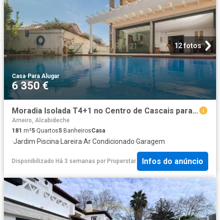
12 fotos
Casa
·
Para Alugar
6 350 €
Moradia Isolada T4+1 no Centro de Cascais para Arrendar
Arneiro, Alcabideche
181
m²
5
Quartos
5
Banheiros
Casa
·
Jardim
·
Piscina
·
Lareira
·
Ar Condicionado
·
Garagem
Infos do anúncio
Disponibilizado Há 3 semanas
por
Properstar