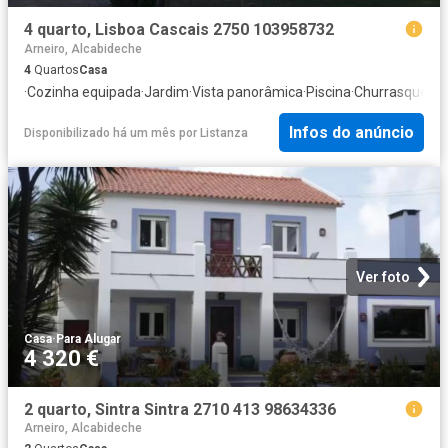
4 quarto, Lisboa Cascais 2750 103958732
Arneiro, Alcabideche
4
Quartos
Casa
·
Cozinha equipada
·
Jardim
·
Vista panorâmica
·
Piscina
·
Churrasqueira
Infos do anúncio
Disponibilizado há um mês
por
Listanza
Ver foto
Casa
·
Para Alugar
4 320 €
2 quarto, Sintra Sintra 2710 413 98634336
Arneiro, Alcabideche