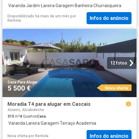
·
Varanda
·
Jardim
·
Lareira
·
Garagem
·
Banheira
·
Churrasqueira
Disponibilizado há mais de um mês
por
Infos do anúncio
Rentola
12 fotos
Casa
·
Para Alugar
5 500 €
Nova oferta
Moradia T4 para alugar em Cascais
Arneiro, Alcabideche
315
m²
4
Quartos
Casa
·
Varanda
·
Lareira
·
Garagem
·
Terraço
·
Academia
Infos do anúncio
Nova oferta
por
Rentola