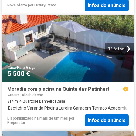
Infos do anúncio
Nova oferta
por
LuxuryEstate
12 fotos
Casa
·
Para Alugar
5 500 €
Moradia com piscina na Quinta das Patinhas!
Arneiro, Alcabideche
314
m²
4
Quartos
4
Banheiros
Casa
·
Escritório
·
Varanda
·
Piscina
·
Lareira
·
Garagem
·
Terraço
·
Academia
Disponibilizado há mais de um mês
por
Infos do anúncio
Properstar