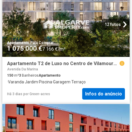
12 fotos
Apartamento
·
Para Comprar
1 075 000 €
7 166 €/m²
Apartamento T2 de Luxo no Centro de Vilamoura – Botânica 150m² Quarteira
Avenida Da Marina
150
m²
3
Banheiros
Apartamento
·
Varanda
·
Jardim
·
Piscina
·
Garagem
·
Terraço
Infos do anúncio
Há 3 dias
por
Green-acres