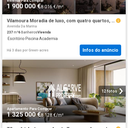
Vivenda
·
Para Comprar
1 900 000 €
8 016 €/m²
Vilamoura Moradia de luxo, com quatro quartos, piscina pri. 237m² Quarteira
Avenida Da Marina
237
m²
6
Banheiros
Vivenda
·
Escritório
·
Piscina
·
Academia
Infos do anúncio
Há 3 dias
por
Green-acres
12 fotos
Apartamento
·
Para Comprar
1 325 000 €
8 128 €/m²