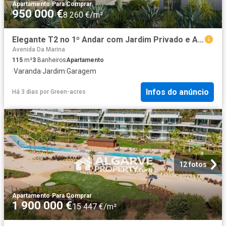
Apartamento
·
Para Comprar
950 000 €
8 260 €/m²
Elegante T2 no 1º Andar com Jardim Privado e Arrecadação Esp. 115m² Quarteira
Avenida Da Marina
115
m²
3
Banheiros
Apartamento
·
Varanda
·
Jardim
·
Garagem
Infos do anúncio
Há 3 dias
por
Green-acres
12 fotos
Apartamento
·
Para Comprar
1 900 000 €
15 447 €/m²