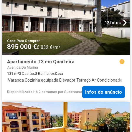
12 fotos
Casa
·
Para Comprar
895 000 €
6 832 €/m²
Apartamento T3 em Quarteira
Avenida Da Marina
131
m²
3
Quartos
2
Banheiros
Casa
·
Varanda
·
Cozinha equipada
·
Elevador
·
Terraço
·
Ar Condicionado
Infos do anúncio
Disponibilizado Há 2 semanas
por
Supercasa