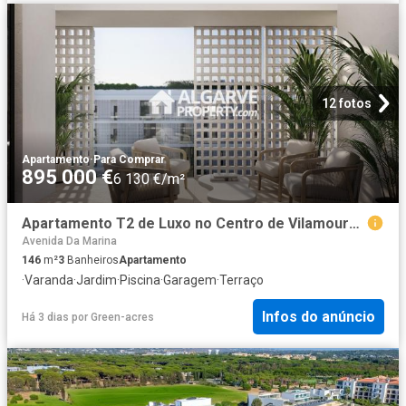
12 fotos
Apartamento
·
Para Comprar
895 000 €
6 130 €/m²
Apartamento T2 de Luxo no Centro de Vilamoura – Botânica 146m² Quarteira
Avenida Da Marina
146
m²
3
Banheiros
Apartamento
·
Varanda
·
Jardim
·
Piscina
·
Garagem
·
Terraço
Infos do anúncio
Há 3 dias
por
Green-acres