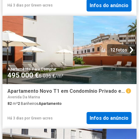
Infos do anúncio
Há 3 dias
por
Green-acres
12 fotos
Apartamento
·
Para Comprar
495 000 €
6 036 €/m²
Apartamento Novo T1 em Condomínio Privado em Vilamoura 82m² Quarteira
Avenida Da Marina
82
m²
2
Banheiros
Apartamento
Infos do anúncio
Há 3 dias
por
Green-acres