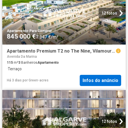
12 fotos
Apartamento
·
Para Comprar
845 000 €
7 347 €/m²
Apartamento Premium T2 no The Nine, Vilamoura 115m² Quarteira
Avenida Da Marina
115
m²
3
Banheiros
Apartamento
·
Terraço
Infos do anúncio
Há 3 dias
por
Green-acres
12 fotos