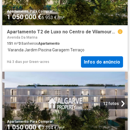
Apartamento
·
Para Comprar
1 050 000 €
6 953 €/m²
Apartamento T2 de Luxo no Centro de Vilamoura – Botânica 151m² Quarteira
Avenida Da Marina
151
m²
3
Banheiros
Apartamento
·
Varanda
·
Jardim
·
Piscina
·
Garagem
·
Terraço
Infos do anúncio
Há 3 dias
por
Green-acres
12 fotos
Apartamento
·
Para Comprar
1 050 000 €
7 394 €/m²