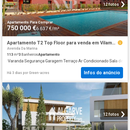
12 fotos
Apartamento
·
Para Comprar
750 000 €
6 637 €/m²
Apartamento T2 Top Floor para venda em Vilamoura, inserido e. 113m² Quarteira
Avenida Da Marina
113
m²
3
Banheiros
Apartamento
·
Varanda
·
Segurança
·
Garagem
·
Terraço
·
Ar Condicionado
·
Sala de ser
Infos do anúncio
Há 3 dias
por
Green-acres
12 fotos