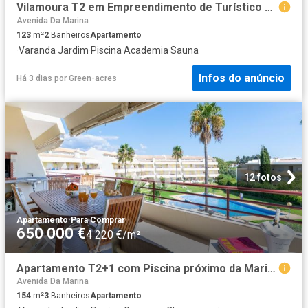
Vilamoura T2 em Empreendimento de Turístico de Luxo com vi. 123m² Quarteira
Avenida Da Marina
123
m²
2
Banheiros
Apartamento
·
Varanda
·
Jardim
·
Piscina
·
Academia
·
Sauna
Infos do anúncio
Há 3 dias
por
Green-acres
12 fotos
Apartamento
·
Para Comprar
650 000 €
4 220 €/m²
Apartamento T2+1 com Piscina próximo da Marina de Vilamoura 154m² Quarteira
Avenida Da Marina
154
m²
3
Banheiros
Apartamento