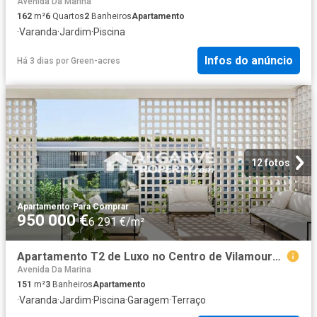
Avenida Da Marina
162
m²
6
Quartos
2
Banheiros
Apartamento
·
Varanda
·
Jardim
·
Piscina
Infos do anúncio
Há 3 dias
por
Green-acres
12 fotos
Apartamento
·
Para Comprar
950 000 €
6 291 €/m²
Apartamento T2 de Luxo no Centro de Vilamoura – Botânica 151m² Quarteira
Avenida Da Marina
151
m²
3
Banheiros
Apartamento
·
Varanda
·
Jardim
·
Piscina
·
Garagem
·
Terraço