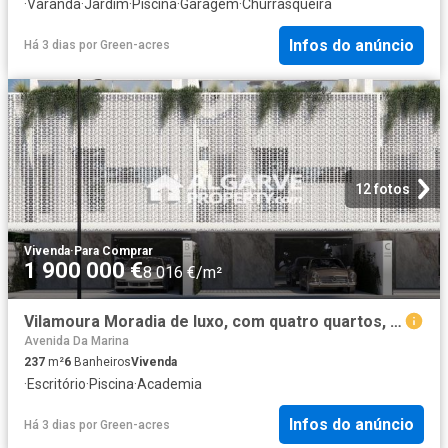
·
Varanda
·
Jardim
·
Piscina
·
Garagem
·
Churrasqueira
Infos do anúncio
Há 3 dias
por
Green-acres
12 fotos
Vivenda
·
Para Comprar
1 900 000 €
8 016 €/m²
Vilamoura Moradia de luxo, com quatro quartos, piscina pri. 237m² Quarteira
Avenida Da Marina
237
m²
6
Banheiros
Vivenda
·
Escritório
·
Piscina
·
Academia
Infos do anúncio
Há 3 dias
por
Green-acres