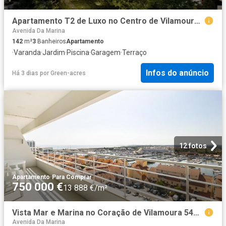
Apartamento T2 de Luxo no Centro de Vilamoura – Botânica 142m² Quarteira
Avenida Da Marina
142
m²
3
Banheiros
Apartamento
·
Varanda
·
Jardim
·
Piscina
·
Garagem
·
Terraço
Infos do anúncio
Há 3 dias
por
Green-acres
12 fotos
Apartamento
·
Para Comprar
750 000 €
13 888 €/m²
Vista Mar e Marina no Coração de Vilamoura 54m² Quarteira
Avenida Da Marina