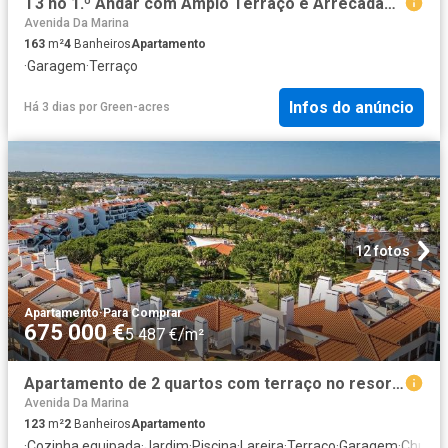
T3 no 1.º Andar com Amplo Terraço e Arrecadação Espaçosa 163m² Quarteira
Avenida Da Marina
163
m²
4
Banheiros
Apartamento
·
Garagem
·
Terraço
Infos do anúncio
Há 3 dias
por
Green-acres
12 fotos
Apartamento
·
Para Comprar
675 000 €
5 487 €/m²
Apartamento de 2 quartos com terraço no resort de golfe Vila. 123m² Quarteira
Avenida Da Marina
123
m²
2
Banheiros
Apartamento
·
Cozinha equipada
·
Jardim
·
Piscina
·
Lareira
·
Terraço
·
Garagem
·
Churra