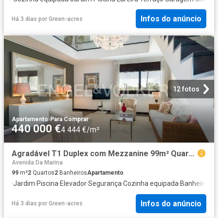
Infos do anúncio
Há 3 dias
por
Green-acres
12 fotos
Apartamento
·
Para Comprar
440 000 €
4 444 €/m²
Agradável T1 Duplex com Mezzanine 99m² Quarteira
Avenida Da Marina
99
m²
2
Quartos
2
Banheiros
Apartamento
·
Jardim
·
Piscina
·
Elevador
·
Segurança
·
Cozinha equipada
·
Banheira
Infos do anúncio
Há 3 dias
por
Green-acres