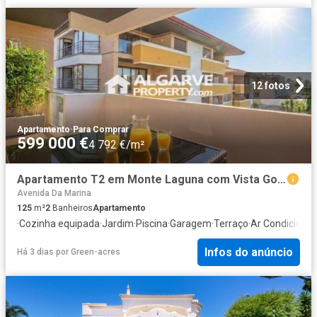
12 fotos
Apartamento
·
Para Comprar
599 000 €
4 792 €/m²
Apartamento T2 em Monte Laguna com Vista Golfe em Vilamoura. 125m² Quarteira
Avenida Da Marina
125
m²
2
Banheiros
Apartamento
·
Cozinha equipada
·
Jardim
·
Piscina
·
Garagem
·
Terraço
·
Ar Condiciona
Infos do anúncio
Há 3 dias
por
Green-acres