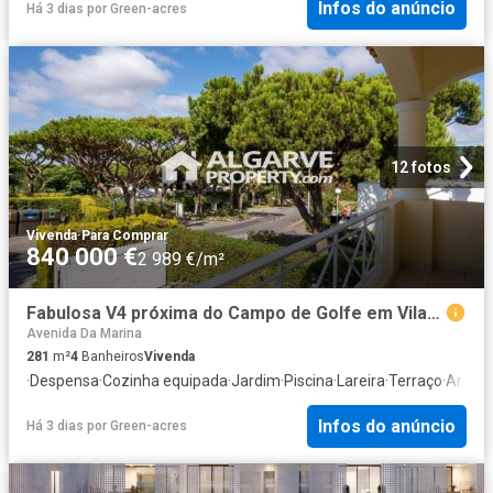
Infos do anúncio
Há 3 dias
por
Green-acres
12 fotos
Vivenda
·
Para Comprar
840 000 €
2 989 €/m²
Fabulosa V4 próxima do Campo de Golfe em Vilamoura, Algarve 281m² Quarteira
Avenida Da Marina
281
m²
4
Banheiros
Vivenda
·
Despensa
·
Cozinha equipada
·
Jardim
·
Piscina
·
Lareira
·
Terraço
·
Ar Con
Infos do anúncio
Há 3 dias
por
Green-acres