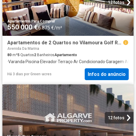
12 fotos
Apartamento
·
Para Comprar
550 000 €
6 875 €/m²
Apartamentos de 2 Quartos no Vilamoura Golf Resort 80m² Quarteira
Avenida Da Marina
80
m²
5
Quartos
2
Banheiros
Apartamento
·
Varanda
·
Piscina
·
Elevador
·
Terraço
·
Ar Condicionado
·
Garagem
·
Alar
Infos do anúncio
Há 3 dias
por
Green-acres
12 fotos