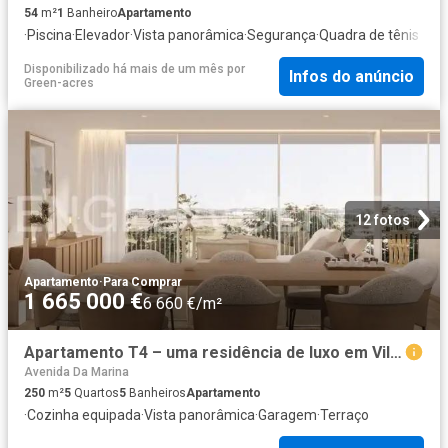
54
m²
1
Banheiro
Apartamento
·
Piscina
·
Elevador
·
Vista panorâmica
·
Segurança
·
Quadra de tênis
Disponibilizado há mais de um mês
por
Infos do anúncio
Green-acres
12 fotos
Apartamento
·
Para Comprar
1 665 000 €
6 660 €/m²
Apartamento T4 – uma residência de luxo em Vilamoura 250m² Quarteira
Avenida Da Marina
250
m²
5
Quartos
5
Banheiros
Apartamento
·
Cozinha equipada
·
Vista panorâmica
·
Garagem
·
Terraço