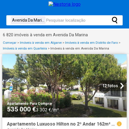
6 820 imóveis à venda em Avenida Da Marina
Começar
>
Imóveis à venda em Algarve
>
Imóveis à venda em Distrito de Faro
>
Imóveis à venda em Quarteira
>
Imóveis à venda em Avenida Da Marina
12 fotos
Apartamento
·
Para Comprar
535 000 €
3 302 €/m²
Apartamento Luxuoso Hilton no 2º Andar 162m² Quarteira