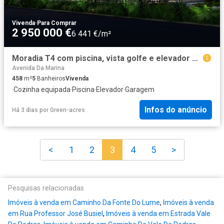
Vivenda
·
Para Comprar
2 950 000 €
6 441 €/m²
Moradia T4 com piscina, vista golfe e elevador panorâmico em. 0m² Quarteira
Avenida Da Marina
458
m²
5
Banheiros
Vivenda
·
Cozinha equipada
·
Piscina
·
Elevador
·
Garagem
Infos do anúncio
Há 3 dias
por
Green-acres
<
1
2
3
4
5
>
Pesquisas relacionadas
Imóveis à venda em Caminho Da Fonte Do Lume
,
Imóveis à venda
em Rua Professor José Busiel
,
Imóveis à venda em Estrada Vale