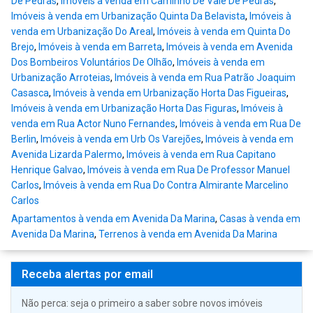
De Pedras
,
Imóveis à venda em Caminho De Vale De Pedras
,
Imóveis à venda em Urbanização Quinta Da Belavista
,
Imóveis à
venda em Urbanização Do Areal
,
Imóveis à venda em Quinta Do
Brejo
,
Imóveis à venda em Barreta
,
Imóveis à venda em Avenida
Dos Bombeiros Voluntários De Olhão
,
Imóveis à venda em
Urbanização Arroteias
,
Imóveis à venda em Rua Patrão Joaquim
Casasca
,
Imóveis à venda em Urbanização Horta Das Figueiras
,
Imóveis à venda em Urbanização Horta Das Figuras
,
Imóveis à
venda em Rua Actor Nuno Fernandes
,
Imóveis à venda em Rua De
Berlin
,
Imóveis à venda em Urb Os Varejões
,
Imóveis à venda em
Avenida Lizarda Palermo
,
Imóveis à venda em Rua Capitano
Henrique Galvao
,
Imóveis à venda em Rua De Professor Manuel
Carlos
,
Imóveis à venda em Rua Do Contra Almirante Marcelino
Carlos
Apartamentos à venda em Avenida Da Marina
,
Casas à venda em
Avenida Da Marina
,
Terrenos à venda em Avenida Da Marina
Receba alertas por email
Não perca: seja o primeiro a saber sobre novos imóveis