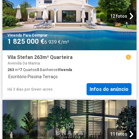
12 fotos
Vivenda
·
Para Comprar
1 825 000 €
6 939 €/m²
Vila Stefan 263m² Quarteira
Avenida Da Marina
263
m²
7
Quartos
5
Banheiros
Vivenda
·
Escritório
·
Piscina
·
Terraço
Infos do anúncio
Há 3 dias
por
Green-acres
11 fotos