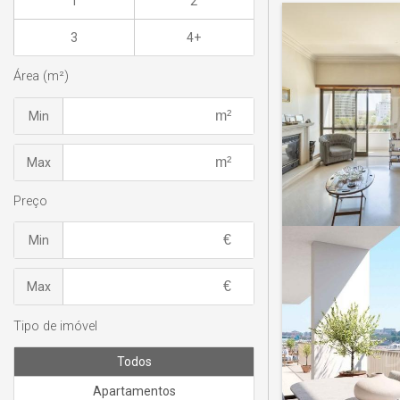
1
2
3
4+
Área (m²)
Min
Max
Preço
Min
Max
Tipo de imóvel
Todos
Apartamentos