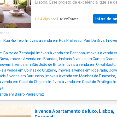
privilegiada, o RCC Alvalade está situado a 5
Lisboa. Este projeto de excelência, que se d
minutos walking distance da estação de met
pela visão do conceituado Arquitecto Manuel
Alvalade, a 10 minutos driving distance da
Mateus, foi concebido para proporcionar o 
Universidade de Lisboa, do Colégio das Doro
Infos do a
Há 4 dias
por
LuxuryEstate
conforto e sofisticação. O rooftop é o ex-líbr
da Clínica CUF Alvalade e do Aeroporto Inter
RCC Alvalade, oferecendo uma experiência d
de Lisboa Humberto Delgado. Categoria Ener
única, com piscina, ginásio e sala de leitura. 
onadas
A
coração do edifício, um jardim no pátio interio
m Rua Rio Tejo
,
Imóveis à venda em Rua Professor Pais Da Silva
,
Imóvei
um oásis de tranquilidade. Este espaço verd
privado é partilhado por todas as fracções v
m Bairro do Zambujal
,
Imóveis à venda em Pontinha
,
Imóveis à venda e
para esta orientação, beneficiando os apart
 Nova
,
Imóveis à venda em Brandoa
,
Imóveis à venda em Campo Grande
com luz natural adicional. Com uma localizaç
móveis à venda em São João de Brito
,
Imóveis à venda em Olival Basto
,
privilegiada, o RCC Alvalade está situado a 5
is à venda em Colinas do Cruzeiro
,
Imóveis à venda em Ribeirada, Odiv
minutos walking distance da estação de met
veis à venda em Barruncho
,
Imóveis à venda em Moinhos da Funcheira
,
Alvalade, a 10 minutos driving distance da
à venda em Casal do Chapim
,
Imóveis à venda em Casal do Privilégio
,
I
Universidade de Lisboa, do Colégio das Doro
ga
da Clínica CUF Alvalade e do Aeroporto Inter
de Lisboa Humberto Delgado. Categoria Ener
enda em Bairro Padre Cruz
A
à venda Apartamento de luxo, Lisboa,
Portugal