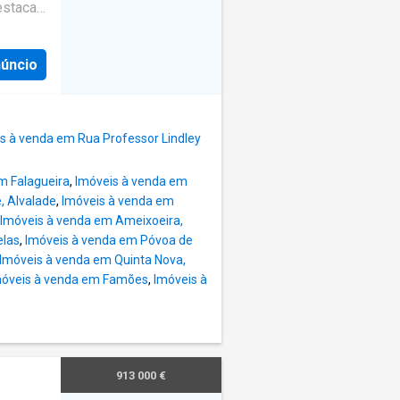
estaca
ro de
 Aires
máximo
teias,
núncio
is do
nacional
e vida
gética:
No
r cria
s à venda em Rua Professor Lindley
e
oltadas
m Falagueira
,
Imóveis à venda em
amentos
, Alvalade
,
Imóveis à venda em
ão
Imóveis à venda em Ameixoeira,
elas
,
Imóveis à venda em Póvoa de
ro de
Imóveis à venda em Quinta Nova,
móveis à venda em Famões
,
Imóveis à
teias,
nacional
gética:
913 000 €