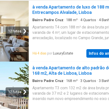
à venda Apartamento de luxo de 188 m
Entrecampos Alvalade, Lisboa
Bairro Padre Cruz
·
188
m²
·
4
Quartos
·
4
Banh
Apartamento
·
Varanda
·
Jardim
·
Lareira
Apartamento T4 com 188 m² de área bruta pri
12 fotos
varanda de 4 m², um lugar de estacionamento
arrecadação, localizado no Campo Grande, jun
rotunda de Entrecampos, em Lisboa. O apart
desenvolve-se de forma funcional, com sep
Infos do a
Há 4 dias
por
LuxuryEstate
entre a zona social e a zona privada. A entrad
se por um hall com acesso à sala comum co
m², lareira e ligação à varanda de 4 m², com v
à venda Apartamento de alto padrão d
sobre os jardins do Campo Grande. A cozinh
168 m2, Alta de Lisboa, Lisboa
18 m², encontra-se totalmente equipada e d
despensa, zona de lavandaria e porta de serv
Bairro Padre Cruz
·
168
m²
·
3
Quartos
·
3
Banh
Apartamento
·
Varanda
·
Jardim
·
Piscina
·
Gar
área privada é composta por quatro quartos
Apartamento T3 com 132 m2 de área bruta pri
Academia
roupeiros embutidos, dois deles em suite. O
12 fotos
varanda de 37 m2 e 2 lugares de estacionam
restantes quartos são apoiados por uma cas
inserido num novo empreendimento no eixo c
banho completa, existindo ainda uma casa d
da Alta de Lisboa, perto do Parque das Conc
social. A sala, uma das suites e dois quartos