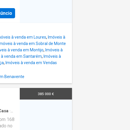
 5000
rande
sta
única
núncio
nforto e
m
 dispõe
64-
1 em
 de
móveis à venda em Loures
,
Imóveis à
idade
Imóveis à venda em Sobral de Monte
iosa e
veis à venda em Montijo
,
Imóveis à
ra quem
s à venda em Santarém
,
Imóveis à
ça
,
Imóveis à venda em Vendas
ira,
casa de
em Benavente
espaço
. A zona
deal
385 000 €
m como
 numa
Casa
·
m
com 168
zado no