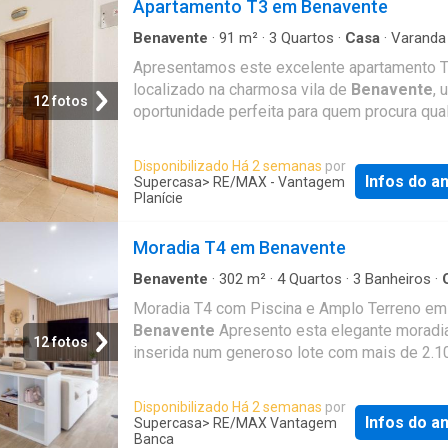
Apartamento T3 em Benavente
Benavente
·
91
m²
·
3
Quartos
·
Casa
·
Varanda
Lareira
Apresentamos este excelente apartamento 
localizado na charmosa vila de
Benavente
, 
12 fotos
oportunidade perfeita para quem procura qua
de vida, tranquilidade e proximidade à capital
imóvel destaca-se pela sua distribuição func
Disponibilizado Há 2 semanas
por
pelas áreas generosas, sendo composto por:
Infos do a
Supercasa
> RE/MAX - Vantagem
quartos com roupeiros embutidos, garantind
Planície
organização e arrumação; * Um terceiro quar
marquise, ideal para escritório, zona de lazer
Moradia T4 em Benavente
quarto adicional; * Sala ampla com lareira, per
Benavente
·
302
m²
·
4
Quartos
·
3
Banheiros
·
para momentos de convívio e conforto, com
Piscina
Moradia T4 com Piscina e Amplo Terreno em
direto a uma varanda comum a um dos quarto
Benavente
Apresento esta elegante moradia
Cozinha semi-equipada, prática e funcional p
12 fotos
inserida num generoso lote com mais de 2.1
dia a dia; * Duas casas de banho completas,
localizada numa zona tranquila de
Benavent
pensadas para o conforto de toda a família; *
o conforto, a privacidade e a qualidade de vi
Arrecadação, oferecendo espaço extra de
Disponibilizado Há 2 semanas
por
unem em perfeita harmonia. De arquitetura
arrumação, sempre uma mais-valia. O aparta
Infos do a
Supercasa
> RE/MAX Vantagem
contemporânea e linhas intemporais, esta
Banca
encontra-se no segundo andar de um edifíci