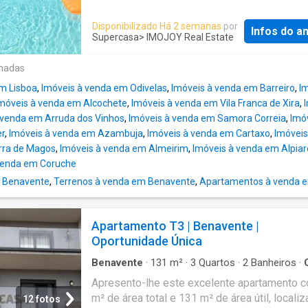
Benavente
. Inserida num lote de terreno de
acessos e autoestrada, o que proporciona g
m2, com área bruta de construção 265 m2, e
facilidade de mobilidade. Uma oportunidade 
Disponibilizado Há 2 semanas
por
Infos do a
propriedade destaca-se pela privacidade, co
para quem procura qualidade e bem-estar e
Supercasa
> IMOJOY Real Estate
ótimas áreas exteriores. A moradia principal
Benavente
! VISITAS SUSPENSAS #ref:C03
sala comum com lareira, cozinha, 7 quartos, 
04901
onadas
suite, uma pequena sala com lareira, 3 casas
m Lisboa
,
Imóveis à venda em Odivelas
,
Imóveis à venda em Barreiro
,
I
banho A moradia tem uma excelente luminos
móveis à venda em Alcochete
,
Imóveis à venda em Vila Franca de Xira
,
natural, oferecendo uma distribuição harmon
 venda em Arruda dos Vinhos
,
Imóveis à venda em Samora Correia
,
Imó
prática, ideal para famílias numerosas ou pa
r
,
Imóveis à venda em Azambuja
,
Imóveis à venda em Cartaxo
,
Imóvei
valoriza espaço e comodidade. No exterior,
rra de Magos
,
Imóveis à venda em Almeirim
,
Imóveis à venda em Alpiar
encontra-se um anexo independente, com lare
venda em Coruche
adaptado para instalação de uma cozinha e 
 Benavente
,
Terrenos à venda em Benavente
,
Apartamentos à venda 
banho. Perfeito para alojamento de visitas, 
de lazer, escritório ou até para rentabilização
de lazer é complementada por uma piscina, i
Apartamento T3 | Benavente |
para momentos de descanso e convívio, be
Oportunidade Única
um agradável espaço ajardinado. Localizada
zona calma, com bons acessos e pr
Benavente
·
131
m²
·
3
Quartos
·
2
Banheiros
·
Varanda
·
Cozinha equipada
·
Elevador
·
Garage
Apresento-lhe este excelente apartamento 
m² de área total e 131 m² de área útil, locali
12 fotos