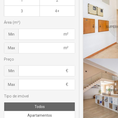
1
2
3
4+
Área (m²)
Min
Max
Preço
Min
Max
Tipo de imóvel
Todos
Apartamentos