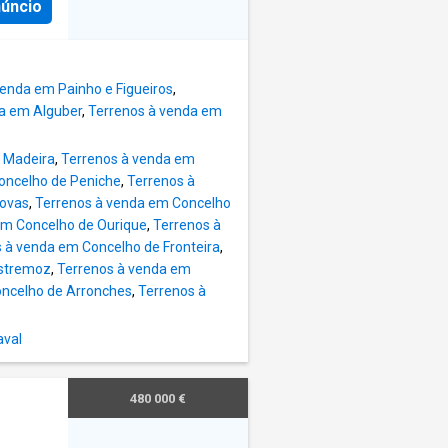
aias
núncio
, Foz
 de
os: A
 a
estrada
ures um
A21 /
venda em Painho e Figueiros
,
e o
a em Alguber
,
Terrenos à venda em
tivos
para o
 Madeira
,
Terrenos à venda em
oncelho de Peniche
,
Terrenos à
com
Novas
,
Terrenos à venda em Concelho
obra,
em Concelho de Ourique
,
Terrenos à
l e
 à venda em Concelho de Fronteira
,
ação em
Estremoz
,
Terrenos à venda em
oncelho de Arronches
,
Terrenos à
m
-se
aval
480 000 €