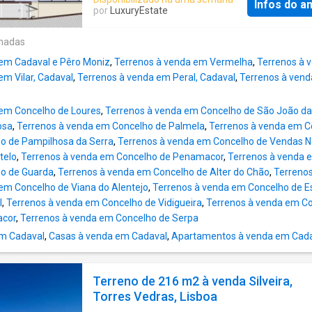
Reserva Mundial de Surf na Europa) e das pr
Infos do a
coração de Loures, uma das zonas de maior
por
LuxuryEstate
mais emblemáticas da região (Ribeira d'Ilhas
crescimento e procura na Área Metropolitana
do Lizandro). Excelentes Acessos Rodoviári
Lisboa. Com o aumento de preços na capital,
onadas
menos de 5 minutos do nó de acesso à auto
procura deslocou-se para norte, tornando Lo
A21. Proximidade a Lisboa: Através do eixo 
 em Cadaval e Pêro Moniz
,
Terrenos à venda em Vermelha
,
Terrenos à 
mercado de alta liquidez. Este projeto oferec
A8, a ligação ao Aeroporto Int
em Vilar, Cadaval
,
Terrenos à venda em Peral, Cadaval
,
Terrenos à vend
equilíbrio perfeito: preços de venda competi
para o comprador final com margens sólidas 
 em Concelho de Loures
,
Terrenos à venda em Concelho de São João da
promotor. Representa a solução ideal para
osa
,
Terrenos à venda em Concelho de Palmela
,
Terrenos à venda em C
promotores que procuram um investimento 
o de Pampilhosa da Serra
,
Terrenos à venda em Concelho de Vendas 
risco urbanístico zero e entrada imediata em 
telo
,
Terrenos à venda em Concelho de Penamacor
,
Terrenos à venda 
permitindo aproveitar o ciclo de mercado atua
o de Guarda
,
Terrenos à venda em Concelho de Alter do Chão
,
Terrenos
iniciar a pré-venda das frações (comercializ
em Concelho de Viana do Alentejo
,
Terrenos à venda em Concelho de 
planta) de imediato. Procuramos
l
,
Terrenos à venda em Concelho de Vidigueira
,
Terrenos à venda em C
investidores/promotores para um projeto
cor
,
Terrenos à venda em Concelho de Serpa
residencial de excelência. Num mercado co
escassez de oferta nova, este ativo destaca
em Cadaval
,
Casas à venda em Cadaval
,
Apartamentos à venda em Cad
pela segurança urbanístic
Terreno de 216 m2 à venda Silveira,
Torres Vedras, Lisboa