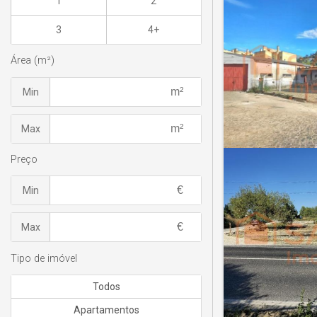
1
2
3
4+
Área (m²)
Min
Max
Preço
Min
Max
Tipo de imóvel
Todos
Apartamentos