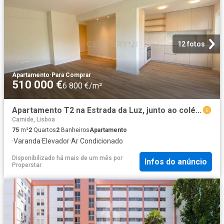
12 fotos
Apartamento
·
Para Comprar
510 000 €
6 800 €/m²
Apartamento T2 na Estrada da Luz, junto ao colégio Militar
Carnide, Lisboa
75
m²
2
Quartos
2
Banheiros
Apartamento
·
Varanda
·
Elevador
·
Ar Condicionado
Disponibilizado há mais de um mês
por
Infos do anúncio
Properstar