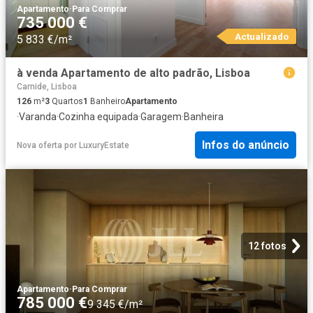
Apartamento
·
Para Comprar
735 000 €
Actualizado
5 833 €/m²
à venda Apartamento de alto padrão, Lisboa
Carnide, Lisboa
126
m²
3
Quartos
1
Banheiro
Apartamento
·
Varanda
·
Cozinha equipada
·
Garagem
·
Banheira
Infos do anúncio
Nova oferta
por
LuxuryEstate
12 fotos
Apartamento
·
Para Comprar
785 000 €
9 345 €/m²