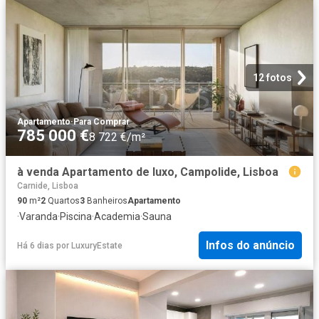
12 fotos
Apartamento
·
Para Comprar
785 000 €
8 722 €/m²
à venda Apartamento de luxo, Campolide, Lisboa
Carnide, Lisboa
90
m²
2
Quartos
3
Banheiros
Apartamento
·
Varanda
·
Piscina
·
Academia
·
Sauna
Infos do anúncio
Há 6 dias
por
LuxuryEstate