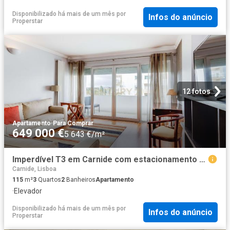
Disponibilizado há mais de um mês
por
Infos do anúncio
Properstar
12 fotos
Apartamento
·
Para Comprar
649 000 €
5 643 €/m²
Imperdível T3 em Carnide com estacionamento e arrecadação
Carnide, Lisboa
115
m²
3
Quartos
2
Banheiros
Apartamento
·
Elevador
Disponibilizado há mais de um mês
por
Infos do anúncio
Properstar