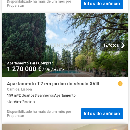
Disponibilizado há mais de um mês
por
Infos do anúncio
Properstar
12 fotos
Apartamento
·
Para Comprar
1 270 000 €
7 987 €/m²
Apartamento T2 em jardim do século XVIII
Carnide, Lisboa
159
m²
2
Quartos
3
Banheiros
Apartamento
·
Jardim
·
Piscina
Disponibilizado há mais de um mês
por
Infos do anúncio
Properstar