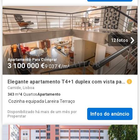
12 fotos
Apartamento
·
Para Comprar
3 100 000 €
9 037 €/m²
Elegante apartamento T4+1 duplex com vista para o rio
Carnide, Lisboa
343
m²
4
Quartos
Apartamento
·
Cozinha equipada
·
Lareira
·
Terraço
Disponibilizado há mais de um mês
por
Infos do anúncio
Properstar