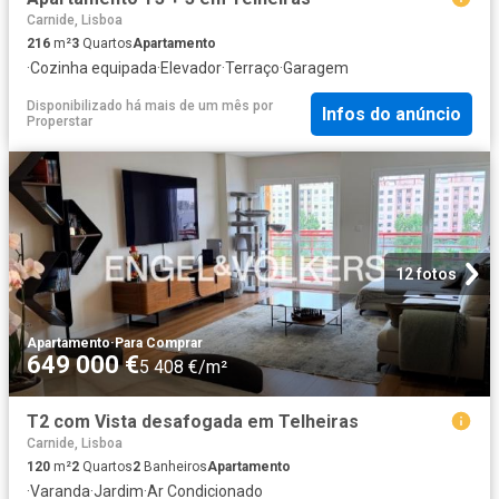
Carnide, Lisboa
216
m²
3
Quartos
Apartamento
·
Cozinha equipada
·
Elevador
·
Terraço
·
Garagem
Disponibilizado há mais de um mês
por
Infos do anúncio
Properstar
12 fotos
Apartamento
·
Para Comprar
649 000 €
5 408 €/m²
T2 com Vista desafogada em Telheiras
Carnide, Lisboa
120
m²
2
Quartos
2
Banheiros
Apartamento
·
Varanda
·
Jardim
·
Ar Condicionado