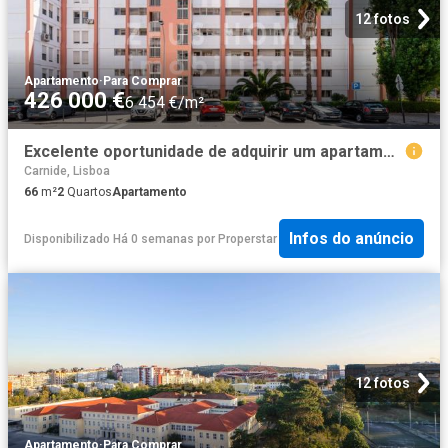
12 fotos
Apartamento
·
Para Comprar
426 000 €
6 454 €/m²
Excelente oportunidade de adquirir um apartamento T2+1 totalmente renovado
Carnide, Lisboa
66
m²
2
Quartos
Apartamento
Infos do anúncio
Disponibilizado Há 0 semanas
por
Properstar
12 fotos
Apartamento
·
Para Comprar