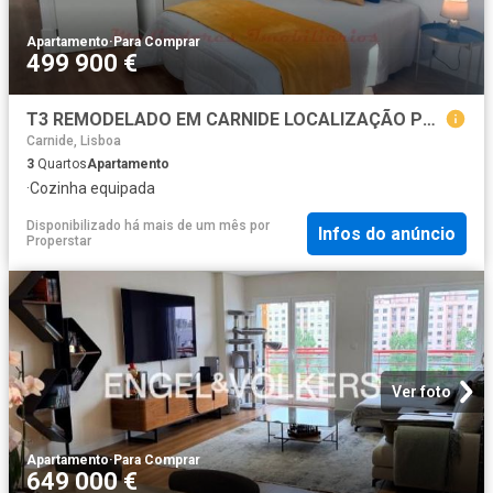
Apartamento
·
Para Comprar
499 900 €
T3 REMODELADO EM CARNIDE LOCALIZAÇÃO PREMIUM
Carnide, Lisboa
3
Quartos
Apartamento
·
Cozinha equipada
Disponibilizado há mais de um mês
por
Infos do anúncio
Properstar
Ver foto
Apartamento
·
Para Comprar
649 000 €