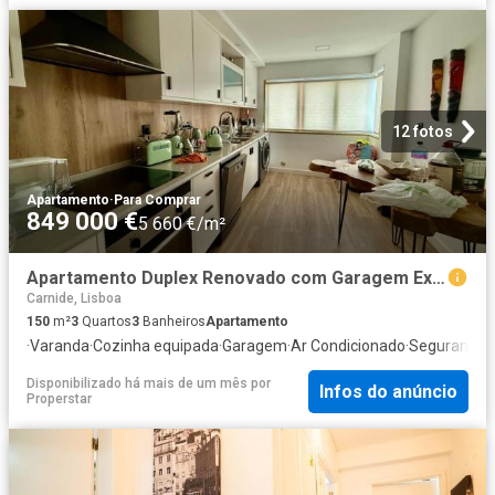
12 fotos
Apartamento
·
Para Comprar
849 000 €
5 660 €/m²
Apartamento Duplex Renovado com Garagem Excelente Localização
Carnide, Lisboa
150
m²
3
Quartos
3
Banheiros
Apartamento
·
Varanda
·
Cozinha equipada
·
Garagem
·
Ar Condicionado
·
Segurança
Disponibilizado há mais de um mês
por
Infos do anúncio
Properstar