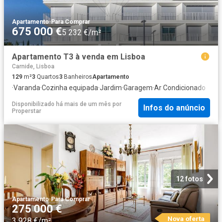
Apartamento
·
Para Comprar
675 000 €
5 232 €/m²
Apartamento T3 à venda em Lisboa
Carnide, Lisboa
129
m²
3
Quartos
3
Banheiros
Apartamento
·
Varanda
·
Cozinha equipada
·
Jardim
·
Garagem
·
Ar Condicionado
Disponibilizado há mais de um mês
por
Infos do anúncio
Properstar
12 fotos
Apartamento
·
Para Comprar
275 000 €
Nova oferta
3 928 €/m²