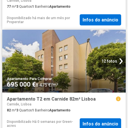
Carnide, Lisboa
77
m²
3
Quartos
1
Banheiro
Apartamento
Disponibilizado há mais de um mês
por
Infos do anúncio
Properstar
12 fotos
Apartamento
·
Para Comprar
695 000 €
8 475 €/m²
Apartamento T2 em Carnide 82m² Lisboa
Carnide, Lisboa
82
m²
3
Quartos
1
Banheiro
Apartamento
Disponibilizado Há 0 semanas
por
Green-
Infos do anúncio
acres