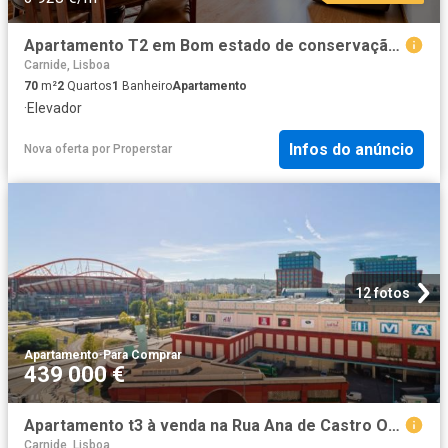
Apartamento T2 em Bom estado de conservação no Bairro Padre Cruz, Carnide
Carnide, Lisboa
70
m²
2
Quartos
1
Banheiro
Apartamento
·
Elevador
Infos do anúncio
Nova oferta
por
Properstar
12 fotos
Apartamento
·
Para Comprar
439 000 €
Apartamento t3 à venda na Rua Ana de Castro Osório, Carnide
Carnide, Lisboa