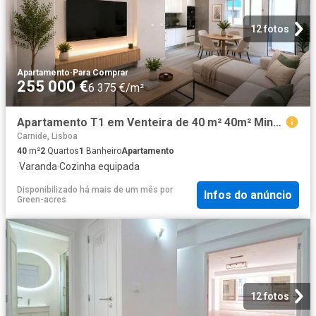
12 fotos
Apartamento
·
Para Comprar
255 000 €
6 375 €/m²
Apartamento T1 em Venteira de 40 m² 40m² Mina de Água
Carnide, Lisboa
40
m²
2
Quartos
1
Banheiro
Apartamento
·
Varanda
·
Cozinha equipada
Disponibilizado há mais de um mês
por
Infos do anúncio
Green-acres
12 fotos