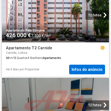
12 fotos
Apartamento
·
Para Comprar
426 000 €
7 100 €/m²
Apartamento T2 Carnide
Carnide, Lisboa
60
m²
2
Quartos
1
Banheiro
Apartamento
Infos do anúncio
Há 4 dias
por
Properstar
12 fotos