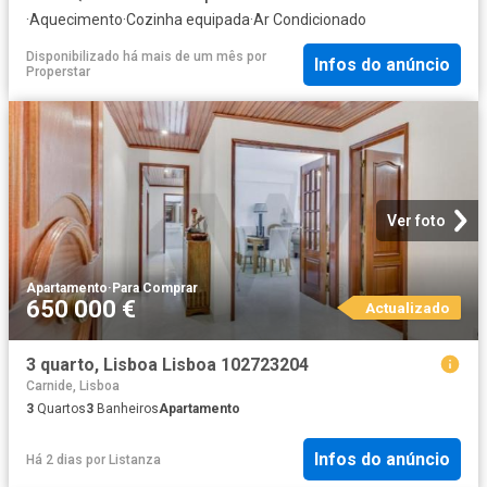
·
Aquecimento
·
Cozinha equipada
·
Ar Condicionado
Disponibilizado há mais de um mês
por
Infos do anúncio
Properstar
Ver foto
Apartamento
·
Para Comprar
650 000 €
Actualizado
3 quarto, Lisboa Lisboa 102723204
Carnide, Lisboa
3
Quartos
3
Banheiros
Apartamento
Infos do anúncio
Há 2 dias
por
Listanza