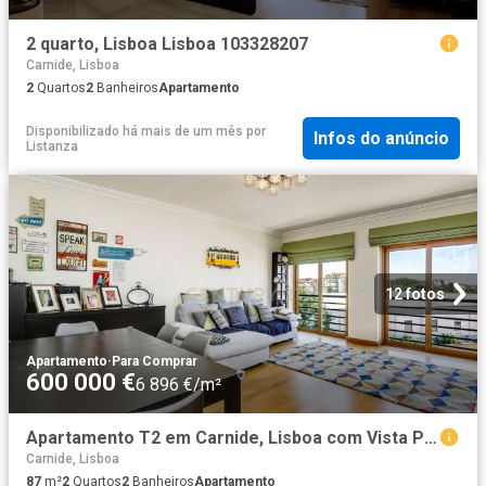
2 quarto, Lisboa Lisboa 103328207
Carnide, Lisboa
2
Quartos
2
Banheiros
Apartamento
Disponibilizado há mais de um mês
por
Infos do anúncio
Listanza
12 fotos
Apartamento
·
Para Comprar
600 000 €
6 896 €/m²
Apartamento T2 em Carnide, Lisboa com Vista Panorâmica
Carnide, Lisboa
87
m²
2
Quartos
2
Banheiros
Apartamento