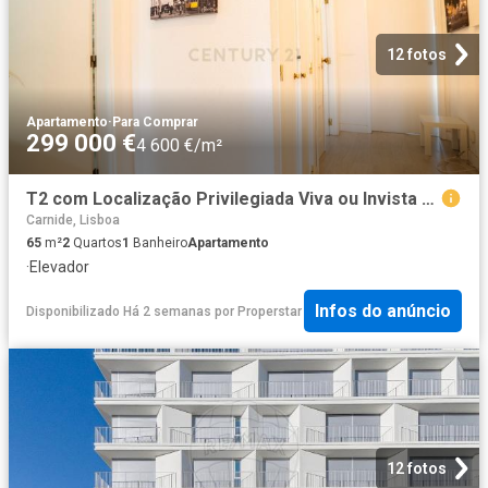
12 fotos
Apartamento
·
Para Comprar
299 000 €
4 600 €/m²
T2 com Localização Privilegiada Viva ou Invista em Carnide
Carnide, Lisboa
65
m²
2
Quartos
1
Banheiro
Apartamento
·
Elevador
Infos do anúncio
Disponibilizado Há 2 semanas
por
Properstar
12 fotos