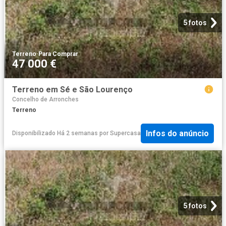
5 fotos
Terreno
·
Para Comprar
47 000 €
Terreno em Sé e São Lourenço
Concelho de Arronches
Terreno
Infos do anúncio
Disponibilizado Há 2 semanas
por
Supercasa
5 fotos