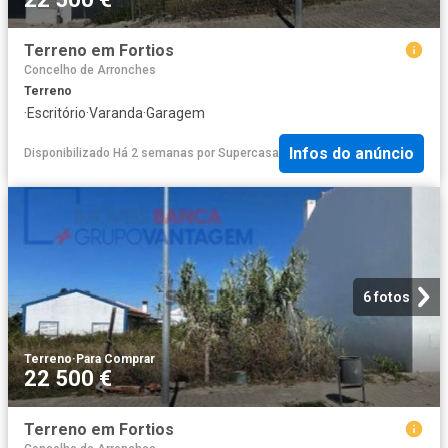
Terreno em Fortios
Concelho de Arronches
Terreno
·
Escritório
·
Varanda
·
Garagem
Infos do anúncio
Disponibilizado Há 2 semanas
por
Supercasa
6 fotos
Terreno
·
Para Comprar
22 500 €
Terreno em Fortios