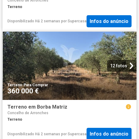
Concelho de Arronches
Terreno
Infos do anúncio
Disponibilizado Há 2 semanas
por
Supercasa
12 fotos
Terreno
·
Para Comprar
360 000 €
Terreno em Borba Matriz
Concelho de Arronches
Terreno
Infos do anúncio
Disponibilizado Há 2 semanas
por
Supercasa