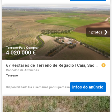
12 fotos
Terreno
·
Para Comprar
4 020 000 €
67 Hectares de Terreno de Regadio | Caia, São Pedro e Alcáçova Elvas
Concelho de Arronches
Terreno
Infos do anúncio
Disponibilizado Há 2 semanas
por
Supercasa