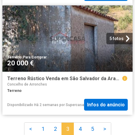
5 fotos
Terreno
·
Para Comprar
20 000 €
Terreno Rústico Venda em São Salvador da Aramenha,Marvão
Concelho de Arronches
Terreno
Infos do anúncio
Disponibilizado Há 2 semanas
por
Supercasa
<
1
2
3
4
5
>