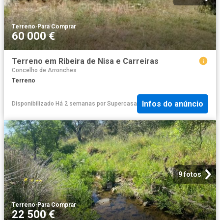
Terreno
·
Para Comprar
60 000 €
Terreno em Ribeira de Nisa e Carreiras
Concelho de Arronches
Terreno
Infos do anúncio
Disponibilizado Há 2 semanas
por
Supercasa
9 fotos
Terreno
·
Para Comprar
22 500 €