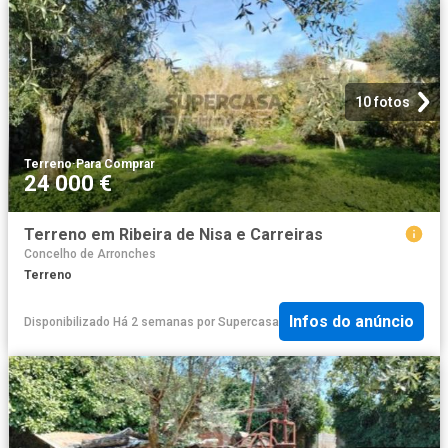
10 fotos
Terreno
·
Para Comprar
24 000 €
Terreno em Ribeira de Nisa e Carreiras
Concelho de Arronches
Terreno
Infos do anúncio
Disponibilizado Há 2 semanas
por
Supercasa