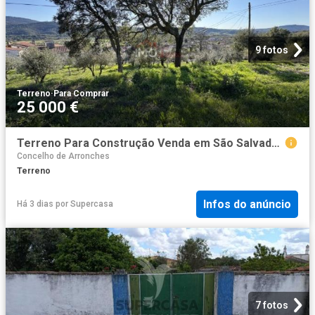
9 fotos
Terreno
·
Para Comprar
25 000 €
Terreno Para Construção Venda em São Salvador da Aramenha,Marvão
Concelho de Arronches
Terreno
Infos do anúncio
Há 3 dias
por
Supercasa
7 fotos