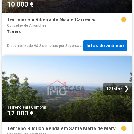
10 000 €
Terreno em Ribeira de Nisa e Carreiras
Concelho de Arronches
Terreno
Infos do anúncio
Disponibilizado Há 2 semanas
por
Supercasa
12 fotos
Terreno
·
Para Comprar
12 000 €
Terreno Rústico Venda em Santa Maria de Marvão,Marvão