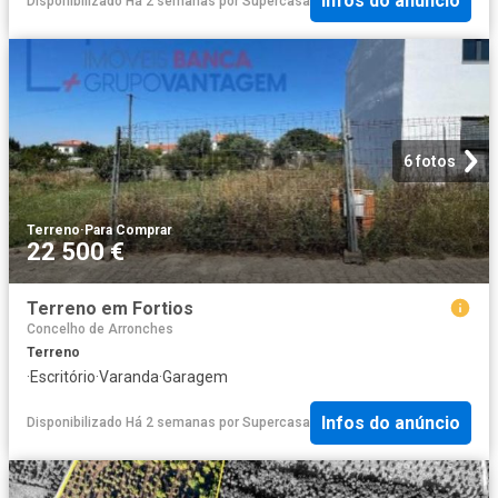
Infos do anúncio
Disponibilizado Há 2 semanas
por
Supercasa
6 fotos
Terreno
·
Para Comprar
22 500 €
Terreno em Fortios
Concelho de Arronches
Terreno
·
Escritório
·
Varanda
·
Garagem
Infos do anúncio
Disponibilizado Há 2 semanas
por
Supercasa