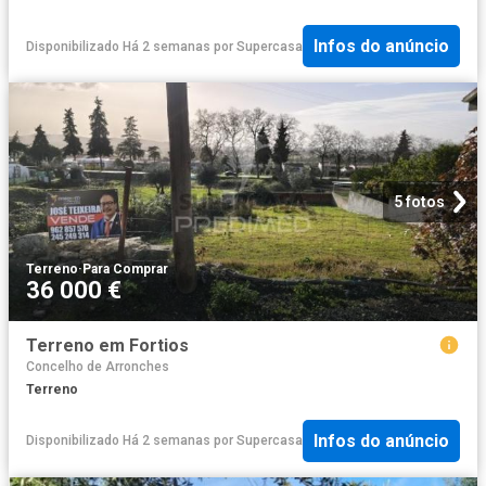
Infos do anúncio
Disponibilizado Há 2 semanas
por
Supercasa
5 fotos
Terreno
·
Para Comprar
36 000 €
Terreno em Fortios
Concelho de Arronches
Terreno
Infos do anúncio
Disponibilizado Há 2 semanas
por
Supercasa