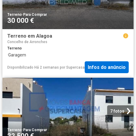
Terreno
·
Para Comprar
30 000 €
Terreno em Alagoa
Concelho de Arronches
Terreno
·
Garagem
Infos do anúncio
Disponibilizado Há 2 semanas
por
Supercasa
7 fotos
Terreno
·
Para Comprar
22 500 €