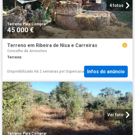
4 fotos
Terreno
·
Para Comprar
45 000 €
Terreno em Ribeira de Nisa e Carreiras
Concelho de Arronches
Terreno
Infos do anúncio
Disponibilizado Há 2 semanas
por
Supercasa
Ver foto
Terreno
·
Para Comprar