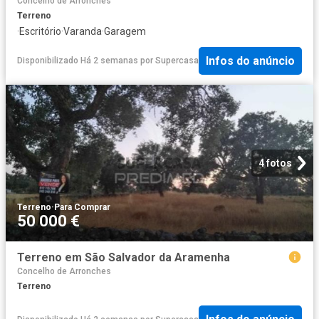
Concelho de Arronches
Terreno
·
Escritório
·
Varanda
·
Garagem
Infos do anúncio
Disponibilizado Há 2 semanas
por
Supercasa
4 fotos
Terreno
·
Para Comprar
50 000 €
Terreno em São Salvador da Aramenha
Concelho de Arronches
Terreno