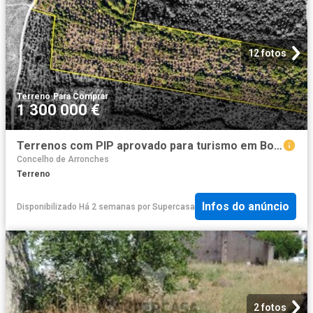
12 fotos
Terreno
·
Para Comprar
1 300 000 €
Terrenos com PIP aprovado para turismo em Borba
Concelho de Arronches
Terreno
Infos do anúncio
Disponibilizado Há 2 semanas
por
Supercasa
2 fotos