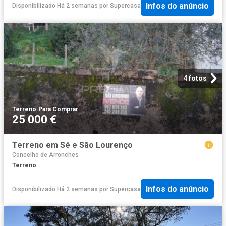
Infos do anúncio
Disponibilizado Há 2 semanas
por
Supercasa
4 fotos
Terreno
·
Para Comprar
25 000 €
Terreno em Sé e São Lourenço
Concelho de Arronches
Terreno
Infos do anúncio
Disponibilizado Há 2 semanas
por
Supercasa