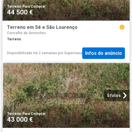
Terreno
·
Para Comprar
44 500 €
Terreno em Sé e São Lourenço
Concelho de Arronches
Terreno
Infos do anúncio
Disponibilizado Há 2 semanas
por
Supercasa
5 fotos
Terreno
·
Para Comprar
43 000 €