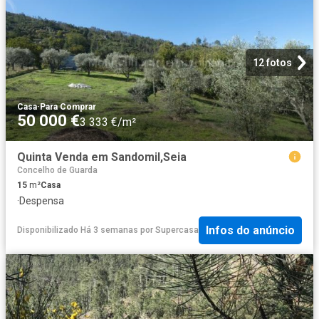
12 fotos
Casa
·
Para Comprar
50 000 €
3 333 €/m²
Quinta Venda em Sandomil,Seia
Concelho de Guarda
15
m²
Casa
·
Despensa
Infos do anúncio
Disponibilizado Há 3 semanas
por
Supercasa