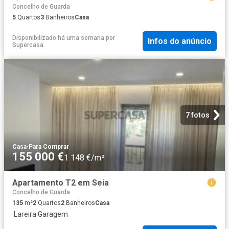
Concelho de Guarda
5
Quartos
3
Banheiros
Casa
Disponibilizado há uma semana
por
Infos do anúncio
Supercasa
7 fotos
Casa
·
Para Comprar
155 000 €
1 148 €/m²
Apartamento T2 em Seia
Concelho de Guarda
135
m²
2
Quartos
2
Banheiros
Casa
·
Lareira
·
Garagem