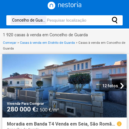
1 920 casas à venda em Concelho de Guarda
Começar
>
Casas à venda em Distrito de Guarda
>
Casas à venda em Concelho de
Guarda
12 fotos
Vivenda
·
Para Comprar
280 000 €
2 500 €/m²
Moradia em Banda T4 Venda em Seia, São Romão e Lapa dos Dinh. 112m² Seia, São Romão e Lapa dos Dinheiros