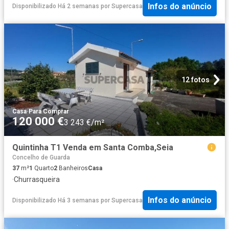
Infos do anúncio
Disponibilizado Há 2 semanas
por
Supercasa
12 fotos
Casa
·
Para Comprar
120 000 €
3 243 €/m²
Quintinha T1 Venda em Santa Comba,Seia
Concelho de Guarda
37
m²
1
Quarto
2
Banheiros
Casa
·
Churrasqueira
Infos do anúncio
Disponibilizado Há 3 semanas
por
Supercasa