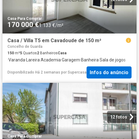
Casa
·
Para Comprar
170 000 €
1 133 €/m²
Casa / Villa T5 em Cavadoude de 150 m²
Concelho de Guarda
150
m²
5
Quartos
2
Banheiros
Casa
·
Varanda
·
Lareira
·
Academia
·
Garagem
·
Banheira
·
Sala de jogos
Infos do anúncio
Disponibilizado Há 2 semanas
por
Supercasa
12 fotos
Casa
·
Para Comprar