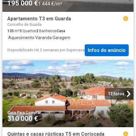
195 000 €
1 444 €/m²
Apartamento T3 em Guarda
Concelho de Guarda
135
m²
3
Quartos
2
Banheiros
Casa
·
Aquecimento
·
Varanda
·
Garagem
Infos do anúncio
Disponibilizado Há 2 semanas
por
Supercasa
12 fotos
Casa
·
Para Comprar
310 000 €
Quintas e casas rústicas T5 em Coriscada