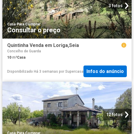
3 fotos
Casa
·
Para Comprar
Consultar o preço
Quintinha Venda em Loriga,Seia
Concelho de Guarda
10
m²
Casa
Infos do anúncio
Disponibilizado Há 3 semanas
por
Supercasa
12 fotos
Casa
·
Para Comprar