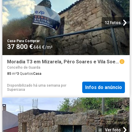
12 fotos
Casa
·
Para Comprar
37 800 €
444 €/m²
Moradia T3 em Mizarela, Pêro Soares e Vila Soeiro
Concelho de Guarda
85
m²
3
Quartos
Casa
Disponibilizado há uma semana
por
Infos do anúncio
Supercasa
Ver foto