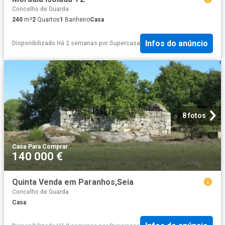
Concelho de Guarda
240
m²
2
Quartos
1
Banheiro
Casa
Infos do anúncio
Disponibilizado Há 2 semanas
por
Supercasa
8 fotos
Casa
·
Para Comprar
140 000 €
Quinta Venda em Paranhos,Seia
Concelho de Guarda
Casa