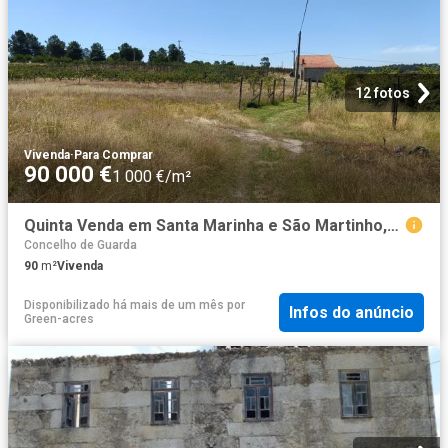
12 fotos
Vivenda
·
Para Comprar
90 000 €
1 000 €/m²
Quinta Venda em Santa Marinha e São Martinho,Seia 90m² Santa Marinha e São Martinho
Concelho de Guarda
90
m²
Vivenda
Disponibilizado há mais de um mês
por
Infos do anúncio
Green-acres