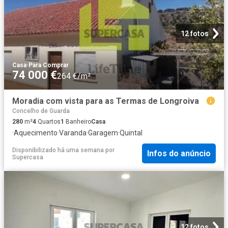
12 fotos
Casa
·
Para Comprar
74 000 €
264 €/m²
Moradia com vista para as Termas de Longroiva
Concelho de Guarda
280
m²
4
Quartos
1
Banheiro
Casa
·
Aquecimento
·
Varanda
·
Garagem
·
Quintal
Disponibilizado há uma semana
por
Infos do anúncio
Supercasa
12 fotos