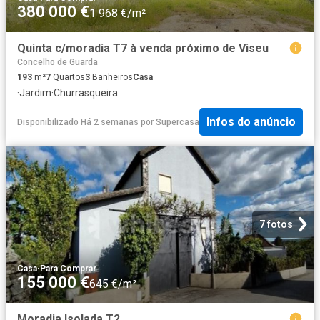
380 000 €
1 968 €/m²
Quinta c/moradia T7 à venda próximo de Viseu
Concelho de Guarda
193
m²
7
Quartos
3
Banheiros
Casa
·
Jardim
·
Churrasqueira
Infos do anúncio
Disponibilizado Há 2 semanas
por
Supercasa
7 fotos
Casa
·
Para Comprar
155 000 €
645 €/m²
Moradia Isolada T2