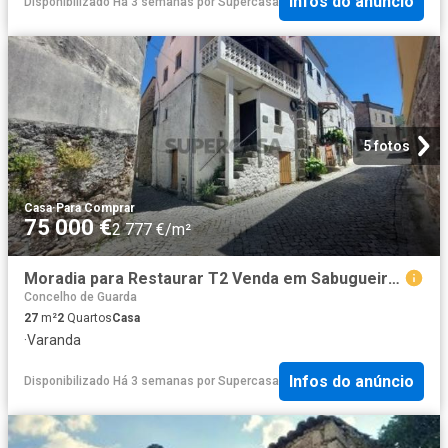
Infos do anúncio
Disponibilizado Há 3 semanas
por
Supercasa
5 fotos
Casa
·
Para Comprar
75 000 €
2 777 €/m²
Moradia para Restaurar T2 Venda em Sabugueiro,Seia
Concelho de Guarda
27
m²
2
Quartos
Casa
·
Varanda
Infos do anúncio
Disponibilizado Há 3 semanas
por
Supercasa