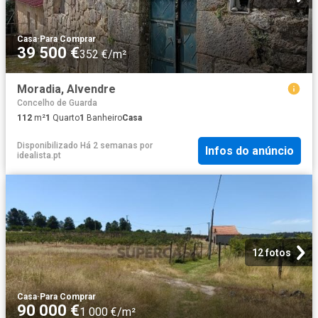
Casa
·
Para Comprar
39 500 €
352 €/m²
Moradia, Alvendre
Concelho de Guarda
112
m²
1
Quarto
1
Banheiro
Casa
Disponibilizado Há 2 semanas
por
Infos do anúncio
idealista.pt
12 fotos
Casa
·
Para Comprar
90 000 €
1 000 €/m²