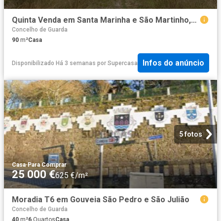
Quinta Venda em Santa Marinha e São Martinho,Seia
Concelho de Guarda
90
m²
Casa
Infos do anúncio
Disponibilizado Há 3 semanas
por
Supercasa
5 fotos
Casa
·
Para Comprar
25 000 €
625 €/m²
Moradia T6 em Gouveia São Pedro e São Julião
Concelho de Guarda
40
m²
6
Quartos
Casa