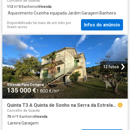
Concelho de Guarda
112
m²
3
Banheiros
Vivenda
·
Aquecimento
·
Cozinha equipada
·
Jardim
·
Garagem
·
Banheira
Disponibilizado há mais de um mês
por
Infos do anúncio
Green-acres
12 fotos
Vivenda
·
Para Comprar
135 000 €
1 800 €/m²
Quinta T3 A Quinta de Sonho na Serra da Estrela 75m² Santa Marinha e São Martinho
Concelho de Guarda
75
m²
1
Banheiro
Vivenda
·
Lareira
·
Garagem