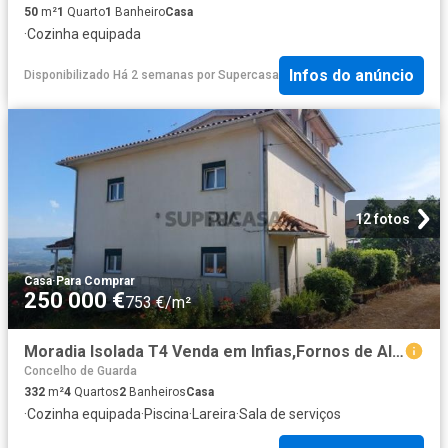
50
m²
1
Quarto
1
Banheiro
Casa
·
Cozinha equipada
Infos do anúncio
Disponibilizado Há 2 semanas
por
Supercasa
12 fotos
Casa
·
Para Comprar
250 000 €
753 €/m²
Moradia Isolada T4 Venda em Infias,Fornos de Algodres
Concelho de Guarda
332
m²
4
Quartos
2
Banheiros
Casa
·
Cozinha equipada
·
Piscina
·
Lareira
·
Sala de serviços