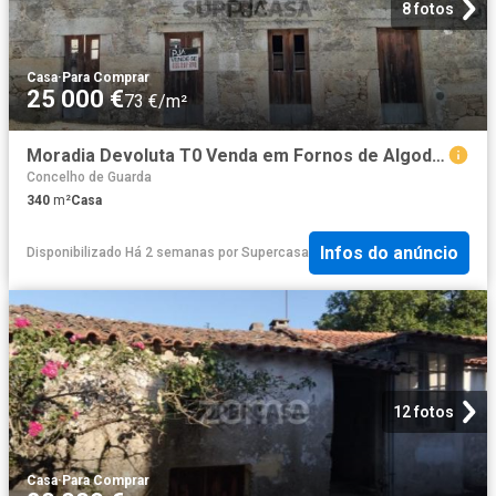
8 fotos
Casa
·
Para Comprar
25 000 €
73 €/m²
Moradia Devoluta T0 Venda em Fornos de Algodres,Fornos de Algodres
Concelho de Guarda
340
m²
Casa
Infos do anúncio
Disponibilizado Há 2 semanas
por
Supercasa
12 fotos
Casa
·
Para Comprar