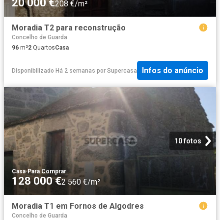
20 000 €
208 €/m²
Moradia T2 para reconstrução
Concelho de Guarda
96
m²
2
Quartos
Casa
Infos do anúncio
Disponibilizado Há 2 semanas
por
Supercasa
10 fotos
Casa
·
Para Comprar
128 000 €
2 560 €/m²
Moradia T1 em Fornos de Algodres
Concelho de Guarda