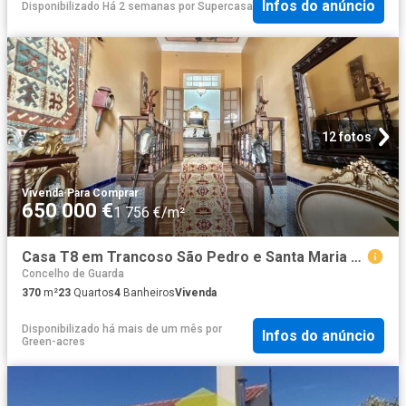
Infos do anúncio
Disponibilizado Há 2 semanas
por
Supercasa
12 fotos
Vivenda
·
Para Comprar
650 000 €
1 756 €/m²
Casa T8 em Trancoso São Pedro e Santa Maria e Souto Maior. 370m² Trancoso Santa Maria e São Pedro e Souto Maior
Concelho de Guarda
370
m²
23
Quartos
4
Banheiros
Vivenda
Disponibilizado há mais de um mês
por
Infos do anúncio
Green-acres