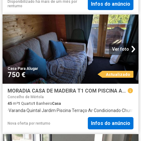
Disponibilizado há mais de um mês
por
Infos do anúncio
rentumo
Ver foto
Casa
·
Para Alugar
750 €
Actualizado
MORADIA CASA DE MADEIRA T1 COM PISCINA ARRENDAMENTO DE SETEMBRO A JUNHO ALCARIAS GRANDES CASTRO MARIM ALGARVE
Concelho de Mértola
45
m²
1
Quarto
1
Banheiro
Casa
·
Varanda
·
Quintal
·
Jardim
·
Piscina
·
Terraço
·
Ar Condicionado
·
Churrasq
Infos do anúncio
Nova oferta
por
rentumo