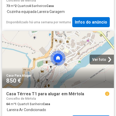
Concelho de Mértola
73
m²
2
Quartos
4
Banheiros
Casa
·
Cozinha equipada
·
Lareira
·
Garagem
Infos do anúncio
Disponibilizado há uma semana
por
rentumo
Ver foto
Casa
·
Para Alugar
850 €
Casa Térrea T1 para alugar em Mértola
Concelho de Mértola
64
m²
1
Quarto
1
Banheiro
Casa
·
Lareira
·
Ar Condicionado