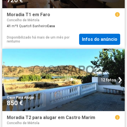
720 €
Moradia T1 em Faro
Concelho de Mértola
41
m²
1
Quarto
1
Banheiro
Casa
Disponibilizado há mais de um mês
por
Infos do anúncio
rentumo
12 fotos
Casa
·
Para Alugar
850 €
Moradia T2 para alugar em Castro Marim
Concelho de Mértola