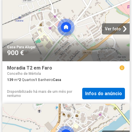
Ver foto
Casa
·
Para Alugar
900 €
Moradia T2 em Faro
Concelho de Mértola
139
m²
2
Quartos
1
Banheiro
Casa
Disponibilizado há mais de um mês
por
Infos do anúncio
rentumo