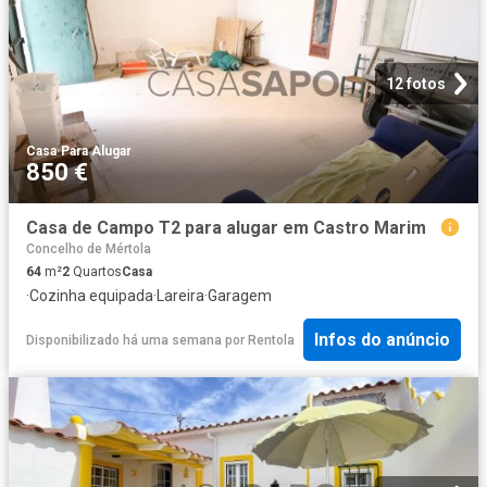
12 fotos
Casa
·
Para Alugar
850 €
Casa de Campo T2 para alugar em Castro Marim
Concelho de Mértola
64
m²
2
Quartos
Casa
·
Cozinha equipada
·
Lareira
·
Garagem
Infos do anúncio
Disponibilizado há uma semana
por
Rentola