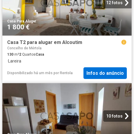
12 fotos
Casa
·
Para Alugar
1 800 €
Casa T2 para alugar em Alcoutim
Concelho de Mértola
130
m²
2
Quartos
Casa
·
Lareira
Infos do anúncio
Disponibilizado há um mês
por
Rentola
10 fotos