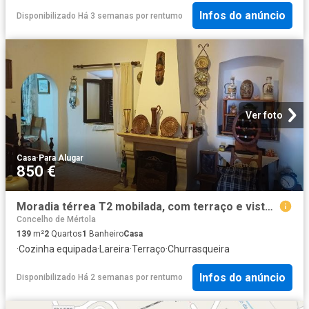
Infos do anúncio
Disponibilizado Há 3 semanas
por
rentumo
Ver foto
Casa
·
Para Alugar
850 €
Moradia térrea T2 mobilada, com terraço e vista sobre o Rio Guadiana, para arrendamento anual
Concelho de Mértola
139
m²
2
Quartos
1
Banheiro
Casa
·
Cozinha equipada
·
Lareira
·
Terraço
·
Churrasqueira
Infos do anúncio
Disponibilizado Há 2 semanas
por
rentumo