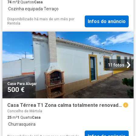
74
m²
2
Quartos
Casa
·
Cozinha equipada
·
Terraço
Disponibilizado há mais de um mês
por
Infos do anúncio
Rentola
11 fotos
Casa
·
Para Alugar
500 €
Casa Térrea T1 Zona calma totalmente renovada. Arrendamento de Outubro a Maio
Concelho de Mértola
25
m²
1
Quarto
Casa
·
Churrasqueira