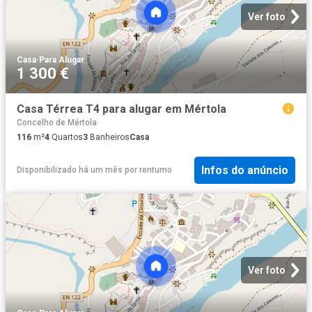
Ver foto
Casa
·
Para Alugar
1 300 €
Casa Térrea T4 para alugar em Mértola
Concelho de Mértola
116
m²
4
Quartos
3
Banheiros
Casa
Infos do anúncio
Disponibilizado há um mês
por
rentumo
Ver foto