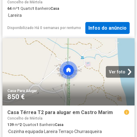
Concelho de Mértola
64
m²
1
Quarto
1
Banheiro
Casa
·
Lareira
Infos do anúncio
Disponibilizado Há 0 semanas
por
rentumo
Ver foto
Casa
·
Para Alugar
850 €
Casa Térrea T2 para alugar em Castro Marim
Concelho de Mértola
139
m²
2
Quartos
1
Banheiro
Casa
·
Cozinha equipada
·
Lareira
·
Terraço
·
Churrasqueira