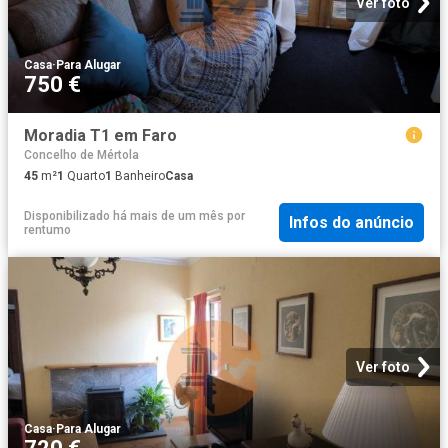
Ver foto
Casa
·
Para Alugar
750 €
Moradia T1 em Faro
Concelho de Mértola
45
m²
1
Quarto
1
Banheiro
Casa
Disponibilizado há mais de um mês
por
Infos do anúncio
rentumo
Ver foto
Casa
·
Para Alugar