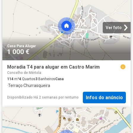
Ver foto
Casa
·
Para Alugar
1 000 €
Moradia T4 para alugar em Castro Marim
Concelho de Mértola
114
m²
4
Quartos
3
Banheiros
Casa
·
Terraço
·
Churrasqueira
Infos do anúncio
Disponibilizado Há 2 semanas
por
rentumo