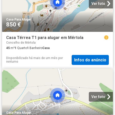
Ver foto
Casa
·
Para Alugar
850 €
Casa Térrea T1 para alugar em Mértola
Concelho de Mértola
45
m²
1
Quarto
1
Banheiro
Casa
Disponibilizado há mais de um mês
por
Infos do anúncio
rentumo
Ver foto
Casa
·
Para Alugar