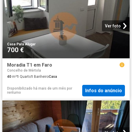
Ver foto
Casa
·
Para Alugar
700 €
Moradia T1 em Faro
Concelho de Mértola
40
m²
1
Quarto
1
Banheiro
Casa
Disponibilizado há mais de um mês
por
Infos do anúncio
rentumo