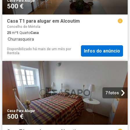
Casa
·
Para Alugar
500 €
Casa T1 para alugar em Alcoutim
Concelho de Mértola
25
m²
1
Quarto
Casa
·
Churrasqueira
Disponibilizado há mais de um mês
por
Infos do anúncio
Rentola
7 fotos
Casa
·
Para Alugar
500 €