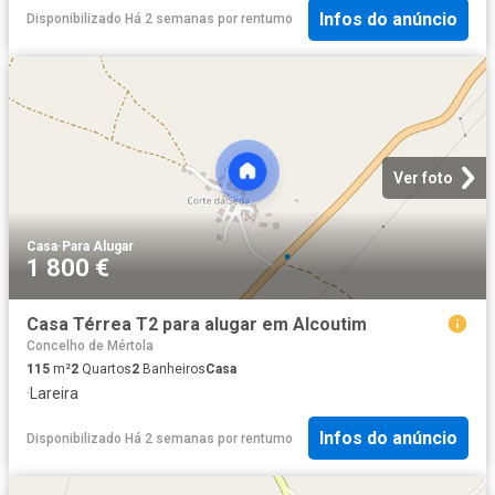
Infos do anúncio
Disponibilizado Há 2 semanas
por
rentumo
Ver foto
Casa
·
Para Alugar
1 800 €
Casa Térrea T2 para alugar em Alcoutim
Concelho de Mértola
115
m²
2
Quartos
2
Banheiros
Casa
·
Lareira
Infos do anúncio
Disponibilizado Há 2 semanas
por
rentumo