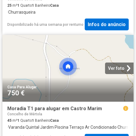
25
m²
1
Quarto
1
Banheiro
Casa
·
Churrasqueira
Infos do anúncio
Disponibilizado há uma semana
por
rentumo
Ver foto
Casa
·
Para Alugar
750 €
Moradia T1 para alugar em Castro Marim
Concelho de Mértola
45
m²
1
Quarto
1
Banheiro
Casa
·
Varanda
·
Quintal
·
Jardim
·
Piscina
·
Terraço
·
Ar Condicionado
·
Churrasq