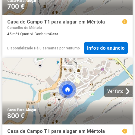
Casa
·
Para Alugar
700 €
Casa de Campo T1 para alugar em Mértola
Concelho de Mértola
45
m²
1
Quarto
1
Banheiro
Casa
Infos do anúncio
Disponibilizado Há 0 semanas
por
rentumo
Ver foto
Casa
·
Para Alugar
800 €
Casa de Campo T1 para alugar em Mértola