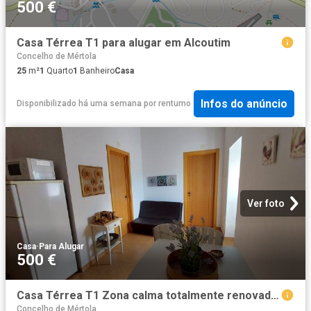
500 €
Casa Térrea T1 para alugar em Alcoutim
Concelho de Mértola
25
m²
1
Quarto
1
Banheiro
Casa
Infos do anúncio
Disponibilizado há uma semana
por
rentumo
Ver foto
Casa
·
Para Alugar
500 €
Casa Térrea T1 Zona calma totalmente renovada. Arrendamento de Outubro a Maio
Concelho de Mértola