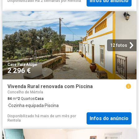
Infos do anúncio
Disponibilizado Há 2 semanas
por
Rentola
12 fotos
Casa
·
Para Alugar
2 296 €
Vivenda Rural renovada com Piscina
Concelho de Mértola
84
m²
2
Quartos
Casa
·
Cozinha equipada
·
Piscina
Disponibilizado há mais de um mês
por
Infos do anúncio
Rentola