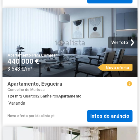
Ver foto
Apartamento
·
Para Comprar
440 000 €
Nova oferta
3 548 €/m²
Apartamento, Esgueira
Concelho de Murtosa
124
m²
2
Quartos
2
Banheiros
Apartamento
·
Varanda
Infos do anúncio
Nova oferta
por
idealista.pt