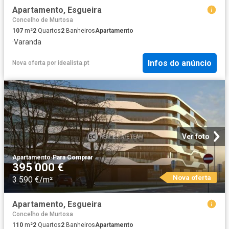
Apartamento, Esgueira
Concelho de Murtosa
107
m²
2
Quartos
2
Banheiros
Apartamento
·
Varanda
Infos do anúncio
Nova oferta
por
idealista.pt
Ver foto
Apartamento
·
Para Comprar
395 000 €
Nova oferta
3 590 €/m²
Apartamento, Esgueira
Concelho de Murtosa
110
m²
2
Quartos
2
Banheiros
Apartamento