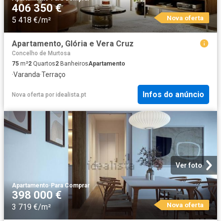
406 350 €
Nova oferta
5 418 €/m²
Apartamento, Glória e Vera Cruz
Concelho de Murtosa
75
m²
2
Quartos
2
Banheiros
Apartamento
·
Varanda
·
Terraço
Infos do anúncio
Nova oferta
por
idealista.pt
Ver foto
Apartamento
·
Para Comprar
398 000 €
Nova oferta
3 719 €/m²