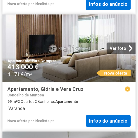
Infos do anúncio
Nova oferta
por
idealista.pt
Ver foto
Apartamento
·
Para Comprar
413 000 €
Nova oferta
4 171 €/m²
Apartamento, Glória e Vera Cruz
Concelho de Murtosa
99
m²
2
Quartos
2
Banheiros
Apartamento
·
Varanda
Infos do anúncio
Nova oferta
por
idealista.pt