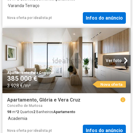
·
Varanda
·
Terraço
Infos do anúncio
Nova oferta
por
idealista.pt
Ver foto
Apartamento
·
Para Comprar
385 000 €
Nova oferta
3 928 €/m²
Apartamento, Glória e Vera Cruz
Concelho de Murtosa
98
m²
2
Quartos
2
Banheiros
Apartamento
·
Academia
Infos do anúncio
Nova oferta
por
idealista.pt