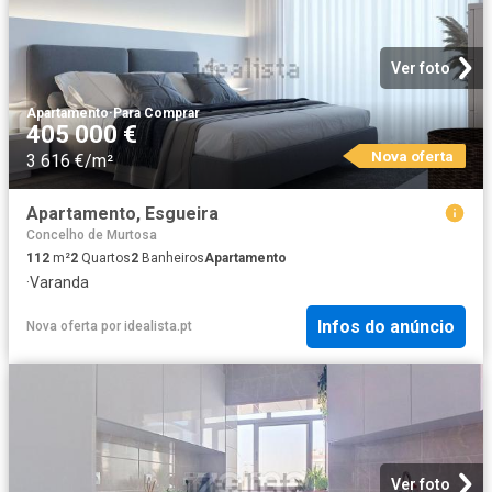
Ver foto
Apartamento
·
Para Comprar
405 000 €
Nova oferta
3 616 €/m²
Apartamento, Esgueira
Concelho de Murtosa
112
m²
2
Quartos
2
Banheiros
Apartamento
·
Varanda
Infos do anúncio
Nova oferta
por
idealista.pt
Ver foto