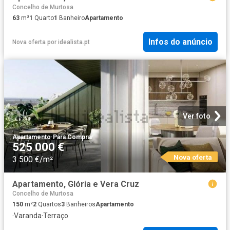
Concelho de Murtosa
63
m²
1
Quarto
1
Banheiro
Apartamento
Infos do anúncio
Nova oferta
por
idealista.pt
Ver foto
Apartamento
·
Para Comprar
525 000 €
Nova oferta
3 500 €/m²
Apartamento, Glória e Vera Cruz
Concelho de Murtosa
150
m²
2
Quartos
3
Banheiros
Apartamento
·
Varanda
·
Terraço