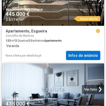
Apartamento
·
Para Comprar
445 000 €
Nova oferta
3 617 €/m²
Apartamento, Esgueira
Concelho de Murtosa
123
m²
2
Quartos
2
Banheiros
Apartamento
·
Varanda
Infos do anúncio
Nova oferta
por
idealista.pt
Ver foto
Apartamento
·
Para Comprar
435 000 €