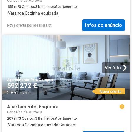
Concelho de Murtosa
155
m²
3
Quartos
3
Banheiros
Apartamento
·
Varanda
·
Cozinha equipada
Infos do anúncio
Nova oferta
por
idealista.pt
Ver foto
Apartamento
·
Para Comprar
592 272 €
Nova oferta
2 861 €/m²
Apartamento, Esgueira
Concelho de Murtosa
207
m²
3
Quartos
3
Banheiros
Apartamento
·
Varanda
·
Cozinha equipada
·
Garagem