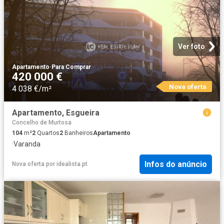
Ver foto
Apartamento
·
Para Comprar
420 000 €
Nova oferta
4 038 €/m²
Apartamento, Esgueira
Concelho de Murtosa
104
m²
2
Quartos
2
Banheiros
Apartamento
·
Varanda
Infos do anúncio
Nova oferta
por
idealista.pt