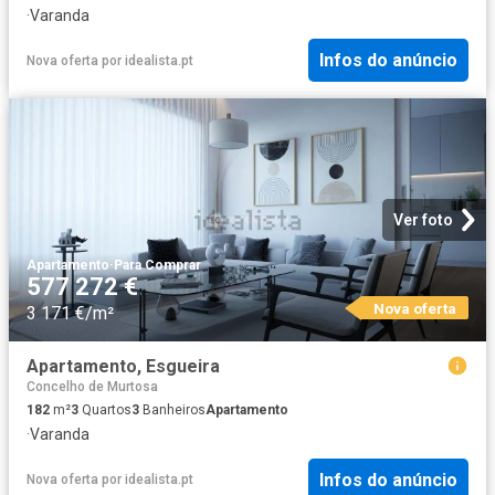
·
Varanda
Infos do anúncio
Nova oferta
por
idealista.pt
Ver foto
Apartamento
·
Para Comprar
577 272 €
Nova oferta
3 171 €/m²
Apartamento, Esgueira
Concelho de Murtosa
182
m²
3
Quartos
3
Banheiros
Apartamento
·
Varanda
Infos do anúncio
Nova oferta
por
idealista.pt