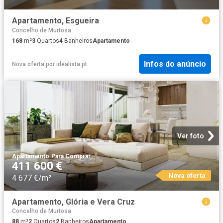
Apartamento, Esgueira
Concelho de Murtosa
168
m²
3
Quartos
4
Banheiros
Apartamento
Infos do anúncio
Nova oferta
por
idealista.pt
Ver foto
Apartamento
·
Para Comprar
411 600 €
Nova oferta
4 677 €/m²
Apartamento, Glória e Vera Cruz
Concelho de Murtosa
88
m²
2
Quartos
2
Banheiros
Apartamento