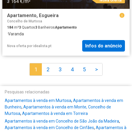
3 164 €/m²
Apartamento, Esgueira
Concelho de Murtosa
184
m²
3
Quartos
3
Banheiros
Apartamento
·
Varanda
Infos do anúncio
Nova oferta
por
idealista.pt
1
2
3
4
5
>
Pesquisas relacionadas
Apartamentos à venda em Murtosa
,
Apartamentos à venda em
Bunheiro
,
Apartamentos à venda em Monte, Concelho de
Murtosa
,
Apartamentos à venda em Torreira
Apartamentos à venda em Concelho de São João da Madeira
,
Apartamentos à venda em Concelho de Cinfães
,
Apartamentos à