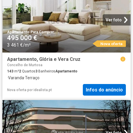
Ver foto
Apartamento
·
Para Comprar
495 000 €
Nova oferta
3 461 €/m²
Apartamento, Glória e Vera Cruz
Concelho de Murtosa
143
m²
2
Quartos
3
Banheiros
Apartamento
·
Varanda
·
Terraço
Infos do anúncio
Nova oferta
por
idealista.pt
Ver foto