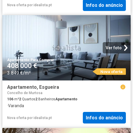
Infos do anúncio
Nova oferta
por
idealista.pt
Ver foto
Apartamento
·
Para Comprar
408 000 €
Nova oferta
3 849 €/m²
Apartamento, Esgueira
Concelho de Murtosa
106
m²
2
Quartos
2
Banheiros
Apartamento
·
Varanda
Infos do anúncio
Nova oferta
por
idealista.pt