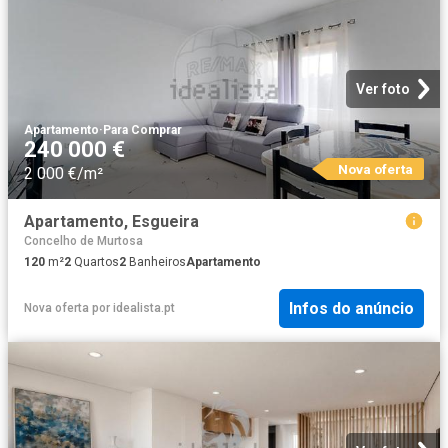
Ver foto
Apartamento
·
Para Comprar
240 000 €
Nova oferta
2 000 €/m²
Apartamento, Esgueira
Concelho de Murtosa
120
m²
2
Quartos
2
Banheiros
Apartamento
Infos do anúncio
Nova oferta
por
idealista.pt