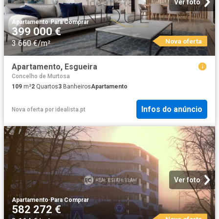
Ver foto
Apartamento
·
Para Comprar
399 000 €
Nova oferta
3 660 €/m²
Apartamento, Esgueira
Concelho de Murtosa
109
m²
2
Quartos
3
Banheiros
Apartamento
Infos do anúncio
Nova oferta
por
idealista.pt
Ver foto
Apartamento
·
Para Comprar
582 272 €
Nova oferta