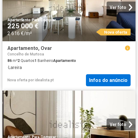
Ver foto
Apartamento
·
Para Comprar
225 000 €
Nova oferta
2 616 €/m²
Apartamento, Ovar
Concelho de Murtosa
86
m²
2
Quartos
1
Banheiro
Apartamento
·
Lareira
Infos do anúncio
Nova oferta
por
idealista.pt
Ver foto
Apartamento
·
Para Comprar