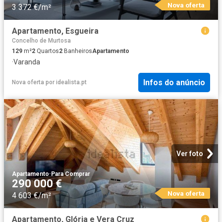
Nova oferta
3 372 €/m²
Apartamento, Esgueira
Concelho de Murtosa
129
m²
2
Quartos
2
Banheiros
Apartamento
·
Varanda
Infos do anúncio
Nova oferta
por
idealista.pt
Ver foto
Apartamento
·
Para Comprar
290 000 €
Nova oferta
4 603 €/m²
Apartamento, Glória e Vera Cruz