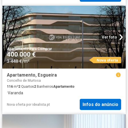
Ver foto
Apartamento
·
Para Comprar
400 000 €
Nova oferta
3 448 €/m²
Apartamento, Esgueira
Concelho de Murtosa
116
m²
2
Quartos
2
Banheiros
Apartamento
·
Varanda
Infos do anúncio
Nova oferta
por
idealista.pt