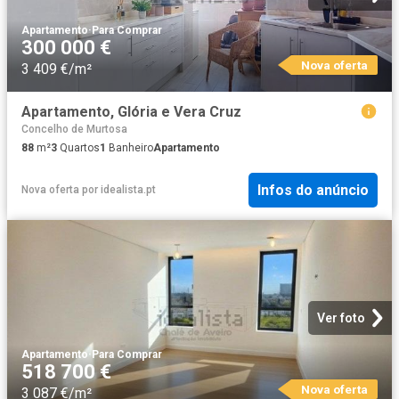
Apartamento
·
Para Comprar
300 000 €
Nova oferta
3 409 €/m²
Apartamento, Glória e Vera Cruz
Concelho de Murtosa
88
m²
3
Quartos
1
Banheiro
Apartamento
Infos do anúncio
Nova oferta
por
idealista.pt
Ver foto
Apartamento
·
Para Comprar
518 700 €
Nova oferta
3 087 €/m²