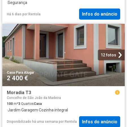
·
Segurança
Infos do anúncio
Há 6 dias
por
Rentola
12 fotos
Casa
·
Para Alugar
2 400 €
Moradia T3
Concelho de São João da Madeira
100
m²
3
Quartos
Casa
·
Jardim
·
Garagem
·
Cozinha integral
Infos do anúncio
Disponibilizado há uma semana
por
Rentola