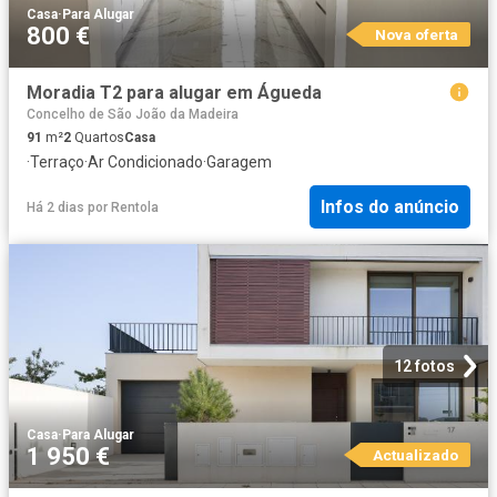
Casa
·
Para Alugar
800 €
Nova oferta
Moradia T2 para alugar em Águeda
Concelho de São João da Madeira
91
m²
2
Quartos
Casa
·
Terraço
·
Ar Condicionado
·
Garagem
Infos do anúncio
Há 2 dias
por
Rentola
12 fotos
Casa
·
Para Alugar
1 950 €
Actualizado