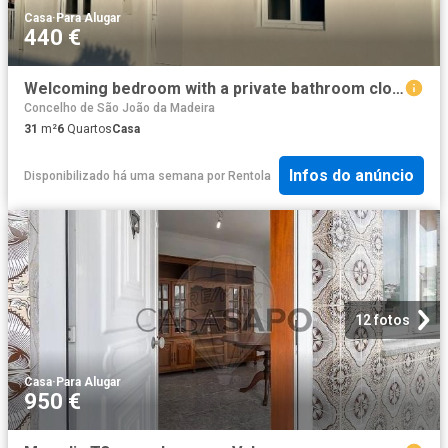
Casa
·
Para Alugar
440 €
Welcoming bedroom with a private bathroom close to the University of Aveiro
Concelho de São João da Madeira
31
m²
6
Quartos
Casa
Infos do anúncio
Disponibilizado há uma semana
por
Rentola
12 fotos
Casa
·
Para Alugar
950 €