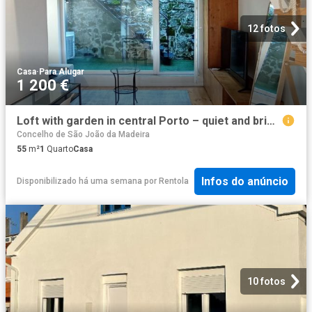
12 fotos
Casa
·
Para Alugar
1 200 €
Loft with garden in central Porto – quiet and bright, Porto Amsterdam Apartments for Rent
Concelho de São João da Madeira
55
m²
1
Quarto
Casa
Infos do anúncio
Disponibilizado há uma semana
por
Rentola
10 fotos