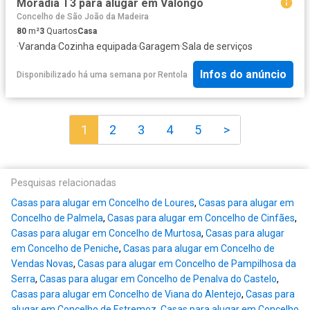
Moradia T3 para alugar em Valongo
Concelho de São João da Madeira
80
m²
3
Quartos
Casa
·
Varanda
·
Cozinha equipada
·
Garagem
·
Sala de serviços
Infos do anúncio
Disponibilizado há uma semana
por
Rentola
1
2
3
4
5
>
Pesquisas relacionadas
Casas para alugar em Concelho de Loures
,
Casas para alugar em
Concelho de Palmela
,
Casas para alugar em Concelho de Cinfães
,
Casas para alugar em Concelho de Murtosa
,
Casas para alugar
em Concelho de Peniche
,
Casas para alugar em Concelho de
Vendas Novas
,
Casas para alugar em Concelho de Pampilhosa da
Serra
,
Casas para alugar em Concelho de Penalva do Castelo
,
Casas para alugar em Concelho de Viana do Alentejo
,
Casas para
alugar em Concelho de Estremoz
,
Casas para alugar em Concelho