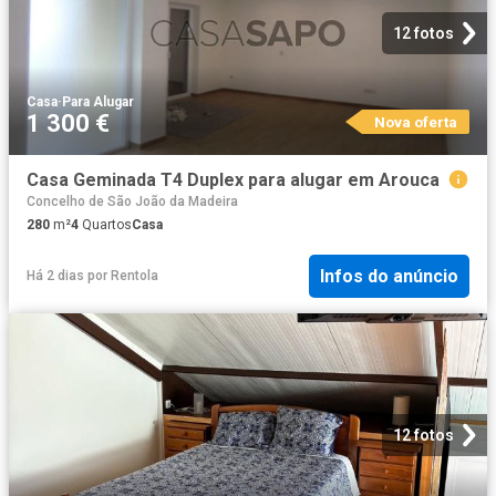
12 fotos
Casa
·
Para Alugar
1 300 €
Nova oferta
Casa Geminada T4 Duplex para alugar em Arouca
Concelho de São João da Madeira
280
m²
4
Quartos
Casa
Infos do anúncio
Há 2 dias
por
Rentola
12 fotos