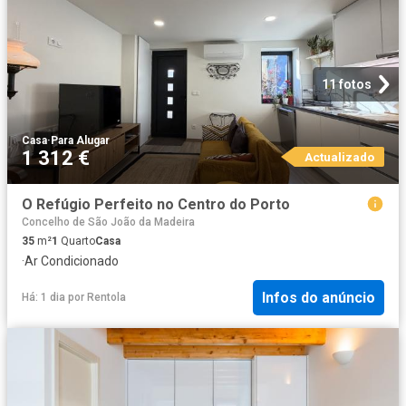
11 fotos
Casa
·
Para Alugar
1 312 €
Actualizado
O Refúgio Perfeito no Centro do Porto
Concelho de São João da Madeira
35
m²
1
Quarto
Casa
·
Ar Condicionado
Infos do anúncio
Há: 1 dia
por
Rentola