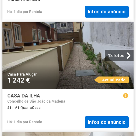
Infos do anúncio
Há: 1 dia
por
Rentola
12 fotos
Casa
·
Para Alugar
1 242 €
Actualizado
CASA DA ILHA
Concelho de São João da Madeira
41
m²
1
Quarto
Casa
Infos do anúncio
Há: 1 dia
por
Rentola