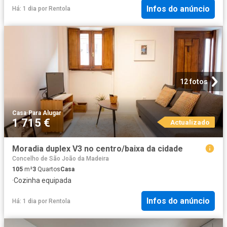
Infos do anúncio
Há: 1 dia
por
Rentola
12 fotos
Casa
·
Para Alugar
1 715 €
Actualizado
Moradia duplex V3 no centro/baixa da cidade
Concelho de São João da Madeira
105
m²
3
Quartos
Casa
·
Cozinha equipada
Infos do anúncio
Há: 1 dia
por
Rentola