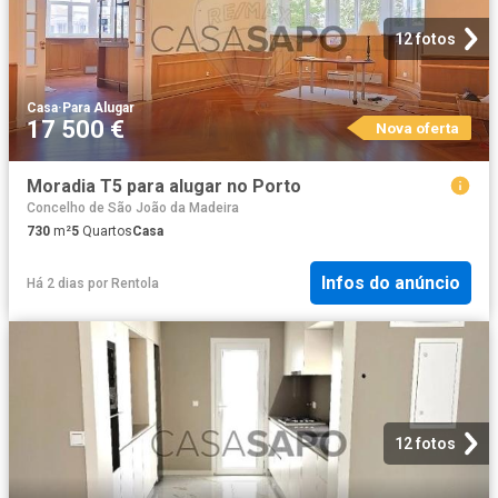
12 fotos
Casa
·
Para Alugar
17 500 €
Nova oferta
Moradia T5 para alugar no Porto
Concelho de São João da Madeira
730
m²
5
Quartos
Casa
Infos do anúncio
Há 2 dias
por
Rentola
12 fotos