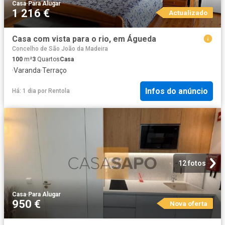
Casa
·
Para Alugar
1 216 €
Actualizado
Casa com vista para o rio, em Águeda
Concelho de São João da Madeira
100
m²
3
Quartos
Casa
·
Varanda
·
Terraço
Infos do anúncio
Há: 1 dia
por
Rentola
12 fotos
Casa
·
Para Alugar
950 €
Nova oferta