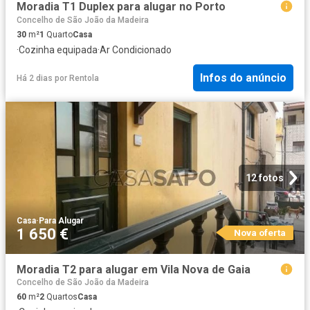
Moradia T1 Duplex para alugar no Porto
Concelho de São João da Madeira
30
m²
1
Quarto
Casa
·
Cozinha equipada
·
Ar Condicionado
Infos do anúncio
Há 2 dias
por
Rentola
12 fotos
Casa
·
Para Alugar
1 650 €
Nova oferta
Moradia T2 para alugar em Vila Nova de Gaia
Concelho de São João da Madeira
60
m²
2
Quartos
Casa