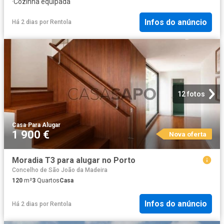
·
Cozinha equipada
Infos do anúncio
Há 2 dias
por
Rentola
12 fotos
Casa
·
Para Alugar
1 900 €
Nova oferta
Moradia T3 para alugar no Porto
Concelho de São João da Madeira
120
m²
3
Quartos
Casa
Infos do anúncio
Há 2 dias
por
Rentola