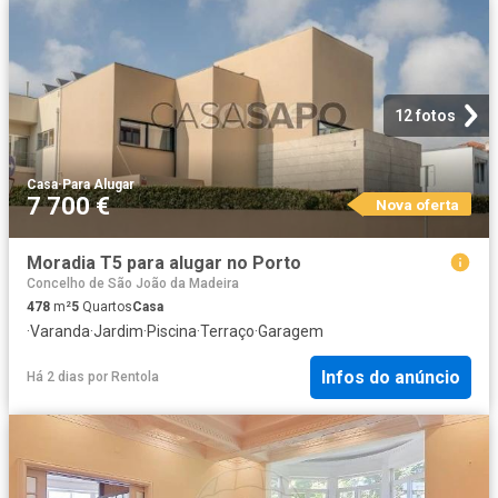
12 fotos
Casa
·
Para Alugar
7 700 €
Nova oferta
Moradia T5 para alugar no Porto
Concelho de São João da Madeira
478
m²
5
Quartos
Casa
·
Varanda
·
Jardim
·
Piscina
·
Terraço
·
Garagem
Infos do anúncio
Há 2 dias
por
Rentola