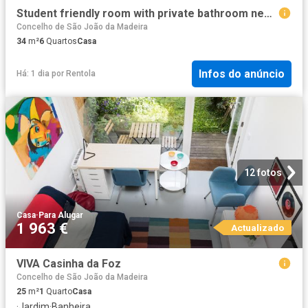
Student friendly room with private bathroom near Universidade de Aveiro
Concelho de São João da Madeira
34
m²
6
Quartos
Casa
Infos do anúncio
Há: 1 dia
por
Rentola
12 fotos
Casa
·
Para Alugar
1 963 €
Actualizado
VIVA Casinha da Foz
Concelho de São João da Madeira
25
m²
1
Quarto
Casa
·
Jardim
·
Banheira