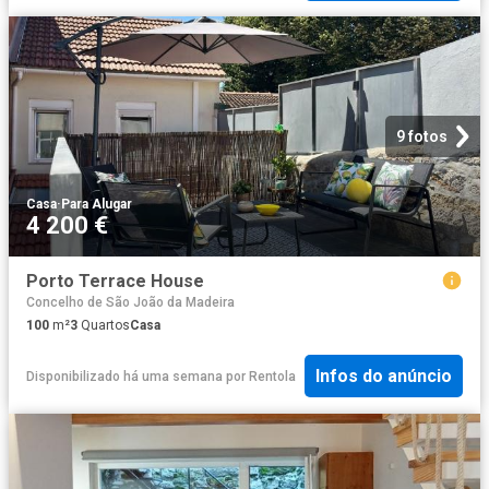
9 fotos
Casa
·
Para Alugar
4 200 €
Porto Terrace House
Concelho de São João da Madeira
100
m²
3
Quartos
Casa
Infos do anúncio
Disponibilizado há uma semana
por
Rentola