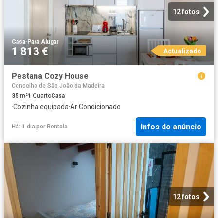
12 fotos
Casa
·
Para Alugar
1 813 €
Actualizado
Pestana Cozy House
Concelho de São João da Madeira
35
m²
1
Quarto
Casa
·
Cozinha equipada
·
Ar Condicionado
Infos do anúncio
Há: 1 dia
por
Rentola
12 fotos