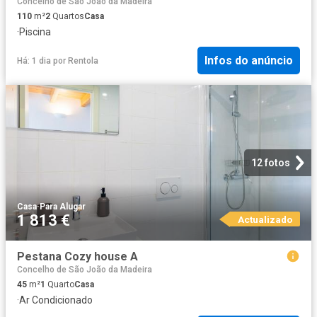
Concelho de São João da Madeira
110
m²
2
Quartos
Casa
·
Piscina
Infos do anúncio
Há: 1 dia
por
Rentola
12 fotos
Casa
·
Para Alugar
1 813 €
Actualizado
Pestana Cozy house A
Concelho de São João da Madeira
45
m²
1
Quarto
Casa
·
Ar Condicionado