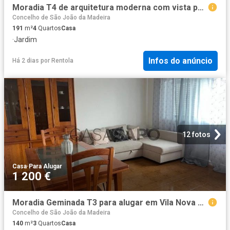
Moradia T4 de arquitetura moderna com vista para a Ria em Ílhavo!
Concelho de São João da Madeira
191
m²
4
Quartos
Casa
·
Jardim
Infos do anúncio
Há 2 dias
por
Rentola
12 fotos
Casa
·
Para Alugar
1 200 €
Moradia Geminada T3 para alugar em Vila Nova de Gaia
Concelho de São João da Madeira
140
m²
3
Quartos
Casa