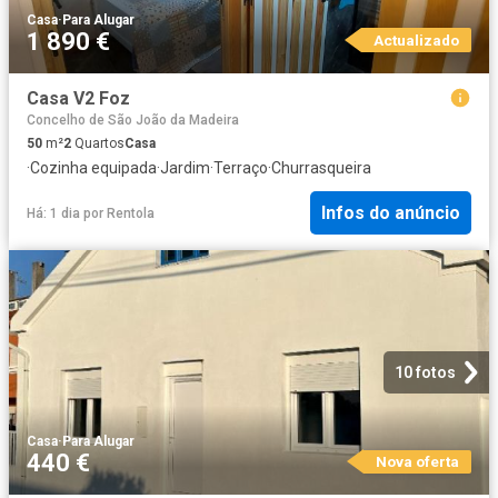
Casa
·
Para Alugar
1 890 €
Actualizado
Casa V2 Foz
Concelho de São João da Madeira
50
m²
2
Quartos
Casa
·
Cozinha equipada
·
Jardim
·
Terraço
·
Churrasqueira
Infos do anúncio
Há: 1 dia
por
Rentola
10 fotos
Casa
·
Para Alugar
440 €
Nova oferta