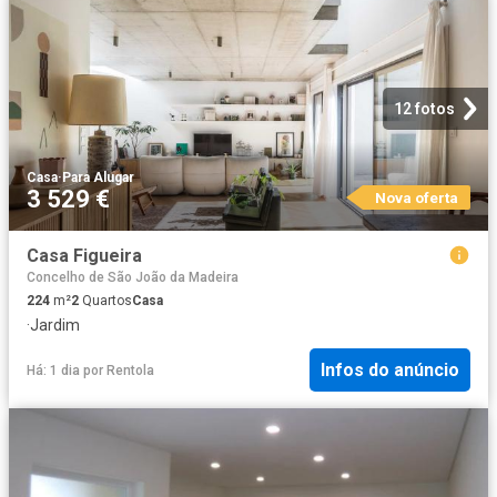
12 fotos
Casa
·
Para Alugar
3 529 €
Nova oferta
Casa Figueira
Concelho de São João da Madeira
224
m²
2
Quartos
Casa
·
Jardim
Infos do anúncio
Há: 1 dia
por
Rentola