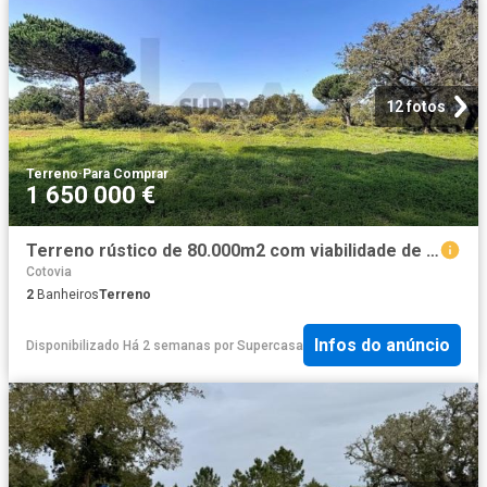
12 fotos
Terreno
·
Para Comprar
1 650 000 €
Terreno rústico de 80.000m2 com viabilidade de construção, em Sesimbra
Cotovia
2
Banheiros
Terreno
Infos do anúncio
Disponibilizado Há 2 semanas
por
Supercasa