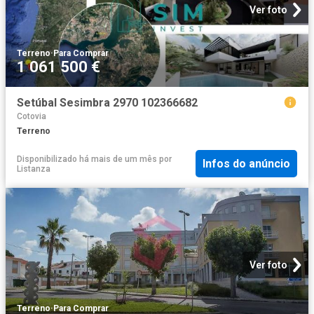
Ver foto
Terreno
·
Para Comprar
1 061 500 €
Setúbal Sesimbra 2970 102366682
Cotovia
Terreno
Disponibilizado há mais de um mês
por
Infos do anúncio
Listanza
Ver foto
Terreno
·
Para Comprar