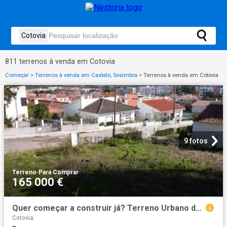
811 terrenos à venda em Cotovia
Começar
>
Terrenos à venda em Castelo, Sesimbra
>
Terrenos à venda em Cotovia
9 fotos
Terreno
·
Para Comprar
165 000 €
Quer começar a construir já? Terreno Urbano de 960 m² em Sesimbra | Projeto Aprovado e Licença de Construção Ativa
Cotovia