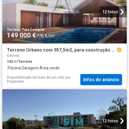
12 fotos
Terreno
·
Para Comprar
149 000 €
776 €/m²
Terreno Urbano com 957,5m2, para construção de uma ou duas moradias isoladas, com arquitetura livre
Cotovia
192
m²
Terreno
·
Piscina
·
Garagem
·
Área verde
Disponibilizado há mais de um mês
por
Infos do anúncio
Properstar
12 fotos