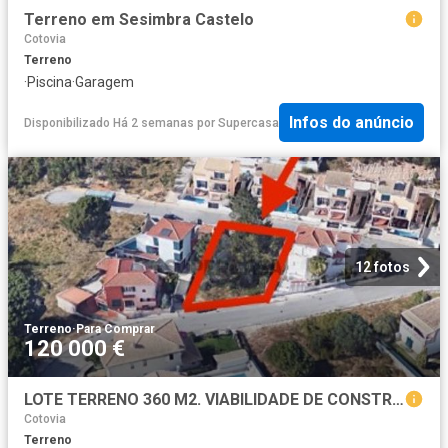
Terreno em Sesimbra Castelo
Cotovia
Terreno
·
Piscina
·
Garagem
Infos do anúncio
Disponibilizado Há 2 semanas
por
Supercasa
12 fotos
Terreno
·
Para Comprar
120 000 €
LOTE TERRENO 360 M2. VIABILIDADE DE CONSTRUÇÃO 230 M2
Cotovia
Terreno