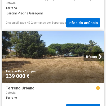
Cotovia
Terreno
·
Jardim
·
Piscina
·
Garagem
Infos do anúncio
Disponibilizado Há 2 semanas
por
Supercasa
8 fotos
Terreno
·
Para Comprar
239 000 €
Terreno Urbano
Cotovia
Terreno