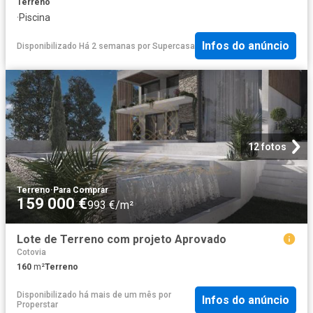
Terreno
·
Piscina
Infos do anúncio
Disponibilizado Há 2 semanas
por
Supercasa
12 fotos
Terreno
·
Para Comprar
159 000 €
993 €/m²
Lote de Terreno com projeto Aprovado
Cotovia
160
m²
Terreno
Disponibilizado há mais de um mês
por
Infos do anúncio
Properstar