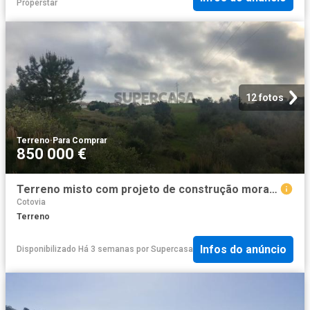
Properstar
12 fotos
Terreno
·
Para Comprar
850 000 €
Terreno misto com projeto de construção moradia na zona de Almoinha Sesimbra
Cotovia
Terreno
Infos do anúncio
Disponibilizado Há 3 semanas
por
Supercasa