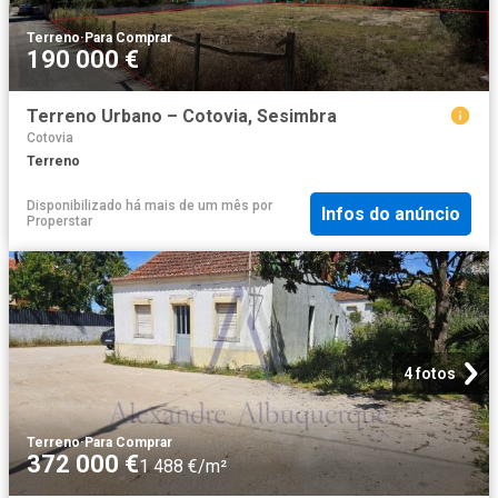
Terreno
·
Para Comprar
190 000 €
Terreno Urbano – Cotovia, Sesimbra
Cotovia
Terreno
Disponibilizado há mais de um mês
por
Infos do anúncio
Properstar
4 fotos
Terreno
·
Para Comprar
372 000 €
1 488 €/m²