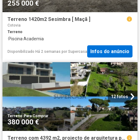
255 000 €
Terreno 1420m2 Sesimbra [ Maçã ]
Cotovia
Terreno
·
Piscina
·
Academia
Infos do anúncio
Disponibilizado Há 2 semanas
por
Supercasa
12 fotos
Terreno
·
Para Comprar
380 000 €
Terreno com 4392 m2, projecto de arquitetura para condomínio de 4 moradias, a 5 minutos de Sesimbra