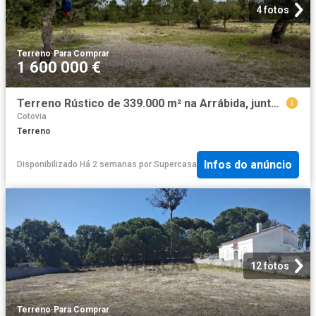
4 fotos
Terreno
·
Para Comprar
1 600 000 €
Terreno Rústico de 339.000 m² na Arrábida, junto à Quinta do Peru, com Potencial Excecional de Investimento
Cotovia
Terreno
Infos do anúncio
Disponibilizado Há 2 semanas
por
Supercasa
12 fotos
Terreno
·
Para Comprar