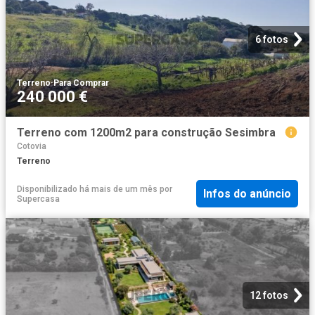
6 fotos
Terreno
·
Para Comprar
240 000 €
Terreno com 1200m2 para construção Sesimbra
Cotovia
Terreno
Disponibilizado há mais de um mês
por
Infos do anúncio
Supercasa
12 fotos