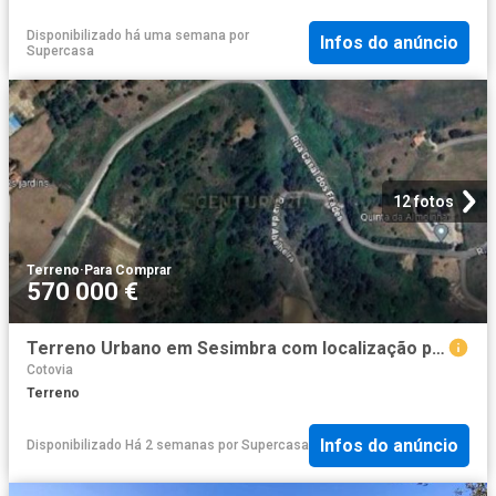
Disponibilizado há uma semana
por
Infos do anúncio
Supercasa
12 fotos
Terreno
·
Para Comprar
570 000 €
Terreno Urbano em Sesimbra com localização privilegiada para construção de moradia com 584m2
Cotovia
Terreno
Infos do anúncio
Disponibilizado Há 2 semanas
por
Supercasa