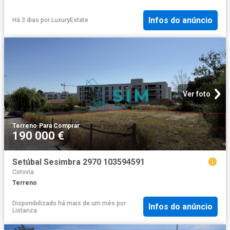
Infos do anúncio
Há 3 dias
por
LuxuryEstate
Ver foto
Terreno
·
Para Comprar
190 000 €
Setúbal Sesimbra 2970 103594591
Cotovia
Terreno
Disponibilizado há mais de um mês
por
Infos do anúncio
Listanza