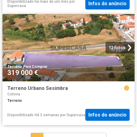
Disponibilizado há mais de um mês
por
Infos do anúncio
Supercasa
12 fotos
Terreno
·
Para Comprar
319 000 €
Terreno Urbano Sesimbra
Cotovia
Terreno
Infos do anúncio
Disponibilizado Há 3 semanas
por
Supercasa