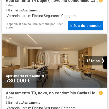
Apartamento T4 Duplex, novo, no condomínio Caxias Heights, e. 0m² Paco de Arcos
Estoril
4
Banheiros
Apartamento
·
Varanda
·
Jardim
·
Piscina
·
Segurança
·
Garagem
Disponibilizado há uma semana
por
Green-
Infos do anúncio
acres
12 fotos
Apartamento
·
Para Comprar
780 000 €
Apartamento T3, novo, no condomínio Caxias Heights, em Oeira. 0m² Paco de Arcos
Estoril
3
Banheiros
Apartamento
·
Varanda
·
Jardim
·
Piscina
·
Segurança
·
Garagem