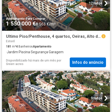
12 fotos
Apartamento
·
Para Comprar
1 550 000 €
8 563 €/m²
Ultimo Piso/Penthouse, 4 quartos, Oeiras, Alto do Lagoal 181m² Paco de Arcos
Estoril
181
m²
4
Banheiros
Apartamento
·
Jardim
·
Piscina
·
Segurança
·
Garagem
Disponibilizado há mais de um mês
por
Infos do anúncio
Green-acres
9 fotos