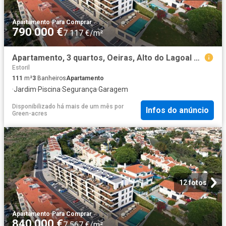
Apartamento
·
Para Comprar
790 000 €
7 117 €/m²
Apartamento, 3 quartos, Oeiras, Alto do Lagoal 111m² Paco de Arcos
Estoril
111
m²
3
Banheiros
Apartamento
·
Jardim
·
Piscina
·
Segurança
·
Garagem
Disponibilizado há mais de um mês
por
Infos do anúncio
Green-acres
12 fotos
Apartamento
·
Para Comprar
840 000 €
7 567 €/m²