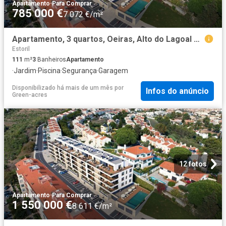
Apartamento
·
Para Comprar
785 000 €
7 072 €/m²
Apartamento, 3 quartos, Oeiras, Alto do Lagoal 111m² Paco de Arcos
Estoril
111
m²
3
Banheiros
Apartamento
·
Jardim
·
Piscina
·
Segurança
·
Garagem
Disponibilizado há mais de um mês
por
Infos do anúncio
Green-acres
12 fotos
Apartamento
·
Para Comprar
1 550 000 €
8 611 €/m²