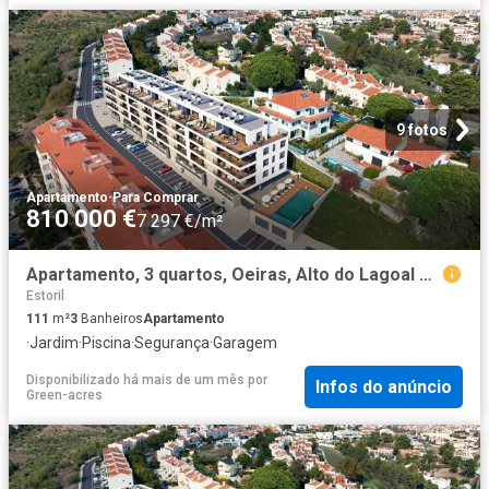
9 fotos
Apartamento
·
Para Comprar
810 000 €
7 297 €/m²
Apartamento, 3 quartos, Oeiras, Alto do Lagoal 111m² Paco de Arcos
Estoril
111
m²
3
Banheiros
Apartamento
·
Jardim
·
Piscina
·
Segurança
·
Garagem
Disponibilizado há mais de um mês
por
Infos do anúncio
Green-acres