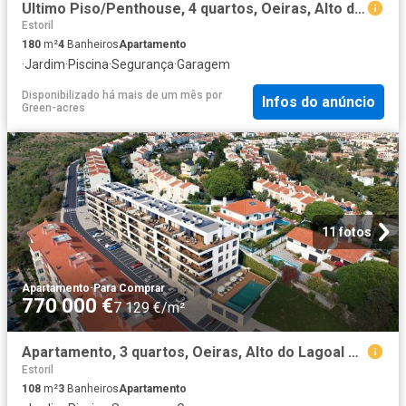
Ultimo Piso/Penthouse, 4 quartos, Oeiras, Alto do Lagoal 180m² Paco de Arcos
Estoril
180
m²
4
Banheiros
Apartamento
·
Jardim
·
Piscina
·
Segurança
·
Garagem
Disponibilizado há mais de um mês
por
Infos do anúncio
Green-acres
11 fotos
Apartamento
·
Para Comprar
770 000 €
7 129 €/m²
Apartamento, 3 quartos, Oeiras, Alto do Lagoal 108m² Paco de Arcos
Estoril
108
m²
3
Banheiros
Apartamento