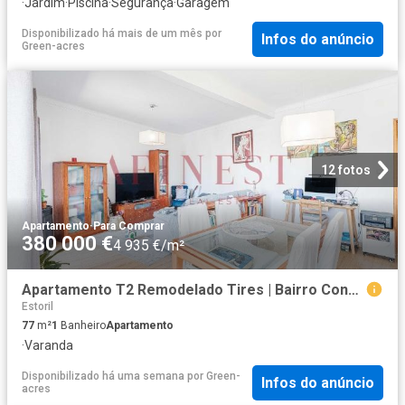
·
Jardim
·
Piscina
·
Segurança
·
Garagem
Disponibilizado há mais de um mês
por
Infos do anúncio
Green-acres
12 fotos
Apartamento
·
Para Comprar
380 000 €
4 935 €/m²
Apartamento T2 Remodelado Tires | Bairro Conde De Monte Real 77m² São Domingos De Rana
Estoril
77
m²
1
Banheiro
Apartamento
·
Varanda
Disponibilizado há uma semana
por
Green-
Infos do anúncio
acres