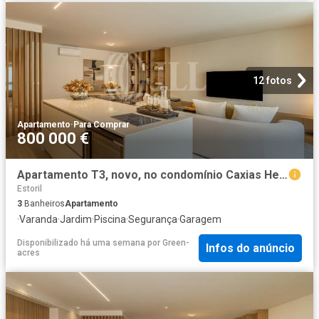
12 fotos
Apartamento
·
Para Comprar
800 000 €
Apartamento T3, novo, no condomínio Caxias Heights, em Oeira. 0m² Paco de Arcos
Estoril
3
Banheiros
Apartamento
·
Varanda
·
Jardim
·
Piscina
·
Segurança
·
Garagem
Disponibilizado há uma semana
por
Green-
Infos do anúncio
acres