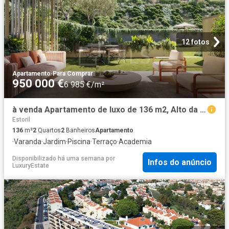
12 fotos
Apartamento
·
Para Comprar
950 000 €
6 985 €/m²
à venda Apartamento de luxo de 136 m2, Alto da Terrugem, Oeiras, Lisboa
Estoril
136
m²
2
Quartos
2
Banheiros
Apartamento
·
Varanda
·
Jardim
·
Piscina
·
Terraço
·
Academia
Disponibilizado há uma semana
por
Infos do anúncio
LuxuryEstate