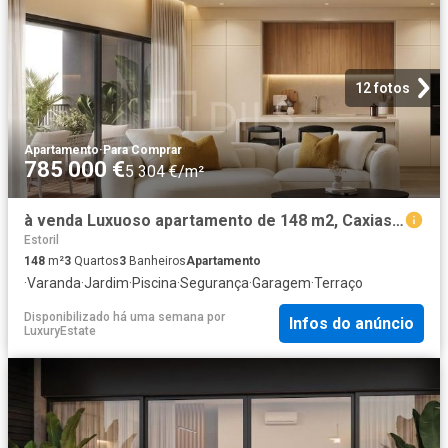
12 fotos
Apartamento
·
Para Comprar
785 000 €
5 304 €/m²
à venda Luxuoso apartamento de 148 m2, Caxias, Oeiras, Lisboa
Estoril
148
m²
3
Quartos
3
Banheiros
Apartamento
·
Varanda
·
Jardim
·
Piscina
·
Segurança
·
Garagem
·
Terraço
Disponibilizado há uma semana
por
Infos do anúncio
LuxuryEstate