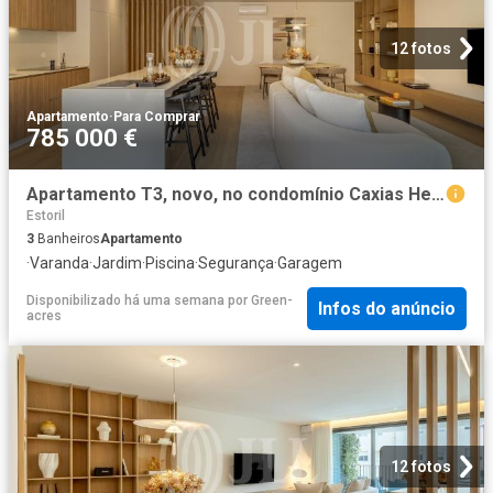
12 fotos
Apartamento
·
Para Comprar
785 000 €
Apartamento T3, novo, no condomínio Caxias Heights, em Oeira. 0m² Paco de Arcos
Estoril
3
Banheiros
Apartamento
·
Varanda
·
Jardim
·
Piscina
·
Segurança
·
Garagem
Disponibilizado há uma semana
por
Green-
Infos do anúncio
acres
12 fotos