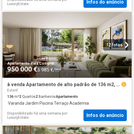
Infos do anúncio
LuxuryEstate
12 fotos
Apartamento
·
Para Comprar
950 000 €
6 985 €/m²
à venda Apartamento de alto padrão de 136 m2, Alto da Terrugem, Oeiras, Lisboa
Estoril
136
m²
2
Quartos
2
Banheiros
Apartamento
·
Varanda
·
Jardim
·
Piscina
·
Terraço
·
Academia
Disponibilizado há uma semana
por
Infos do anúncio
LuxuryEstate