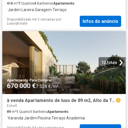
416
m²
7
Quartos
4
Banheiros
Apartamento
·
Jardim
·
Lareira
·
Garagem
·
Terraço
Disponibilizado Há 3 semanas
por
Infos do anúncio
LuxuryEstate
12 fotos
Apartamento
·
Para Comprar
670 000 €
7 528 €/m²
à venda Apartamento de luxo de 89 m2, Alto da Terrugem, Oeiras, Lisboa
Estoril
89
m²
1
Quarto
1
Banheiro
Apartamento
·
Varanda
·
Jardim
·
Piscina
·
Terraço
·
Academia
Disponibilizado há uma semana
por