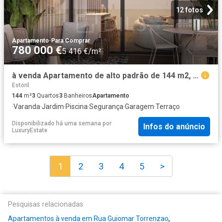
12 fotos
Apartamento
·
Para Comprar
780 000 €
5 416 €/m²
à venda Apartamento de alto padrão de 144 m2, Caxias, Oeiras, Lisboa
Estoril
144
m²
3
Quartos
3
Banheiros
Apartamento
·
Varanda
·
Jardim
·
Piscina
·
Segurança
·
Garagem
·
Terraço
Disponibilizado há uma semana
por
Infos do anúncio
LuxuryEstate
1
2
3
4
5
>
Pesquisas relacionadas
Apartamentos à venda em Rua Guiomar Torrenzao
,