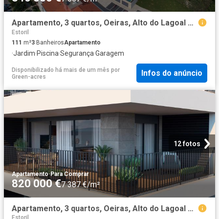
Apartamento, 3 quartos, Oeiras, Alto do Lagoal 111m² Paco de Arcos
Estoril
111
m²
3
Banheiros
Apartamento
·
Jardim
·
Piscina
·
Segurança
·
Garagem
Disponibilizado há mais de um mês
por
Infos do anúncio
Green-acres
12 fotos
Apartamento
·
Para Comprar
820 000 €
7 387 €/m²
Apartamento, 3 quartos, Oeiras, Alto do Lagoal 111m² Paco de Arcos
Estoril