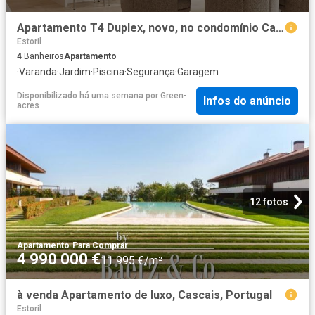
Apartamento T4 Duplex, novo, no condomínio Caxias Heights, e. 0m² Paco de Arcos
Estoril
4
Banheiros
Apartamento
·
Varanda
·
Jardim
·
Piscina
·
Segurança
·
Garagem
Disponibilizado há uma semana
por
Green-
Infos do anúncio
acres
12 fotos
Apartamento
·
Para Comprar
4 990 000 €
11 995 €/m²
à venda Apartamento de luxo, Cascais, Portugal
Estoril