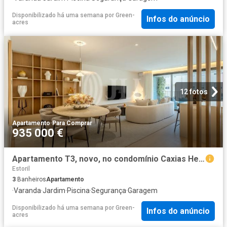
Disponibilizado há uma semana
por
Green-
Infos do anúncio
acres
12 fotos
Apartamento
·
Para Comprar
935 000 €
Apartamento T3, novo, no condomínio Caxias Heights, em Oeira. 0m² Paco de Arcos
Estoril
3
Banheiros
Apartamento
·
Varanda
·
Jardim
·
Piscina
·
Segurança
·
Garagem
Disponibilizado há uma semana
por
Green-
Infos do anúncio
acres