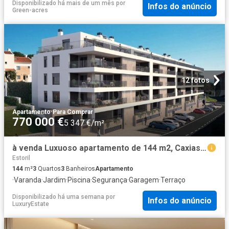
Disponibilizado há mais de um mês
por
Infos do anúncio
Green-acres
12 fotos
Apartamento
·
Para Comprar
770 000 €
5 347 €/m²
à venda Luxuoso apartamento de 144 m2, Caxias, Oeiras, Lisboa
Estoril
144
m²
3
Quartos
3
Banheiros
Apartamento
·
Varanda
·
Jardim
·
Piscina
·
Segurança
·
Garagem
·
Terraço
Disponibilizado há uma semana
por
Infos do anúncio
LuxuryEstate