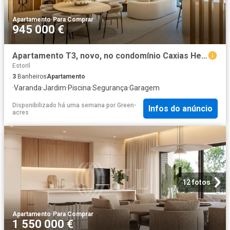
Apartamento
·
Para Comprar
945 000 €
Apartamento T3, novo, no condomínio Caxias Heights, em Oeira. 0m² Paco de Arcos
Estoril
3
Banheiros
Apartamento
·
Varanda
·
Jardim
·
Piscina
·
Segurança
·
Garagem
Disponibilizado há uma semana
por
Green-
Infos do anúncio
acres
12 fotos
Apartamento
·
Para Comprar
1 550 000 €