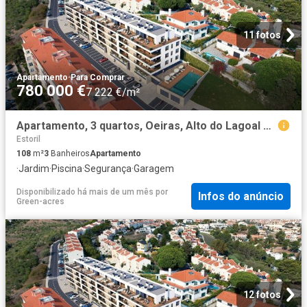
11 fotos
Apartamento
·
Para Comprar
780 000 €
7 222 €/m²
Apartamento, 3 quartos, Oeiras, Alto do Lagoal 108m² Paco de Arcos
Estoril
108
m²
3
Banheiros
Apartamento
·
Jardim
·
Piscina
·
Segurança
·
Garagem
Disponibilizado há mais de um mês
por
Infos do anúncio
Green-acres
12 fotos