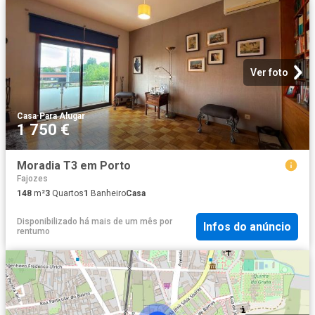
Ver foto
Casa
·
Para Alugar
1 750 €
Moradia T3 em Porto
Fajozes
148
m²
3
Quartos
1
Banheiro
Casa
Disponibilizado há mais de um mês
por
Infos do anúncio
rentumo