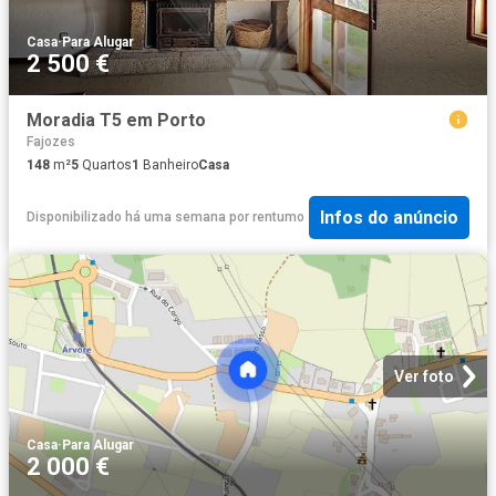
Casa
·
Para Alugar
2 500 €
Moradia T5 em Porto
Fajozes
148
m²
5
Quartos
1
Banheiro
Casa
Infos do anúncio
Disponibilizado há uma semana
por
rentumo
Ver foto
Casa
·
Para Alugar
2 000 €