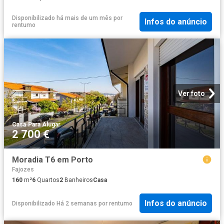
Disponibilizado há mais de um mês
por
Infos do anúncio
rentumo
Ver foto
Casa
·
Para Alugar
2 700 €
Moradia T6 em Porto
Fajozes
160
m²
6
Quartos
2
Banheiros
Casa
Infos do anúncio
Disponibilizado Há 2 semanas
por
rentumo