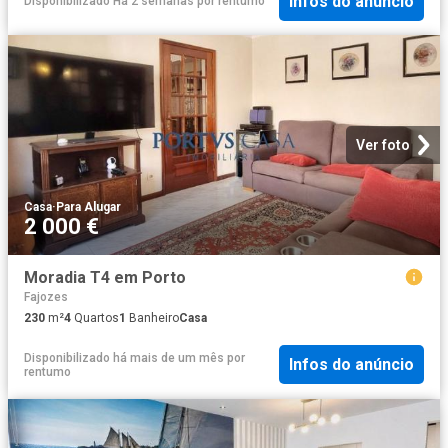
Infos do anúncio
Disponibilizado Há 2 semanas
por
rentumo
Ver foto
Casa
·
Para Alugar
2 000 €
Moradia T4 em Porto
Fajozes
230
m²
4
Quartos
1
Banheiro
Casa
Disponibilizado há mais de um mês
por
Infos do anúncio
rentumo