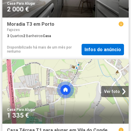
Casa
·
Para Alugar
2 000 €
Moradia T3 em Porto
Fajozes
3
Quartos
2
Banheiros
Casa
Disponibilizado há mais de um mês
por
Infos do anúncio
rentumo
Ver foto
Casa
·
Para Alugar
1 335 €
Casa Térrea T1 para alugar em Vila do Conde