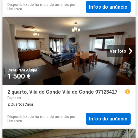
Disponibilizado há mais de um mês
por
Infos do anúncio
Listanza
Ver foto
Casa
·
Para Alugar
1 500 €
2 quarto, Vila do Conde Vila do Conde 97123427
Fajozes
2
Quartos
Casa
Disponibilizado há mais de um mês
por
Infos do anúncio
Listanza