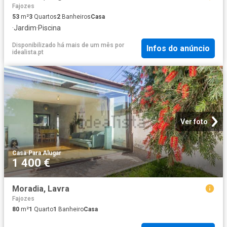
Fajozes
53
m²
3
Quartos
2
Banheiros
Casa
·
Jardim
·
Piscina
Disponibilizado há mais de um mês
por
Infos do anúncio
idealista.pt
Ver foto
Casa
·
Para Alugar
1 400 €
Moradia, Lavra
Fajozes
80
m²
1
Quarto
1
Banheiro
Casa