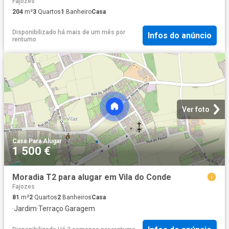
Fajozes
204
m²
3
Quartos
1
Banheiro
Casa
Disponibilizado há mais de um mês
por
Infos do anúncio
rentumo
Ver foto
Casa
·
Para Alugar
1 500 €
Moradia T2 para alugar em Vila do Conde
Fajozes
81
m²
2
Quartos
2
Banheiros
Casa
·
Jardim
·
Terraço
·
Garagem