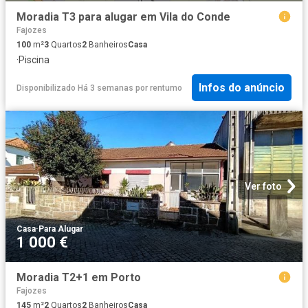
Moradia T3 para alugar em Vila do Conde
Fajozes
100
m²
3
Quartos
2
Banheiros
Casa
·
Piscina
Infos do anúncio
Disponibilizado Há 3 semanas
por
rentumo
Ver foto
Casa
·
Para Alugar
1 000 €
Moradia T2+1 em Porto
Fajozes
145
m²
2
Quartos
2
Banheiros
Casa