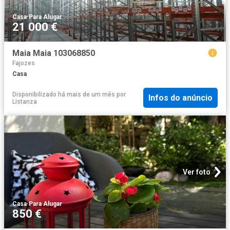
Casa
·
Para Alugar
21 000 €
Maia Maia 103068850
Fajozes
Casa
Disponibilizado há mais de um mês
por
Infos do anúncio
Listanza
Ver foto
Casa
·
Para Alugar
850 €