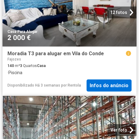
12 fotos
Casa
·
Para Alugar
2 000 €
Moradia T3 para alugar em Vila do Conde
Fajozes
140
m²
3
Quartos
Casa
·
Piscina
Infos do anúncio
Disponibilizado Há 3 semanas
por
Rentola
Ver foto