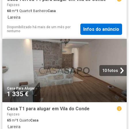
Fajozes
60
m²
1
Quarto
1
Banheiro
Casa
·
Lareira
Disponibilizado há mais de um mês
por
Infos do anúncio
rentumo
10 fotos
Casa
·
Para Alugar
1 335 €
Casa T1 para alugar em Vila do Conde
Fajozes
65
m²
1
Quarto
Casa
·
Lareira