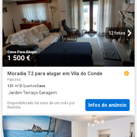
12 fotos
Casa
·
Para Alugar
1 500 €
Moradia T2 para alugar em Vila do Conde
Fajozes
121
m²
2
Quartos
Casa
·
Jardim
·
Terraço
·
Garagem
Disponibilizado há mais de um mês
por
Infos do anúncio
Rentola