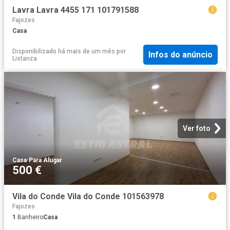
Lavra Lavra 4455 171 101791588
Fajozes
Casa
Disponibilizado há mais de um mês
por
Infos do anúncio
Listanza
Ver foto
Casa
·
Para Alugar
500 €
Vila do Conde Vila do Conde 101563978
Fajozes
1
Banheiro
Casa