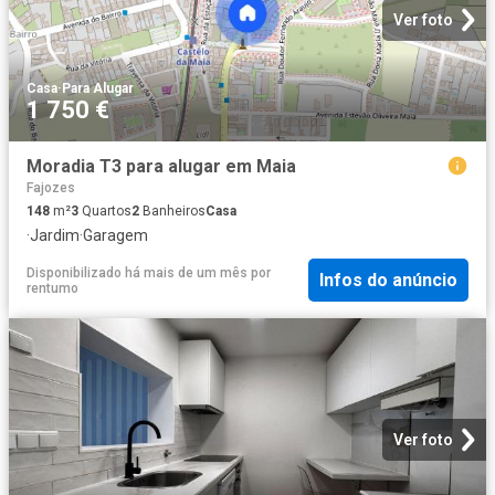
Ver foto
Casa
·
Para Alugar
1 750 €
Moradia T3 para alugar em Maia
Fajozes
148
m²
3
Quartos
2
Banheiros
Casa
·
Jardim
·
Garagem
Disponibilizado há mais de um mês
por
Infos do anúncio
rentumo
Ver foto