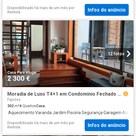
Disponibilizado há mais de um mês
por
Infos do anúncio
Rentola
12 fotos
Casa
·
Para Alugar
2 300 €
Moradia de Luxo T4+1 em Condominio Fechado para Arrendar
Fajozes
302
m²
4
Quartos
Casa
·
Aquecimento
·
Varanda
·
Jardim
·
Piscina
·
Segurança
·
Garagem
·
Alarm
Disponibilizado há mais de um mês
por
Infos do anúncio
Rentola