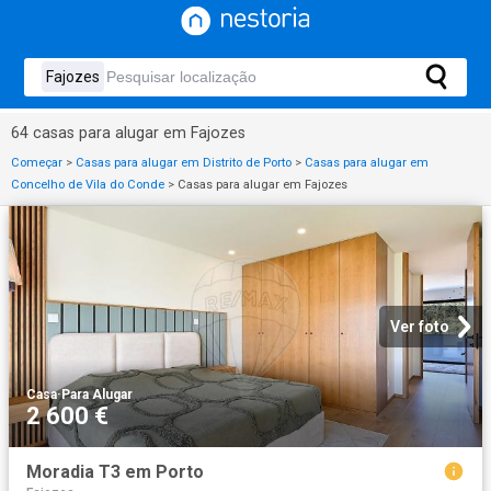
64 casas para alugar em Fajozes
Começar
>
Casas para alugar em Distrito de Porto
>
Casas para alugar em
Concelho de Vila do Conde
>
Casas para alugar em Fajozes
Ver foto
Casa
·
Para Alugar
2 600 €
Moradia T3 em Porto