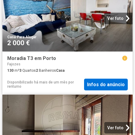
Ver foto
Casa
·
Para Alugar
2 000 €
Moradia T3 em Porto
Fajozes
130
m²
3
Quartos
2
Banheiros
Casa
Disponibilizado há mais de um mês
por
Infos do anúncio
rentumo
Ver foto