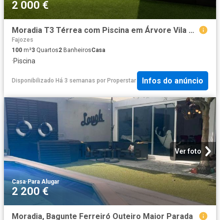
2 000 €
Moradia T3 Térrea com Piscina em Árvore Vila do Conde
Fajozes
100
m²
3
Quartos
2
Banheiros
Casa
·
Piscina
Infos do anúncio
Disponibilizado Há 3 semanas
por
Properstar
Ver foto
Casa
·
Para Alugar
2 200 €
Moradia, Bagunte Ferreiró Outeiro Maior Parada