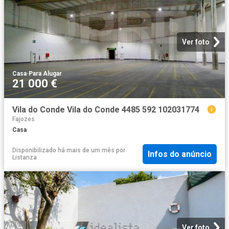
Ver foto
Casa
·
Para Alugar
21 000 €
Vila do Conde Vila do Conde 4485 592 102031774
Fajozes
Casa
Disponibilizado há mais de um mês
por
Infos do anúncio
Listanza
Ver foto