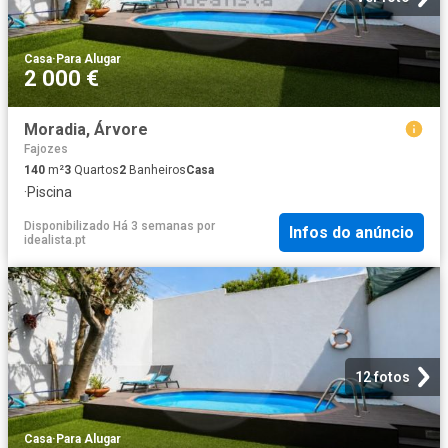
Casa
·
Para Alugar
2 000 €
Moradia, Árvore
Fajozes
140
m²
3
Quartos
2
Banheiros
Casa
·
Piscina
Disponibilizado Há 3 semanas
por
Infos do anúncio
idealista.pt
12 fotos
Casa
·
Para Alugar