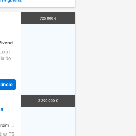
 Felgueiras
725 000 €
Vivenda
ixa |
ia de
e
lia ao
núncio
truída
etalhe
2 290 000 €
la
ida num
s
e
rdim
·
te à
dias T5