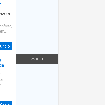
,
 e
tar com
tem
Vivenda
ta área
os e um
onforto,
espensa
nem
 direto
 a dia.
,
gem
núncio
tura
eparado
ados,
929 000 €
a
de
cial em
 estar,
ta
nário
e
eber
uartos,
ra e
ara
oferece
 o
núncio