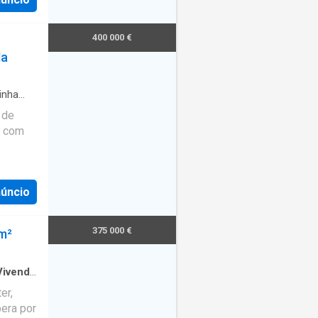
i
o
nar
nta
existe,
400 000 €
uma luz
 a
da
ufruíam
e fins-
na
inha
 driving
 de
rto e
o com
Porto
núncio
al, em
tas e
ranito,
375 000 €
 m²
om
0 m2,
a em
Vivenda
las
er,
sendo 2
pera por