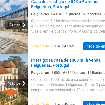
Casa de prestígio de 843 m² à venda
Felgueiras, Portugal
Felgueiras
·
843
m²
·
7
Quartos
·
5
Banheiros
·
Jardim
·
Piscina
Quinta com 5,2 ha de terreno com duas mora
12 fotos
e T2 e piscina, localizada junto à margem do 
Vizela, em Felgueiras, Porto. A Quinta da Cel
distinto complexo de eventos e turismo de
excelência. Preservando as suas característ
Infos do a
Nova oferta
por
LuxuryEstate
arquitetónicas originais, a propriedade ofer
experiência sublime, envolta no verde caracte
do Minho. A propriedade é um ativo chave na
Prestigiosa casa de 1000 m² à venda
ideal para investidores financeiros ou hotele
Felgueiras, Portugal
procuram um retorno atractivo, com enfoque
grandes eventos. Dispõe de vinha e jardins
Felgueiras
·
1 000
m²
·
30
Quartos
·
15
Banheir
Casa
preparados para eventos até 150 pessoas. A
Quinta com 1000 m2 de área coberta e 50 ha
principal T5 com piscina é perfeita para even
12 fotos
terreno, em Seixoso, Felgueiras, Porto. O pal
corporativos e alojamento de luxo. Conta co
composto por várias salas, 30 quartos, cozin
infraestruturas de apoio, incluindo estacion
várias casas de banho e escritório. Envolvid
para 80 viaturas. Oferece unidades de aloja
ambienente de várias árvores centenárias, e
independentes (T1/T2) para exclusividade tot
Infos do a
Nova oferta
por
LuxuryEstate