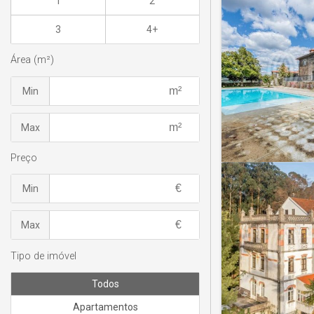
1
2
3
4+
Área (m²)
Min
Max
Preço
Min
Max
Tipo de imóvel
Todos
Apartamentos