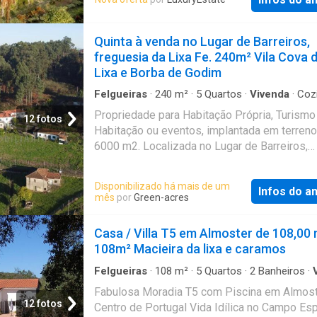
palacete, que remonta ao século passado, fo
um activo licenciado e pronto para exploraçã
totalmente reconstruído em 1904 para funcio
turística imediata. O edifício principal aprese
como estância de repouso. Além do palacete 
Quinta à venda no Lugar de Barreiros,
vários vãos envidraçados que proporcionam 
ainda, outra casa chamada Villa Elisa, que era
freguesia da Lixa Fe. 240m² Vila Cova 
natural singular. Uma p
residência dos proprietários. Os mesmos us
Lixa e Borba de Godim
da quinta para períodos de férias em família 
de semana. A propriedade mantém-se ainda 
Felgueiras
·
240
m²
·
5
Quartos
·
Vivenda
·
Coz
equipada
·
Lareira
·
Garagem
·
Sala multiuso
família. A quinta está localizada a 10 minutos
Propriedade para Habitação Própria, Turismo
12 fotos
distance do centro da Lixa, 45 minutos do Po
Habitação ou eventos, implantada em terren
Aeroporto Francisco Sá Carneiro. Categoria
6000 m2. Localizada no Lugar de Barreiros,
Energética: Isento
freguesia da Lixa - Felgueiras, a 57 Kms do 
(cerca de 50 minutos) e a 8 Km do Centro de
Disponibilizado há mais de um
Infos do a
Felgueiras. Lugar tranquilo, com paisagem rur
mês
por
Green-acres
contacto permanente com a natureza, as plan
os animais. Casa de família, solarenga e em g
Casa / Villa T5 em Almoster de 108,00
2 pisos mais 1 cave onde existe uma sala c
108m² Macieira da lixa e caramos
garrafeira, área útil habitável de cerca de 24
inscrita na matriz em 1965 e intervencionad
Felgueiras
·
108
m²
·
5
Quartos
·
2
Banheiros
·
·
Piscina
·
Lareira
1997 para obras de beneficiação e com amp
Fabulosa Moradia T5 com Piscina em Almost
áreas de lazer. Constituída por: • 5 Quartos, 
12 fotos
Centro de Portugal Vida Idílica no Campo Es