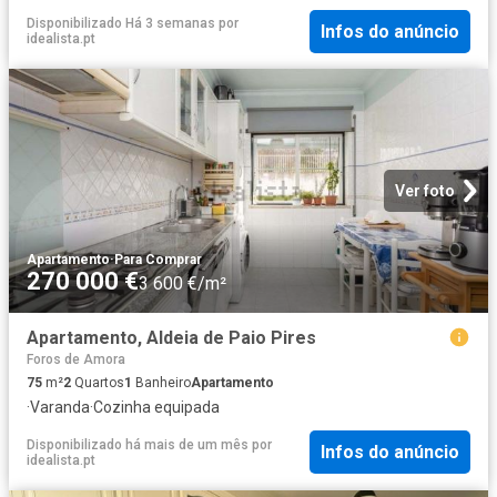
Disponibilizado Há 3 semanas
por
Infos do anúncio
idealista.pt
Ver foto
Apartamento
·
Para Comprar
270 000 €
3 600 €/m²
Apartamento, Aldeia de Paio Pires
Foros de Amora
75
m²
2
Quartos
1
Banheiro
Apartamento
·
Varanda
·
Cozinha equipada
Disponibilizado há mais de um mês
por
Infos do anúncio
idealista.pt