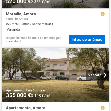
520 000 €
2 363 €/m²
Moradia, Amora
Foros de Amora
220
m²
5
Quartos
2
Banheiros
Casa
·
Varanda
Disponibilizado há mais de um mês
por
Infos do anúncio
idealista.pt
Ver foto
Apartamento
·
Para Comprar
355 000 €
3 198 €/m²
Apartamento, Amora