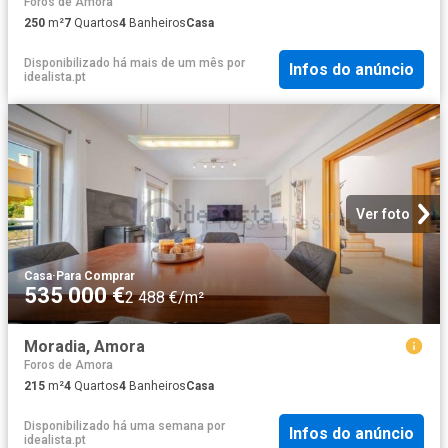
Foros de Amora
250
m²
7
Quartos
4
Banheiros
Casa
Disponibilizado há mais de um mês
por
Infos do anúncio
idealista.pt
Ver foto
Casa
·
Para Comprar
535 000 €
2 488 €/m²
Moradia, Amora
Foros de Amora
215
m²
4
Quartos
4
Banheiros
Casa
Disponibilizado há uma semana
por
Infos do anúncio
idealista.pt