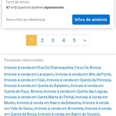
Foros de Amora
87
m²
2
Quartos
1
Banheiro
Apartamento
Infos do anúncio
Nova oferta
por
idealista.pt
1
2
3
4
5
>
Pesquisas relacionadas
Imóveis à venda em Rua Da Charnequinha, Foros De Amora
Imóveis à venda em Laranjeiro
,
Imóveis à venda em Alto da Ponte
,
Imóveis à venda em Feijó
,
Imóveis à venda em Quinta da Princesa
,
Imóveis à venda em Quinta do Batateiro
,
Imóveis à venda em
Quinta do Paço, Amora
,
Imóveis à venda em Quinta das Lagoas
,
Imóveis à venda em Santa Marta do Pinhal
,
Imóveis à venda em
Muxito
,
Imóveis à venda em Bairro da Belavista
,
Imóveis à venda
em Vale de Gatos
,
Imóveis à venda em Arrentela
,
Imóveis à venda
em Quinta da Aniza
,
Imóveis à venda em Bairro do Soutelo
,