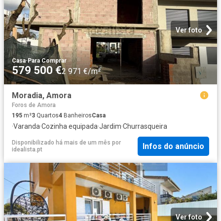
Ver foto
Casa
·
Para Comprar
579 500 €
2 971 €/m²
Moradia, Amora
Foros de Amora
195
m²
3
Quartos
4
Banheiros
Casa
·
Varanda
·
Cozinha equipada
·
Jardim
·
Churrasqueira
Disponibilizado há mais de um mês
por
Infos do anúncio
idealista.pt
Ver foto