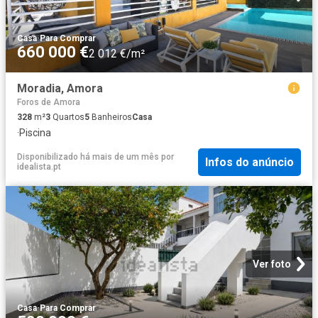
Casa
·
Para Comprar
660 000 €
2 012 €/m²
Moradia, Amora
Foros de Amora
328
m²
3
Quartos
5
Banheiros
Casa
·
Piscina
Disponibilizado há mais de um mês
por
Infos do anúncio
idealista.pt
Ver foto
Casa
·
Para Comprar