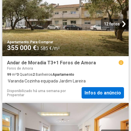
12 fotos
Apartamento
·
Para Comprar
355 000 €
3 585 €/m²
Andar de Moradia T3+1 Foros de Amora
Foros de Amora
99
m²
3
Quartos
2
Banheiros
Apartamento
·
Varanda
·
Cozinha equipada
·
Jardim
·
Lareira
Disponibilizado há uma semana
por
Infos do anúncio
Properstar