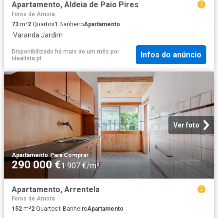
Apartamento, Aldeia de Paio Pires
Foros de Amora
73
m²
2
Quartos
1
Banheiro
Apartamento
·
Varanda
·
Jardim
Disponibilizado há mais de um mês
por
Infos do anúncio
idealista.pt
Ver foto
Apartamento
·
Para Comprar
290 000 €
1 907 €/m²
Apartamento, Arrentela
Foros de Amora
152
m²
2
Quartos
1
Banheiro
Apartamento