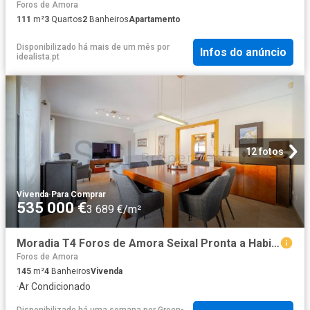
Foros de Amora
111
m²
3
Quartos
2
Banheiros
Apartamento
Disponibilizado há mais de um mês
por
Infos do anúncio
idealista.pt
12 fotos
Vivenda
·
Para Comprar
535 000 €
3 689 €/m²
Moradia T4 Foros de Amora Seixal Pronta a Habitar com Cave 145m² Amora
Foros de Amora
145
m²
4
Banheiros
Vivenda
·
Ar Condicionado
Disponibilizado há uma semana
por
Green-