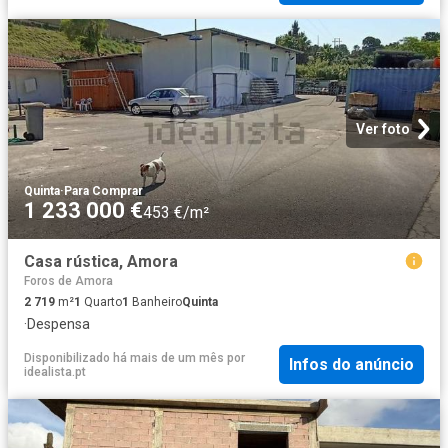
Ver foto
Quinta
·
Para Comprar
1 233 000 €
453 €/m²
Casa rústica, Amora
Foros de Amora
2 719
m²
1
Quarto
1
Banheiro
Quinta
·
Despensa
Disponibilizado há mais de um mês
por
Infos do anúncio
idealista.pt