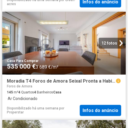
Infos do anúncio
acres
12 fotos
Casa
·
Para Comprar
535 000 €
3 689 €/m²
Moradia T4 Foros de Amora Seixal Pronta a Habitar com Cave
Foros de Amora
145
m²
4
Quartos
4
Banheiros
Casa
·
Ar Condicionado
Disponibilizado há uma semana
por
Infos do anúncio
Properstar