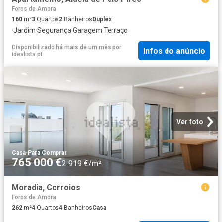
Foros de Amora
160
m²
3
Quartos
2
Banheiros
Duplex
·
Jardim
·
Segurança
·
Garagem
·
Terraço
Disponibilizado há mais de um mês
por
Infos do anúncio
idealista.pt
Ver foto
Casa
·
Para Comprar
765 000 €
2 919 €/m²
Moradia, Corroios
Foros de Amora
262
m²
4
Quartos
4
Banheiros
Casa