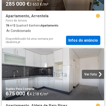
285 000 €
3 653 €/m²
Apartamento, Arrentela
Foros de Amora
78
m²
2
Quartos
1
Banheiro
Apartamento
·
Ar Condicionado
Disponibilizado há uma semana
por
Infos do anúncio
idealista.pt
Ver foto
Duplex
·
Para Comprar
675 000 €
4 218 €/m²
Apartamento, Aldeia de Paio Pires