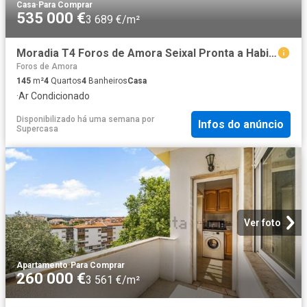
Casa
·
Para Comprar
535 000 €
3 689 €/m²
Moradia T4 Foros de Amora Seixal Pronta a Habitar com Cave
Foros de Amora
145
m²
4
Quartos
4
Banheiros
Casa
·
Ar Condicionado
Disponibilizado há uma semana
por
Infos do anúncio
Supercasa
Ver foto
Apartamento
·
Para Comprar
260 000 €
3 561 €/m²