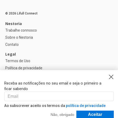
© 2026 Lifull Connect
Nestoria
Trabalhe connosco
Sobre o Nestoria
Contato
Legal
Termos de Uso
Política de privacidade
Política de Cookies
Configurações de cookies
Receba as notificações no seu email e seja o primeiro a
ficar sabendo
Ajuda
FAQ
Ao subscrever aceito os termos da
política de privacidade
Nossos Parceiros
Filtrar e Classificar
Aceitar
Não, obrigado