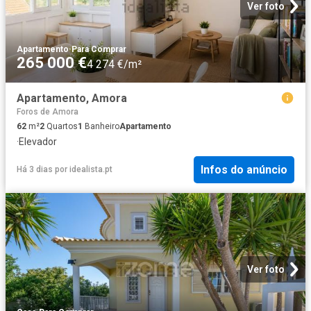
Ver foto
Apartamento
·
Para Comprar
265 000 €
4 274 €/m²
Apartamento, Amora
Foros de Amora
62
m²
2
Quartos
1
Banheiro
Apartamento
·
Elevador
Infos do anúncio
Há 3 dias
por
idealista.pt
Ver foto