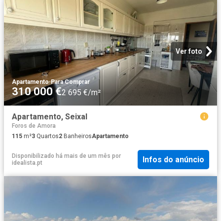
Ver foto
Apartamento
·
Para Comprar
310 000 €
2 695 €/m²
Apartamento, Seixal
Foros de Amora
115
m²
3
Quartos
2
Banheiros
Apartamento
Disponibilizado há mais de um mês
por
Infos do anúncio
idealista.pt