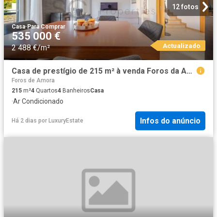
12 fotos
Casa
·
Para Comprar
535 000 €
Actualizado
2 488 €/m²
Casa de prestígio de 215 m² à venda Foros da Amora, Seixal, Setúbal
Foros de Amora
215
m²
4
Quartos
4
Banheiros
Casa
·
Ar Condicionado
Infos do anúncio
Há 2 dias
por
LuxuryEstate