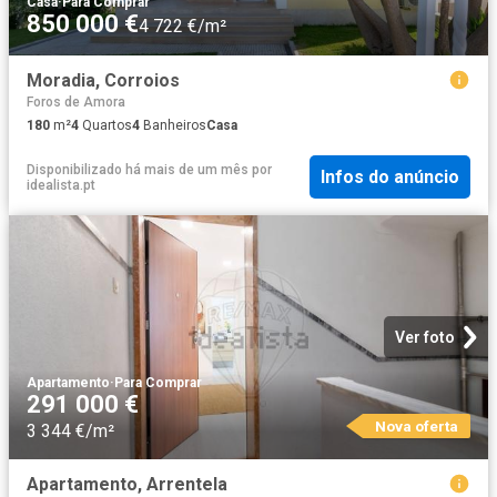
Casa
·
Para Comprar
850 000 €
4 722 €/m²
Moradia, Corroios
Foros de Amora
180
m²
4
Quartos
4
Banheiros
Casa
Disponibilizado há mais de um mês
por
Infos do anúncio
idealista.pt
Ver foto
Apartamento
·
Para Comprar
291 000 €
Nova oferta
3 344 €/m²
Apartamento, Arrentela