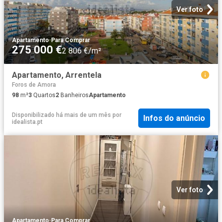
Ver foto
Apartamento
·
Para Comprar
275 000 €
2 806 €/m²
Apartamento, Arrentela
Foros de Amora
98
m²
3
Quartos
2
Banheiros
Apartamento
Disponibilizado há mais de um mês
por
Infos do anúncio
idealista.pt
Ver foto
Apartamento
·
Para Comprar