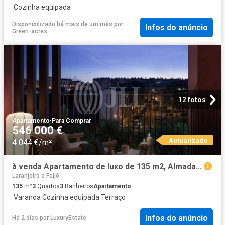
·
Cozinha equipada
Disponibilizado há mais de um mês
por
Infos do anúncio
Green-acres
12 fotos
Apartamento
·
Para Comprar
546 000 €
Actualizado
4 044 €/m²
à venda Apartamento de luxo de 135 m2, Almada, Portugal
Laranjeiro e Feijó
135
m²
3
Quartos
3
Banheiros
Apartamento
·
Varanda
·
Cozinha equipada
·
Terraço
Infos do anúncio
Há 2 dias
por
LuxuryEstate