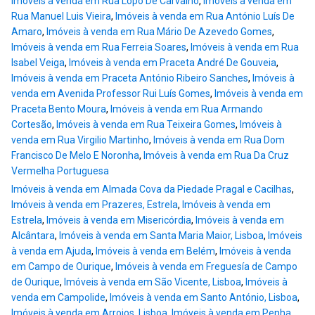
Imóveis à venda em Rua Lopo De Carvalho
,
Imóveis à venda em
Rua Manuel Luis Vieira
,
Imóveis à venda em Rua António Luís De
Amaro
,
Imóveis à venda em Rua Mário De Azevedo Gomes
,
Imóveis à venda em Rua Ferreia Soares
,
Imóveis à venda em Rua
Isabel Veiga
,
Imóveis à venda em Praceta André De Gouveia
,
Imóveis à venda em Praceta António Ribeiro Sanches
,
Imóveis à
venda em Avenida Professor Rui Luís Gomes
,
Imóveis à venda em
Praceta Bento Moura
,
Imóveis à venda em Rua Armando
Cortesão
,
Imóveis à venda em Rua Teixeira Gomes
,
Imóveis à
venda em Rua Virgilio Martinho
,
Imóveis à venda em Rua Dom
Francisco De Melo E Noronha
,
Imóveis à venda em Rua Da Cruz
Vermelha Portuguesa
Imóveis à venda em Almada Cova da Piedade Pragal e Cacilhas
,
Imóveis à venda em Prazeres, Estrela
,
Imóveis à venda em
Estrela
,
Imóveis à venda em Misericórdia
,
Imóveis à venda em
Alcântara
,
Imóveis à venda em Santa Maria Maior, Lisboa
,
Imóveis
à venda em Ajuda
,
Imóveis à venda em Belém
,
Imóveis à venda
em Campo de Ourique
,
Imóveis à venda em Freguesía de Campo
de Ourique
,
Imóveis à venda em São Vicente, Lisboa
,
Imóveis à
venda em Campolide
,
Imóveis à venda em Santo António, Lisboa
,
Imóveis à venda em Arroios, Lisboa
,
Imóveis à venda em Penha