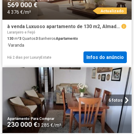
569 000 €
Actualizado
4 376 €/m²
à venda Luxuoso apartamento de 130 m2, Almada, Setúbal
Laranjeiro e Feijó
130
m²
3
Quartos
3
Banheiros
Apartamento
·
Varanda
Infos do anúncio
Há 2 dias
por
LuxuryEstate
6 fotos
Apartamento
·
Para Comprar
230 000 €
3 285 €/m²