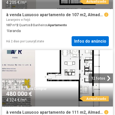
Actualizado
4 205 €/m²
à venda Luxuoso apartamento de 107 m2, Almada, Setúbal
Laranjeiro e Feijó
107
m²
2
Quartos
3
Banheiros
Apartamento
·
Varanda
Infos do anúncio
Há 2 dias
por
LuxuryEstate
12 fotos
Apartamento
·
Para Comprar
480 000 €
Actualizado
4 324 €/m²
à venda Luxuoso apartamento de 111 m2, Almada, Setúbal