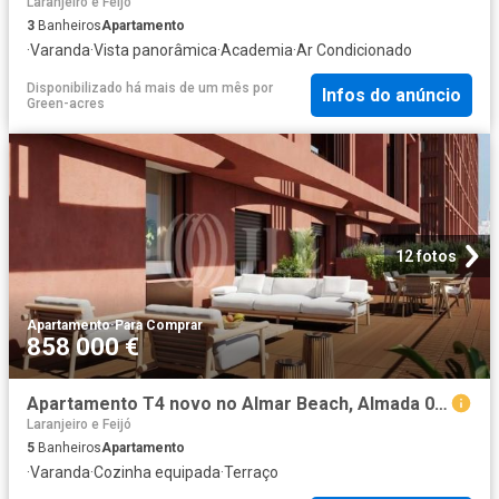
Laranjeiro e Feijó
3
Banheiros
Apartamento
·
Varanda
·
Vista panorâmica
·
Academia
·
Ar Condicionado
Disponibilizado há mais de um mês
por
Infos do anúncio
Green-acres
12 fotos
Apartamento
·
Para Comprar
858 000 €
Apartamento T4 novo no Almar Beach, Almada 0m² Laranjeiro e Feijó
Laranjeiro e Feijó
5
Banheiros
Apartamento
·
Varanda
·
Cozinha equipada
·
Terraço