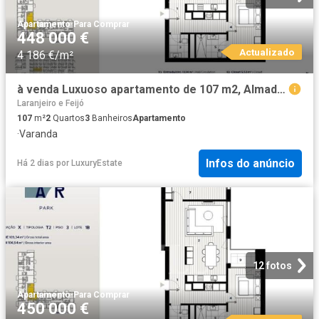
Apartamento
·
Para Comprar
448 000 €
Actualizado
4 186 €/m²
à venda Luxuoso apartamento de 107 m2, Almada, Portugal
Laranjeiro e Feijó
107
m²
2
Quartos
3
Banheiros
Apartamento
·
Varanda
Infos do anúncio
Há 2 dias
por
LuxuryEstate
12 fotos
Apartamento
·
Para Comprar
450 000 €