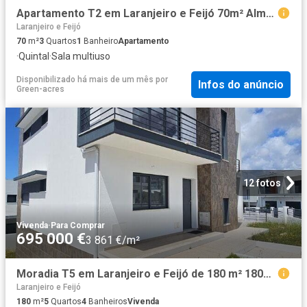
Apartamento T2 em Laranjeiro e Feijó 70m² Almada, Cova da Piedade, Pragal e Cacilhas
Laranjeiro e Feijó
70
m²
3
Quartos
1
Banheiro
Apartamento
·
Quintal
·
Sala multiuso
Disponibilizado há mais de um mês
por
Infos do anúncio
Green-acres
12 fotos
Vivenda
·
Para Comprar
695 000 €
3 861 €/m²
Moradia T5 em Laranjeiro e Feijó de 180 m² 180m² Almada, Cova da Piedade, Pragal e Cacilhas
Laranjeiro e Feijó
180
m²
5
Quartos
4
Banheiros
Vivenda