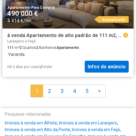
Apartamento
·
Para Comprar
490 000 €
Actualizado
4 414 €/m²
à venda Apartamento de alto padrão de 111 m2, Almada, Setúbal
Laranjeiro e Feijó
111
m²
2
Quartos
2
Banheiros
Apartamento
·
Varanda
Infos do anúncio
Há 2 dias
por
LuxuryEstate
1
2
3
4
5
>
Pesquisas relacionadas
Imóveis à venda em Alfeite
,
Imóveis à venda em Laranjeiro
,
Imóveis à venda em Alto da Ponte
,
Imóveis à venda em Feijó
,