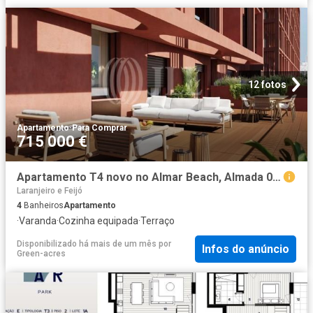
12 fotos
Apartamento
·
Para Comprar
715 000 €
Apartamento T4 novo no Almar Beach, Almada 0m² Laranjeiro e Feijó
Laranjeiro e Feijó
4
Banheiros
Apartamento
·
Varanda
·
Cozinha equipada
·
Terraço
Disponibilizado há mais de um mês
por
Infos do anúncio
Green-acres