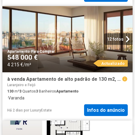
12 fotos
Apartamento
·
Para Comprar
548 000 €
Actualizado
4 215 €/m²
à venda Apartamento de alto padrão de 130 m2, Almada, Portugal
Laranjeiro e Feijó
130
m²
3
Quartos
3
Banheiros
Apartamento
·
Varanda
Infos do anúncio
Há 2 dias
por
LuxuryEstate