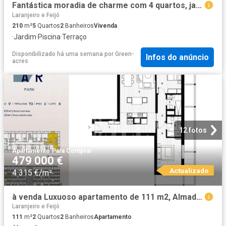
Fantástica moradia de charme com 4 quartos, jardim e piscina. 210m² Laranjeiro e Feijó
Laranjeiro e Feijó
210
m²
5
Quartos
2
Banheiros
Vivenda
·
Jardim
·
Piscina
·
Terraço
Disponibilizado há uma semana
por
Green-
Infos do anúncio
acres
12 fotos
Apartamento
·
Para Comprar
479 000 €
Actualizado
4 315 €/m²
à venda Luxuoso apartamento de 111 m2, Almada, Portugal
Laranjeiro e Feijó
111
m²
2
Quartos
2
Banheiros
Apartamento