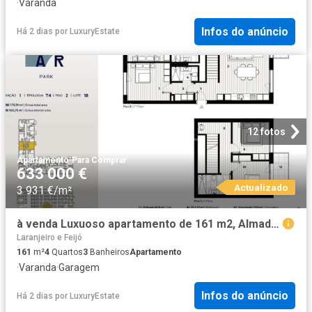
·
Varanda
Infos do anúncio
Há 2 dias
por
LuxuryEstate
12 fotos
Apartamento
·
Para Comprar
633 000 €
Actualizado
3 931 €/m²
à venda Luxuoso apartamento de 161 m2, Almada, Portugal
Laranjeiro e Feijó
161
m²
4
Quartos
3
Banheiros
Apartamento
·
Varanda
·
Garagem
Infos do anúncio
Há 2 dias
por
LuxuryEstate