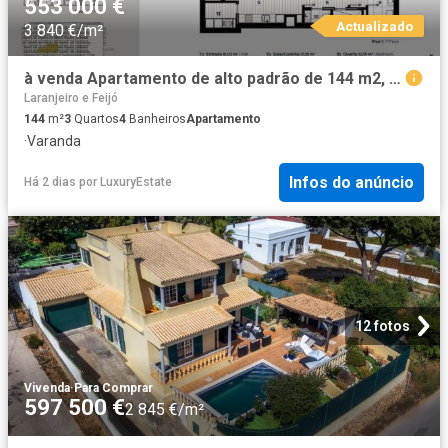
553 000 €
Actualizado
3 840 €/m²
à venda Apartamento de alto padrão de 144 m2, Almada, Portugal
Laranjeiro e Feijó
144
m²
3
Quartos
4
Banheiros
Apartamento
·
Varanda
Infos do anúncio
Há 2 dias
por
LuxuryEstate
12 fotos
Vivenda
·
Para Comprar
597 500 €
2 845 €/m²