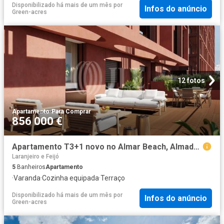
Disponibilizado há mais de um mês
por
Infos do anúncio
Green-acres
12 fotos
Apartamento
·
Para Comprar
856 000 €
Apartamento T3+1 novo no Almar Beach, Almada 0m² Laranjeiro e Feijó
Laranjeiro e Feijó
5
Banheiros
Apartamento
·
Varanda
·
Cozinha equipada
·
Terraço
Disponibilizado há mais de um mês
por
Infos do anúncio
Green-acres