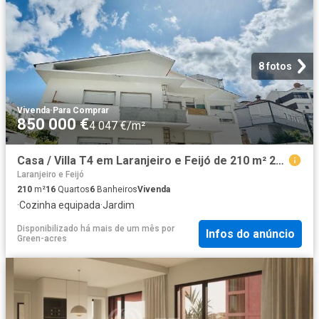
8 fotos
Vivenda
·
Para Comprar
850 000 €
4 047 €/m²
Casa / Villa T4 em Laranjeiro e Feijó de 210 m² 210m² Almada, Cova da Piedade, Pragal e Cacilhas
Laranjeiro e Feijó
210
m²
16
Quartos
6
Banheiros
Vivenda
·
Cozinha equipada
·
Jardim
Disponibilizado há mais de um mês
por
Infos do anúncio
Green-acres