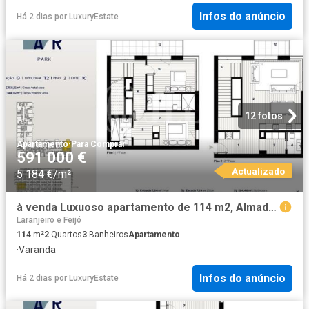
Infos do anúncio
Há 2 dias
por
LuxuryEstate
12 fotos
Apartamento
·
Para Comprar
591 000 €
Actualizado
5 184 €/m²
à venda Luxuoso apartamento de 114 m2, Almada, Setúbal
Laranjeiro e Feijó
114
m²
2
Quartos
3
Banheiros
Apartamento
·
Varanda
Infos do anúncio
Há 2 dias
por
LuxuryEstate