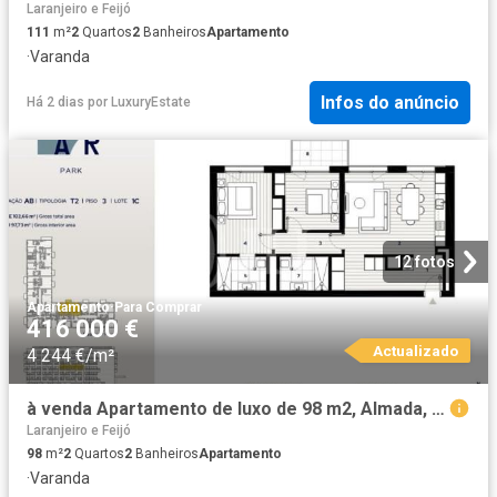
Laranjeiro e Feijó
111
m²
2
Quartos
2
Banheiros
Apartamento
·
Varanda
Infos do anúncio
Há 2 dias
por
LuxuryEstate
12 fotos
Apartamento
·
Para Comprar
416 000 €
Actualizado
4 244 €/m²
à venda Apartamento de luxo de 98 m2, Almada, Setúbal
Laranjeiro e Feijó
98
m²
2
Quartos
2
Banheiros
Apartamento
·
Varanda