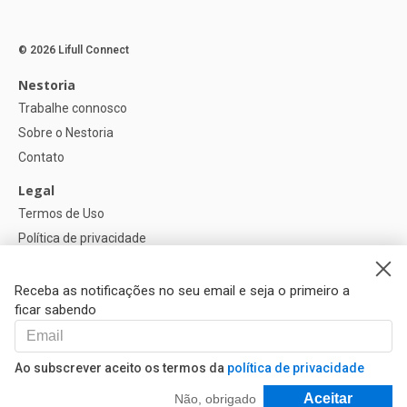
© 2026 Lifull Connect
Nestoria
Trabalhe connosco
Sobre o Nestoria
Contato
Legal
Termos de Uso
Política de privacidade
Política de Cookies
Configurações de cookies
Receba as notificações no seu email e seja o primeiro a
ficar sabendo
Ajuda
FAQ
Ao subscrever aceito os termos da
política de privacidade
Nossos Parceiros
Filtrar e Classificar
Aceitar
Não, obrigado