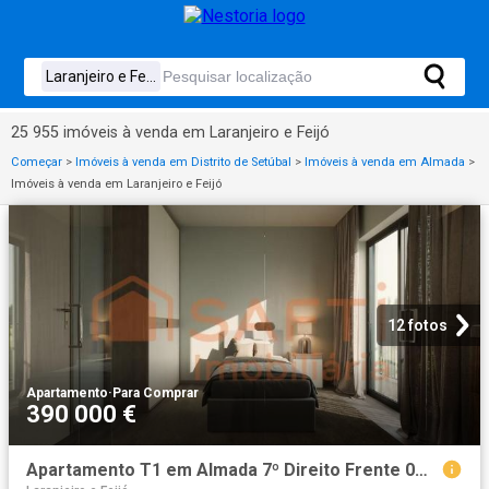
25 955 imóveis à venda em Laranjeiro e Feijó
Começar
>
Imóveis à venda em Distrito de Setúbal
>
Imóveis à venda em Almada
>
Imóveis à venda em Laranjeiro e Feijó
12 fotos
Apartamento
·
Para Comprar
390 000 €
Apartamento T1 em Almada 7º Direito Frente 0m² Laranjeiro e Feijó