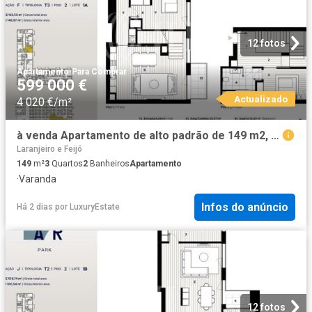
12 fotos
Apartamento
·
Para Comprar
599 000 €
Actualizado
4 020 €/m²
à venda Apartamento de alto padrão de 149 m2, Almada, Setúbal
Laranjeiro e Feijó
149
m²
3
Quartos
2
Banheiros
Apartamento
·
Varanda
Infos do anúncio
Há 2 dias
por
LuxuryEstate
12 fotos