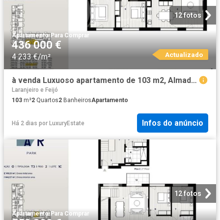
12 fotos
Apartamento
·
Para Comprar
436 000 €
Actualizado
4 233 €/m²
à venda Luxuoso apartamento de 103 m2, Almada, Setúbal
Laranjeiro e Feijó
103
m²
2
Quartos
2
Banheiros
Apartamento
Infos do anúncio
Há 2 dias
por
LuxuryEstate
12 fotos
Apartamento
·
Para Comprar