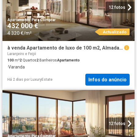
12 fotos
Apartamento
·
Para Comprar
432 000 €
Actualizado
4 320 €/m²
à venda Apartamento de luxo de 100 m2, Almada, Setúbal
Laranjeiro e Feijó
100
m²
2
Quartos
2
Banheiros
Apartamento
·
Varanda
Infos do anúncio
Há 2 dias
por
LuxuryEstate
12 fotos
Apartamento
·
Para Comprar