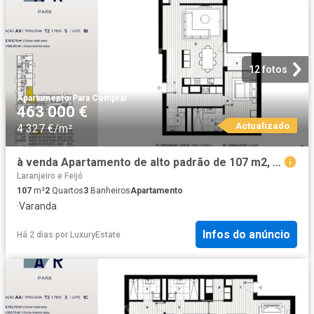
12 fotos
Apartamento
·
Para Comprar
463 000 €
Actualizado
4 327 €/m²
à venda Apartamento de alto padrão de 107 m2, Almada, Setúbal
Laranjeiro e Feijó
107
m²
2
Quartos
3
Banheiros
Apartamento
·
Varanda
Infos do anúncio
Há 2 dias
por
LuxuryEstate