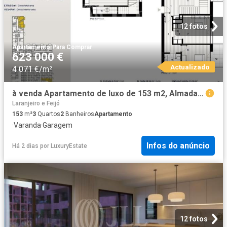
12 fotos
Apartamento
·
Para Comprar
623 000 €
Actualizado
4 071 €/m²
à venda Apartamento de luxo de 153 m2, Almada, Portugal
Laranjeiro e Feijó
153
m²
3
Quartos
2
Banheiros
Apartamento
·
Varanda
·
Garagem
Infos do anúncio
Há 2 dias
por
LuxuryEstate
12 fotos