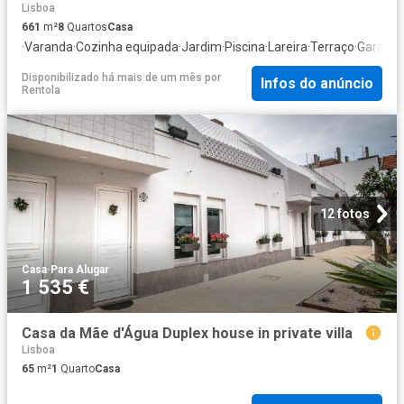
Lisboa
661
m²
8
Quartos
Casa
·
Varanda
·
Cozinha equipada
·
Jardim
·
Piscina
·
Lareira
·
Terraço
·
Garage
Disponibilizado há mais de um mês
por
Infos do anúncio
Rentola
12 fotos
Casa
·
Para Alugar
1 535 €
Casa da Mãe d'Água Duplex house in private villa
Lisboa
65
m²
1
Quarto
Casa