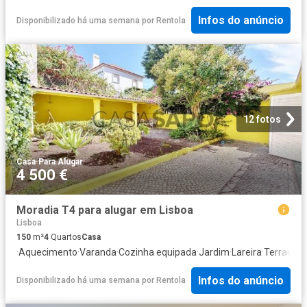
Infos do anúncio
Disponibilizado há uma semana
por
Rentola
12 fotos
Casa
·
Para Alugar
4 500 €
Moradia T4 para alugar em Lisboa
Lisboa
150
m²
4
Quartos
Casa
·
Aquecimento
·
Varanda
·
Cozinha equipada
·
Jardim
·
Lareira
·
Terraço
·
S
Infos do anúncio
Disponibilizado há uma semana
por
Rentola