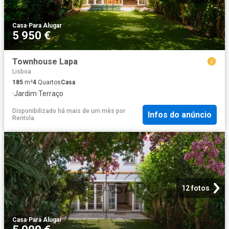
Casa
·
Para Alugar
5 950 €
Townhouse Lapa
Lisboa
185
m²
4
Quartos
Casa
·
Jardim
·
Terraço
Disponibilizado há mais de um mês
por
Infos do anúncio
Rentola
12 fotos
Casa
·
Para Alugar