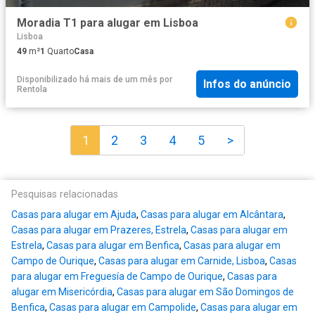
Moradia T1 para alugar em Lisboa
Lisboa
49
m²
1
Quarto
Casa
Disponibilizado há mais de um mês
por
Infos do anúncio
Rentola
1
2
3
4
5
>
Pesquisas relacionadas
Casas para alugar em Ajuda
,
Casas para alugar em Alcântara
,
Casas para alugar em Prazeres, Estrela
,
Casas para alugar em
Estrela
,
Casas para alugar em Benfica
,
Casas para alugar em
Campo de Ourique
,
Casas para alugar em Carnide, Lisboa
,
Casas
para alugar em Freguesía de Campo de Ourique
,
Casas para
alugar em Misericórdia
,
Casas para alugar em São Domingos de
Benfica
,
Casas para alugar em Campolide
,
Casas para alugar em