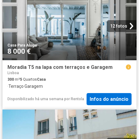
12 fotos
Casa
·
Para Alugar
8 000 €
Moradia T5 na lapa com terraços e Garagem
Lisboa
300
m²
5
Quartos
Casa
·
Terraço
·
Garagem
Infos do anúncio
Disponibilizado há uma semana
por
Rentola