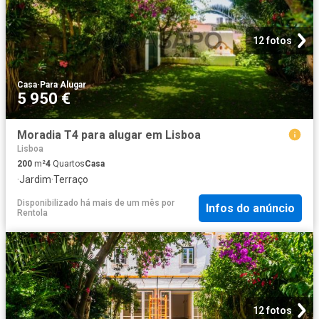
12 fotos
Casa
·
Para Alugar
5 950 €
Moradia T4 para alugar em Lisboa
Lisboa
200
m²
4
Quartos
Casa
·
Jardim
·
Terraço
Disponibilizado há mais de um mês
por
Infos do anúncio
Rentola
12 fotos