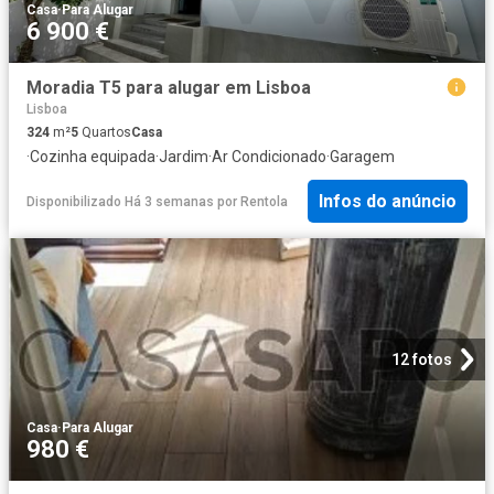
Casa
·
Para Alugar
6 900 €
Moradia T5 para alugar em Lisboa
Lisboa
324
m²
5
Quartos
Casa
·
Cozinha equipada
·
Jardim
·
Ar Condicionado
·
Garagem
Infos do anúncio
Disponibilizado Há 3 semanas
por
Rentola
12 fotos
Casa
·
Para Alugar
980 €