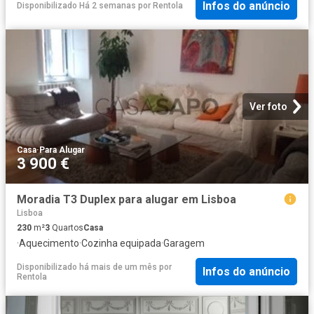
Infos do anúncio
Disponibilizado Há 2 semanas
por
Rentola
Ver foto
Casa
·
Para Alugar
3 900 €
Moradia T3 Duplex para alugar em Lisboa
Lisboa
230
m²
3
Quartos
Casa
·
Aquecimento
·
Cozinha equipada
·
Garagem
Disponibilizado há mais de um mês
por
Infos do anúncio
Rentola