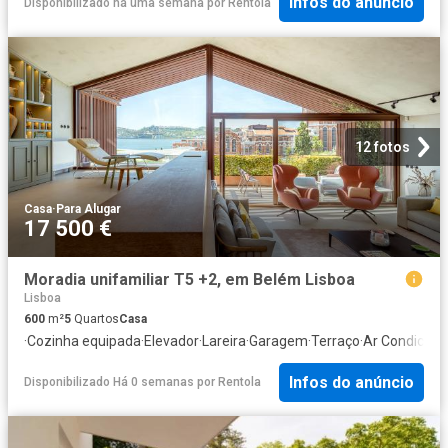
Infos do anúncio
Disponibilizado há uma semana
por
Rentola
12 fotos
Casa
·
Para Alugar
17 500 €
Moradia unifamiliar T5 +2, em Belém Lisboa
Lisboa
600
m²
5
Quartos
Casa
·
Cozinha equipada
·
Elevador
·
Lareira
·
Garagem
·
Terraço
·
Ar Condicion
Infos do anúncio
Disponibilizado Há 0 semanas
por
Rentola