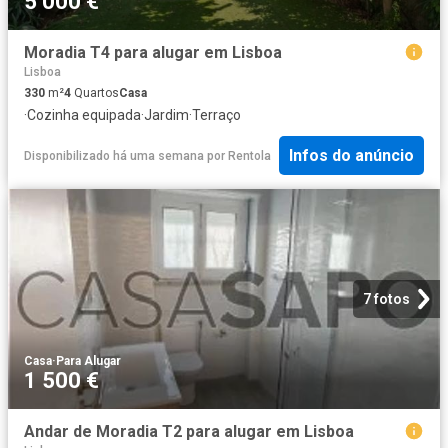
5 000 €
Moradia T4 para alugar em Lisboa
Lisboa
330
m²
4
Quartos
Casa
·
Cozinha equipada
·
Jardim
·
Terraço
Infos do anúncio
Disponibilizado há uma semana
por
Rentola
7 fotos
Casa
·
Para Alugar
1 500 €
Andar de Moradia T2 para alugar em Lisboa