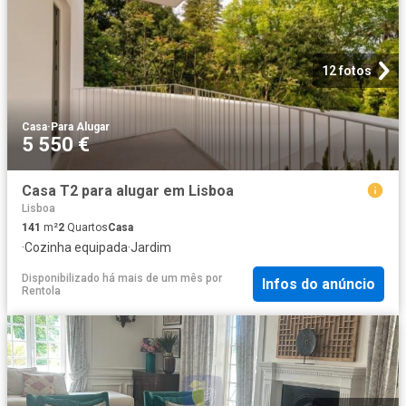
12 fotos
Casa
·
Para Alugar
5 550 €
Casa T2 para alugar em Lisboa
Lisboa
141
m²
2
Quartos
Casa
·
Cozinha equipada
·
Jardim
Disponibilizado há mais de um mês
por
Infos do anúncio
Rentola