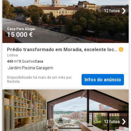
12 fotos
Casa
·
Para Alugar
15 000 €
Prédio transformado em Moradia, excelente localização junto à Basílica da Estrela
Lisboa
440
m²
3
Quartos
Casa
·
Jardim
·
Piscina
·
Garagem
Disponibilizado há mais de um mês
por
Infos do anúncio
Rentola
12 fotos