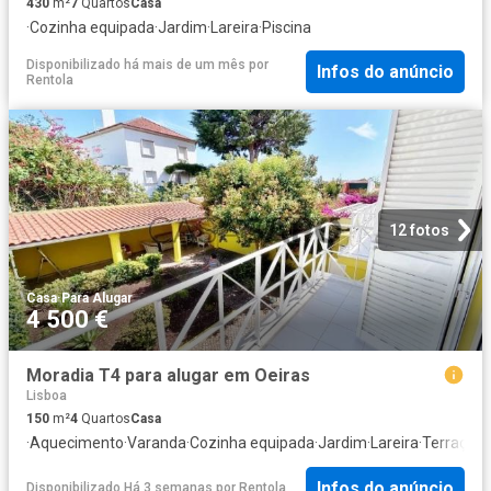
430
m²
7
Quartos
Casa
·
Cozinha equipada
·
Jardim
·
Lareira
·
Piscina
Disponibilizado há mais de um mês
por
Infos do anúncio
Rentola
12 fotos
Casa
·
Para Alugar
4 500 €
Moradia T4 para alugar em Oeiras
Lisboa
150
m²
4
Quartos
Casa
·
Aquecimento
·
Varanda
·
Cozinha equipada
·
Jardim
·
Lareira
·
Terraço
·
S
Infos do anúncio
Disponibilizado Há 3 semanas
por
Rentola