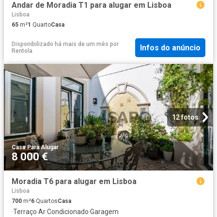
Andar de Moradia T1 para alugar em Lisboa
Lisboa
65
m²
1
Quarto
Casa
Disponibilizado há mais de um mês
por
Infos do anúncio
Rentola
12 fotos
Casa
·
Para Alugar
8 000 €
Moradia T6 para alugar em Lisboa
Lisboa
700
m²
6
Quartos
Casa
·
Terraço
·
Ar Condicionado
·
Garagem