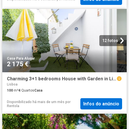
12 fotos
Casa
·
Para Alugar
2 175 €
Charming 3+1 bedrooms House with Garden in Lisbon
Lisboa
100
m²
4
Quartos
Casa
Disponibilizado há mais de um mês
por
Infos do anúncio
Rentola