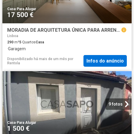
Casa
·
Para Alugar
17 500 €
MORADIA DE ARQUITETURA ÚNICA PARA ARRENDAMENTO | BELÉM | VISTA RIO
Lisboa
290
m²
5
Quartos
Casa
·
Garagem
Disponibilizado há mais de um mês
por
Infos do anúncio
Rentola
9 fotos
Casa
·
Para Alugar
1 500 €