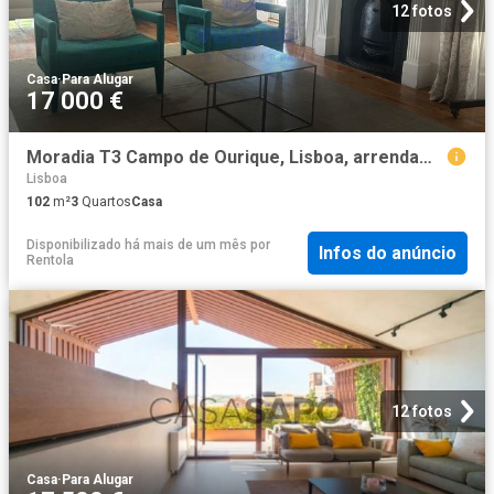
12 fotos
Casa
·
Para Alugar
17 000 €
Moradia T3 Campo de Ourique, Lisboa, arrendamento PRIME 100005
Lisboa
102
m²
3
Quartos
Casa
Disponibilizado há mais de um mês
por
Infos do anúncio
Rentola
12 fotos
Casa
·
Para Alugar