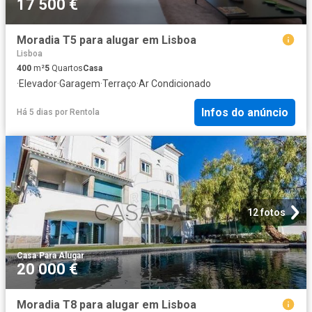
17 500 €
Moradia T5 para alugar em Lisboa
Lisboa
400
m²
5
Quartos
Casa
·
Elevador
·
Garagem
·
Terraço
·
Ar Condicionado
Infos do anúncio
Há 5 dias
por
Rentola
12 fotos
Casa
·
Para Alugar
20 000 €
Moradia T8 para alugar em Lisboa