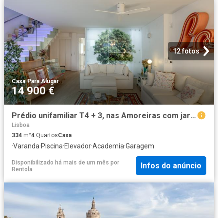
12 fotos
Casa
·
Para Alugar
14 900 €
Prédio unifamiliar T4 + 3, nas Amoreiras com jardim e piscina
Lisboa
334
m²
4
Quartos
Casa
·
Varanda
·
Piscina
·
Elevador
·
Academia
·
Garagem
Disponibilizado há mais de um mês
por
Infos do anúncio
Rentola