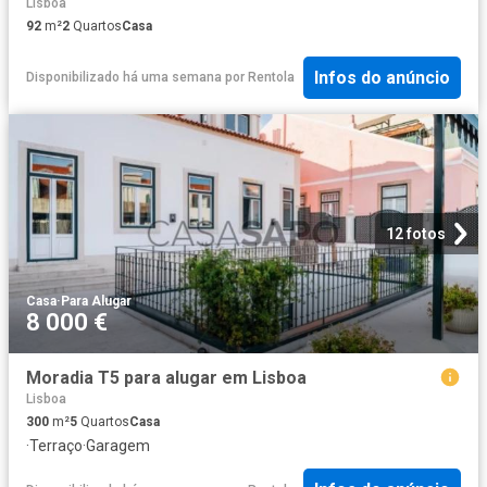
Lisboa
92
m²
2
Quartos
Casa
Infos do anúncio
Disponibilizado há uma semana
por
Rentola
12 fotos
Casa
·
Para Alugar
8 000 €
Moradia T5 para alugar em Lisboa
Lisboa
300
m²
5
Quartos
Casa
·
Terraço
·
Garagem