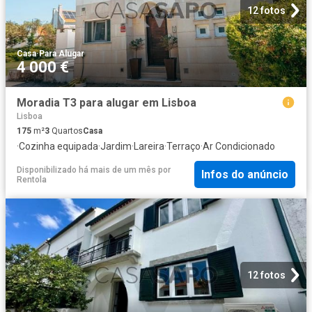
12 fotos
Casa
·
Para Alugar
4 000 €
Moradia T3 para alugar em Lisboa
Lisboa
175
m²
3
Quartos
Casa
·
Cozinha equipada
·
Jardim
·
Lareira
·
Terraço
·
Ar Condicionado
Disponibilizado há mais de um mês
por
Infos do anúncio
Rentola
12 fotos