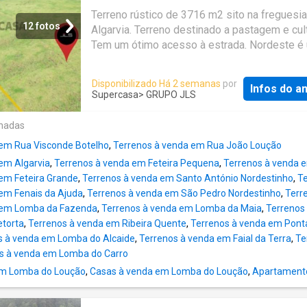
muitos pontos turísticos como o Miradouro 
Terreno rústico de 3716 m2 sito na freguesia
do Sossego, o Miradouro da Ponta da Madru
12 fotos
Algarvia. Terreno destinado a pastagem e cult
Serra da Tronqueira, o Farol do Arnel, o Parq
Tem um ótimo acesso à estrada. Nordeste é
Natural dos Caldeirões, entre outros miradou
vila portuguesa na ilha de São Miguel, Regiã
permitem avistar paisagens panorâmicas par
Autónoma dos Açores. Esta vila é a sede do
Disponibilizado Há 2 semanas
por
O Nordeste é muito conhecido pela sua vege
Infos do a
município de Nordeste com 101,51 km² de ár
Supercasa
> GRUPO JLS
pelas lindas flores como as hortênsias ou as
937 habitantes (2011), subdividido em 9 freg
azáleas que enfeitam as estradas do concelh
O município é limitado a sul pelo município d
onadas
se localiza o Pico da Vara, ponto mais alto da
Povoação e a oeste pela Ribeira Grande e t
São Miguel
 em Rua Visconde Botelho
,
Terrenos à venda em Rua João Loução
no oceano Atlântico a norte e leste. No Nord
em Algarvia
,
Terrenos à venda em Feteira Pequena
,
Terrenos à venda e
existem muitos pontos turísticos como o Mi
em Feteira Grande
,
Terrenos à venda em Santo António Nordestinho
,
T
da Ponta do Sossego, o Miradouro da Ponta 
em Fenais da Ajuda
,
Terrenos à venda em São Pedro Nordestinho
,
Terr
Madrugada, a Serra da Tronqueira, o Farol do 
 em Lomba da Fazenda
,
Terrenos à venda em Lomba da Maia
,
Terrenos
Parque Natural dos Caldeirões, entre outros
torta
,
Terrenos à venda em Ribeira Quente
,
Terrenos à venda em Pont
miradouros que permitem avistar paisagens
s à venda em Lomba do Alcaide
,
Terrenos à venda em Faial da Terra
,
Te
panorâmicas para o mar. O Nordeste é muito
s à venda em Lomba do Carro
conhecido pela sua vegetação e pelas lindas
como as hortênsias ou as azáleas que enfei
em Lomba do Loução
,
Casas à venda em Lomba do Loução
,
Apartament
estradas do concelho. Aqui se localiza o Pic
Vara, ponto mais alto da ilha de São Miguel,