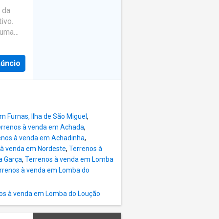
da Ponta
 da
gada, a
ivo.
ue
 uma
ros que
o
a o mar.
tação e
núncio
ea e 4
uesias.
o. Aqui
a
 ilha de
em costa
este
m Furnas, Ilha de São Miguel
,
radouro
errenos à venda em Achada
,
da
enos à venda em Achadinha
,
Arnel, o
 à venda em Nordeste
,
Terrenos à
a Garça
,
Terrenos à venda em Lomba
rrenos à venda em Lomba do
 flores
tam as
os à venda em Lomba do Loução
o da
 com