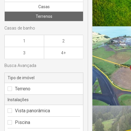
Casas
Terrenos
Casas de banho
1
2
3
4+
Busca Avançada
Tipo de imóvel
Terreno
Instalações
Vista panorâmica
Piscina