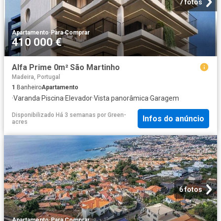
7 fotos
Apartamento
·
Para Comprar
410 000 €
Alfa Prime 0m² São Martinho
Madeira, Portugal
1
Banheiro
Apartamento
·
Varanda
·
Piscina
·
Elevador
·
Vista panorâmica
·
Garagem
Disponibilizado Há 3 semanas
por
Green-
Infos do anúncio
acres
6 fotos
Apartamento
·
Para Comprar