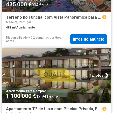
435 000 €
904 €/m²
Terreno no Funchal com Vista Panorâmica para o Mar e Baía 481m² São Gonçalo
Madeira, Portugal
481
m²
Apartamento
Disponibilizado Há 2 semanas
por
Green-
Infos do anúncio
acres
12 fotos
Apartamento
·
Para Comprar
1 100 000 €
12 941 €/m²
Apartamento T2 de Luxo com Piscina Privada, Funchal 1100.0. 85m² Santa Luzia Funchal