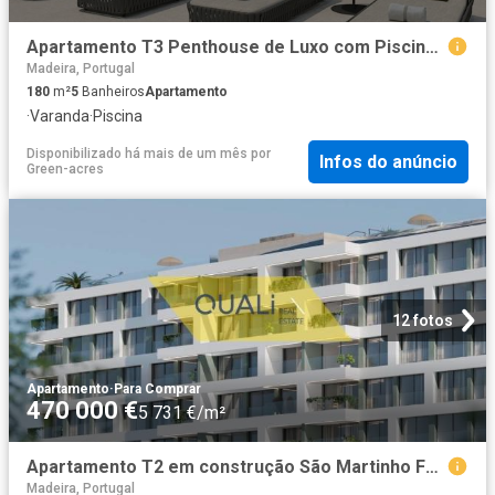
Apartamento T3 Penthouse de Luxo com Piscina Privada, Funcha. 180m² Santa Luzia Funchal
Madeira, Portugal
180
m²
5
Banheiros
Apartamento
·
Varanda
·
Piscina
Disponibilizado há mais de um mês
por
Infos do anúncio
Green-acres
12 fotos
Apartamento
·
Para Comprar
470 000 €
5 731 €/m²
Apartamento T2 em construção São Martinho Funchal 470.000. 82m² São Martinho
Madeira, Portugal