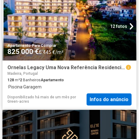
12 fotos
Apartamento
·
Para Comprar
825 000 €
6 445 €/m²
Ornelas Legacy Uma Nova Referência Residencial na Calheta 128m² Calheta
Madeira, Portugal
128
m²
2
Banheiros
Apartamento
·
Piscina
·
Garagem
Disponibilizado há mais de um mês
por
Infos do anúncio
Green-acres