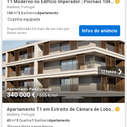
T1 Moderno no Edifício Imperador | Piornais 104m² São Martinho
Madeira, Portugal
104
m²
2
Banheiros
Apartamento
·
Cozinha equipada
Disponibilizado há mais de um mês
por
Infos do anúncio
Green-acres
12 fotos
Apartamento
·
Para Comprar
340 000 €
7 555 €/m²
Apartamento T1 em Estreito de Câmara de Lobos de 45,00 m² 45m² Estreito De Câmara De Lobos
Madeira, Portugal
45
m²
3
Quartos
1
Banheiro
Apartamento
·
Piscina
·
Vista panorâmica