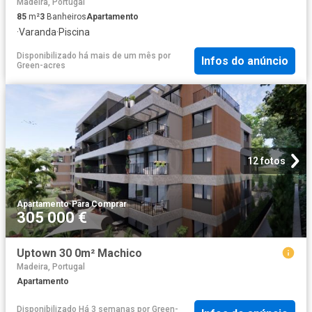
Madeira, Portugal
85
m²
3
Banheiros
Apartamento
·
Varanda
·
Piscina
Disponibilizado há mais de um mês
por
Infos do anúncio
Green-acres
12 fotos
Apartamento
·
Para Comprar
305 000 €
Uptown 30 0m² Machico
Madeira, Portugal
Apartamento
Disponibilizado Há 3 semanas
por
Green-