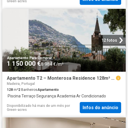
Green-acres
12 fotos
Apartamento
·
Para Comprar
1 150 000 €
8 984 €/m²
Apartamento T2 – Monterosa Residence 128m² Sé funchal
Madeira, Portugal
128
m²
2
Banheiros
Apartamento
·
Piscina
·
Terraço
·
Segurança
·
Academia
·
Ar Condicionado
Disponibilizado há mais de um mês
por
Infos do anúncio
Green-acres