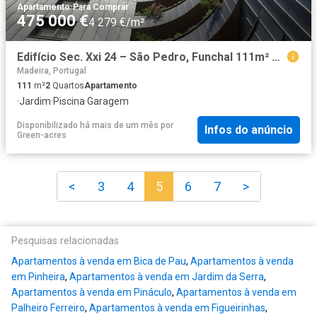
Apartamento
·
Para Comprar
475 000 €
4 279 €/m²
Edifício Sec. Xxi 24 – São Pedro, Funchal 111m² São Pedro Funchal
Madeira, Portugal
111
m²
2
Quartos
Apartamento
·
Jardim
·
Piscina
·
Garagem
Disponibilizado há mais de um mês
por
Infos do anúncio
Green-acres
<
3
4
5
6
7
>
Pesquisas relacionadas
Apartamentos à venda em Bica de Pau
,
Apartamentos à venda
em Pinheira
,
Apartamentos à venda em Jardim da Serra
,
Apartamentos à venda em Pináculo
,
Apartamentos à venda em
Palheiro Ferreiro
,
Apartamentos à venda em Figueirinhas
,