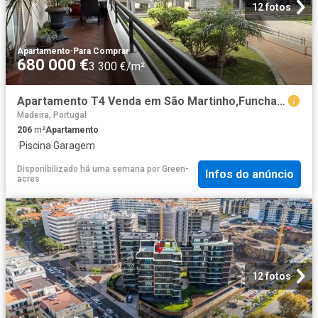
12 fotos
Apartamento
·
Para Comprar
680 000 €
3 300 €/m²
Apartamento T4 Venda em São Martinho,Funchal 206m² São Martinho
Madeira, Portugal
206
m²
Apartamento
·
Piscina
·
Garagem
Disponibilizado há uma semana
por
Green-
Infos do anúncio
acres
12 fotos