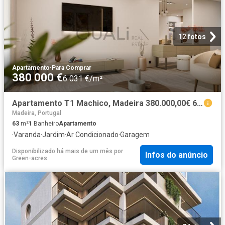
12 fotos
Apartamento
·
Para Comprar
380 000 €
6 031 €/m²
Apartamento T1 Machico, Madeira 380.000,00€ 63m² Machico
Madeira, Portugal
63
m²
1
Banheiro
Apartamento
·
Varanda
·
Jardim
·
Ar Condicionado
·
Garagem
Disponibilizado há mais de um mês
por
Infos do anúncio
Green-acres