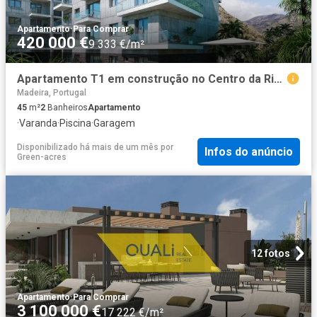
Apartamento
·
Para Comprar
420 000 €
9 333 €/m²
Apartamento T1 em construção no Centro da Ribeira Brava, Mad. 45m² Ribeira Brava
Madeira, Portugal
45
m²
2
Banheiros
Apartamento
·
Varanda
·
Piscina
·
Garagem
Disponibilizado há mais de um mês
por
Infos do anúncio
Green-acres
12 fotos
Apartamento
·
Para Comprar
3 100 000 €
17 222 €/m²