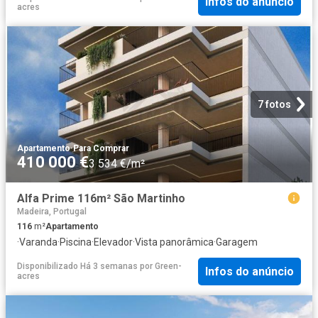
Infos do anúncio
acres
7 fotos
Apartamento
·
Para Comprar
410 000 €
3 534 €/m²
Alfa Prime 116m² São Martinho
Madeira, Portugal
116
m²
Apartamento
·
Varanda
·
Piscina
·
Elevador
·
Vista panorâmica
·
Garagem
Disponibilizado Há 3 semanas
por
Green-
Infos do anúncio
acres