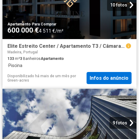
10 fotos
Apartamento
·
Para Comprar
600 000 €
4 511 €/m²
Elite Estreito Center / Apartamento T3 / Câmara de Lobos I. 133m² Estreito De Câmara De Lobos
Madeira, Portugal
133
m²
3
Banheiros
Apartamento
·
Piscina
Disponibilizado há mais de um mês
por
Infos do anúncio
Green-acres
9 fotos