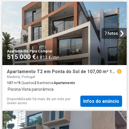
7 fotos
Apartamento
·
Para Comprar
515 000 €
4 813 €/m²
Apartamento T2 em Ponta do Sol de 107,00 m² 107m² Ponta Do Sol
Madeira, Portugal
107
m²
5
Quartos
2
Banheiros
Apartamento
·
Piscina
·
Vista panorâmica
Disponibilizado há mais de um mês
por
Infos do anúncio
Green-acres