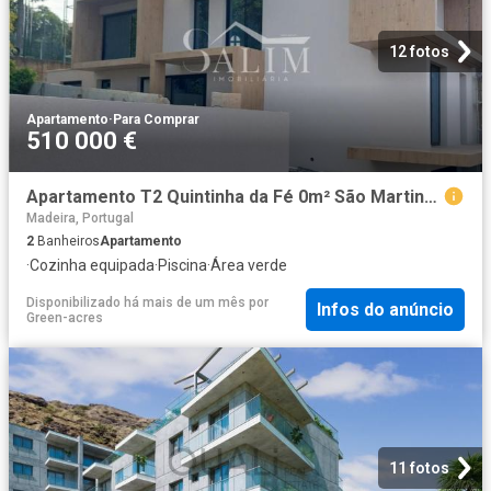
12 fotos
Apartamento
·
Para Comprar
510 000 €
Apartamento T2 Quintinha da Fé 0m² São Martinho
Madeira, Portugal
2
Banheiros
Apartamento
·
Cozinha equipada
·
Piscina
·
Área verde
Disponibilizado há mais de um mês
por
Infos do anúncio
Green-acres
11 fotos