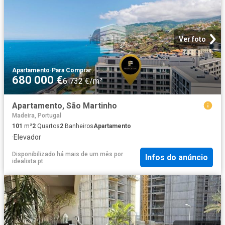
Ver foto
Apartamento
·
Para Comprar
680 000 €
6 732 €/m²
Apartamento, São Martinho
Madeira, Portugal
101
m²
2
Quartos
2
Banheiros
Apartamento
·
Elevador
Disponibilizado há mais de um mês
por
Infos do anúncio
idealista.pt