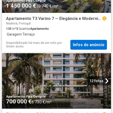
Apartamento
·
Para Comprar
1 450 000 €
10 740 €/m²
Apartamento T3 Varino 7 — Elegância e Modernidade na Estra. 135m² São Martinho
Madeira, Portugal
135
m²
3
Quartos
Apartamento
·
Garagem
·
Terraço
Disponibilizado há mais de um mês
por
Infos do anúncio
Green-acres
12 fotos
Apartamento
·
Para Comprar
700 000 €
6 730 €/m²