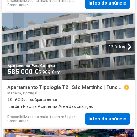
Disponibilizado há mais de um mês
por
Infos do anúncio
Green-acres
12 fotos
Apartamento
·
Para Comprar
585 000 €
5 969 €/m²
Apartamento Tipologia T2 | São Martinho | Funchal | Madeira. 98m² São Martinho
Madeira, Portugal
98
m²
2
Quartos
Apartamento
·
Jardim
·
Piscina
·
Academia
·
Área das crianças
Disponibilizado há mais de um mês
por
Infos do anúncio
Green-acres