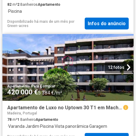
82
m²
2
Banheiros
Apartamento
·
Piscina
Disponibilizado há mais de um mês
por
Infos do anúncio
Green-acres
12 fotos
Apartamento
·
Para Comprar
420 000 €
5 384 €/m²
Apartamento de Luxo no Uptown 30 T1 em Machico 78m² Machico
Madeira, Portugal
78
m²
1
Banheiro
Apartamento
·
Varanda
·
Jardim
·
Piscina
·
Vista panorâmica
·
Garagem