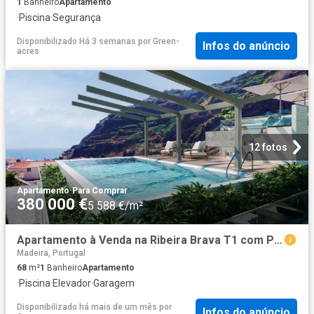
1
Banheiro
Apartamento
·
Piscina
·
Segurança
Disponibilizado Há 3 semanas
por
Green-
Infos do anúncio
acres
12 fotos
Apartamento
·
Para Comprar
380 000 €
5 588 €/m²
Apartamento à Venda na Ribeira Brava T1 com Piscina 68m² Ribeira Brava
Madeira, Portugal
68
m²
1
Banheiro
Apartamento
·
Piscina
·
Elevador
·
Garagem
Disponibilizado há mais de um mês
por
Infos do anúncio