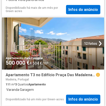
Disponibilizado há mais de um mês
por
Infos do anúncio
Green-acres
12 fotos
Apartamento
·
Para Comprar
500 000 €
4 504 €/m²
Apartamento T3 no Edifício Praça Das Madalenas! 111m² Santo António Funchal
Madeira, Portugal
111
m²
3
Quartos
Apartamento
·
Varanda
·
Garagem
Infos do anúncio
Disponibilizado há um mês
por
Green-acres