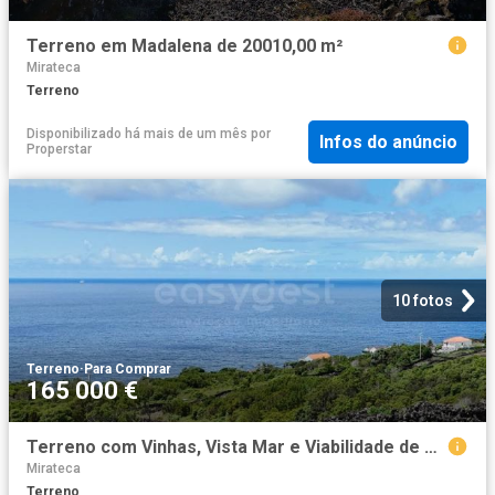
Terreno em Madalena de 20010,00 m²
Mirateca
Terreno
Disponibilizado há mais de um mês
por
Infos do anúncio
Properstar
10 fotos
Terreno
·
Para Comprar
165 000 €
Terreno com Vinhas, Vista Mar e Viabilidade de Construção, Lajinha São Mateus, Ilha do Pico
Mirateca
Terreno