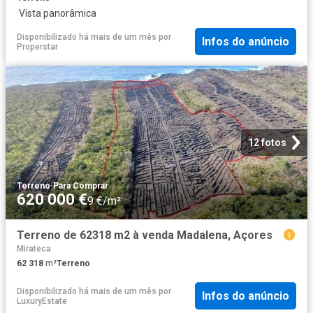
·
Vista panorâmica
Disponibilizado há mais de um mês
por
Infos do anúncio
Properstar
12 fotos
Terreno
·
Para Comprar
620 000 €
9 €/m²
Terreno de 62318 m2 à venda Madalena, Açores
Mirateca
62 318
m²
Terreno
Disponibilizado há mais de um mês
por
Infos do anúncio
LuxuryEstate