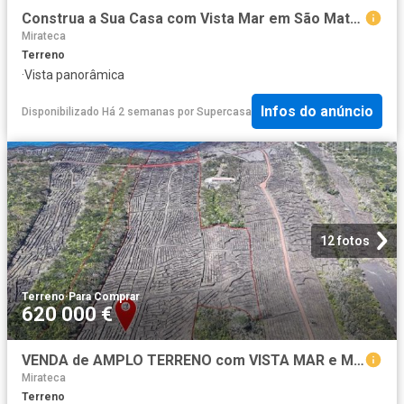
Construa a Sua Casa com Vista Mar em São Mateus Ilha do Pico
Mirateca
Terreno
·
Vista panorâmica
Infos do anúncio
Disponibilizado Há 2 semanas
por
Supercasa
12 fotos
Terreno
·
Para Comprar
620 000 €
VENDA de AMPLO TERRENO com VISTA MAR e Montanha da Ilha do Pico Candelária, Madalena, Ilha do Pico, Açores
Mirateca
Terreno