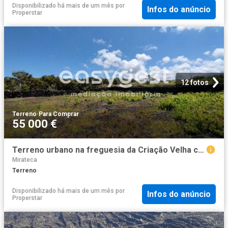
Disponibilizado há mais de um mês
por
Infos do anúncio
Properstar
12 fotos
Terreno
·
Para Comprar
55 000 €
Terreno urbano na freguesia da Criação Velha com 1.800m2
Mirateca
Terreno
Disponibilizado há mais de um mês
por
Infos do anúncio
Properstar