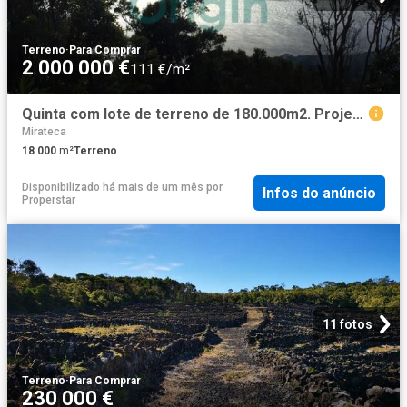
Terreno
·
Para Comprar
2 000 000 €
111 €/m²
Quinta com lote de terreno de 180.000m2. Projecto para Hotel, Moradias, Apartamentos e Mini quintas
Mirateca
18 000
m²
Terreno
Disponibilizado há mais de um mês
por
Infos do anúncio
Properstar
11 fotos
Terreno
·
Para Comprar
230 000 €