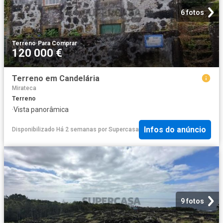
6 fotos
Terreno
·
Para Comprar
120 000 €
Terreno em Candelária
Mirateca
Terreno
·
Vista panorâmica
Infos do anúncio
Disponibilizado Há 2 semanas
por
Supercasa
9 fotos