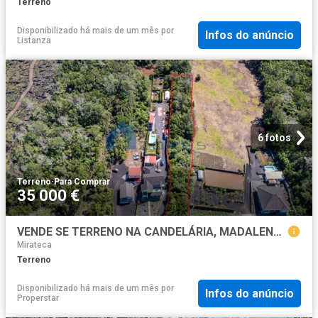
Terreno
Disponibilizado há mais de um mês
por
Infos do anúncio
Listanza
6 fotos
Terreno
·
Para Comprar
35 000 €
VENDE SE TERRENO NA CANDELÁRIA, MADALENA DO PICO
Mirateca
Terreno
Disponibilizado há mais de um mês
por
Infos do anúncio
Properstar