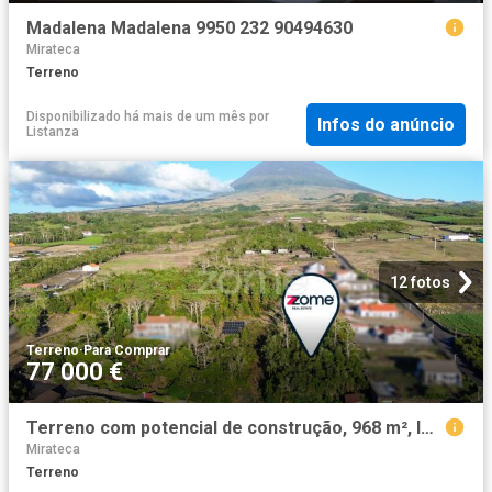
Madalena Madalena 9950 232 90494630
Mirateca
Terreno
Disponibilizado há mais de um mês
por
Infos do anúncio
Listanza
12 fotos
Terreno
·
Para Comprar
77 000 €
Terreno com potencial de construção, 968 m², localizado em Criação Velha
Mirateca
Terreno