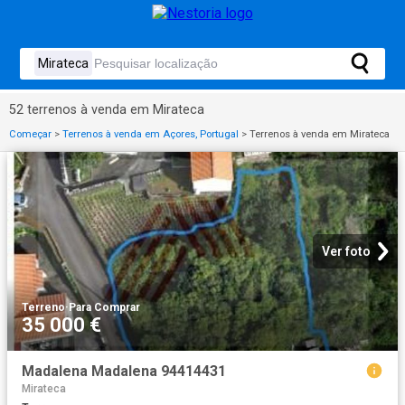
52 terrenos à venda em Mirateca
Começar
>
Terrenos à venda em Açores, Portugal
>
Terrenos à venda em Mirateca
Ver foto
Terreno
·
Para Comprar
35 000 €
Madalena Madalena 94414431
Mirateca