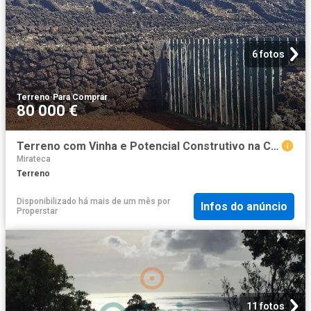
6 fotos
Terreno
·
Para Comprar
80 000 €
Terreno com Vinha e Potencial Construtivo na Candelária
Mirateca
Terreno
Disponibilizado há mais de um mês
por
Infos do anúncio
Properstar
11 fotos