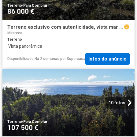
Terreno
·
Para Comprar
86 000 €
Terreno exclusivo com autenticidade, vista mar e montanha ilha do Pico
Mirateca
Terreno
·
Vista panorâmica
Infos do anúncio
Disponibilizado Há 2 semanas
por
Supercasa
10 fotos
Terreno
·
Para Comprar
107 500 €