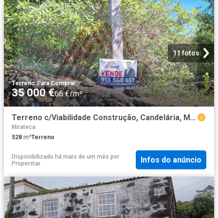
11 fotos
Terreno
·
Para Comprar
35 000 €
66 €/m²
Terreno c/Viabilidade Construção, Candelária, Madalena Pico
Mirateca
528
m²
Terreno
Disponibilizado há mais de um mês
por
Infos do anúncio
Properstar