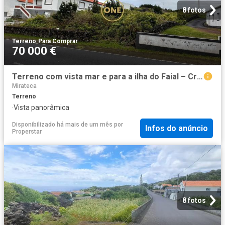
8 fotos
Terreno
·
Para Comprar
70 000 €
Terreno com vista mar e para a ilha do Faial – Criação Velha, Madalena do Pico
Mirateca
Terreno
·
Vista panorâmica
Disponibilizado há mais de um mês
por
Infos do anúncio
Properstar
8 fotos