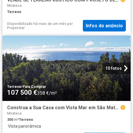
Mirateca
Terreno
Disponibilizado há mais de um mês
por
Infos do anúncio
Properstar
10 fotos
Terreno
·
Para Comprar
107 500 €
358 €/m²
Construa a Sua Casa com Vista Mar em São Mateus Ilha do Pico
Mirateca
300
m²
Terreno
·
Vista panorâmica