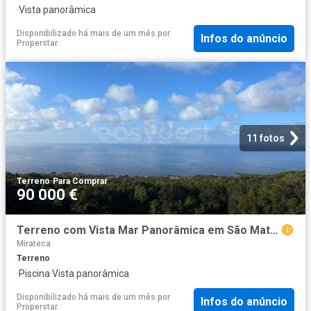
·
Vista panorâmica
Disponibilizado há mais de um mês
por
Infos do anúncio
Properstar
11 fotos
Terreno
·
Para Comprar
90 000 €
Terreno com Vista Mar Panorâmica em São Mateus
Mirateca
Terreno
·
Piscina
·
Vista panorâmica
Disponibilizado há mais de um mês
por
Infos do anúncio
Properstar