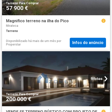
Terreno
·
Para Comprar
57 900 €
Magnifico terreno na ilha do Pico
Mirateca
Terreno
Disponibilizado há mais de um mês
por
Infos do anúncio
Properstar
9 fotos
Terreno
·
Para Comprar
200 000 €
VENDE SE TERRENO RÚSTICO COM PROJETO DE CONSTRUÇÃO NA CRIAÇÃO VELHA, MADALENA DO PICO