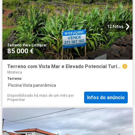
12 fotos
Terreno
·
Para Comprar
85 000 €
Terreno com Vista Mar e Elevado Potencial Turístico
Mirateca
Terreno
·
Piscina
·
Vista panorâmica
Disponibilizado há mais de um mês
por
Infos do anúncio
Properstar