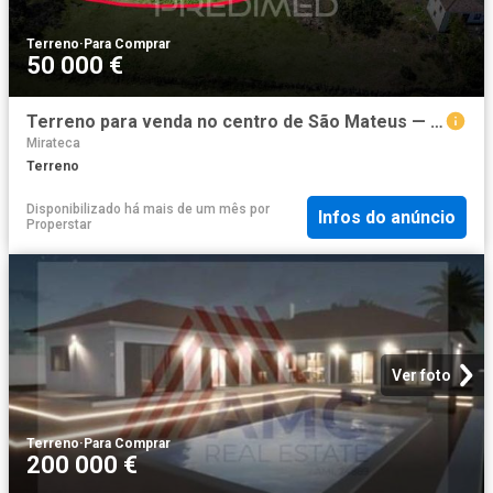
Terreno
·
Para Comprar
50 000 €
Terreno para venda no centro de São Mateus — Ilha do Pico
Mirateca
Terreno
Disponibilizado há mais de um mês
por
Infos do anúncio
Properstar
Ver foto
Terreno
·
Para Comprar
200 000 €