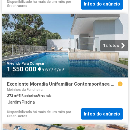
Disponibilizado há mais de um mês
por
Infos do anúncio
Green-acres
12 fotos
Vivenda
·
Para Comprar
1 550 000 €
5 677 €/m²
Excelente Moradia Unifamiliar Contemporânea T5 a estrear com. 273m² Porto salvo e barcarena
Moinhos da Funcheira
273
m²
5
Banheiros
Vivenda
·
Jardim
·
Piscina
Disponibilizado há mais de um mês
por
Infos do anúncio
Green-acres