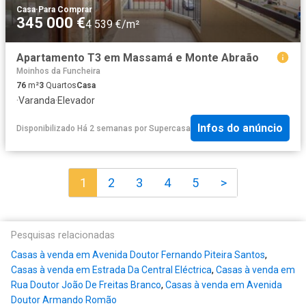
Casa
·
Para Comprar
345 000 €
4 539 €/m²
Apartamento T3 em Massamá e Monte Abraão
Moinhos da Funcheira
76
m²
3
Quartos
Casa
·
Varanda
·
Elevador
Infos do anúncio
Disponibilizado Há 2 semanas
por
Supercasa
1
2
3
4
5
>
Pesquisas relacionadas
Casas à venda em Avenida Doutor Fernando Piteira Santos
,
Casas à venda em Estrada Da Central Eléctrica
,
Casas à venda em
Rua Doutor João De Freitas Branco
,
Casas à venda em Avenida
Doutor Armando Romão