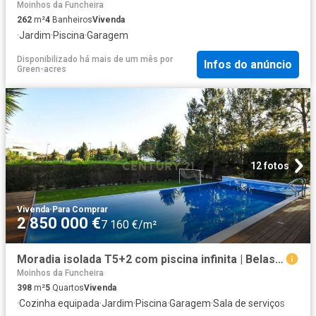
Moinhos da Funcheira
262
m²
4
Banheiros
Vivenda
·
Jardim
·
Piscina
·
Garagem
Disponibilizado há mais de um mês
por
Infos do anúncio
Green-acres
12 fotos
Vivenda
·
Para Comprar
2 850 000 €
7 160 €/m²
Moradia isolada T5+2 com piscina infinita | Belas Clube de C. 398m² Queluz e belas
Moinhos da Funcheira
398
m²
5
Quartos
Vivenda
·
Cozinha equipada
·
Jardim
·
Piscina
·
Garagem
·
Sala de serviços