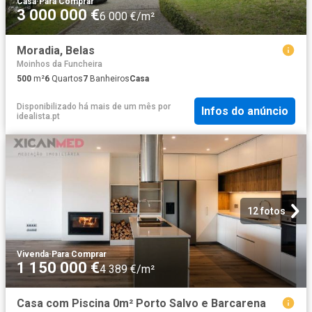
Casa
·
Para Comprar
3 000 000 €
6 000 €/m²
Moradia, Belas
Moinhos da Funcheira
500
m²
6
Quartos
7
Banheiros
Casa
Disponibilizado há mais de um mês
por
Infos do anúncio
idealista.pt
12 fotos
Vivenda
·
Para Comprar
1 150 000 €
4 389 €/m²
Casa com Piscina 0m² Porto Salvo e Barcarena