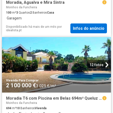
Moradia, Agualva e Mira Sintra
Moinhos da Funcheira
100
m²
3
Quartos
2
Banheiros
Casa
·
Garagem
Disponibilizado há mais de um mês
por
Infos do anúncio
idealista.pt
12 fotos
Vivenda
·
Para Comprar
2 100 000 €
3 025 €/m²
Moradia T6 com Piscina em Belas 694m² Queluz e Belas
Moinhos da Funcheira
694
m²
10
Banheiros
Vivenda