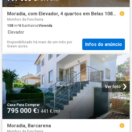
Moradia, com Elevador, 4 quartos em Belas 108m² Queluz e Belas
Moinhos da Funcheira
108
m²
4
Banheiros
Vivenda
·
Elevador
Disponibilizado há mais de um mês
por
Infos do anúncio
Green-acres
Ver foto
Casa
·
Para Comprar
795 000 €
3 441 €/m²
Moradia, Barcarena
Moinhos da Funcheira