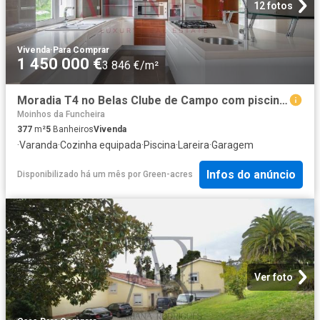
12 fotos
Vivenda
·
Para Comprar
1 450 000 €
3 846 €/m²
Moradia T4 no Belas Clube de Campo com piscina, Sintra 377m² Queluz e belas
Moinhos da Funcheira
377
m²
5
Banheiros
Vivenda
·
Varanda
·
Cozinha equipada
·
Piscina
·
Lareira
·
Garagem
Infos do anúncio
Disponibilizado há um mês
por
Green-acres
Ver foto