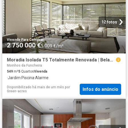
12 fotos
Vivenda
·
Para Comprar
2 750 000 €
5 009 €/m²
Moradia Isolada T5 Totalmente Renovada | Belas Clube de Camp. 549m² Queluz e belas
Moinhos da Funcheira
549
m²
5
Quartos
Vivenda
·
Jardim
·
Piscina
·
Alarme
Disponibilizado há mais de um mês
por
Infos do anúncio
Green-acres