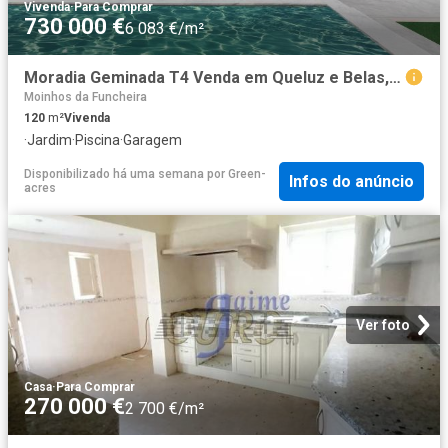
Vivenda
·
Para Comprar
730 000 €
6 083 €/m²
Moradia Geminada T4 Venda em Queluz e Belas,Sintra 120m² Queluz e Belas
Moinhos da Funcheira
120
m²
Vivenda
·
Jardim
·
Piscina
·
Garagem
Disponibilizado há uma semana
por
Green-
Infos do anúncio
acres
Ver foto
Casa
·
Para Comprar
270 000 €
2 700 €/m²