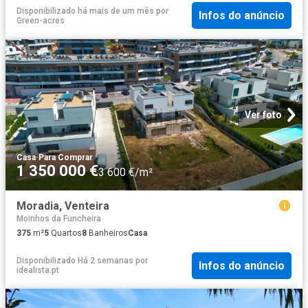
Disponibilizado há mais de um mês
por
Infos do anúncio
Green-acres
Ver foto
Casa
·
Para Comprar
1 350 000 €
3 600 €/m²
Moradia, Venteira
Moinhos da Funcheira
375
m²
5
Quartos
8
Banheiros
Casa
Disponibilizado Há 2 semanas
por
Infos do anúncio
idealista.pt