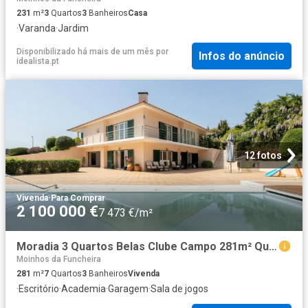
231
m²
3
Quartos
3
Banheiros
Casa
·
Varanda
·
Jardim
Disponibilizado há mais de um mês
por
Infos do anúncio
idealista.pt
12 fotos
Vivenda
·
Para Comprar
2 100 000 €
7 473 €/m²
Moradia 3 Quartos Belas Clube Campo 281m² Queluz e Belas
Moinhos da Funcheira
281
m²
7
Quartos
3
Banheiros
Vivenda
·
Escritório
·
Academia
·
Garagem
·
Sala de jogos