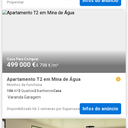
Infos do anúncio
Properstar
Casa
·
Para Comprar
499 000 €
4 798 €/m²
Apartamento T2 em Mina de Água
Moinhos da Funcheira
104
m²
2
Quartos
2
Banheiros
Casa
·
Varanda
·
Garagem
Infos do anúncio
Disponibilizado Há 2 semanas
por
Supercasa