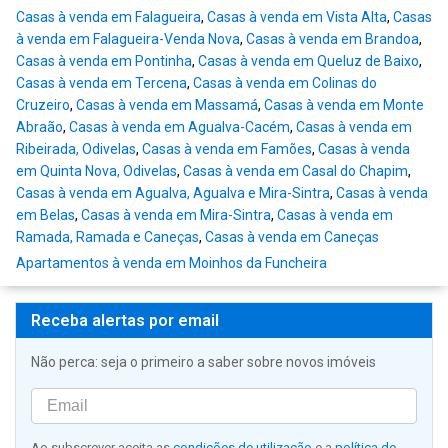
Casas à venda em Falagueira
,
Casas à venda em Vista Alta
,
Casas
à venda em Falagueira-Venda Nova
,
Casas à venda em Brandoa
,
Casas à venda em Pontinha
,
Casas à venda em Queluz de Baixo
,
Casas à venda em Tercena
,
Casas à venda em Colinas do
Cruzeiro
,
Casas à venda em Massamá
,
Casas à venda em Monte
Abraão
,
Casas à venda em Agualva-Cacém
,
Casas à venda em
Ribeirada, Odivelas
,
Casas à venda em Famões
,
Casas à venda
em Quinta Nova, Odivelas
,
Casas à venda em Casal do Chapim
,
Casas à venda em Agualva, Agualva e Mira-Sintra
,
Casas à venda
em Belas
,
Casas à venda em Mira-Sintra
,
Casas à venda em
Ramada, Ramada e Caneças
,
Casas à venda em Caneças
Apartamentos à venda em Moinhos da Funcheira
Receba alertas por email
Não perca: seja o primeiro a saber sobre novos imóveis
Ao subscrever aceita as
condições de utilização
e a
política de