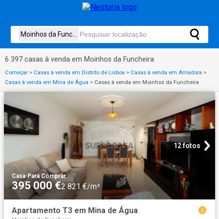
6 397 casas à venda em Moinhos da Funcheira
Começar
>
Casas à venda em Distrito de Lisboa
>
Casas à venda em Amadora
>
Casas à venda em Mina de Água
>
Casas à venda em Moinhos da Funcheira
12 fotos
Casa
·
Para Comprar
395 000 €
2 821 €/m²
Apartamento T3 em Mina de Água