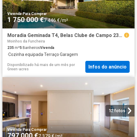
Vivenda
·
Para Comprar
1 750 000 €
7 446 €/m²
Moradia Geminada T4, Belas Clube de Campo 235m² Queluz e Belas
Moinhos da Funcheira
235
m²
5
Banheiros
Vivenda
·
Cozinha equipada
·
Terraço
·
Garagem
Disponibilizado há mais de um mês
por
Infos do anúncio
Green-acres
12 fotos
Vivenda
·
Para Comprar
797 000 €
7 379 €/m²