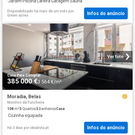
·
Jardim
·
Piscina
·
Lareira
·
Garagem
·
Sauna
Disponibilizado há mais de um mês
por
Infos do anúncio
Green-acres
Ver foto
Casa
·
Para Comprar
385 000 €
3 564 €/m²
Moradia, Belas
Moinhos da Funcheira
108
m²
3
Quartos
3
Banheiros
Casa
·
Cozinha equipada
Infos do anúncio
Há 3 dias
por
idealista.pt