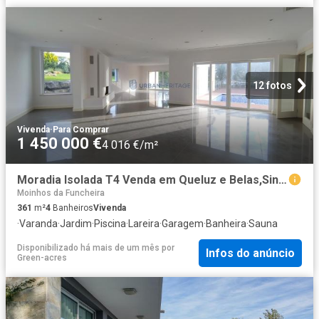
12 fotos
Vivenda
·
Para Comprar
1 450 000 €
4 016 €/m²
Moradia Isolada T4 Venda em Queluz e Belas,Sintra 361m² Queluz e Belas
Moinhos da Funcheira
361
m²
4
Banheiros
Vivenda
·
Varanda
·
Jardim
·
Piscina
·
Lareira
·
Garagem
·
Banheira
·
Sauna
Disponibilizado há mais de um mês
por
Infos do anúncio
Green-acres