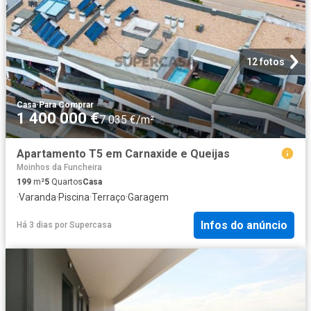
12 fotos
Casa
·
Para Comprar
1 400 000 €
7 035 €/m²
Apartamento T5 em Carnaxide e Queijas
Moinhos da Funcheira
199
m²
5
Quartos
Casa
·
Varanda
·
Piscina
·
Terraço
·
Garagem
Infos do anúncio
Há 3 dias
por
Supercasa