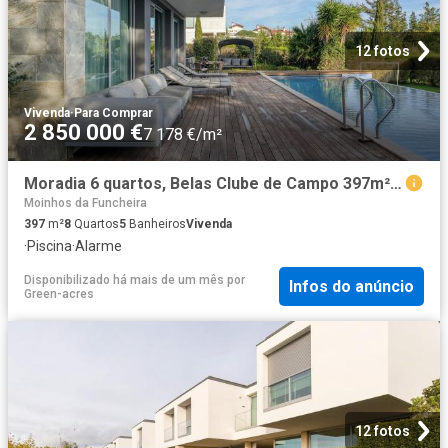
12 fotos
Vivenda
·
Para Comprar
2 850 000 €
7 178 €/m²
Moradia 6 quartos, Belas Clube de Campo 397m² Queluz e Belas
Moinhos da Funcheira
397
m²
8
Quartos
5
Banheiros
Vivenda
·
Piscina
·
Alarme
Disponibilizado há mais de um mês
por
Infos do anúncio
Green-acres
12 fotos