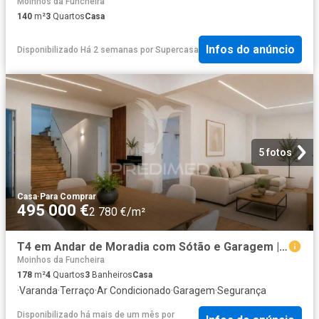
Moinhos da Funcheira
140
m²
3
Quartos
Casa
Infos do anúncio
Disponibilizado Há 2 semanas
por
Supercasa
5 fotos
Casa
·
Para Comprar
495 000 €
2 780 €/m²
T4 em Andar de Moradia com Sótão e Garagem | Mina de Água – Amadora
Moinhos da Funcheira
178
m²
4
Quartos
3
Banheiros
Casa
·
Varanda
·
Terraço
·
Ar Condicionado
·
Garagem
·
Segurança
Disponibilizado há mais de um mês
por