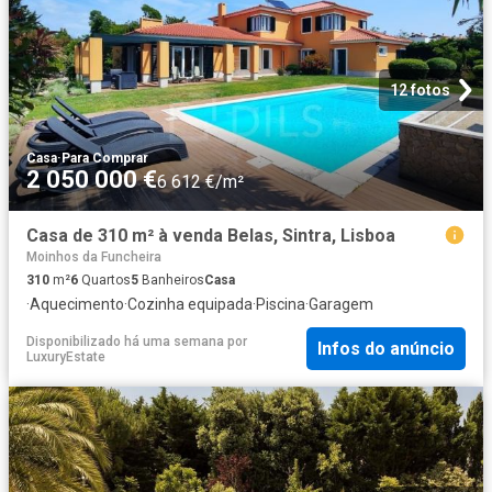
12 fotos
Casa
·
Para Comprar
2 050 000 €
6 612 €/m²
Casa de 310 m² à venda Belas, Sintra, Lisboa
Moinhos da Funcheira
310
m²
6
Quartos
5
Banheiros
Casa
·
Aquecimento
·
Cozinha equipada
·
Piscina
·
Garagem
Disponibilizado há uma semana
por
Infos do anúncio
LuxuryEstate