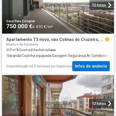
12 fotos
Casa
·
Para Comprar
750 000 €
6 410 €/m²
Apartamento T3 novo, nas Colinas do Cruzeiro, Odivelas
Moinhos da Funcheira
117
m²
3
Quartos
2
Banheiros
Casa
·
Varanda
·
Cozinha equipada
·
Garagem
·
Segurança
·
Ar Condicionado
·
Infos do anúncio
Disponibilizado Há 3 semanas
por
Supercasa
12 fotos