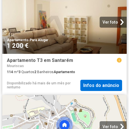
Ver foto
Apartamento
·
Para Alugar
1 200 €
Apartamento T3 em Santarém
Mouriscas
114
m²
3
Quartos
2
Banheiros
Apartamento
Disponibilizado há mais de um mês
por
Infos do anúncio
rentumo
Ver foto