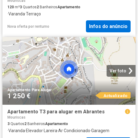
Mouriscas
120
m²
3
Quartos
2
Banheiros
Apartamento
·
Varanda
·
Terraço
Infos do anúncio
Nova oferta
por
rentumo
Ver foto
Apartamento
·
Para Alugar
1 250 €
Actualizado
Apartamento T3 para alugar em Abrantes
Mouriscas
3
Quartos
2
Banheiros
Apartamento
·
Varanda
·
Elevador
·
Lareira
·
Ar Condicionado
·
Garagem