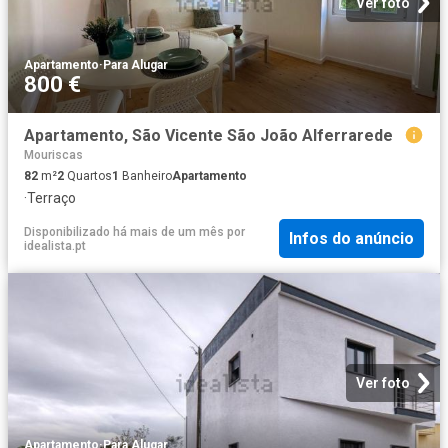
Ver foto
Apartamento
·
Para Alugar
800 €
Apartamento, São Vicente São João Alferrarede
Mouriscas
82
m²
2
Quartos
1
Banheiro
Apartamento
·
Terraço
Disponibilizado há mais de um mês
por
Infos do anúncio
idealista.pt
Ver foto
Apartamento
·
Para Alugar