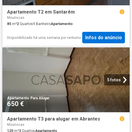
Apartamento T2 em Santarém
Mouriscas
85
m²
2
Quartos
1
Banheiro
Apartamento
Infos do anúncio
Disponibilizado há uma semana
por
rentumo
5 fotos
Apartamento
·
Para Alugar
650 €
Apartamento T3 para alugar em Abrantes
Mouriscas
120
m²
3
Quartos
Apartamento