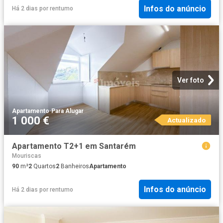
Infos do anúncio
Há 2 dias
por
rentumo
Ver foto
Apartamento
·
Para Alugar
1 000 €
Actualizado
Apartamento T2+1 em Santarém
Mouriscas
90
m²
2
Quartos
2
Banheiros
Apartamento
Infos do anúncio
Há 2 dias
por
rentumo