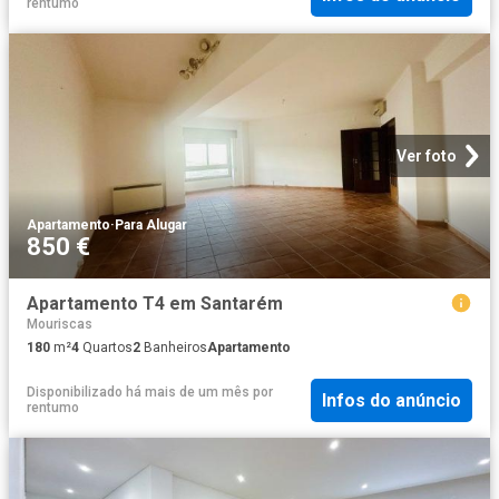
rentumo
Ver foto
Apartamento
·
Para Alugar
850 €
Apartamento T4 em Santarém
Mouriscas
180
m²
4
Quartos
2
Banheiros
Apartamento
Disponibilizado há mais de um mês
por
Infos do anúncio
rentumo