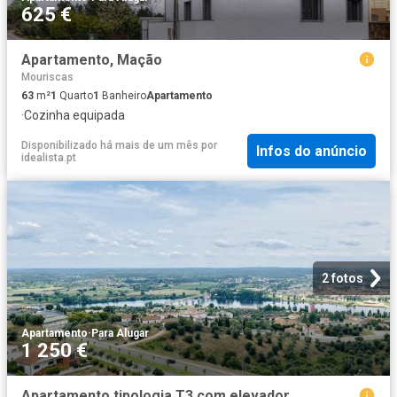
625 €
Apartamento, Mação
Mouriscas
63
m²
1
Quarto
1
Banheiro
Apartamento
·
Cozinha equipada
Disponibilizado há mais de um mês
por
Infos do anúncio
idealista.pt
2 fotos
Apartamento
·
Para Alugar
1 250 €
Apartamento tipologia T3 com elevador