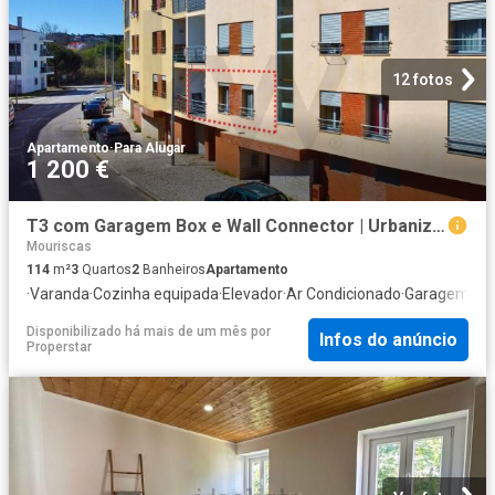
12 fotos
Apartamento
·
Para Alugar
1 200 €
T3 com Garagem Box e Wall Connector | Urbanização dos Pinheiros – Abrantes
Mouriscas
114
m²
3
Quartos
2
Banheiros
Apartamento
·
Varanda
·
Cozinha equipada
·
Elevador
·
Ar Condicionado
·
Garagem
Disponibilizado há mais de um mês
por
Infos do anúncio
Properstar