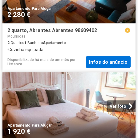
Apartamento
·
Para Alugar
2 280 €
2 quarto, Abrantes Abrantes 98609402
Mouriscas
2
Quartos
1
Banheiro
Apartamento
·
Cozinha equipada
Disponibilizado há mais de um mês
por
Infos do anúncio
Listanza
Ver foto
Apartamento
·
Para Alugar
1 920 €