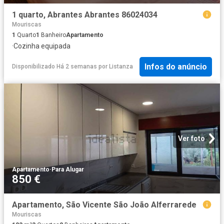
1 quarto, Abrantes Abrantes 86024034
Mouriscas
1
Quarto
1
Banheiro
Apartamento
·
Cozinha equipada
Infos do anúncio
Disponibilizado Há 2 semanas
por
Listanza
Ver foto
Apartamento
·
Para Alugar
850 €
Apartamento, São Vicente São João Alferrarede
Mouriscas