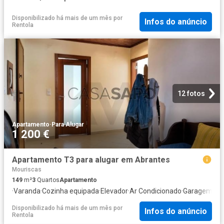
Disponibilizado há mais de um mês
por
Infos do anúncio
Rentola
12 fotos
Apartamento
·
Para Alugar
1 200 €
Apartamento T3 para alugar em Abrantes
Mouriscas
149
m²
3
Quartos
Apartamento
·
Varanda
·
Cozinha equipada
·
Elevador
·
Ar Condicionado
·
Garagem
Disponibilizado há mais de um mês
por
Infos do anúncio
Rentola