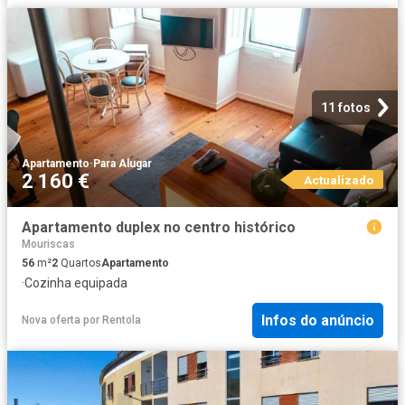
11 fotos
Apartamento
·
Para Alugar
2 160 €
Actualizado
Apartamento duplex no centro histórico
Mouriscas
56
m²
2
Quartos
Apartamento
·
Cozinha equipada
Infos do anúncio
Nova oferta
por
Rentola