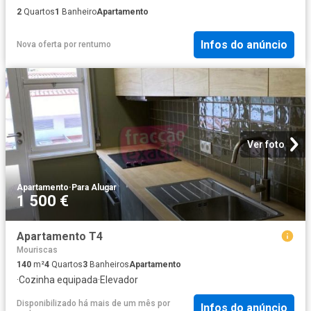
2
Quartos
1
Banheiro
Apartamento
Infos do anúncio
Nova oferta
por
rentumo
Ver foto
Apartamento
·
Para Alugar
1 500 €
Apartamento T4
Mouriscas
140
m²
4
Quartos
3
Banheiros
Apartamento
·
Cozinha equipada
·
Elevador
Disponibilizado há mais de um mês
por
Infos do anúncio