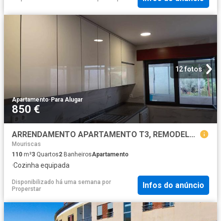
12 fotos
Apartamento
·
Para Alugar
850 €
ARRENDAMENTO APARTAMENTO T3, REMODELADO ALFERRAREDE, ABRANTES
Mouriscas
110
m²
3
Quartos
2
Banheiros
Apartamento
·
Cozinha equipada
Disponibilizado há uma semana
por
Infos do anúncio
Properstar