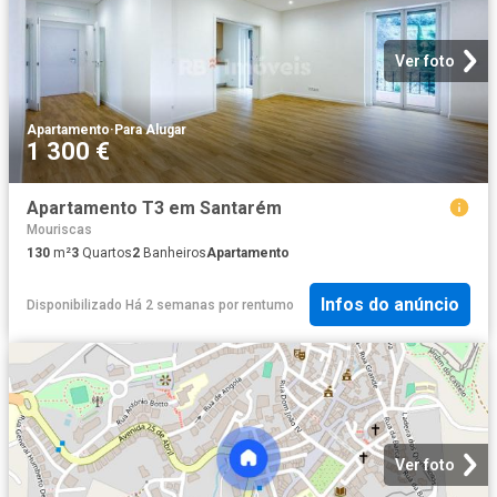
Ver foto
Apartamento
·
Para Alugar
1 300 €
Apartamento T3 em Santarém
Mouriscas
130
m²
3
Quartos
2
Banheiros
Apartamento
Infos do anúncio
Disponibilizado Há 2 semanas
por
rentumo
Ver foto