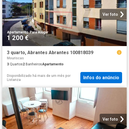
Ver foto
Apartamento
·
Para Alugar
1 200 €
3 quarto, Abrantes Abrantes 100818039
Mouriscas
3
Quartos
2
Banheiros
Apartamento
Disponibilizado há mais de um mês
por
Infos do anúncio
Listanza
Ver foto