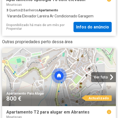
Mouriscas
3
Quartos
2
Banheiros
Apartamento
·
Varanda
·
Elevador
·
Lareira
·
Ar Condicionado
·
Garagem
Disponibilizado há mais de um mês
por
Infos do anúncio
Properstar
Outras propriedades perto dessa área
Ver foto
Apartamento
·
Para Alugar
800 €
Actualizado
Apartamento T2 para alugar em Abrantes
Mouriscas