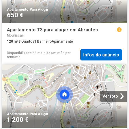
Apartamento
·
Para Alugar
650 €
Apartamento T3 para alugar em Abrantes
Mouriscas
120
m²
3
Quartos
1
Banheiro
Apartamento
Disponibilizado há mais de um mês
por
Infos do anúncio
rentumo
Ver foto
Apartamento
·
Para Alugar
1 200 €