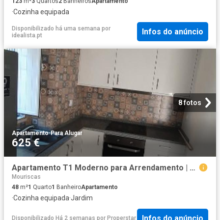
123
m²
3
Quartos
2
Banheiros
Apartamento
·
Cozinha equipada
Disponibilizado há uma semana
por
Infos do anúncio
idealista.pt
8 fotos
Apartamento
·
Para Alugar
625 €
Apartamento T1 Moderno para Arrendamento | Centro de Abrantes
Mouriscas
48
m²
1
Quarto
1
Banheiro
Apartamento
·
Cozinha equipada
·
Jardim
Infos do anúncio
Disponibilizado Há 2 semanas
por
Properstar