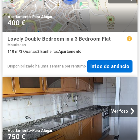
Apartamento
·
Para Alugar
400 €
Lovely Double Bedroom in a 3 Bedroom Flat
Mouriscas
110
m²
3
Quartos
2
Banheiros
Apartamento
Infos do anúncio
Disponibilizado há uma semana
por
rentumo
Ver foto
Apartamento
·
Para Alugar
750 €