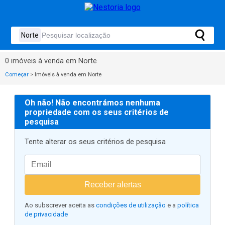
0 imóveis à venda em Norte
Começar
>
Imóveis à venda em Norte
Oh não! Não encontrámos nenhuma
propriedade com os seus critérios de
pesquisa
Tente alterar os seus critérios de pesquisa
Receber alertas
Ao subscrever aceita as
condições de utilização
e a
política
de privacidade