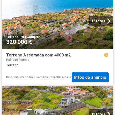
12 fotos
Terreno
·
Para Comprar
320 000 €
Terreno Assomada com 4000 m2
Palheiro Ferreiro
Terreno
Infos do anúncio
Disponibilizado Há 3 semanas
por
Supercasa
12 fotos