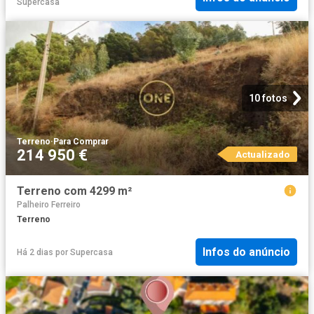
Supercasa
10 fotos
Terreno
·
Para Comprar
214 950 €
Actualizado
Terreno com 4299 m²
Palheiro Ferreiro
Terreno
Infos do anúncio
Há 2 dias
por
Supercasa