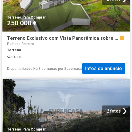
Terreno
·
Para Comprar
250 000 €
Terreno Exclusivo com Vista Panorâmica sobre a Baía do Funchal
Palheiro Ferreiro
Terreno
·
Jardim
Infos do anúncio
Disponibilizado Há 3 semanas
por
Supercasa
12 fotos
Terreno
·
Para Comprar