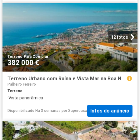
12 fotos
Terreno
·
Para Comprar
382 000 €
Terreno Urbano com Ruína e Vista Mar na Boa Nova
Palheiro Ferreiro
Terreno
·
Vista panorâmica
Infos do anúncio
Disponibilizado Há 3 semanas
por
Supercasa