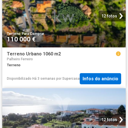
12 fotos
Terreno
·
Para Comprar
110 000 €
Terreno Urbano 1060 m2
Palheiro Ferreiro
Terreno
Infos do anúncio
Disponibilizado Há 3 semanas
por
Supercasa
12 fotos