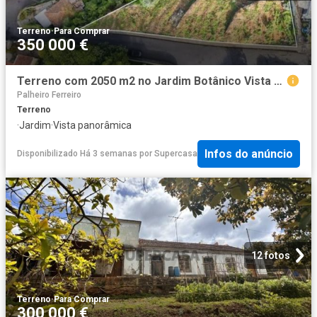
Terreno
·
Para Comprar
350 000 €
Terreno com 2050 m2 no Jardim Botânico Vista Mar e Porto do Funchal
Palheiro Ferreiro
Terreno
·
Jardim
·
Vista panorâmica
Infos do anúncio
Disponibilizado Há 3 semanas
por
Supercasa
12 fotos
Terreno
·
Para Comprar
300 000 €