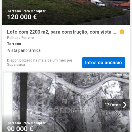
Terreno
·
Para Comprar
120 000 €
Lote com 2200 m2, para construção, com vista mar e montanha
Palheiro Ferreiro
Terreno
·
Vista panorâmica
Disponibilizado há mais de um mês
por
Infos do anúncio
Supercasa
12 fotos
Terreno
·
Para Comprar
90 000 €