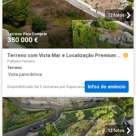
12 fotos
Terreno
·
Para Comprar
350 000 €
Terreno com Vista Mar e Localização Premium Santa Maria Maior, Funchal
Palheiro Ferreiro
Terreno
·
Vista panorâmica
Infos do anúncio
Disponibilizado Há 3 semanas
por
Supercasa
12 fotos