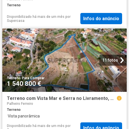
Terreno
Disponibilizado há mais de um mês
por
Infos do anúncio
Supercasa
11 fotos
Terreno
·
Para Comprar
1 540 800 €
Terreno com Vista Mar e Serra no Livramento, Caniço 12, 840m² com Potencial de Construção
Palheiro Ferreiro
Terreno
·
Vista panorâmica
Disponibilizado há mais de um mês
por
Infos do anúncio