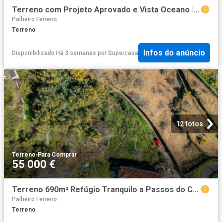
Terreno com Projeto Aprovado e Vista Oceano | São Gonçalo, Funchal
Palheiro Ferreiro
Terreno
Infos do anúncio
Disponibilizado Há 3 semanas
por
Supercasa
12 fotos
Terreno
·
Para Comprar
55 000 €
Terreno 690m² Refúgio Tranquilo a Passos do Centro da Camacha
Palheiro Ferreiro
Terreno