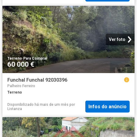
Ver foto
Terreno
·
Para Comprar
60 000 €
Funchal Funchal 92030396
Palheiro Ferreiro
Terreno
Disponibilizado há mais de um mês
por
Infos do anúncio
Listanza