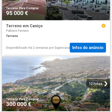
Terreno
·
Para Comprar
95 000 €
Terreno em Caniço
Palheiro Ferreiro
Terreno
Infos do anúncio
Disponibilizado Há 2 semanas
por
Supercasa
12 fotos
Terreno
·
Para Comprar
300 000 €