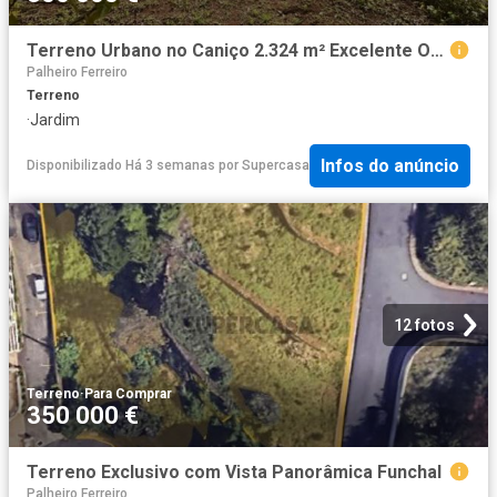
Terreno Urbano no Caniço 2.324 m² Excelente Oportunidade para Construção de 4 Moradias
Palheiro Ferreiro
Terreno
·
Jardim
Infos do anúncio
Disponibilizado Há 3 semanas
por
Supercasa
12 fotos
Terreno
·
Para Comprar
350 000 €
Terreno Exclusivo com Vista Panorâmica Funchal
Palheiro Ferreiro