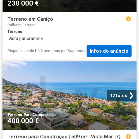
230 000 €
Terreno em Caniço
Palheiro Ferreiro
Terreno
·
Vista panorâmica
Infos do anúncio
Disponibilizado Há 2 semanas
por
Supercasa
12 fotos
Terreno
·
Para Comprar
400 000 €
Terreno para Construção | 509 m² | Vista Mar | Quinta do Faial | Funchal