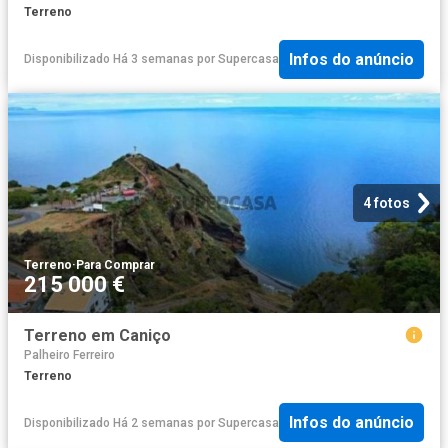
Terreno
Infos do anúncio
Disponibilizado Há 3 semanas
por
Supercasa
4 fotos
Terreno
·
Para Comprar
215 000 €
Terreno em Caniço
Palheiro Ferreiro
Terreno
Infos do anúncio
Disponibilizado Há 2 semanas
por
Supercasa