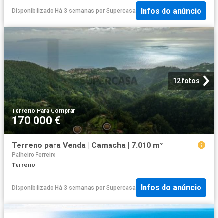
Infos do anúncio
Disponibilizado Há 3 semanas
por
Supercasa
12 fotos
Terreno
·
Para Comprar
170 000 €
Terreno para Venda | Camacha | 7.010 m²
Palheiro Ferreiro
Terreno
Infos do anúncio
Disponibilizado Há 3 semanas
por
Supercasa