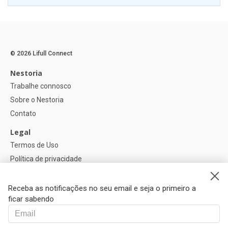
© 2026 Lifull Connect
Nestoria
Trabalhe connosco
Sobre o Nestoria
Contato
Legal
Termos de Uso
Política de privacidade
Política de Cookies
Configurações de cookies
Receba as notificações no seu email e seja o primeiro a
ficar sabendo
Ajuda
FAQ