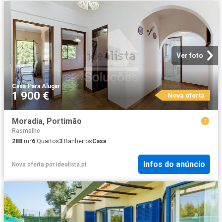
Ver foto
Casa
·
Para Alugar
1 900 €
Nova oferta
Moradia, Portimão
Rasmalho
288
m²
6
Quartos
3
Banheiros
Casa
Infos do anúncio
Nova oferta
por
idealista.pt