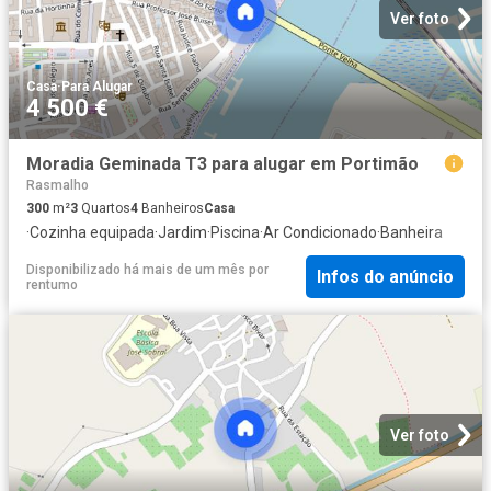
Ver foto
Casa
·
Para Alugar
4 500 €
Moradia Geminada T3 para alugar em Portimão
Rasmalho
300
m²
3
Quartos
4
Banheiros
Casa
·
Cozinha equipada
·
Jardim
·
Piscina
·
Ar Condicionado
·
Banheira
Disponibilizado há mais de um mês
por
Infos do anúncio
rentumo
Ver foto