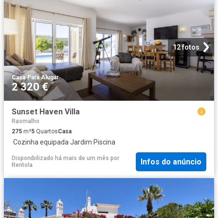
12 fotos
Casa
·
Para Alugar
2 320 €
Sunset Haven Villa
Rasmalho
275
m²
5
Quartos
Casa
·
Cozinha equipada
·
Jardim
·
Piscina
Disponibilizado há mais de um mês
por
Infos do anúncio
Rentola