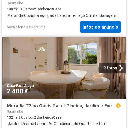
Rasmalho
130
m²
3
Quartos
2
Banheiros
Casa
·
Varanda
·
Cozinha equipada
·
Lareira
·
Terraço
·
Quintal
·
Garagem
Infos do anúncio
Nova oferta
por
rentumo
12 fotos
Casa
·
Para Alugar
2 400 €
Moradia T3 no Oasis Park | Piscina, Jardim e Excelente Localização
Rasmalho
132
m²
3
Quartos
2
Banheiros
Casa
·
Jardim
·
Piscina
·
Lareira
·
Ar Condicionado
·
Quadra de tênis