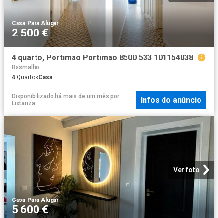
Casa
·
Para Alugar
2 500 €
4 quarto, Portimão Portimão 8500 533 101154038
Rasmalho
4
Quartos
Casa
Disponibilizado há mais de um mês
por
Infos do anúncio
Listanza
Ver foto
Casa
·
Para Alugar
5 600 €