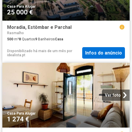
Casa
·
Para Alugar
25 000 €
Moradia, Estômbar e Parchal
Rasmalho
500
m²
8
Quartos
9
Banheiros
Casa
Disponibilizado há mais de um mês
por
Infos do anúncio
idealista.pt
Ver foto
Casa
·
Para Alugar
1 274 €