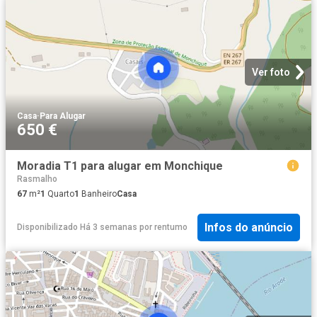
Ver foto
Casa
·
Para Alugar
650 €
Moradia T1 para alugar em Monchique
Rasmalho
67
m²
1
Quarto
1
Banheiro
Casa
Infos do anúncio
Disponibilizado Há 3 semanas
por
rentumo