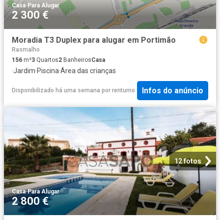
Casa
·
Para Alugar
2 300 €
Moradia T3 Duplex para alugar em Portimão
Rasmalho
156
m²
3
Quartos
2
Banheiros
Casa
·
Jardim
·
Piscina
·
Área das crianças
Infos do anúncio
Disponibilizado há uma semana
por
rentumo
12 fotos
Casa
·
Para Alugar
2 800 €