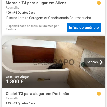
Moradia T4 para alugar em Silves
Rasmalho
400
m²
4
Quartos
Casa
·
Piscina
·
Lareira
·
Garagem
·
Ar Condicionado
·
Churrasqueira
Disponibilizado há mais de um mês
por
Infos do anúncio
Rentola
6 fotos
Casa
·
Para Alugar
1 300 €
Chalet T3 para alugar em Portimão
Rasmalho
135
m²
3
Quartos
Casa