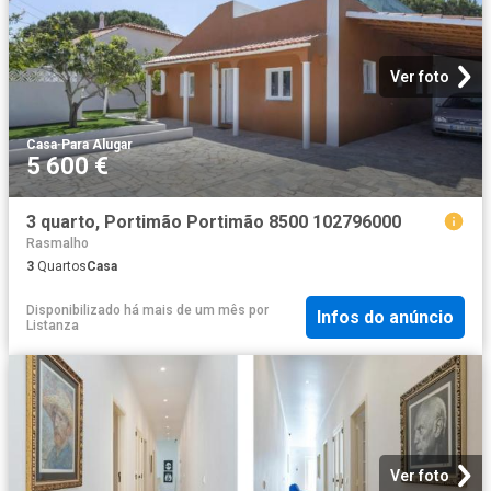
Ver foto
Casa
·
Para Alugar
5 600 €
3 quarto, Portimão Portimão 8500 102796000
Rasmalho
3
Quartos
Casa
Disponibilizado há mais de um mês
por
Infos do anúncio
Listanza
Ver foto