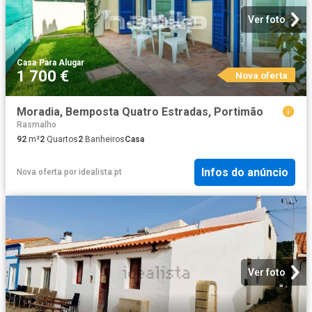
Ver foto
Casa
·
Para Alugar
1 700 €
Nova oferta
Moradia, Bemposta Quatro Estradas, Portimão
Rasmalho
92
m²
2
Quartos
2
Banheiros
Casa
Infos do anúncio
Nova oferta
por
idealista.pt
Ver foto