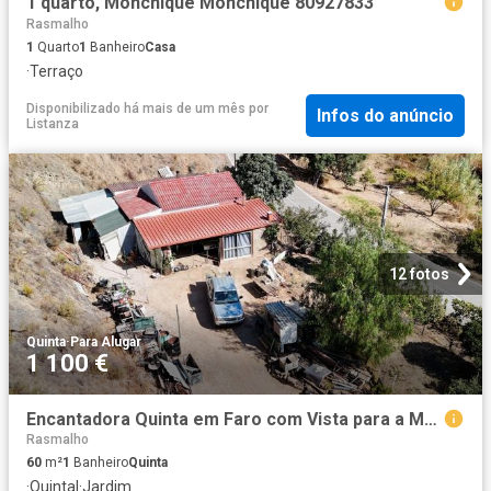
1 quarto, Monchique Monchique 80927833
Rasmalho
1
Quarto
1
Banheiro
Casa
·
Terraço
Disponibilizado há mais de um mês
por
Infos do anúncio
Listanza
12 fotos
Quinta
·
Para Alugar
1 100 €
Encantadora Quinta em Faro com Vista para a Montanha
Rasmalho
60
m²
1
Banheiro
Quinta
·
Quintal
·
Jardim