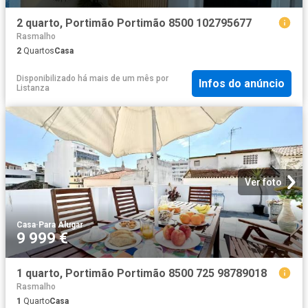
2 quarto, Portimão Portimão 8500 102795677
Rasmalho
2
Quartos
Casa
Disponibilizado há mais de um mês
por
Infos do anúncio
Listanza
Ver foto
Casa
·
Para Alugar
9 999 €
1 quarto, Portimão Portimão 8500 725 98789018
Rasmalho
1
Quarto
Casa