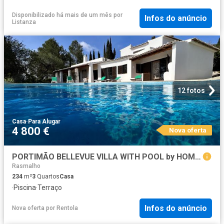
Disponibilizado há mais de um mês
por
Infos do anúncio
Listanza
12 fotos
Casa
·
Para Alugar
4 800 €
Nova oferta
PORTIMÃO BELLEVUE VILLA WITH POOL by HOMING
Rasmalho
234
m²
3
Quartos
Casa
·
Piscina
·
Terraço
Infos do anúncio
Nova oferta
por
Rentola