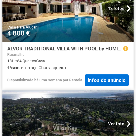
12 fotos
Casa
·
Para Alugar
4 800 €
ALVOR TRADITIONAL VILLA WITH POOL by HOMING
Rasmalho
131
m²
4
Quartos
Casa
·
Piscina
·
Terraço
·
Churrasqueira
Infos do anúncio
Disponibilizado há uma semana
por
Rentola
Ver foto