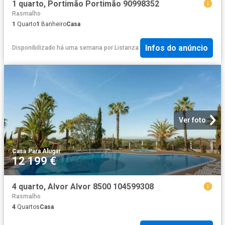
1 quarto, Portimão Portimão 90998352
Rasmalho
1
Quarto
1
Banheiro
Casa
Infos do anúncio
Disponibilizado há uma semana
por
Listanza
Ver foto
Casa
·
Para Alugar
12 199 €
4 quarto, Alvor Alvor 8500 104599308
Rasmalho
4
Quartos
Casa