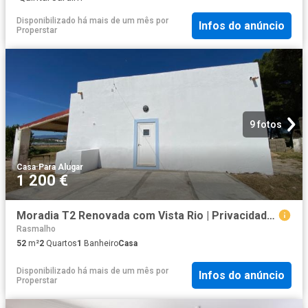
Disponibilizado há mais de um mês
por
Infos do anúncio
Properstar
9 fotos
Casa
·
Para Alugar
1 200 €
Moradia T2 Renovada com Vista Rio | Privacidade Total | Despesas Incluídas Parchal
Rasmalho
52
m²
2
Quartos
1
Banheiro
Casa
Disponibilizado há mais de um mês
por
Infos do anúncio
Properstar