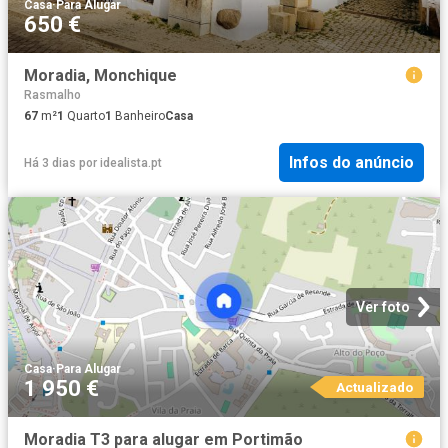
Casa
·
Para Alugar
650 €
Moradia, Monchique
Rasmalho
67
m²
1
Quarto
1
Banheiro
Casa
Infos do anúncio
Há 3 dias
por
idealista.pt
Ver foto
Casa
·
Para Alugar
1 950 €
Actualizado
Moradia T3 para alugar em Portimão