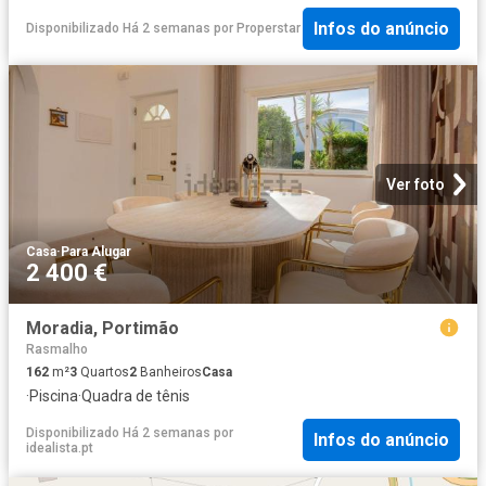
Infos do anúncio
Disponibilizado Há 2 semanas
por
Properstar
Ver foto
Casa
·
Para Alugar
2 400 €
Moradia, Portimão
Rasmalho
162
m²
3
Quartos
2
Banheiros
Casa
·
Piscina
·
Quadra de tênis
Disponibilizado Há 2 semanas
por
Infos do anúncio
idealista.pt