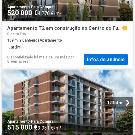
Apartamento
·
Para Comprar
520 000 €
4 770 €/m²
Apartamento T2 em construção no Centro do Funchal 520.000. 109m² Santa Luzia Funchal
Ribeiro Frio
109
m²
2
Banheiros
Apartamento
·
Jardim
Disponibilizado há mais de um mês
por
Infos do anúncio
Green-acres
12 fotos
Apartamento
·
Para Comprar
515 000 €
3 931 €/m²