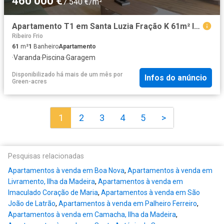
460 000 €
7 540 €/m²
Apartamento T1 em Santa Luzia Fração K 61m² Imaculado Coração De Maria
Ribeiro Frio
61
m²
1
Banheiro
Apartamento
·
Varanda
·
Piscina
·
Garagem
Disponibilizado há mais de um mês
por
Infos do anúncio
Green-acres
1
2
3
4
5
>
Pesquisas relacionadas
Apartamentos à venda em Boa Nova
,
Apartamentos à venda em
Livramento, Ilha da Madeira
,
Apartamentos à venda em
Imaculado Coração de Maria
,
Apartamentos à venda em São
João de Latrão
,
Apartamentos à venda em Palheiro Ferreiro
,
Apartamentos à venda em Camacha, Ilha da Madeira
,