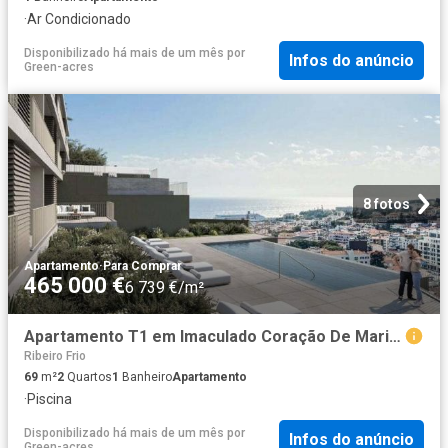
·
Ar Condicionado
Disponibilizado há mais de um mês
por
Infos do anúncio
Green-acres
8 fotos
Apartamento
·
Para Comprar
465 000 €
6 739 €/m²
Apartamento T1 em Imaculado Coração De Maria de 69,00 m² 69m² São Pedro Funchal
Ribeiro Frio
69
m²
2
Quartos
1
Banheiro
Apartamento
·
Piscina
Disponibilizado há mais de um mês
por
Infos do anúncio
Green-acres