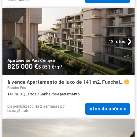
12 fotos
Apartamento
·
Para Comprar
825 000 €
5 851 €/m²
à venda Apartamento de luxo de 141 m2, Funchal, Madeira
Ribeiro Frio
141
m²
3
Quartos
3
Banheiros
Apartamento
Disponibilizado Há 2 semanas
por
Infos do anúncio
LuxuryEstate