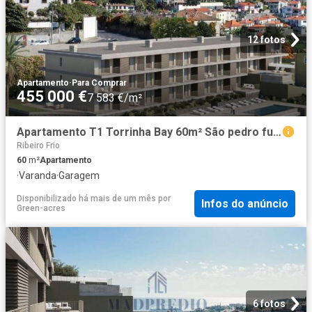
12 fotos
Apartamento
·
Para Comprar
455 000 €
7 583 €/m²
Apartamento T1 Torrinha Bay 60m² São pedro funchal
Ribeiro Frio
60
m²
Apartamento
·
Varanda
·
Garagem
Disponibilizado há mais de um mês
por
Infos do anúncio
Green-acres
6 fotos