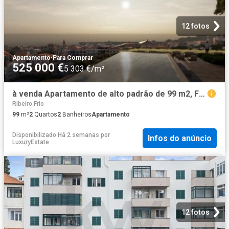
12 fotos
Apartamento
·
Para Comprar
525 000 €
5 303 €/m²
à venda Apartamento de alto padrão de 99 m2, Funchal, Portugal
Ribeiro Frio
99
m²
2
Quartos
2
Banheiros
Apartamento
Disponibilizado Há 2 semanas
por
Infos do anúncio
LuxuryEstate
12 fotos