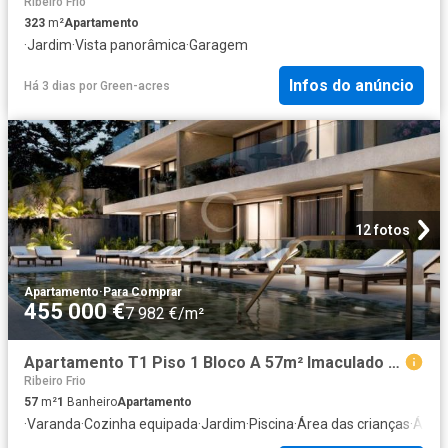
Ribeiro Frio
323
m²
Apartamento
·
Jardim
·
Vista panorâmica
·
Garagem
Infos do anúncio
Há 3 dias
por
Green-acres
12 fotos
Apartamento
·
Para Comprar
455 000 €
7 982 €/m²
Apartamento T1 Piso 1 Bloco A 57m² Imaculado Coração De Maria
Ribeiro Frio
57
m²
1
Banheiro
Apartamento
·
Varanda
·
Cozinha equipada
·
Jardim
·
Piscina
·
Área das crianças
·
Área 