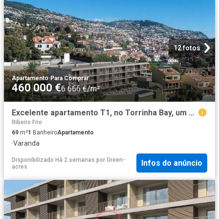
12 fotos
Apartamento
·
Para Comprar
460 000 €
6 666 €/m²
Excelente apartamento T1, no Torrinha Bay, um moderno e enca. 69m² Imaculado Coração De Maria
Ribeiro Frio
69
m²
1
Banheiro
Apartamento
·
Varanda
Disponibilizado Há 2 semanas
por
Green-
Infos do anúncio
acres