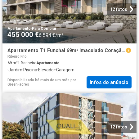
12 fotos
Apartamento
·
Para Comprar
455 000 €
6 594 €/m²
Apartamento T1 Funchal 69m² Imaculado Coração De Maria
Ribeiro Frio
69
m²
1
Banheiro
Apartamento
·
Jardim
·
Piscina
·
Elevador
·
Garagem
Disponibilizado há mais de um mês
por
Infos do anúncio
Green-acres
12 fotos