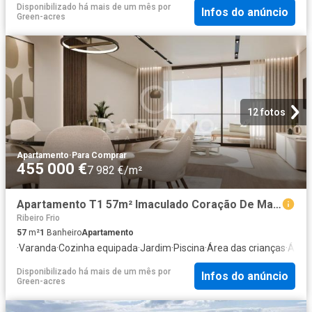
Disponibilizado há mais de um mês
por
Infos do anúncio
Green-acres
12 fotos
Apartamento
·
Para Comprar
455 000 €
7 982 €/m²
Apartamento T1 57m² Imaculado Coração De Maria
Ribeiro Frio
57
m²
1
Banheiro
Apartamento
·
Varanda
·
Cozinha equipada
·
Jardim
·
Piscina
·
Área das crianças
·
Área 
Disponibilizado há mais de um mês
por
Infos do anúncio
Green-acres