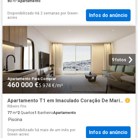
80
m²
Apartamento
Disponibilizado Há 2 semanas
por
Green-
Infos do anúncio
acres
9 fotos
Apartamento
·
Para Comprar
460 000 €
5 974 €/m²
Apartamento T1 em Imaculado Coração De Maria de 77,00 m² 77m² São pedro funchal
Ribeiro Frio
77
m²
2
Quartos
1
Banheiro
Apartamento
·
Piscina
Disponibilizado há mais de um mês
por
Infos do anúncio
Green-acres