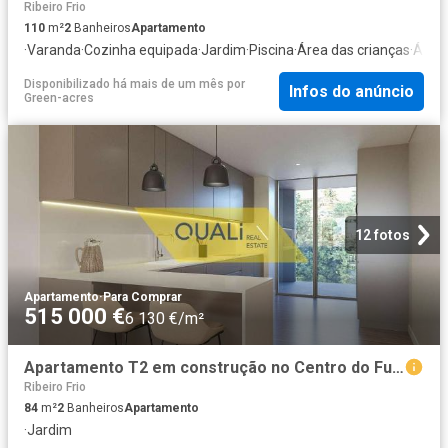
Ribeiro Frio
110
m²
2
Banheiros
Apartamento
·
Varanda
·
Cozinha equipada
·
Jardim
·
Piscina
·
Área das crianças
·
Área 
Disponibilizado há mais de um mês
por
Infos do anúncio
Green-acres
12 fotos
Apartamento
·
Para Comprar
515 000 €
6 130 €/m²
Apartamento T2 em construção no Centro do Funchal 515.000. 84m² Santa Luzia Funchal
Ribeiro Frio
84
m²
2
Banheiros
Apartamento
·
Jardim