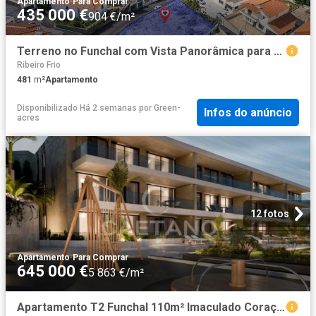
Apartamento
·
Para Comprar
435 000 €
904 €/m²
Terreno no Funchal com Vista Panorâmica para o Mar e Baía 481m² São Gonçalo
Ribeiro Frio
481
m²
Apartamento
Disponibilizado Há 2 semanas
por
Green-
Infos do anúncio
acres
12 fotos
Apartamento
·
Para Comprar
645 000 €
5 863 €/m²
Apartamento T2 Funchal 110m² Imaculado Coração De Maria