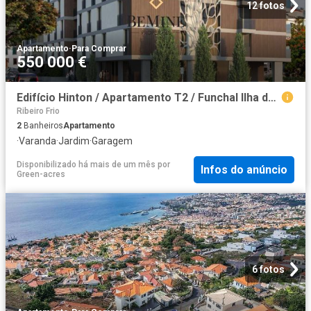
12 fotos
Apartamento
·
Para Comprar
550 000 €
Edifício Hinton / Apartamento T2 / Funchal Ilha da Madeira m² Sé funchal
Ribeiro Frio
2
Banheiros
Apartamento
·
Varanda
·
Jardim
·
Garagem
Disponibilizado há mais de um mês
por
Infos do anúncio
Green-acres
6 fotos