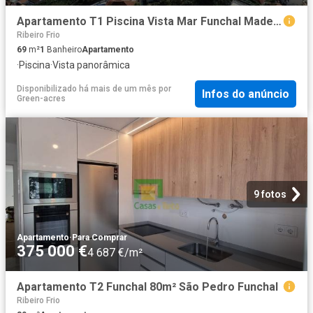
Apartamento T1 Piscina Vista Mar Funchal Madeira 69m² Imaculado Coração De Maria
Ribeiro Frio
69
m²
1
Banheiro
Apartamento
·
Piscina
·
Vista panorâmica
Disponibilizado há mais de um mês
por
Infos do anúncio
Green-acres
9 fotos
Apartamento
·
Para Comprar
375 000 €
4 687 €/m²
Apartamento T2 Funchal 80m² São Pedro Funchal
Ribeiro Frio