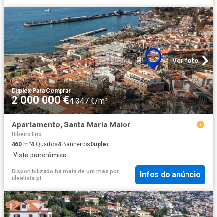
Ver foto
Duplex
·
Para Comprar
2 000 000 €
4 347 €/m²
Apartamento, Santa Maria Maior
Ribeiro Frio
460
m²
4
Quartos
4
Banheiros
Duplex
·
Vista panorâmica
Disponibilizado há mais de um mês
por
Infos do anúncio
idealista.pt