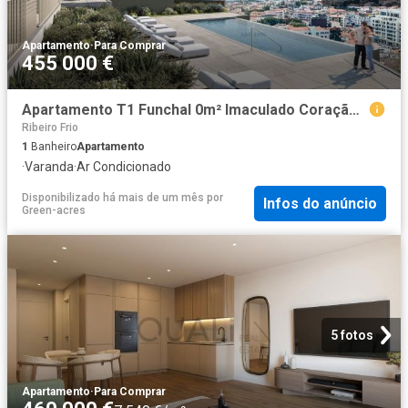
Apartamento
·
Para Comprar
455 000 €
Apartamento T1 Funchal 0m² Imaculado Coração De Maria
Ribeiro Frio
1
Banheiro
Apartamento
·
Varanda
·
Ar Condicionado
Disponibilizado há mais de um mês
por
Infos do anúncio
Green-acres
5 fotos
Apartamento
·
Para Comprar