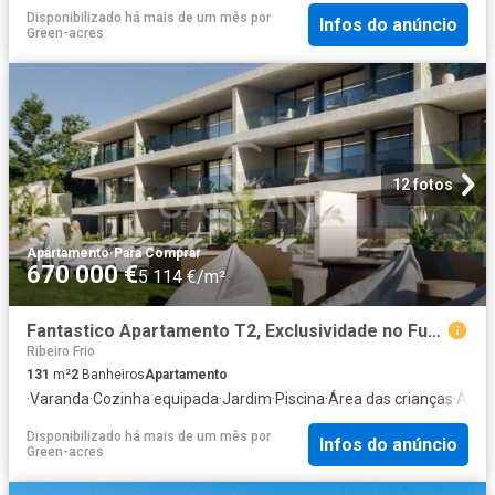
Disponibilizado há mais de um mês
por
Infos do anúncio
Green-acres
12 fotos
Apartamento
·
Para Comprar
670 000 €
5 114 €/m²
Fantastico Apartamento T2, Exclusividade no Funchal: As Últi. 131m² Imaculado coração de maria
Ribeiro Frio
131
m²
2
Banheiros
Apartamento
·
Varanda
·
Cozinha equipada
·
Jardim
·
Piscina
·
Área das crianças
·
Área 
Disponibilizado há mais de um mês
por
Infos do anúncio
Green-acres