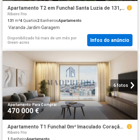
Apartamento T2 em Funchal Santa Luzia de 131,00 m² 131m² Santa maria maior funchal
Ribeiro Frio
131
m²
4
Quartos
2
Banheiros
Apartamento
·
Varanda
·
Jardim
·
Garagem
Disponibilizado há mais de um mês
por
Infos do anúncio
Green-acres
6 fotos
Apartamento
·
Para Comprar
470 000 €
Apartamento T1 Funchal 0m² Imaculado Coração De Maria
Ribeiro Frio
1
Banheiro
Apartamento