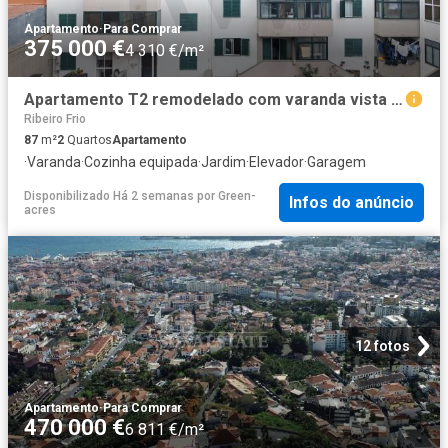
Apartamento
·
Para Comprar
375 000 €
4 310 €/m²
Apartamento T2 remodelado com varanda vista jardim no Centro. 87m² Imaculado Coração De Maria
Ribeiro Frio
87
m²
2
Quartos
Apartamento
·
Varanda
·
Cozinha equipada
·
Jardim
·
Elevador
·
Garagem
Disponibilizado Há 2 semanas
por
Green-
Infos do anúncio
acres
12 fotos
Apartamento
·
Para Comprar
470 000 €
6 811 €/m²