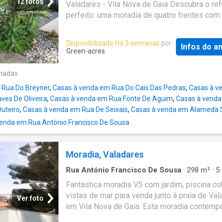
equipada, complementada por lavandaria
12 fotos
Valadares - Vila Nova de Gaia Descubra o ref
independente. A zona privada é composta po
perfeito: uma moradia de quatro frentes com
suítes, incluindo uma no rés-do-chão, que ga
de á rea ú til, inserida num lote raro de 1.488 
maior acessibilidade e versatilidade.
apenas a 100 metros da praia. Exteriores de
Disponibilizado Há 3 semanas
por
Adicionalmente, o espaço +1 permite múltipl
Infos do a
piscina de 78 m², jardim magní fico, terraç os
Green-acres
utilizações, como escritório, sala de lazer ou
varandas &mdash espaç os ideais para rela
adicional. A moradia encontra-se equipada c
receber amigos. Interiores Impressionantes
onadas
soluções que reforçam o conforto e a eficiên
piso té rreo, sala ampla com recuperador de 
nomeadamente piso radiante em toda a habit
 Rua Do Breyner
,
Casas à venda em Rua Do Cais Das Pedras
,
Casas à ve
vistas para a piscina cozinha totalmente equ
sist
es De Oliveira
,
Casas à venda em Rua Fonte De Aguim
,
Casas à venda
Siemens, banhada em luz natural, perfeita pa
uteiro
,
Casas à venda em Rua De Seixais
,
Casas à venda em Alameda 
grandes conví vios hall de entrada imponent
enda em Rua António Francisco De Sousa
antecipa a elegâ ncia de toda a moradia Wc s
com decoraç ã o soberba corredor que condu
quatro suites com closet, evidenciando requi
Moradia, Valadares
acabamentos de excelê ncia. No piso superio
master suite de 50 m² com luminosidade incr
Rua António Francisco De Sousa
·
298
m²
·
5
vista mar estonteante No piso inferior, á rea
·
5
Banheiros
·
Casa
·
Cozinha equipada
·
Jardim
Fantástica moradia V5 com jardim, piscina co
Piscina
vistas de mar para venda junto à praia de Val
Ver foto
em Vila Nova de Gaia. Esta moradia contemp
de luxo distribui-se por dois pisos, sendo q