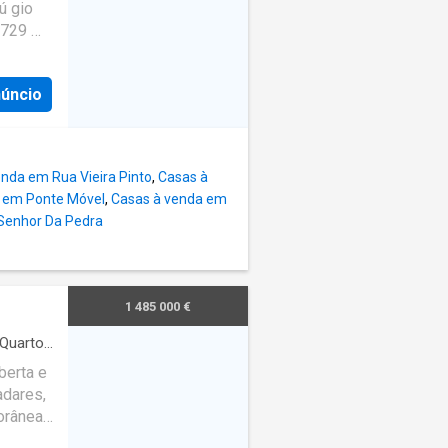
ú gio
r quatro
 729 m²
rante
m²,
 Sonho:
as
núncio
 e
 quarto
xar ou
om
: No
cia,
calor e
ação,
nda em Rua Vieira Pinto
,
Casas à
ipada
 em Ponte Móvel
,
Casas à venda em
ra
Senhor Da Pedra
e que
ocial
z a
nte e
1 485 000 €
r,
í vel e
Quartos
·
berta e
adares,
orânea
ue no