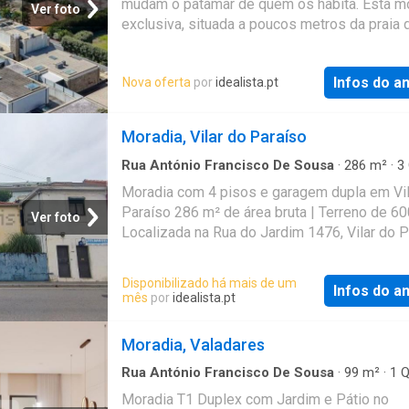
mudam o patamar de quem os habita. Esta m
Ver foto
exclusiva, situada a poucos metros da praia 
Valadares, representa o equilíbrio perfeito en
sofisticação, privacidade e dimensão. Impla
Infos do a
Nova oferta
por
idealista.pt
num lote generoso, com uma arquitetura sóli
intemporal, oferece espaços amplos, lumino
pensados ao detalhe. Distribuída por três nív
Moradia, Vilar do Paraíso
casa foi concebida para proporcionar uma
experiência completa de conforto e lazer
Rua António Francisco De Sousa
·
286
m²
·
3
·
3
Banheiros
·
Casa
·
Jardim
·
Garagem
Moradia com 4 pisos e garagem dupla em Vil
Paraíso 286 m² de área bruta | Terreno de 6
Ver foto
Localizada na Rua do Jardim 1476, Vilar do P
esta moradia é composta por dois corpos e
distribuída por quatro pisos, oferecendo um t
Disponibilizado há mais de um
Infos do a
286 m² de área bruta de construção. Inserid
mês
por
idealista.pt
terreno amplo de 600 m², apresenta um exce
potencial para renovação, ampliação ou
Moradia, Valadares
personalização ao gosto do novo proprietári
Rua António Francisco De Sousa
·
99
m²
·
1
Q
1
Banheiro
·
Casa
·
Jardim
Moradia T1 Duplex com Jardim e Pátio no