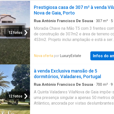
Prestigiosa casa de 307 m² à venda Vil
Nova de Gaia, Porto
Rua António Francisco De Sousa
·
307
m²
·
5
·
5
Banheiros
·
Casa
·
Jardim
·
Piscina
Moradia Chave na Mão T5 com 3 frentes com
12 fotos
de construção de 307m2 e área de terreno 
453m2. Projeto inclui ampliação e está a ser
reconstruída mantendo a traça original das p
frontal e laterais em pedra sendo conservad
Infos do a
Nova oferta
por
LuxuryEstate
visualizadas em parte no interior da casa. Os
estão distribuídos por meios pisos oferece
algum conforto pela quantidade reduzida de
à venda Exclusiva mansão de 5
das escadas. Com orientação solar nascente,
dormitórios, Valadares, Portugal
poente Contraste e requinte do clássico com
moderno, no piso -0,5 (meio piso abaixo do p
Rua António Francisco De Sousa
·
700
m²
·
9
·
4
Banheiros
·
Casa
·
Jardim
·
Lareira
·
Garagem
temos a entrada principal da casa com as sa
A Quinta Valadares VilaNova de Gaia impõe-
·
Sala multiuso
estar e jantar e cozinha em open plan, juntam
12 fotos
uma presença singular a apenas 50 metros d
com o wc social, sendo que na sala predomi
Atlântico, ancorada por vistas deslumbrantes
pedra terminando na cozinha ensolarada tod
mar, num terreno privado de 12.000 m². A res
envidraçada com acesso direto ao jardim d