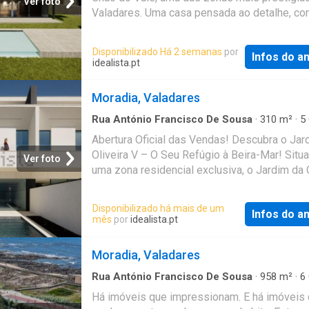
Ver foto
Valadares. Uma casa pensada ao detalhe, c
decoração soberba; corredor que conduz a q
acabamentos premium, amplas áreas, lumino
suites com closet, evidenciando requinte e
natural e um espaço exterior que convida ao
acabamentos de excelência. No piso superior
Disponibilizado Há 2 semanas
por
Infos do a
descanso e ao lazer
master suite de 50 m² com luminosidade incr
idealista.pt
vista mar estonteante; No piso inferior, área 
completa: sala de cinema, ginásio, sala de co
Moradia, Valadares
com cozinha de apoio, balneários de apoio à 
Rua António Francisco De Sousa
·
310
m²
·
5
suite para empregada, lava
·
4
Banheiros
·
Casa
·
Jardim
Abertura Oficial das Vendas! Descubra o Jar
Oliveira V – O Seu Refúgio à Beira-Mar! Sit
Ver foto
uma zona residencial exclusiva, o Jardim da O
V oferece uma localização privilegiada a ap
metros da deslumbrante Praia de Valadares 
Disponibilizado há mais de um
Infos do a
dos encantadores Passadiços da Orla Marít
mês
por
idealista.pt
Gaia. Aqui, você encontrará o equilíbrio perfei
conforto urbano e a tranquilidade da natureza
Moradia, Valadares
Rua António Francisco De Sousa
·
958
m²
·
6
·
8
Banheiros
·
Casa
Há imóveis que impressionam. E há imóveis