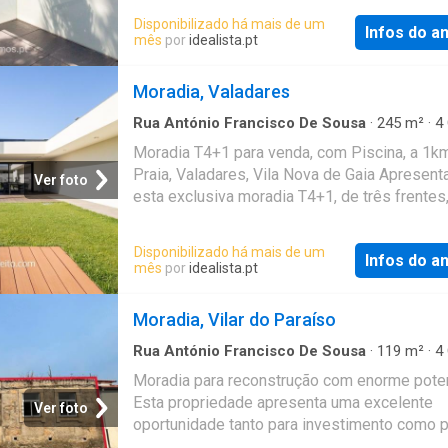
piso inferior se encontra a zona social, com 
Disponibilizado há mais de um
Infos do a
estar e de jantar, cozinha totalmente equipad
mês
por
idealista.pt
biblioteca e wc social; deste espaço é possí
aceder à zona ajardinada, assim como à pisc
Moradia, Valadares
coberta
Rua António Francisco De Sousa
·
245
m²
·
4
·
5
Banheiros
·
Casa
·
Piscina
Moradia T4+1 para venda, com Piscina, a 1k
Praia, Valadares, Vila Nova de Gaia Apresen
Ver foto
esta exclusiva moradia T4+1, de três frentes
localizada em zona privilegiada de Valadares
apenas 1 km da praia, ideal para quem procur
Disponibilizado há mais de um
Infos do a
conforto, privacidade e qualidade de vida jun
mês
por
idealista.pt
mar. Com uma excelente exposição solar, es
moradia destaca-se pelas suas áreas gener
Moradia, Vilar do Paraíso
acabamentos de elevada qualidade, distribu
forma funcional e harmoniosa
Rua António Francisco De Sousa
·
119
m²
·
4
·
1
Banheiro
·
Casa
Moradia para reconstrução com enorme poten
Esta propriedade apresenta uma excelente
Ver foto
oportunidade tanto para investimento como 
habitação própria. Localizada numa zona