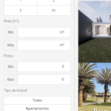
1
2
3
4+
Área (m²)
Min
Max
Preço
Min
Max
Tipo de imóvel
Todos
Apartamentos