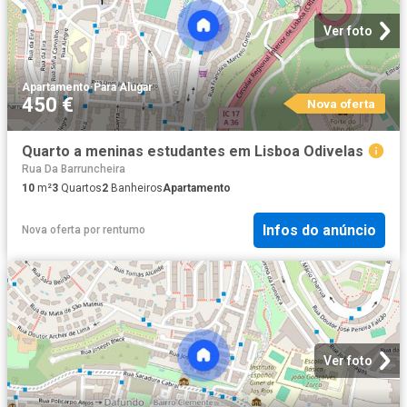
Ver foto
Apartamento
·
Para Alugar
450 €
Nova oferta
Quarto a meninas estudantes em Lisboa Odivelas
Rua Da Barruncheira
10
m²
3
Quartos
2
Banheiros
Apartamento
Infos do anúncio
Nova oferta
por
rentumo
Ver foto