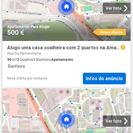
Ver foto
Apartamento
·
Para Alugar
500 €
Nova oferta
Alugo uma casa soalheira com 2 quartos na Amadora
Rua Da Barruncheira
90
m²
2
Quartos
1
Banheiro
Apartamento
·
Banheira
Infos do anúncio
Nova oferta
por
rentumo
Ver foto