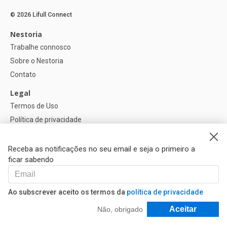
© 2026 Lifull Connect
Nestoria
Trabalhe connosco
Sobre o Nestoria
Contato
Legal
Termos de Uso
Política de privacidade
Política de Cookies
Configurações de cookies
Receba as notificações no seu email e seja o primeiro a
ficar sabendo
Ajuda
FAQ
Ao subscrever aceito os termos da
política de privacidade
Nossos Parceiros
Filtrar e Classificar
Aceitar
Não, obrigado