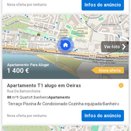
Infos do anúncio
Nova oferta
por
rentumo
Ver foto
Apartamento
·
Para Alugar
1 400 €
Nova oferta
Apartamento T1 alugo em Oeiras
Rua Da Barruncheira
88
m²
1
Quarto
1
Banheiro
Apartamento
·
Terraço
·
Piscina
·
Ar Condicionado
·
Cozinha equipada
·
Banheira
Infos do anúncio
Nova oferta
por
rentumo