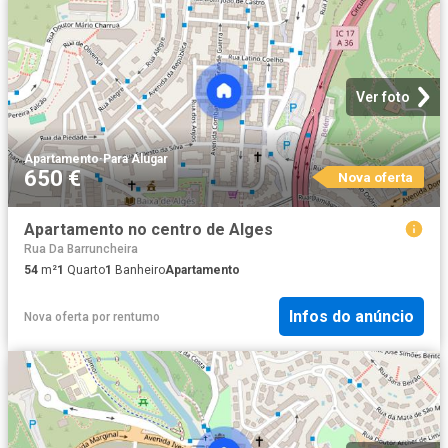
Ver foto
Apartamento
·
Para Alugar
650 €
Nova oferta
Apartamento no centro de Alges
Rua Da Barruncheira
54
m²
1
Quarto
1
Banheiro
Apartamento
Infos do anúncio
Nova oferta
por
rentumo