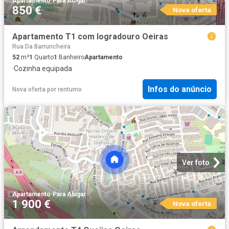
Apartamento
·
Para Alugar
850 €
Nova oferta
Apartamento T1 com logradouro Oeiras
Rua Da Barruncheira
52
m²
1
Quarto
1
Banheiro
Apartamento
·
Cozinha equipada
Infos do anúncio
Nova oferta
por
rentumo
Ver foto
Apartamento
·
Para Alugar
1 900 €
Nova oferta