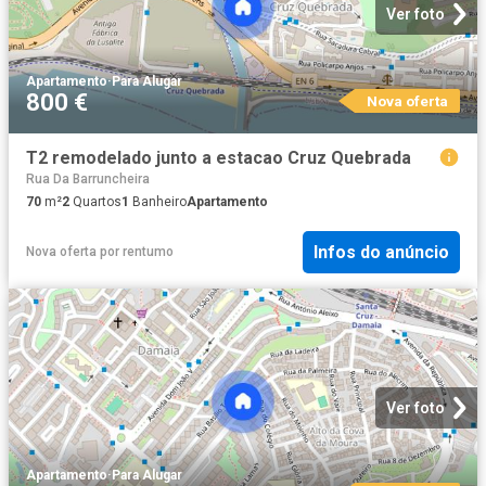
Ver foto
Apartamento
·
Para Alugar
800 €
Nova oferta
T2 remodelado junto a estacao Cruz Quebrada
Rua Da Barruncheira
70
m²
2
Quartos
1
Banheiro
Apartamento
Infos do anúncio
Nova oferta
por
rentumo
Ver foto
Apartamento
·
Para Alugar