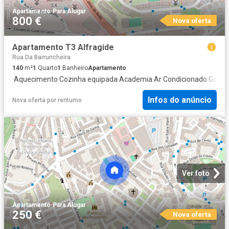
Apartamento
·
Para Alugar
800 €
Nova oferta
Apartamento T3 Alfragide
Rua Da Barruncheira
140
m²
1
Quarto
1
Banheiro
Apartamento
·
Aquecimento
·
Cozinha equipada
·
Academia
·
Ar Condicionado
·
Gara
Infos do anúncio
Nova oferta
por
rentumo
Ver foto
Apartamento
·
Para Alugar
250 €
Nova oferta