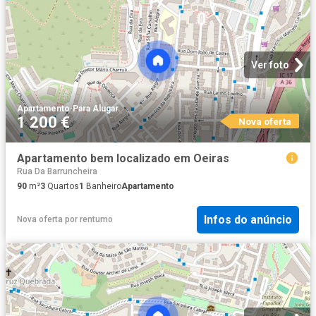
Ver foto
Apartamento
·
Para Alugar
1 200 €
Nova oferta
Apartamento bem localizado em Oeiras
Rua Da Barruncheira
90
m²
3
Quartos
1
Banheiro
Apartamento
Infos do anúncio
Nova oferta
por
rentumo