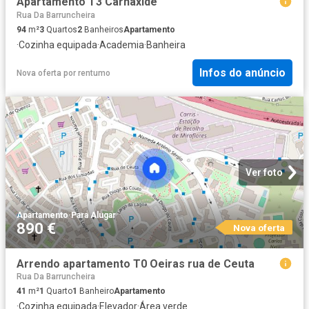
Apartamento T3 Carnaxide
Rua Da Barruncheira
94
m²
3
Quartos
2
Banheiros
Apartamento
·
Cozinha equipada
·
Academia
·
Banheira
Infos do anúncio
Nova oferta
por
rentumo
Ver foto
Apartamento
·
Para Alugar
890 €
Nova oferta
Arrendo apartamento T0 Oeiras rua de Ceuta
Rua Da Barruncheira
41
m²
1
Quarto
1
Banheiro
Apartamento
·
Cozinha equipada
·
Elevador
·
Área verde