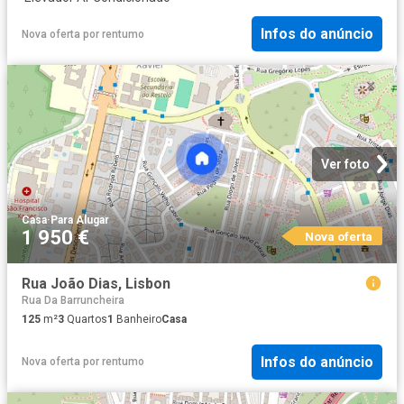
Infos do anúncio
Nova oferta
por
rentumo
Ver foto
Casa
·
Para Alugar
1 950 €
Nova oferta
Rua João Dias, Lisbon
Rua Da Barruncheira
125
m²
3
Quartos
1
Banheiro
Casa
Infos do anúncio
Nova oferta
por
rentumo