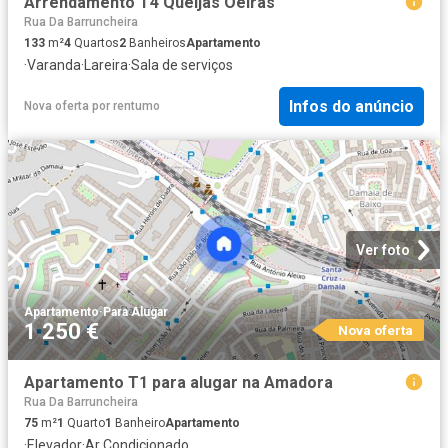
Arrendamento T4 Queijas Oeiras
Rua Da Barruncheira
133
m²
4
Quartos
2
Banheiros
Apartamento
·
Varanda
·
Lareira
·
Sala de serviços
Infos do anúncio
Nova oferta
por
rentumo
Ver foto
Apartamento
·
Para Alugar
1 250 €
Nova oferta
Apartamento T1 para alugar na Amadora
Rua Da Barruncheira
75
m²
1
Quarto
1
Banheiro
Apartamento
·
Elevador
·
Ar Condicionado