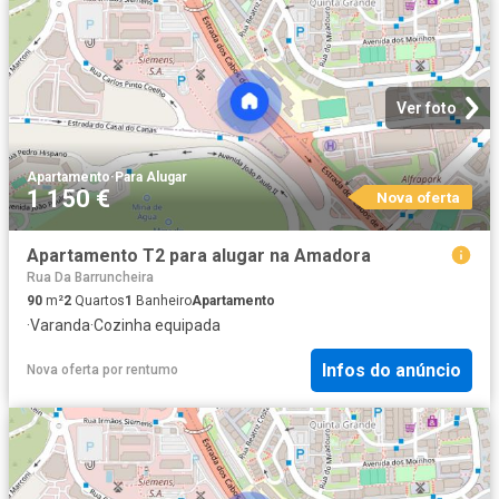
Ver foto
Apartamento
·
Para Alugar
1 150 €
Nova oferta
Apartamento T2 para alugar na Amadora
Rua Da Barruncheira
90
m²
2
Quartos
1
Banheiro
Apartamento
·
Varanda
·
Cozinha equipada
Infos do anúncio
Nova oferta
por
rentumo