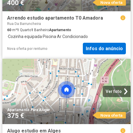
400 €
Nova oferta
Arrendo estudio apartamento T0 Amadora
Rua Da Barruncheira
60
m²
1
Quarto
1
Banheiro
Apartamento
·
Cozinha equipada
·
Piscina
·
Ar Condicionado
Infos do anúncio
Nova oferta
por
rentumo
Ver foto
Apartamento
·
Para Alugar
375 €
Nova oferta
Alugo estudio em Alges