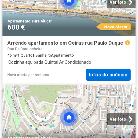
Ver foto
Apartamento
·
Para Alugar
600 €
Nova oferta
Arrendo apartamento em Oeiras rua Paulo Duque
Rua Da Barruncheira
45
m²
1
Quarto
1
Banheiro
Apartamento
·
Cozinha equipada
·
Quintal
·
Ar Condicionado
Infos do anúncio
Nova oferta
por
rentumo
Ver foto