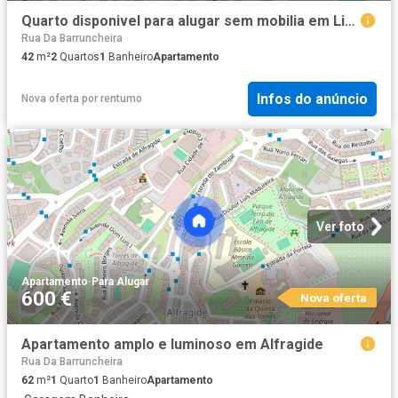
Quarto disponivel para alugar sem mobilia em Lisboa
Rua Da Barruncheira
42
m²
2
Quartos
1
Banheiro
Apartamento
Infos do anúncio
Nova oferta
por
rentumo
Ver foto
Apartamento
·
Para Alugar
600 €
Nova oferta
Apartamento amplo e luminoso em Alfragide
Rua Da Barruncheira
62
m²
1
Quarto
1
Banheiro
Apartamento