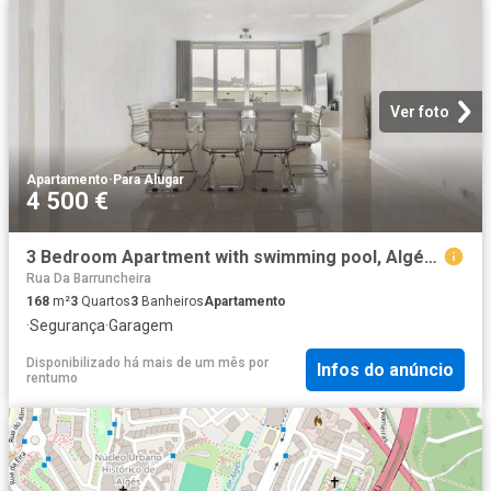
Ver foto
Apartamento
·
Para Alugar
4 500 €
3 Bedroom Apartment with swimming pool, Algés, Oeiras
Rua Da Barruncheira
168
m²
3
Quartos
3
Banheiros
Apartamento
·
Segurança
·
Garagem
Disponibilizado há mais de um mês
por
Infos do anúncio
rentumo