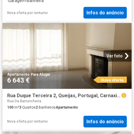
·
Garagem
·
Banheira
Infos do anúncio
Nova oferta
por
rentumo
Ver foto
Apartamento
·
Para Alugar
6 643 €
Nova oferta
Rua Duque Terceira 2, Queijas, Portugal, Carnaxide e Queijas, Lisbon 2790 440
Rua Da Barruncheira
100
m²
3
Quartos
2
Banheiros
Apartamento
Infos do anúncio
Nova oferta
por
rentumo