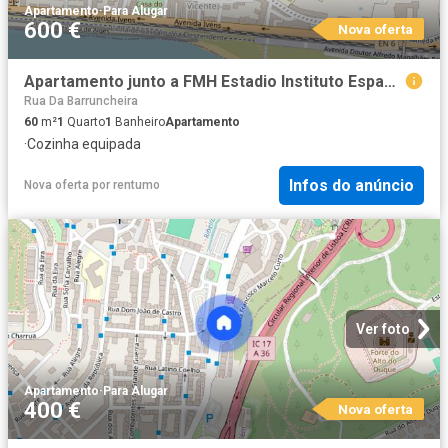
Apartamento
·
Para Alugar
600 €
Nova oferta
Apartamento junto a FMH Estadio Instituto Espanhol
Rua Da Barruncheira
60
m²
1
Quarto
1
Banheiro
Apartamento
·
Cozinha equipada
Infos do anúncio
Nova oferta
por
rentumo
Ver foto
Apartamento
·
Para Alugar
400 €
Nova oferta