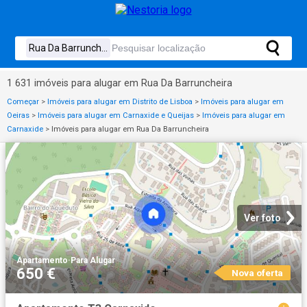
1 631 imóveis para alugar em Rua Da Barruncheira
Começar
>
Imóveis para alugar em Distrito de Lisboa
>
Imóveis para alugar em
Oeiras
>
Imóveis para alugar em Carnaxide e Queijas
>
Imóveis para alugar em
Carnaxide
>
Imóveis para alugar em Rua Da Barruncheira
Ver foto
Apartamento
·
Para Alugar
650 €
Nova oferta