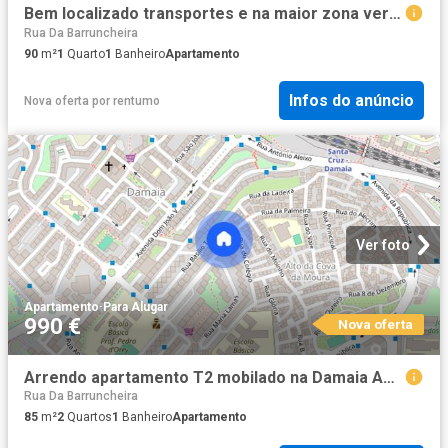
Bem localizado transportes e na maior zona verde de Lisboa
Rua Da Barruncheira
90
m²
1
Quarto
1
Banheiro
Apartamento
Infos do anúncio
Nova oferta
por
rentumo
Ver foto
Apartamento
·
Para Alugar
990 €
Nova oferta
Arrendo apartamento T2 mobilado na Damaia Amadora
Rua Da Barruncheira
85
m²
2
Quartos
1
Banheiro
Apartamento