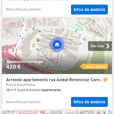
Infos do anúncio
Nova oferta
por
rentumo
Ver foto
Apartamento
·
Para Alugar
420 €
Nova oferta
Arrendo apartamento rua Anibal Betencour Carnaxide
Rua Da Barruncheira
10
m²
1
Quarto
1
Banheiro
Apartamento
Infos do anúncio
Nova oferta
por
rentumo