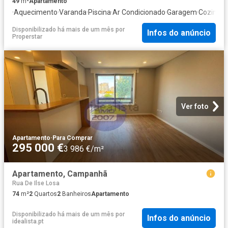
49
m²
Apartamento
·
Aquecimento
·
Varanda
·
Piscina
·
Ar Condicionado
·
Garagem
·
Cozinha 
Disponibilizado há mais de um mês
por
Infos do anúncio
Properstar
Ver foto
Apartamento
·
Para Comprar
295 000 €
3 986 €/m²
Apartamento, Campanhã
Rua De Ilse Losa
74
m²
2
Quartos
2
Banheiros
Apartamento
Disponibilizado há mais de um mês
por
Infos do anúncio
idealista.pt