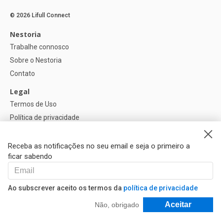
© 2026 Lifull Connect
Nestoria
Trabalhe connosco
Sobre o Nestoria
Contato
Legal
Termos de Uso
Política de privacidade
Política de Cookies
Configurações de cookies
Receba as notificações no seu email e seja o primeiro a
ficar sabendo
Ajuda
FAQ
Ao subscrever aceito os termos da
política de privacidade
Nossos Parceiros
Filtrar e Classificar
Aceitar
Não, obrigado