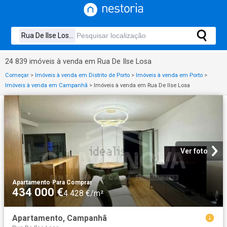
24 839 imóveis à venda em Rua De Ilse Losa
Começar
>
Imóveis à venda em Distrito de Porto
>
Imóveis à venda em Porto
>
Imóveis à venda em Campanhã
>
Imóveis à venda em Rua De Ilse Losa
Ver foto
Apartamento
·
Para Comprar
434 000 €
4 428 €/m²
Apartamento, Campanhã