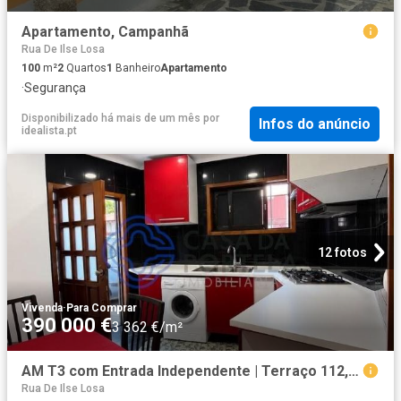
Apartamento, Campanhã
Rua De Ilse Losa
100
m²
2
Quartos
1
Banheiro
Apartamento
·
Segurança
Disponibilizado há mais de um mês
por
Infos do anúncio
idealista.pt
12 fotos
Vivenda
·
Para Comprar
390 000 €
3 362 €/m²
AM T3 com Entrada Independente | Terraço 112,5 m²| Garagem P. 116m² Campanhã
Rua De Ilse Losa