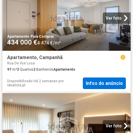
Ver foto
Apartamento
·
Para Comprar
434 000 €
4 474 €/m²
Apartamento, Campanhã
Rua De Ilse Losa
97
m²
2
Quartos
2
Banheiros
Apartamento
Disponibilizado Há 2 semanas
por
Infos do anúncio
idealista.pt
Ver foto