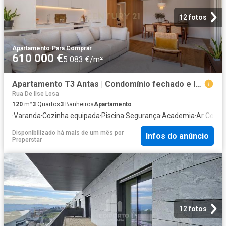
12 fotos
Apartamento
·
Para Comprar
610 000 €
5 083 €/m²
Apartamento T3 Antas | Condomínio fechado e localização Premium
Rua De Ilse Losa
120
m²
3
Quartos
3
Banheiros
Apartamento
·
Varanda
·
Cozinha equipada
·
Piscina
·
Segurança
·
Academia
·
Ar Condi
Disponibilizado há mais de um mês
por
Infos do anúncio
Properstar
12 fotos