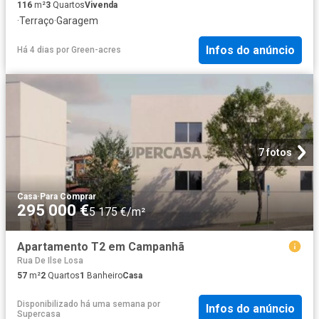
116
m²
3
Quartos
Vivenda
·
Terraço
·
Garagem
Infos do anúncio
Há 4 dias
por
Green-acres
7 fotos
Casa
·
Para Comprar
295 000 €
5 175 €/m²
Apartamento T2 em Campanhã
Rua De Ilse Losa
57
m²
2
Quartos
1
Banheiro
Casa
Disponibilizado há uma semana
por
Infos do anúncio
Supercasa