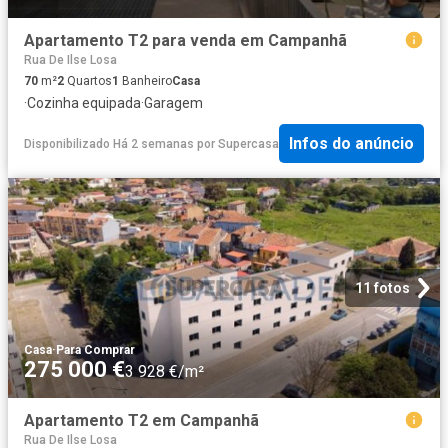
Apartamento T2 para venda em Campanhã
Rua De Ilse Losa
70
m²
2
Quartos
1
Banheiro
Casa
·
Cozinha equipada
·
Garagem
Infos do anúncio
Disponibilizado Há 2 semanas
por
Supercasa
11 fotos
Casa
·
Para Comprar
275 000 €
3 928 €/m²
Apartamento T2 em Campanhã
Rua De Ilse Losa