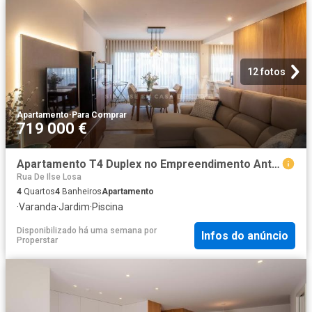
12 fotos
Apartamento
·
Para Comprar
719 000 €
Apartamento T4 Duplex no Empreendimento Antas Atrium, Antas, Porto
Rua De Ilse Losa
4
Quartos
4
Banheiros
Apartamento
·
Varanda
·
Jardim
·
Piscina
Disponibilizado há uma semana
por
Infos do anúncio
Properstar