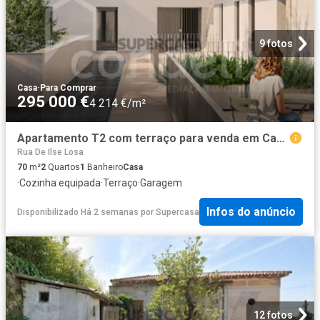
9 fotos
Casa
·
Para Comprar
295 000 €
4 214 €/m²
Apartamento T2 com terraço para venda em Campanhã
Rua De Ilse Losa
70
m²
2
Quartos
1
Banheiro
Casa
·
Cozinha equipada
·
Terraço
·
Garagem
Infos do anúncio
Disponibilizado Há 2 semanas
por
Supercasa
12 fotos