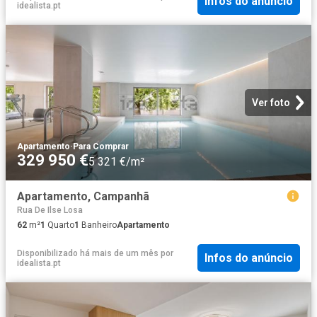
Infos do anúncio
idealista.pt
Ver foto
Apartamento
·
Para Comprar
329 950 €
5 321 €/m²
Apartamento, Campanhã
Rua De Ilse Losa
62
m²
1
Quarto
1
Banheiro
Apartamento
Disponibilizado há mais de um mês
por
Infos do anúncio
idealista.pt