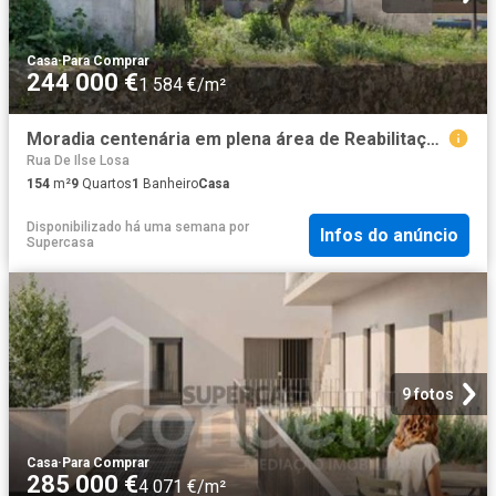
Casa
·
Para Comprar
244 000 €
1 584 €/m²
Moradia centenária em plena área de Reabilitação urbana de Azevedo de Campanhã
Rua De Ilse Losa
154
m²
9
Quartos
1
Banheiro
Casa
Disponibilizado há uma semana
por
Infos do anúncio
Supercasa
9 fotos
Casa
·
Para Comprar
285 000 €
4 071 €/m²