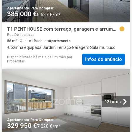
Apartamento
·
Para Comprar
385 000 €
6 637 €/m²
T1 PENTHOUSE com terraço, garagem e arrumos em zona nobre ANTAS
Rua De Ilse Losa
58
m²
1
Quarto
1
Banheiro
Apartamento
·
Cozinha equipada
·
Jardim
·
Terraço
·
Garagem
·
Sala multiuso
Disponibilizado há mais de um mês
por
Infos do anúncio
Properstar
12 fotos
Apartamento
·
Para Comprar
329 950 €
7 020 €/m²