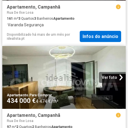
Apartamento, Campanhã
Rua De Ilse Losa
161
m²
3
Quartos
3
Banheiros
Apartamento
·
Varanda
·
Segurança
Disponibilizado há mais de um mês
por
Infos do anúncio
idealista.pt
Ver foto
Apartamento
·
Para Comprar
434 000 €
4 474 €/m²
Apartamento, Campanhã
Rua De Ilse Losa
97
m²
2
Quartos
2
Banheiros
Apartamento