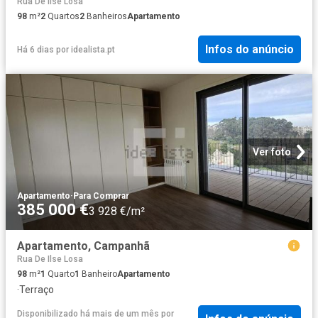
Rua De Ilse Losa
98
m²
2
Quartos
2
Banheiros
Apartamento
Infos do anúncio
Há 6 dias
por
idealista.pt
Ver foto
Apartamento
·
Para Comprar
385 000 €
3 928 €/m²
Apartamento, Campanhã
Rua De Ilse Losa
98
m²
1
Quarto
1
Banheiro
Apartamento
·
Terraço
Disponibilizado há mais de um mês
por