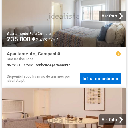
Ver foto
Apartamento
·
Para Comprar
235 000 €
2 473 €/m²
Apartamento, Campanhã
Rua De Ilse Losa
95
m²
2
Quartos
1
Banheiro
Apartamento
Disponibilizado há mais de um mês
por
Infos do anúncio
idealista.pt
Ver foto