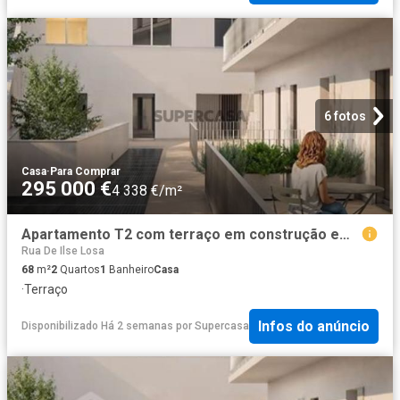
6 fotos
Casa
·
Para Comprar
295 000 €
4 338 €/m²
Apartamento T2 com terraço em construção em Campanhã
Rua De Ilse Losa
68
m²
2
Quartos
1
Banheiro
Casa
·
Terraço
Infos do anúncio
Disponibilizado Há 2 semanas
por
Supercasa