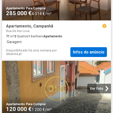
Apartamento
·
Para Comprar
285 000 €
4 014 €/m²
Apartamento, Campanhã
Rua De Ilse Losa
71
m²
2
Quartos
1
Banheiro
Apartamento
·
Garagem
Disponibilizado há uma semana
por
Infos do anúncio
idealista.pt
Ver foto
Apartamento
·
Para Comprar
120 000 €
1 200 €/m²