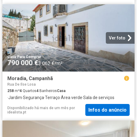
Ver foto
Casa
·
Para Comprar
790 000 €
3 062 €/m²
Moradia, Campanhã
Rua De Ilse Losa
258
m²
4
Quartos
4
Banheiros
Casa
·
Jardim
·
Segurança
·
Terraço
·
Área verde
·
Sala de serviços
Disponibilizado há mais de um mês
por
Infos do anúncio
idealista.pt