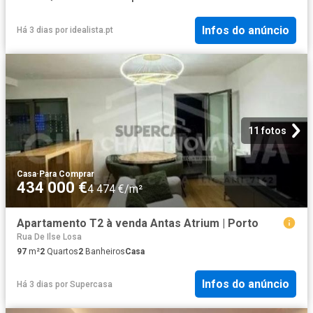
Infos do anúncio
Há 3 dias
por
idealista.pt
11 fotos
Casa
·
Para Comprar
434 000 €
4 474 €/m²
Apartamento T2 à venda Antas Atrium | Porto
Rua De Ilse Losa
97
m²
2
Quartos
2
Banheiros
Casa
Infos do anúncio
Há 3 dias
por
Supercasa