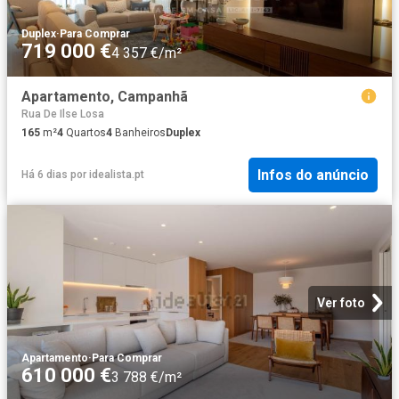
Duplex
·
Para Comprar
719 000 €
4 357 €/m²
Apartamento, Campanhã
Rua De Ilse Losa
165
m²
4
Quartos
4
Banheiros
Duplex
Infos do anúncio
Há 6 dias
por
idealista.pt
Ver foto
Apartamento
·
Para Comprar
610 000 €
3 788 €/m²