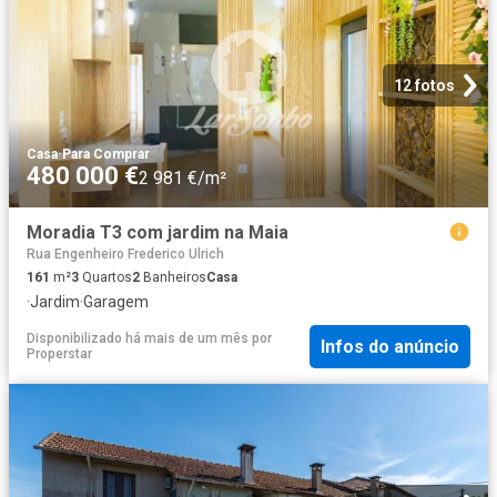
12 fotos
Casa
·
Para Comprar
480 000 €
2 981 €/m²
Moradia T3 com jardim na Maia
Rua Engenheiro Frederico Ulrich
161
m²
3
Quartos
2
Banheiros
Casa
·
Jardim
·
Garagem
Disponibilizado há mais de um mês
por
Infos do anúncio
Properstar