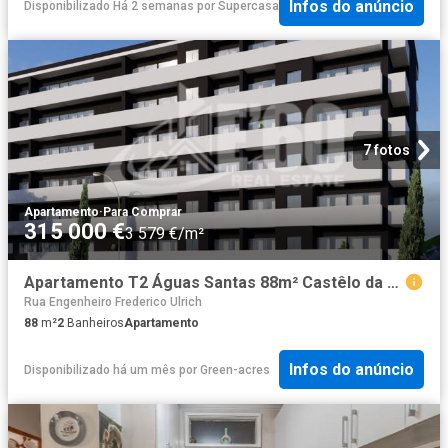
Infos do anúncio
Disponibilizado Há 2 semanas
por
Supercasa
7 fotos
Apartamento
·
Para Comprar
315 000 €
3 579 €/m²
Apartamento T2 Águas Santas 88m² Castêlo da Maia
Rua Engenheiro Frederico Ulrich
88
m²
2
Banheiros
Apartamento
Infos do anúncio
Disponibilizado há um mês
por
Green-acres