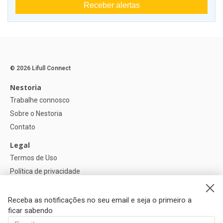
Receber alertas
© 2026 Lifull Connect
Nestoria
Trabalhe connosco
Sobre o Nestoria
Contato
Legal
Termos de Uso
Política de privacidade
Política de Cookies
Configurações de cookies
Receba as notificações no seu email e seja o primeiro a
ficar sabendo
Ajuda