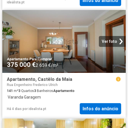
Infos do anúncio
idealista.pt
Ver foto
Apartamento
·
Para Comprar
375 000 €
2 659 €/m²
Apartamento, Castêlo da Maia
Rua Engenheiro Frederico Ulrich
141
m²
3
Quartos
3
Banheiros
Apartamento
·
Varanda
·
Garagem
Infos do anúncio
Há 4 dias
por
idealista.pt