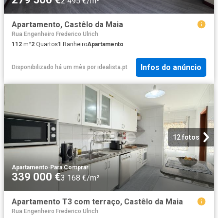
2 495 €/m²
Apartamento, Castêlo da Maia
Rua Engenheiro Frederico Ulrich
112
m²
2
Quartos
1
Banheiro
Apartamento
Infos do anúncio
Disponibilizado há um mês
por
idealista.pt
12 fotos
Apartamento
·
Para Comprar
339 000 €
3 168 €/m²
Apartamento T3 com terraço, Castêlo da Maia
Rua Engenheiro Frederico Ulrich