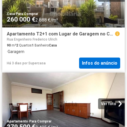
Casa
·
Para Comprar
260 000 €
2 888 €/m²
Apartamento T2+1 com Lugar de Garagem no Centro da Cidade da Maia
Rua Engenheiro Frederico Ulrich
90
m²
2
Quartos
1
Banheiro
Casa
·
Garagem
Infos do anúncio
Há 3 dias
por
Supercasa
Ver foto
Apartamento
·
Para Comprar
279 500 €