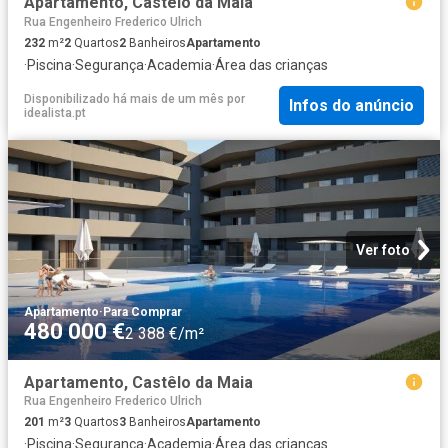
Apartamento, Castêlo da Maia
Rua Engenheiro Frederico Ulrich
232
m²
2
Quartos
2
Banheiros
Apartamento
·
Piscina
·
Segurança
·
Academia
·
Área das crianças
Disponibilizado há mais de um mês
por
Infos do anúncio
idealista.pt
Ver foto
Apartamento
·
Para Comprar
480 000 €
2 388 €/m²
Apartamento, Castêlo da Maia
Rua Engenheiro Frederico Ulrich
201
m²
3
Quartos
3
Banheiros
Apartamento
·
Piscina
·
Segurança
·
Academia
·
Área das crianças