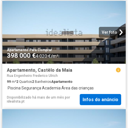
Ver foto
Apartamento
·
Para Comprar
398 000 €
4 020 €/m²
Apartamento, Castêlo da Maia
Rua Engenheiro Frederico Ulrich
99
m²
2
Quartos
2
Banheiros
Apartamento
·
Piscina
·
Segurança
·
Academia
·
Área das crianças
Disponibilizado há mais de um mês
por
Infos do anúncio
idealista.pt