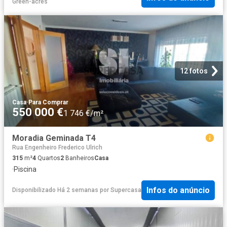
Green-acres
12 fotos
Casa
·
Para Comprar
550 000 €
1 746 €/m²
Moradia Geminada T4
Rua Engenheiro Frederico Ulrich
315
m²
4
Quartos
2
Banheiros
Casa
·
Piscina
Infos do anúncio
Disponibilizado Há 2 semanas
por
Supercasa