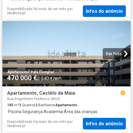
Disponibilizado há mais de um mês
por
Infos do anúncio
idealista.pt
Ver foto
Apartamento
·
Para Comprar
470 000 €
2 540 €/m²
Apartamento, Castêlo da Maia
Rua Engenheiro Frederico Ulrich
185
m²
3
Quartos
3
Banheiros
Apartamento
·
Piscina
·
Segurança
·
Academia
·
Área das crianças
Disponibilizado há mais de um mês
por
Infos do anúncio
idealista.pt