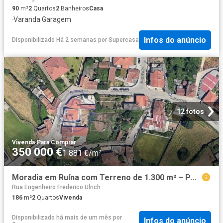
90
m²
2
Quartos
2
Banheiros
Casa
·
Varanda
·
Garagem
Infos do anúncio
Disponibilizado Há 2 semanas
por
Supercasa
12 fotos
Vivenda
·
Para Comprar
350 000 €
1 881 €/m²
Moradia em Ruína com Terreno de 1.300 m² – Potencial para Lo. 186m² Castêlo da Maia
Rua Engenheiro Frederico Ulrich
186
m²
2
Quartos
Vivenda
Disponibilizado há mais de um mês
por
Infos do anúncio