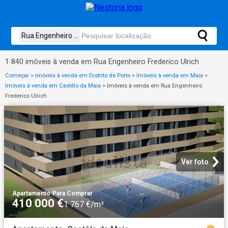
1 840 imóveis à venda em Rua Engenheiro Frederico Ulrich
Começar
>
Imóveis à venda em Distrito de Porto
>
Imóveis à venda em Maia
>
Imóveis à venda em Castêlo da Maia
>
Imóveis à venda em Rua Engenheiro
Frederico Ulrich
Ver foto
Apartamento
·
Para Comprar
410 000 €
1 767 €/m²