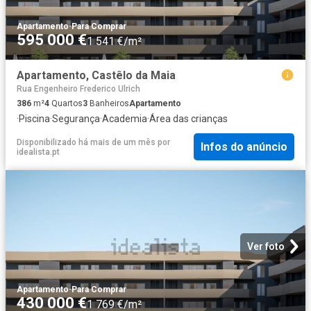
Apartamento
·
Para Comprar
595 000 €
1 541 €/m²
Apartamento, Castêlo da Maia
Rua Engenheiro Frederico Ulrich
386
m²
4
Quartos
3
Banheiros
Apartamento
·
Piscina
·
Segurança
·
Academia
·
Área das crianças
Disponibilizado há mais de um mês
por
Infos do anúncio
idealista.pt
Ver foto
Apartamento
·
Para Comprar
430 000 €
1 769 €/m²