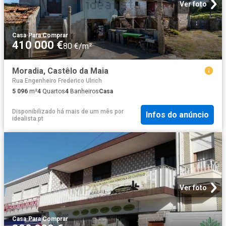
Ver foto
Casa
·
Para Comprar
410 000 €
80 €/m²
Moradia, Castêlo da Maia
Rua Engenheiro Frederico Ulrich
5 096
m²
4
Quartos
4
Banheiros
Casa
Disponibilizado há mais de um mês
por
Infos do anúncio
idealista.pt
Ver foto
Casa
·
Para Comprar