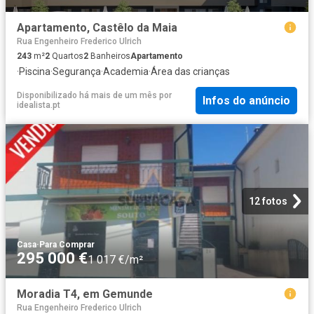
Apartamento, Castêlo da Maia
Rua Engenheiro Frederico Ulrich
243
m²
2
Quartos
2
Banheiros
Apartamento
·
Piscina
·
Segurança
·
Academia
·
Área das crianças
Disponibilizado há mais de um mês
por
Infos do anúncio
idealista.pt
12 fotos
Casa
·
Para Comprar
295 000 €
1 017 €/m²
Moradia T4, em Gemunde
Rua Engenheiro Frederico Ulrich