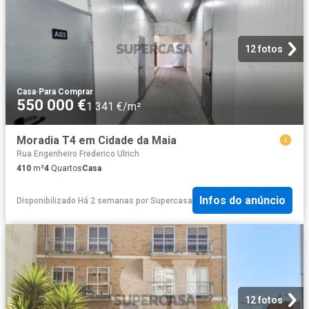
12 fotos
Casa
·
Para Comprar
550 000 €
1 341 €/m²
Moradia T4 em Cidade da Maia
Rua Engenheiro Frederico Ulrich
410
m²
4
Quartos
Casa
Infos do anúncio
Disponibilizado Há 2 semanas
por
Supercasa
12 fotos