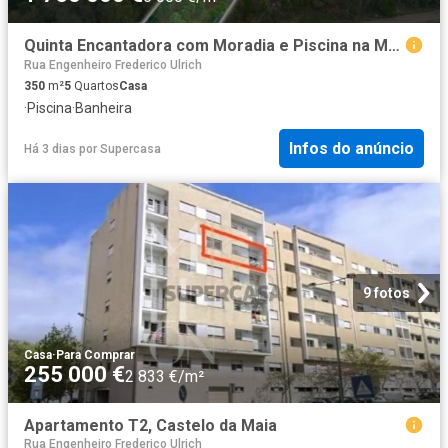
Quinta Encantadora com Moradia e Piscina na Maia Porto
Rua Engenheiro Frederico Ulrich
350
m²
5
Quartos
Casa
·
Piscina
·
Banheira
Infos do anúncio
Há 3 dias
por
Supercasa
9 fotos
Casa
·
Para Comprar
255 000 €
2 833 €/m²
Apartamento T2, Castelo da Maia
Rua Engenheiro Frederico Ulrich