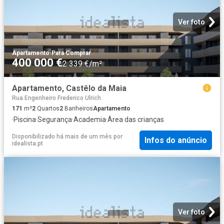
Ver foto
Apartamento
·
Para Comprar
400 000 €
2 339 €/m²
Apartamento, Castêlo da Maia
Rua Engenheiro Frederico Ulrich
171
m²
2
Quartos
2
Banheiros
Apartamento
·
Piscina
·
Segurança
·
Academia
·
Área das crianças
Disponibilizado há mais de um mês
por
Infos do anúncio
idealista.pt
Ver foto