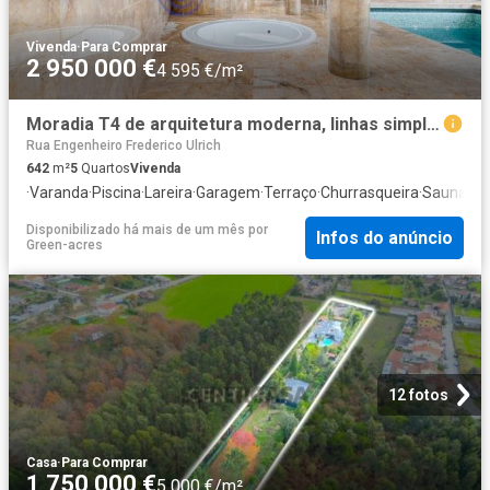
Vivenda
·
Para Comprar
2 950 000 €
4 595 €/m²
Moradia T4 de arquitetura moderna, linhas simples e contempo. 642m² Castêlo da Maia
Rua Engenheiro Frederico Ulrich
642
m²
5
Quartos
Vivenda
·
Varanda
·
Piscina
·
Lareira
·
Garagem
·
Terraço
·
Churrasqueira
·
Sauna
·
Sa
Disponibilizado há mais de um mês
por
Infos do anúncio
Green-acres
12 fotos
Casa
·
Para Comprar
1 750 000 €
5 000 €/m²