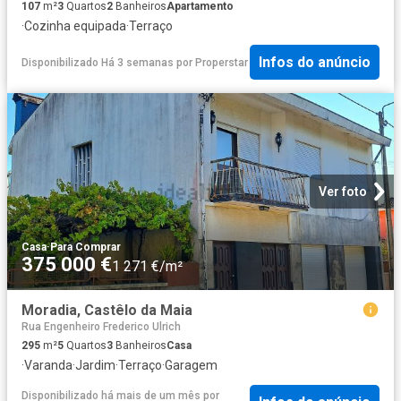
107
m²
3
Quartos
2
Banheiros
Apartamento
·
Cozinha equipada
·
Terraço
Infos do anúncio
Disponibilizado Há 3 semanas
por
Properstar
Ver foto
Casa
·
Para Comprar
375 000 €
1 271 €/m²
Moradia, Castêlo da Maia
Rua Engenheiro Frederico Ulrich
295
m²
5
Quartos
3
Banheiros
Casa
·
Varanda
·
Jardim
·
Terraço
·
Garagem
Disponibilizado há mais de um mês
por