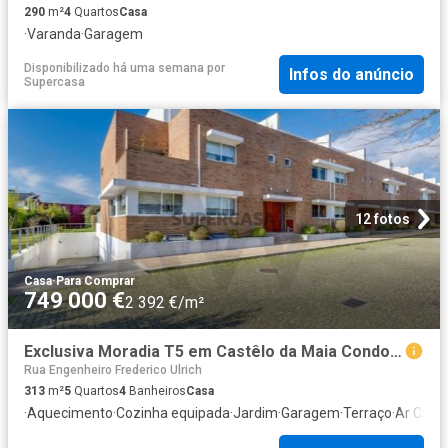
290
m²
4
Quartos
Casa
·
Varanda
·
Garagem
Disponibilizado há uma semana
por
Infos do anúncio
Supercasa
12 fotos
Casa
·
Para Comprar
749 000 €
2 392 €/m²
Exclusiva Moradia T5 em Castêlo da Maia Condomínio Privado
Rua Engenheiro Frederico Ulrich
313
m²
5
Quartos
4
Banheiros
Casa
·
Aquecimento
·
Cozinha equipada
·
Jardim
·
Garagem
·
Terraço
·
Ar Cond