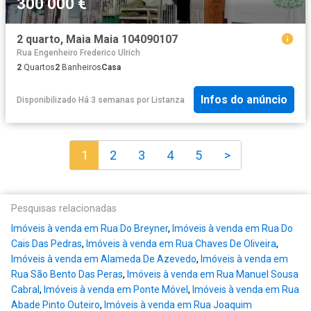
300 000 €
2 quarto, Maia Maia 104090107
Rua Engenheiro Frederico Ulrich
2
Quartos
2
Banheiros
Casa
Infos do anúncio
Disponibilizado Há 3 semanas
por
Listanza
1
2
3
4
5
>
Pesquisas relacionadas
Imóveis à venda em Rua Do Breyner
,
Imóveis à venda em Rua Do
Cais Das Pedras
,
Imóveis à venda em Rua Chaves De Oliveira
,
Imóveis à venda em Alameda De Azevedo
,
Imóveis à venda em
Rua São Bento Das Peras
,
Imóveis à venda em Rua Manuel Sousa
Cabral
,
Imóveis à venda em Ponte Móvel
,
Imóveis à venda em Rua
Abade Pinto Outeiro
,
Imóveis à venda em Rua Joaquim