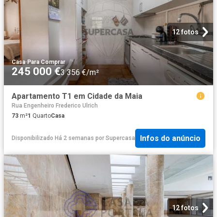
12 fotos
Casa
·
Para Comprar
245 000 €
3 356 €/m²
Apartamento T1 em Cidade da Maia
Rua Engenheiro Frederico Ulrich
73
m²
1
Quarto
Casa
Infos do anúncio
Disponibilizado Há 2 semanas
por
Supercasa
12 fotos