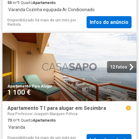
50
m²
1
Quarto
Apartamento
·
Varanda
·
Cozinha equipada
·
Ar Condicionado
Disponibilizado há mais de um mês
por
Infos do anúncio
Rentola
12 fotos
Apartamento
·
Para Alugar
1 100 €
Apartamento T1 para alugar em Sesimbra
Rua Professor Joaquim Marques Pólvoa
73
m²
1
Quarto
Apartamento
·
Varanda
Disponibilizado há mais de um mês
por