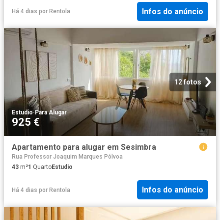
Infos do anúncio
Há 4 dias
por
Rentola
12 fotos
Estudio
·
Para Alugar
925 €
Apartamento para alugar em Sesimbra
Rua Professor Joaquim Marques Pólvoa
43
m²
1
Quarto
Estudio
Infos do anúncio
Há 4 dias
por
Rentola