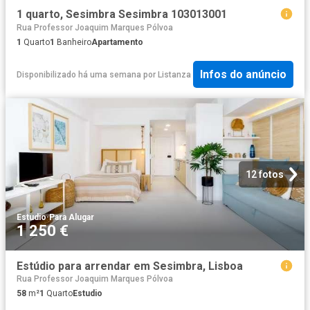
1 quarto, Sesimbra Sesimbra 103013001
Rua Professor Joaquim Marques Pólvoa
1
Quarto
1
Banheiro
Apartamento
Infos do anúncio
Disponibilizado há uma semana
por
Listanza
12 fotos
Estudio
·
Para Alugar
1 250 €
Estúdio para arrendar em Sesimbra, Lisboa
Rua Professor Joaquim Marques Pólvoa
58
m²
1
Quarto
Estudio