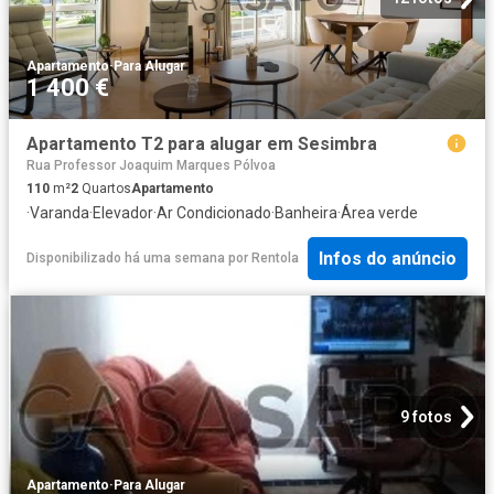
Apartamento
·
Para Alugar
1 400 €
Apartamento T2 para alugar em Sesimbra
Rua Professor Joaquim Marques Pólvoa
110
m²
2
Quartos
Apartamento
·
Varanda
·
Elevador
·
Ar Condicionado
·
Banheira
·
Área verde
Infos do anúncio
Disponibilizado há uma semana
por
Rentola
9 fotos
Apartamento
·
Para Alugar