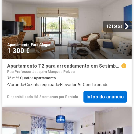
12 fotos
Apartamento
·
Para Alugar
1 300 €
Apartamento T2 para arrendamento em Sesimbra, Lisboa
Rua Professor Joaquim Marques Pólvoa
75
m²
2
Quartos
Apartamento
·
Varanda
·
Cozinha equipada
·
Elevador
·
Ar Condicionado
Infos do anúncio
Disponibilizado Há 2 semanas
por
Rentola