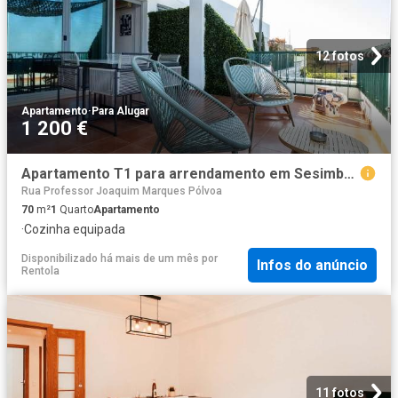
12 fotos
Apartamento
·
Para Alugar
1 200 €
Apartamento T1 para arrendamento em Sesimbra, Lisboa
Rua Professor Joaquim Marques Pólvoa
70
m²
1
Quarto
Apartamento
·
Cozinha equipada
Disponibilizado há mais de um mês
por
Infos do anúncio
Rentola
11 fotos