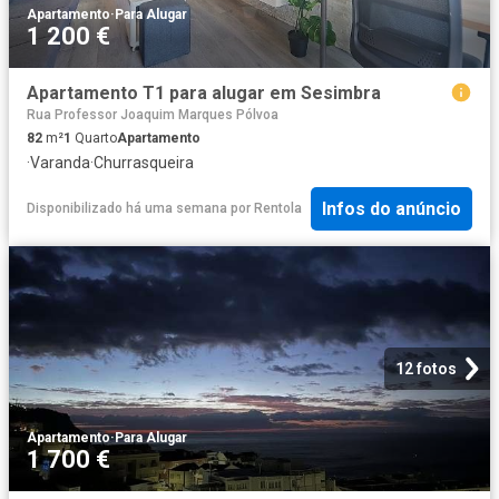
Apartamento
·
Para Alugar
1 200 €
Apartamento T1 para alugar em Sesimbra
Rua Professor Joaquim Marques Pólvoa
82
m²
1
Quarto
Apartamento
·
Varanda
·
Churrasqueira
Infos do anúncio
Disponibilizado há uma semana
por
Rentola
12 fotos
Apartamento
·
Para Alugar
1 700 €