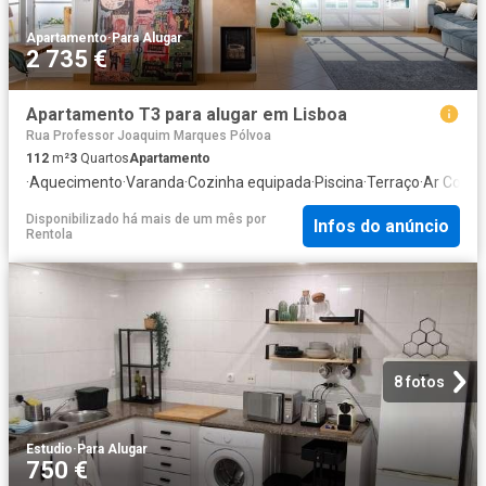
Apartamento
·
Para Alugar
2 735 €
Apartamento T3 para alugar em Lisboa
Rua Professor Joaquim Marques Pólvoa
112
m²
3
Quartos
Apartamento
·
Aquecimento
·
Varanda
·
Cozinha equipada
·
Piscina
·
Terraço
·
Ar Condi
Disponibilizado há mais de um mês
por
Infos do anúncio
Rentola
8 fotos
Estudio
·
Para Alugar
750 €