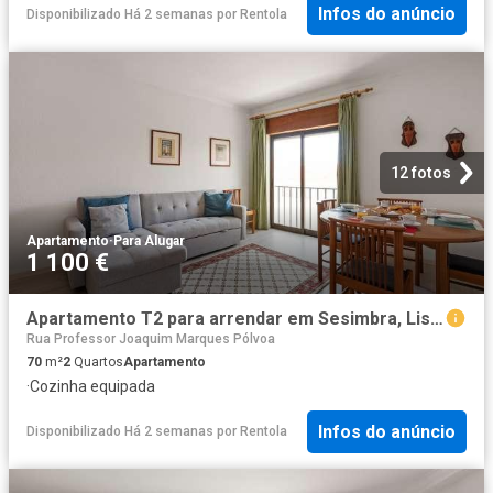
Infos do anúncio
Disponibilizado Há 2 semanas
por
Rentola
12 fotos
Apartamento
·
Para Alugar
1 100 €
Apartamento T2 para arrendar em Sesimbra, Lisboa
Rua Professor Joaquim Marques Pólvoa
70
m²
2
Quartos
Apartamento
·
Cozinha equipada
Infos do anúncio
Disponibilizado Há 2 semanas
por
Rentola