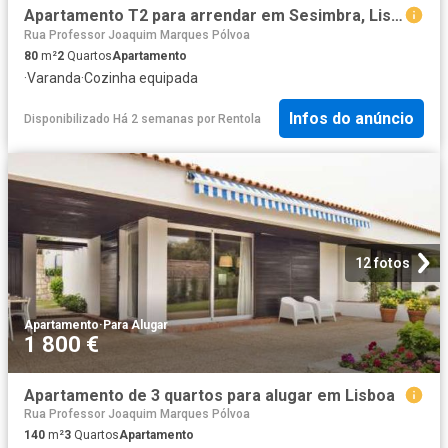
Apartamento T2 para arrendar em Sesimbra, Lisboa
Rua Professor Joaquim Marques Pólvoa
80
m²
2
Quartos
Apartamento
·
Varanda
·
Cozinha equipada
Infos do anúncio
Disponibilizado Há 2 semanas
por
Rentola
12 fotos
Apartamento
·
Para Alugar
1 800 €
Apartamento de 3 quartos para alugar em Lisboa
Rua Professor Joaquim Marques Pólvoa
140
m²
3
Quartos
Apartamento