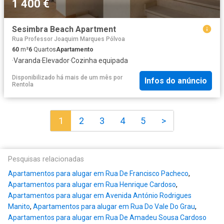
1 400 €
Sesimbra Beach Apartment
Rua Professor Joaquim Marques Pólvoa
60
m²
6
Quartos
Apartamento
·
Varanda
·
Elevador
·
Cozinha equipada
Disponibilizado há mais de um mês
por
Infos do anúncio
Rentola
1
2
3
4
5
>
Pesquisas relacionadas
Apartamentos para alugar em Rua De Francisco Pacheco
,
Apartamentos para alugar em Rua Henrique Cardoso
,
Apartamentos para alugar em Avenida António Rodrigues
Manito
,
Apartamentos para alugar em Rua Do Vale Do Grau
,
Apartamentos para alugar em Rua De Amadeu Sousa Cardoso