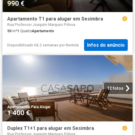
990 €
Apartamento T1 para alugar em Sesimbra
Rua Professor Joaquim Marques Pólvoa
50
m²
1
Quarto
Apartamento
Infos do anúncio
Disponibilizado Há 2 semanas
por
Rentola
12 fotos
Apartamento
·
Para Alugar
1 400 €
Duplex T1+1 para alugar em Sesimbra
Rua Professor Joaquim Marques Pólvoa