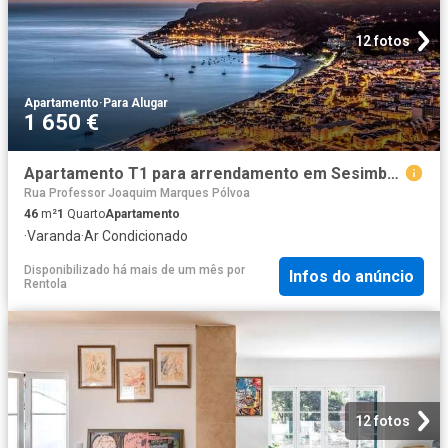
12 fotos
Apartamento
·
Para Alugar
1 650 €
Apartamento T1 para arrendamento em Sesimbra, Lisboa
Rua Professor Joaquim Marques Pólvoa
46
m²
1
Quarto
Apartamento
·
Varanda
·
Ar Condicionado
Disponibilizado há mais de um mês
por
Infos do anúncio
Rentola
12 fotos