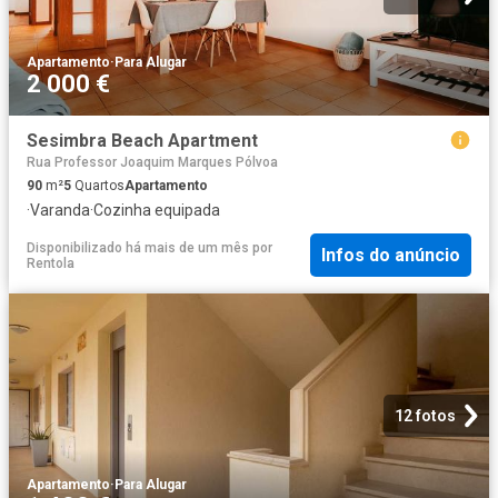
Apartamento
·
Para Alugar
2 000 €
Sesimbra Beach Apartment
Rua Professor Joaquim Marques Pólvoa
90
m²
5
Quartos
Apartamento
·
Varanda
·
Cozinha equipada
Disponibilizado há mais de um mês
por
Infos do anúncio
Rentola
12 fotos
Apartamento
·
Para Alugar