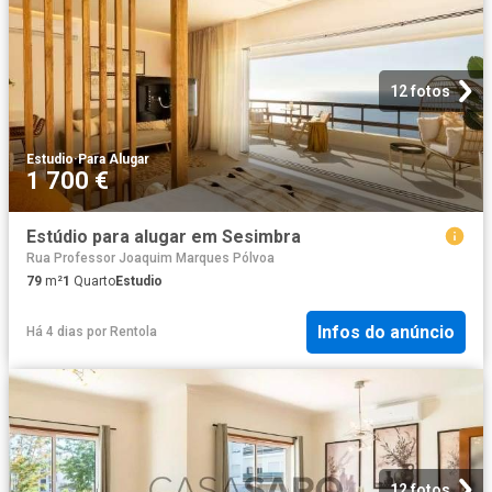
12 fotos
Estudio
·
Para Alugar
1 700 €
Estúdio para alugar em Sesimbra
Rua Professor Joaquim Marques Pólvoa
79
m²
1
Quarto
Estudio
Infos do anúncio
Há 4 dias
por
Rentola
12 fotos