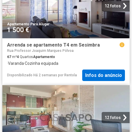
12 fotos
Apartamento
·
Para Alugar
1 500 €
Arrenda se apartamento T4 em Sesimbra
Rua Professor Joaquim Marques Pólvoa
67
m²
4
Quartos
Apartamento
·
Varanda
·
Cozinha equipada
Infos do anúncio
Disponibilizado Há 2 semanas
por
Rentola
12 fotos