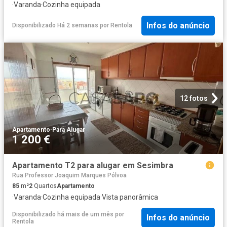
·
Varanda
·
Cozinha equipada
Infos do anúncio
Disponibilizado Há 2 semanas
por
Rentola
12 fotos
Apartamento
·
Para Alugar
1 200 €
Apartamento T2 para alugar em Sesimbra
Rua Professor Joaquim Marques Pólvoa
85
m²
2
Quartos
Apartamento
·
Varanda
·
Cozinha equipada
·
Vista panorâmica
Disponibilizado há mais de um mês
por
Infos do anúncio
Rentola