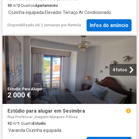
90
m²
2
Quartos
Apartamento
·
Cozinha equipada
·
Elevador
·
Terraço
·
Ar Condicionado
Infos do anúncio
Disponibilizado Há 2 semanas
por
Rentola
4 fotos
Estudio
·
Para Alugar
2 000 €
Estúdio para alugar em Sesimbra
Rua Professor Joaquim Marques Pólvoa
92
m²
1
Quarto
Estudio
·
Varanda
·
Cozinha equipada