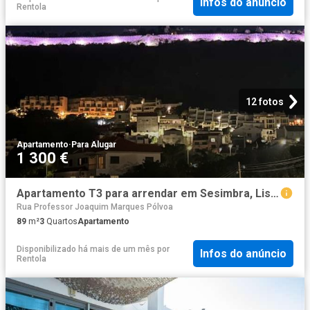
Infos do anúncio
Rentola
12 fotos
Apartamento
·
Para Alugar
1 300 €
Apartamento T3 para arrendar em Sesimbra, Lisboa
Rua Professor Joaquim Marques Pólvoa
89
m²
3
Quartos
Apartamento
Disponibilizado há mais de um mês
por
Infos do anúncio
Rentola