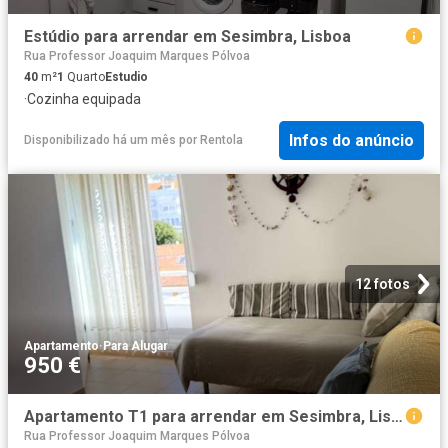
Estúdio para arrendar em Sesimbra, Lisboa
Rua Professor Joaquim Marques Pólvoa
40
m²
1
Quarto
Estudio
·
Cozinha equipada
Infos do anúncio
Disponibilizado há um mês
por
Rentola
12 fotos
Apartamento
·
Para Alugar
950 €
Apartamento T1 para arrendar em Sesimbra, Lisboa
Rua Professor Joaquim Marques Pólvoa