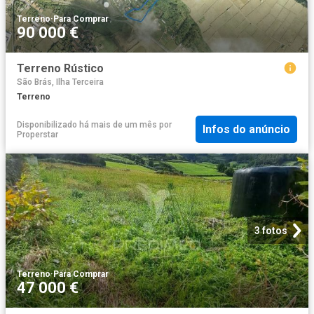
Terreno
·
Para Comprar
90 000 €
Terreno Rústico
São Brás, Ilha Terceira
Terreno
Disponibilizado há mais de um mês
por
Infos do anúncio
Properstar
3 fotos
Terreno
·
Para Comprar
47 000 €