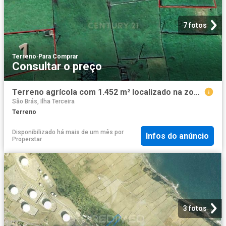
7 fotos
Terreno
·
Para Comprar
Consultar o preço
Terreno agrícola com 1.452 m² localizado na zona das Fontinhas, no concelho da Praia da Vitória, Ilha Terceira
São Brás, Ilha Terceira
Terreno
Disponibilizado há mais de um mês
por
Infos do anúncio
Properstar
3 fotos