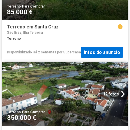
Terreno
·
Para Comprar
85 000 €
Terreno em Santa Cruz
São Brás, Ilha Terceira
Terreno
Infos do anúncio
Disponibilizado Há 2 semanas
por
Supercasa
12 fotos
Terreno
·
Para Comprar
350 000 €