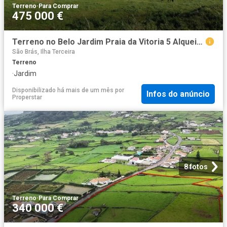
Terreno
·
Para Comprar
475 000 €
Terreno no Belo Jardim Praia da Vitoria 5 Alqueires Boa vista
São Brás, Ilha Terceira
Terreno
·
Jardim
Disponibilizado há mais de um mês
por
Infos do anúncio
Properstar
8 fotos
Terreno
·
Para Comprar
340 000 €