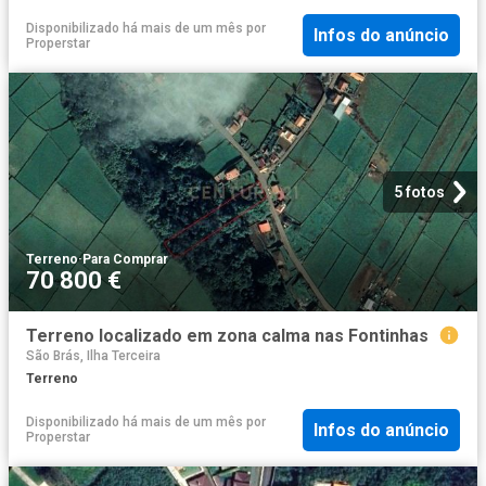
Disponibilizado há mais de um mês
por
Infos do anúncio
Properstar
5 fotos
Terreno
·
Para Comprar
70 800 €
Terreno localizado em zona calma nas Fontinhas
São Brás, Ilha Terceira
Terreno
Disponibilizado há mais de um mês
por
Infos do anúncio
Properstar