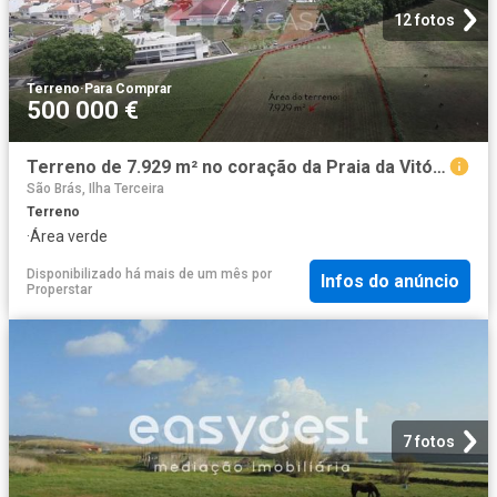
12 fotos
Terreno
·
Para Comprar
500 000 €
Terreno de 7.929 m² no coração da Praia da Vitória
São Brás, Ilha Terceira
Terreno
·
Área verde
Disponibilizado há mais de um mês
por
Infos do anúncio
Properstar
7 fotos