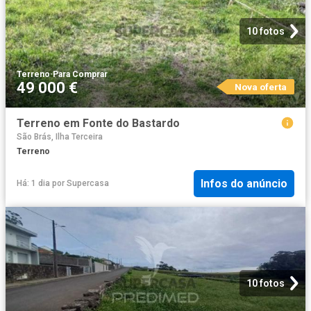
10 fotos
Terreno
·
Para Comprar
49 000 €
Nova oferta
Terreno em Fonte do Bastardo
São Brás, Ilha Terceira
Terreno
Infos do anúncio
Há: 1 dia
por
Supercasa
10 fotos