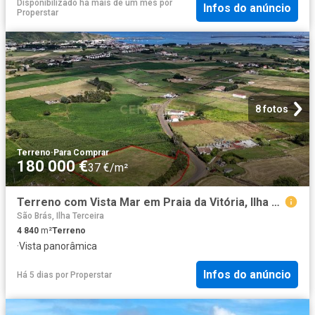
Disponibilizado há mais de um mês
por
Infos do anúncio
Properstar
8 fotos
Terreno
·
Para Comprar
180 000 €
37 €/m²
Terreno com Vista Mar em Praia da Vitória, Ilha Terceira
São Brás, Ilha Terceira
4 840
m²
Terreno
·
Vista panorâmica
Infos do anúncio
Há 5 dias
por
Properstar