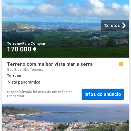
12 fotos
Terreno
·
Para Comprar
170 000 €
Terreno com melhor vista mar e serra
São Brás, Ilha Terceira
Terreno
·
Vista panorâmica
Disponibilizado há mais de um mês
por
Infos do anúncio
Properstar