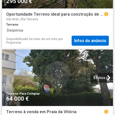
295 000 €
Oportunidade Terreno ideal para construção de armazém Praia da Vitória
São Brás, Ilha Terceira
Terreno
·
Despensa
Disponibilizado há mais de um mês
por
Infos do anúncio
Properstar
5 fotos
Terreno
·
Para Comprar
64 000 €
Terreno à venda em Praia da Vitória