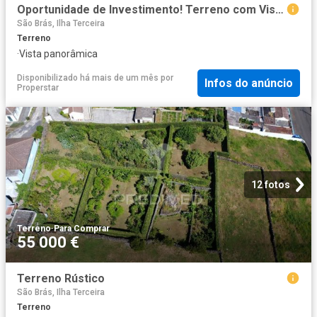
Oportunidade de Investimento! Terreno com Vista Mar e Elevado Potencial
São Brás, Ilha Terceira
Terreno
·
Vista panorâmica
Disponibilizado há mais de um mês
por
Infos do anúncio
Properstar
12 fotos
Terreno
·
Para Comprar
55 000 €
Terreno Rústico
São Brás, Ilha Terceira
Terreno