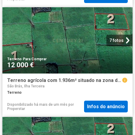
7 fotos
Terreno
·
Para Comprar
12 000 €
Terreno agrícola com 1.936m² situado na zona das Fontinhas, concelho da Praia da Vitória, Ilha Terceira
São Brás, Ilha Terceira
Terreno
Disponibilizado há mais de um mês
por
Infos do anúncio
Properstar