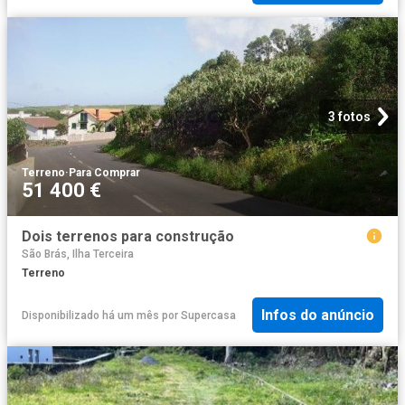
3 fotos
Terreno
·
Para Comprar
51 400 €
Dois terrenos para construção
São Brás, Ilha Terceira
Terreno
Infos do anúncio
Disponibilizado há um mês
por
Supercasa