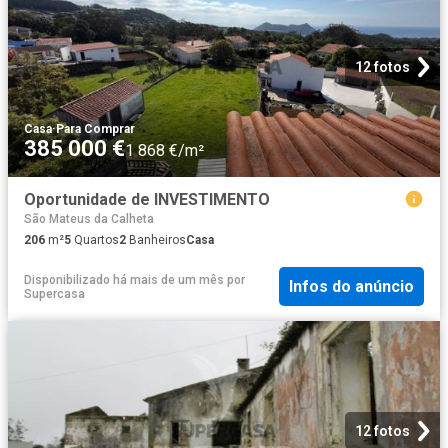
12 fotos
Casa
·
Para Comprar
385 000 €
1 868 €/m²
Oportunidade de INVESTIMENTO
São Mateus da Calheta
206
m²
5
Quartos
2
Banheiros
Casa
Disponibilizado há mais de um mês
por
Infos do anúncio
Supercasa
12 fotos