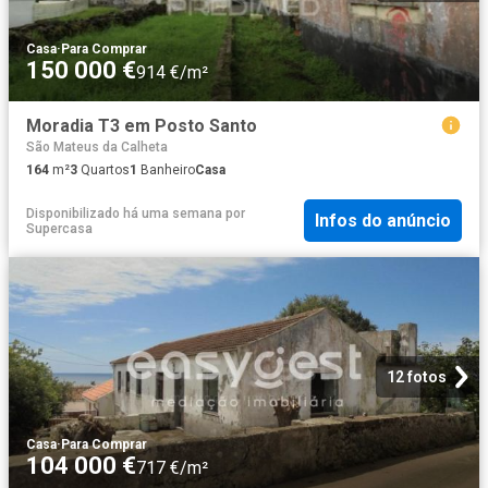
Casa
·
Para Comprar
150 000 €
914 €/m²
Moradia T3 em Posto Santo
São Mateus da Calheta
164
m²
3
Quartos
1
Banheiro
Casa
Disponibilizado há uma semana
por
Infos do anúncio
Supercasa
12 fotos
Casa
·
Para Comprar
104 000 €
717 €/m²