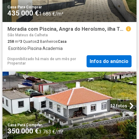
Casa
·
Para Comprar
435 000 €
1 686 €/m²
Moradia com Piscina, Angra do Heroísmo, ilha Terceira
São Mateus da Calheta
258
m²
3
Quartos
2
Banheiros
Casa
·
Escritório
·
Piscina
·
Academia
Disponibilizado há mais de um mês
por
Infos do anúncio
Properstar
12 fotos
Casa
·
Para Comprar
350 000 €
3 763 €/m²