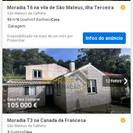
Moradia T6 na vila de São Mateus, ilha Terceira
São Mateus da Calheta
93
m²
6
Quartos
1
Banheiro
Casa
·
Garagem
Disponibilizado há mais de um mês
por
Infos do anúncio
Properstar
12 fotos
Casa
·
Para Comprar
105 000 €
Moradia T3 na Canada da Francesa
São Mateus da Calheta
3
Quartos
Casa