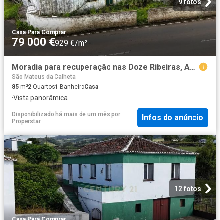
9 fotos
Casa
·
Para Comprar
79 000 €
929 €/m²
Moradia para recuperação nas Doze Ribeiras, Angra do Heroísmo
São Mateus da Calheta
85
m²
2
Quartos
1
Banheiro
Casa
·
Vista panorâmica
Disponibilizado há mais de um mês
por
Infos do anúncio
Properstar
12 fotos
Casa
·
Para Comprar