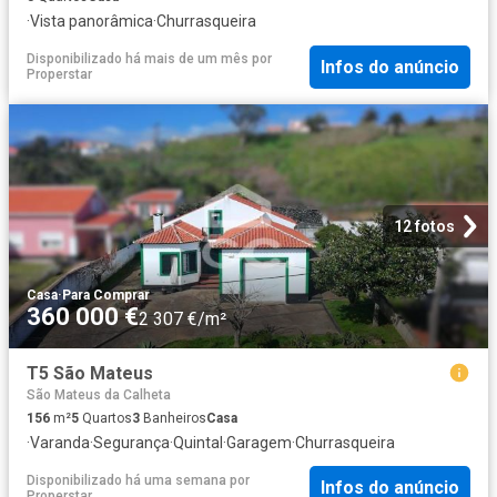
·
Vista panorâmica
·
Churrasqueira
Disponibilizado há mais de um mês
por
Infos do anúncio
Properstar
12 fotos
Casa
·
Para Comprar
360 000 €
2 307 €/m²
T5 São Mateus
São Mateus da Calheta
156
m²
5
Quartos
3
Banheiros
Casa
·
Varanda
·
Segurança
·
Quintal
·
Garagem
·
Churrasqueira
Disponibilizado há uma semana
por
Infos do anúncio
Properstar