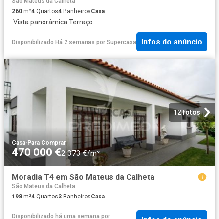
São Mateus da Calheta
260
m²
4
Quartos
4
Banheiros
Casa
·
Vista panorâmica
·
Terraço
Infos do anúncio
Disponibilizado Há 2 semanas
por
Supercasa
12 fotos
Casa
·
Para Comprar
470 000 €
2 373 €/m²
Moradia T4 em São Mateus da Calheta
São Mateus da Calheta
198
m²
4
Quartos
3
Banheiros
Casa
Disponibilizado há uma semana
por