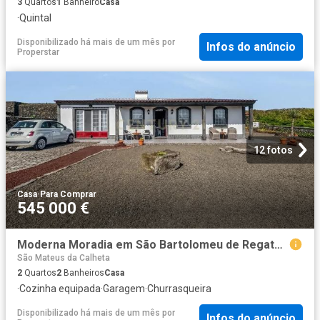
3
Quartos
1
Banheiro
Casa
·
Quintal
Disponibilizado há mais de um mês
por
Infos do anúncio
Properstar
12 fotos
Casa
·
Para Comprar
545 000 €
Moderna Moradia em São Bartolomeu de Regatos, Angra do Heroísmo
São Mateus da Calheta
2
Quartos
2
Banheiros
Casa
·
Cozinha equipada
·
Garagem
·
Churrasqueira
Disponibilizado há mais de um mês
por
Infos do anúncio