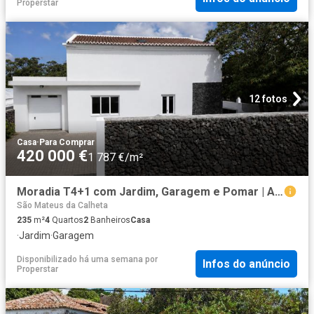
Properstar
12 fotos
Casa
·
Para Comprar
420 000 €
1 787 €/m²
Moradia T4+1 com Jardim, Garagem e Pomar | A 5 minutos de Angra do Heroísmo
São Mateus da Calheta
235
m²
4
Quartos
2
Banheiros
Casa
·
Jardim
·
Garagem
Disponibilizado há uma semana
por
Infos do anúncio
Properstar