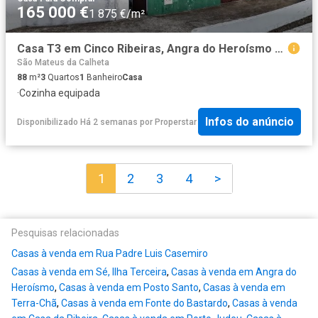
165 000 €
1 875 €/m²
Casa T3 em Cinco Ribeiras, Angra do Heroísmo 165.000€
São Mateus da Calheta
88
m²
3
Quartos
1
Banheiro
Casa
·
Cozinha equipada
Infos do anúncio
Disponibilizado Há 2 semanas
por
Properstar
1
2
3
4
>
Pesquisas relacionadas
Casas à venda em Rua Padre Luis Casemiro
Casas à venda em Sé, Ilha Terceira
,
Casas à venda em Angra do
Heroísmo
,
Casas à venda em Posto Santo
,
Casas à venda em
Terra-Chã
,
Casas à venda em Fonte do Bastardo
,
Casas à venda