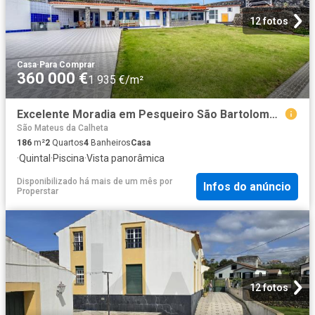
12 fotos
Casa
·
Para Comprar
360 000 €
1 935 €/m²
Excelente Moradia em Pesqueiro São Bartolomeu IlhaTerceira
São Mateus da Calheta
186
m²
2
Quartos
4
Banheiros
Casa
·
Quintal
·
Piscina
·
Vista panorâmica
Disponibilizado há mais de um mês
por
Infos do anúncio
Properstar
12 fotos