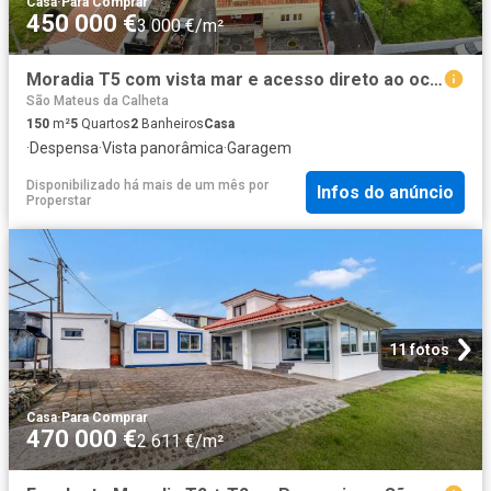
Casa
·
Para Comprar
450 000 €
3 000 €/m²
Moradia T5 com vista mar e acesso direto ao oceano, São Bartolomeu de Regatos Ilha Terceira
São Mateus da Calheta
150
m²
5
Quartos
2
Banheiros
Casa
·
Despensa
·
Vista panorâmica
·
Garagem
Disponibilizado há mais de um mês
por
Infos do anúncio
Properstar
11 fotos
Casa
·
Para Comprar
470 000 €
2 611 €/m²