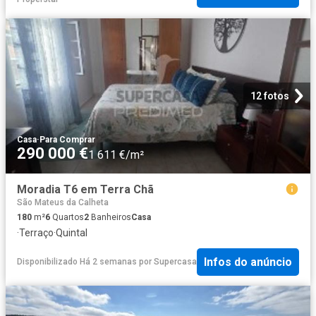
12 fotos
Casa
·
Para Comprar
290 000 €
1 611 €/m²
Moradia T6 em Terra Chã
São Mateus da Calheta
180
m²
6
Quartos
2
Banheiros
Casa
·
Terraço
·
Quintal
Infos do anúncio
Disponibilizado Há 2 semanas
por
Supercasa