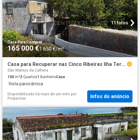
11 fotos
Casa
·
Para Comprar
165 000 €
1 650 €/m²
Casa para Recuperar nas Cinco Ribeiras Ilha Terceira
São Mateus da Calheta
100
m²
2
Quartos
1
Banheiro
Casa
·
Vista panorâmica
Disponibilizado há mais de um mês
por
Infos do anúncio
Properstar