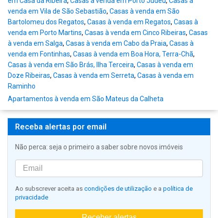
em Casa da Ribeira
,
Casas à venda em Porto Judeu
,
Casas à
venda em Vila de São Sebastião
,
Casas à venda em São
Bartolomeu dos Regatos
,
Casas à venda em Regatos
,
Casas à
venda em Porto Martins
,
Casas à venda em Cinco Ribeiras
,
Casas
à venda em Salga
,
Casas à venda em Cabo da Praia
,
Casas à
venda em Fontinhas
,
Casas à venda em Boa Hora, Terra-Chã
,
Casas à venda em São Brás, Ilha Terceira
,
Casas à venda em
Doze Ribeiras
,
Casas à venda em Serreta
,
Casas à venda em
Raminho
Apartamentos à venda em São Mateus da Calheta
Receba alertas por email
Não perca: seja o primeiro a saber sobre novos imóveis
Ao subscrever aceita as
condições de utilização
e a
política de
privacidade
Receber alertas