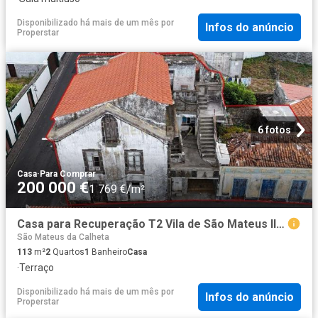
Disponibilizado há mais de um mês
por
Infos do anúncio
Properstar
6 fotos
Casa
·
Para Comprar
200 000 €
1 769 €/m²
Casa para Recuperação T2 Vila de São Mateus Ilha Terceira
São Mateus da Calheta
113
m²
2
Quartos
1
Banheiro
Casa
·
Terraço
Disponibilizado há mais de um mês
por
Infos do anúncio
Properstar