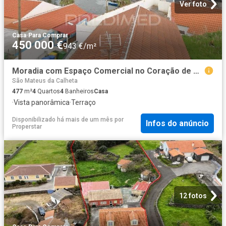
Ver foto
Casa
·
Para Comprar
450 000 €
943 €/m²
Moradia com Espaço Comercial no Coração de São Mateus – Vista Mar Deslumbrante
São Mateus da Calheta
477
m²
4
Quartos
4
Banheiros
Casa
·
Vista panorâmica
·
Terraço
Disponibilizado há mais de um mês
por
Infos do anúncio
Properstar
12 fotos