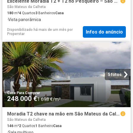
Excelente Moradia T2 + T2 no Pesqueiro – São Bartolomeu Ilha Terceira
São Mateus da Calheta
180
m²
4
Quartos
3
Banheiros
Casa
·
Vista panorâmica
Disponibilizado há mais de um mês
por
Infos do anúncio
Properstar
5 fotos
Casa
·
Para Comprar
248 000 €
1 698 €/m²
Moradia T2 chave na mão em São Mateus da Calheta, Angra do Heroísmo
São Mateus da Calheta
146
m²
2
Quartos
1
Banheiro
Casa
·
Sala multiuso