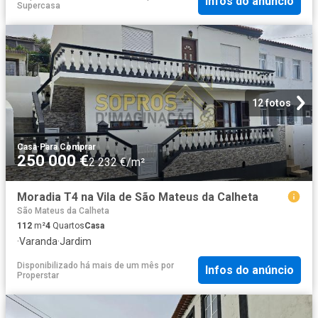
Infos do anúncio
Supercasa
12 fotos
Casa
·
Para Comprar
250 000 €
2 232 €/m²
Moradia T4 na Vila de São Mateus da Calheta
São Mateus da Calheta
112
m²
4
Quartos
Casa
·
Varanda
·
Jardim
Disponibilizado há mais de um mês
por
Infos do anúncio
Properstar