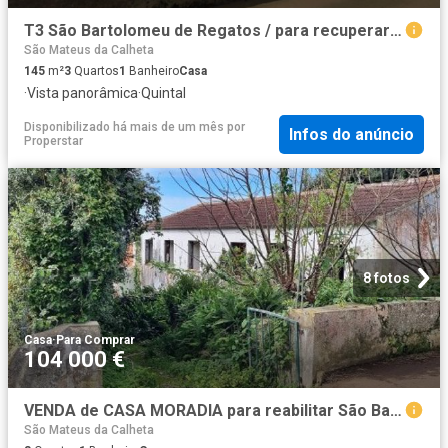
T3 São Bartolomeu de Regatos / para recuperar / Vista mar / Quintal
São Mateus da Calheta
145
m²
3
Quartos
1
Banheiro
Casa
·
Vista panorâmica
·
Quintal
Disponibilizado há mais de um mês
por
Infos do anúncio
Properstar
8 fotos
Casa
·
Para Comprar
104 000 €
VENDA de CASA MORADIA para reabilitar São Bartolomeu de Regatos, Angra do Heroísmo, Ilha Terceira, Açores
São Mateus da Calheta