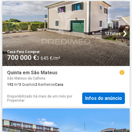
12 fotos
Casa
·
Para Comprar
700 000 €
3 645 €/m²
Quinta em São Mateus
São Mateus da Calheta
192
m²
3
Quartos
2
Banheiros
Casa
Disponibilizado há mais de um mês
por
Infos do anúncio
Properstar