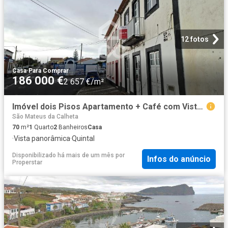
12 fotos
Casa
·
Para Comprar
186 000 €
2 657 €/m²
Imóvel dois Pisos Apartamento + Café com Vista Mar no Terreiro – São Mateus
São Mateus da Calheta
70
m²
1
Quarto
2
Banheiros
Casa
·
Vista panorâmica
·
Quintal
Disponibilizado há mais de um mês
por
Infos do anúncio
Properstar