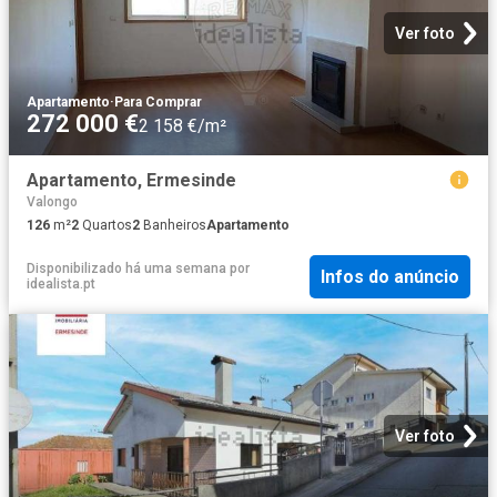
Ver foto
Apartamento
·
Para Comprar
272 000 €
2 158 €/m²
Apartamento, Ermesinde
Valongo
126
m²
2
Quartos
2
Banheiros
Apartamento
Disponibilizado há uma semana
por
Infos do anúncio
idealista.pt
Ver foto