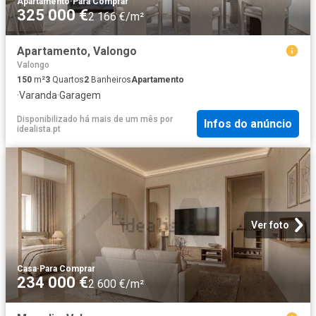
Apartamento
·
Para Comprar
325 000 €
2 166 €/m²
Apartamento, Valongo
Valongo
150
m²
3
Quartos
2
Banheiros
Apartamento
·
Varanda
·
Garagem
Disponibilizado há mais de um mês
por
Infos do anúncio
idealista.pt
Ver foto
Casa
·
Para Comprar
234 000 €
2 600 €/m²