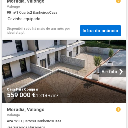
Moradia, Valongo
Valongo
90
m²
1
Quarto
2
Banheiros
Casa
·
Cozinha equipada
Disponibilizado há mais de um mês
por
Infos do anúncio
idealista.pt
Ver foto
Casa
·
Para Comprar
559 000 €
1 318 €/m²
Moradia, Valongo
Valongo
424
m²
3
Quartos
3
Banheiros
Casa
·
Segurança
·
Garagem