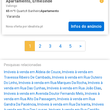
Apartamento, Ermesinde
Valongo
65
m²
1
Quarto
1
Banheiro
Apartamento
·
Varanda
Infos do anúncio
Nova oferta
por
idealista.pt
1
2
3
4
5
>
Pesquisas relacionadas
Imóveis à venda em Aldeia de Couce
,
Imóveis à venda em
Travessa Ribeiro De Cambado
,
Imóveis à venda em Rua Outeiro
Do Linho
,
Imóveis à venda em Rua Marques Da Rocha
,
Imóveis à
venda em Rua Das Cunhas
,
Imóveis à venda em Rua João Elias
,
Imóveis à venda em Avenida Doutor Fernando Melo
,
Imóveis à
venda em Rua Alto Da Passagem
,
Imóveis à venda em Rua
Gandra Da Paciência
,
Imóveis à venda em Rua Da Ivanta
,
Imóveis
à venda em Rua Das Lousas
,
Imóveis à venda em Rua Capitão