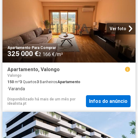
Ver foto
Apartamento
·
Para Comprar
325 000 €
2 166 €/m²
Apartamento, Valongo
Valongo
150
m²
3
Quartos
3
Banheiros
Apartamento
·
Varanda
Disponibilizado há mais de um mês
por
Infos do anúncio
idealista.pt