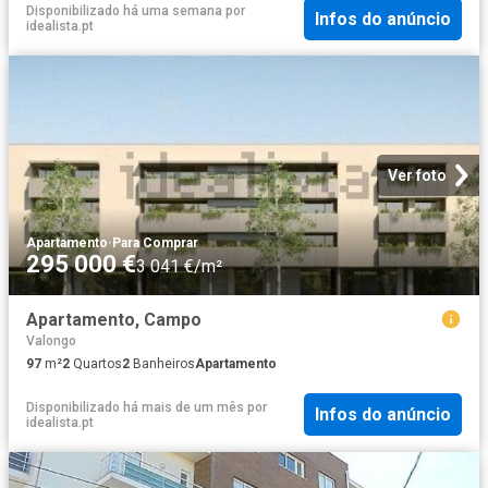
Disponibilizado há uma semana
por
Infos do anúncio
idealista.pt
Ver foto
Apartamento
·
Para Comprar
295 000 €
3 041 €/m²
Apartamento, Campo
Valongo
97
m²
2
Quartos
2
Banheiros
Apartamento
Disponibilizado há mais de um mês
por
Infos do anúncio
idealista.pt