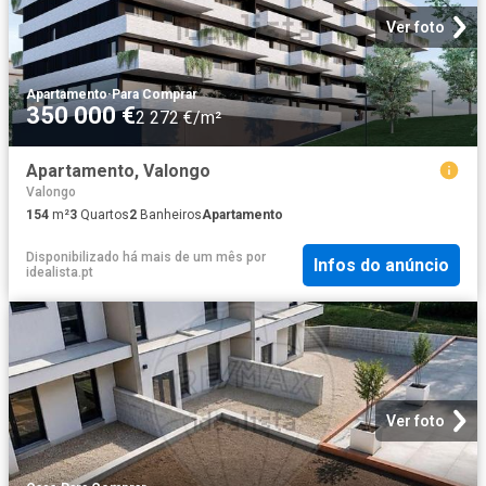
Ver foto
Apartamento
·
Para Comprar
350 000 €
2 272 €/m²
Apartamento, Valongo
Valongo
154
m²
3
Quartos
2
Banheiros
Apartamento
Disponibilizado há mais de um mês
por
Infos do anúncio
idealista.pt
Ver foto