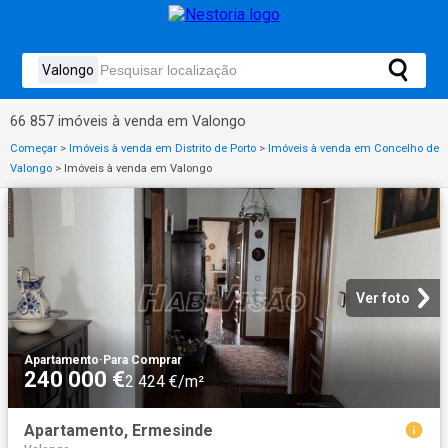
66 857 imóveis à venda em Valongo
Começar
>
Imóveis à venda em Distrito de Porto
>
Imóveis à venda em Concelho de
Valongo
>
Imóveis à venda em Valongo
Ver foto
Apartamento
·
Para Comprar
240 000 €
2 424 €/m²
Apartamento, Ermesinde