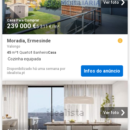
Ver foto
Casa
·
Para Comprar
239 000 €
5 311 €/m²
Moradia, Ermesinde
Valongo
45
m²
1
Quarto
1
Banheiro
Casa
·
Cozinha equipada
Disponibilizado há uma semana
por
Infos do anúncio
idealista.pt
Ver foto