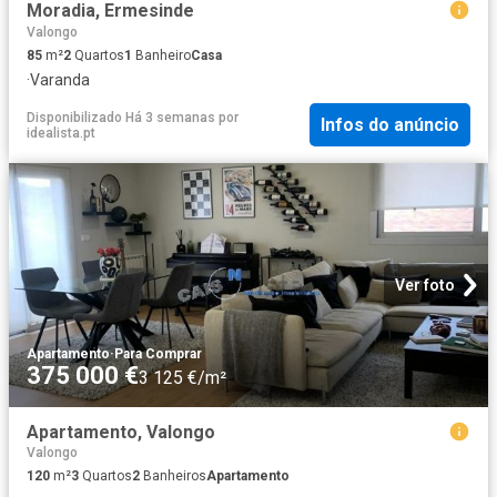
Moradia, Ermesinde
Valongo
85
m²
2
Quartos
1
Banheiro
Casa
·
Varanda
Disponibilizado Há 3 semanas
por
Infos do anúncio
idealista.pt
Ver foto
Apartamento
·
Para Comprar
375 000 €
3 125 €/m²
Apartamento, Valongo
Valongo
120
m²
3
Quartos
2
Banheiros
Apartamento