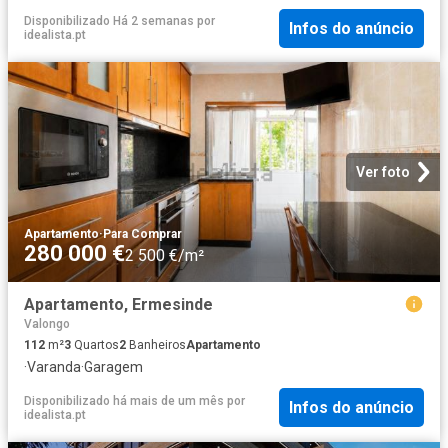
Disponibilizado Há 2 semanas
por
Infos do anúncio
idealista.pt
Ver foto
Apartamento
·
Para Comprar
280 000 €
2 500 €/m²
Apartamento, Ermesinde
Valongo
112
m²
3
Quartos
2
Banheiros
Apartamento
·
Varanda
·
Garagem
Disponibilizado há mais de um mês
por
Infos do anúncio
idealista.pt