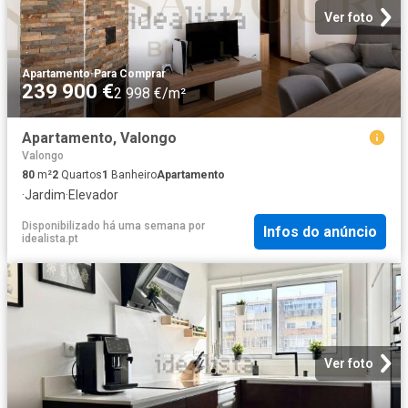
Ver foto
Apartamento
·
Para Comprar
239 900 €
2 998 €/m²
Apartamento, Valongo
Valongo
80
m²
2
Quartos
1
Banheiro
Apartamento
·
Jardim
·
Elevador
Disponibilizado há uma semana
por
Infos do anúncio
idealista.pt
Ver foto