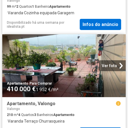
Valongo
99
m²
2
Quartos
1
Banheiro
Apartamento
·
Varanda
·
Cozinha equipada
·
Garagem
Disponibilizado há uma semana
por
Infos do anúncio
idealista.pt
Ver foto
Apartamento
·
Para Comprar
410 000 €
1 952 €/m²
Apartamento, Valongo
Valongo
210
m²
4
Quartos
3
Banheiros
Apartamento
·
Varanda
·
Terraço
·
Churrasqueira