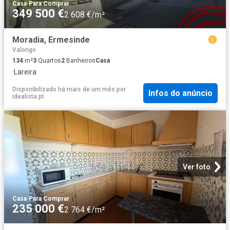
Casa
·
Para Comprar
349 500 €
2 608 €/m²
Moradia, Ermesinde
Valongo
134
m²
3
Quartos
2
Banheiros
Casa
·
Lareira
Disponibilizado há mais de um mês
por
Infos do anúncio
idealista.pt
Ver foto
Casa
·
Para Comprar
235 000 €
2 764 €/m²