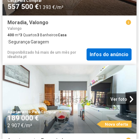
Casa
·
Para Comprar
557 500 €
1 393 €/m²
Moradia, Valongo
Valongo
400
m²
3
Quartos
3
Banheiros
Casa
·
Segurança
·
Garagem
Disponibilizado há mais de um mês
por
Infos do anúncio
idealista.pt
Ver foto
Apartamento
·
Para Comprar
189 000 €
Nova oferta
2 907 €/m²