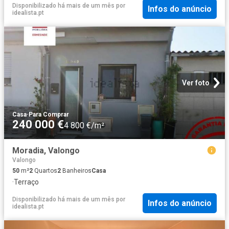
Disponibilizado há mais de um mês
por
Infos do anúncio
idealista.pt
Ver foto
Casa
·
Para Comprar
240 000 €
4 800 €/m²
Moradia, Valongo
Valongo
50
m²
2
Quartos
2
Banheiros
Casa
·
Terraço
Disponibilizado há mais de um mês
por
Infos do anúncio
idealista.pt