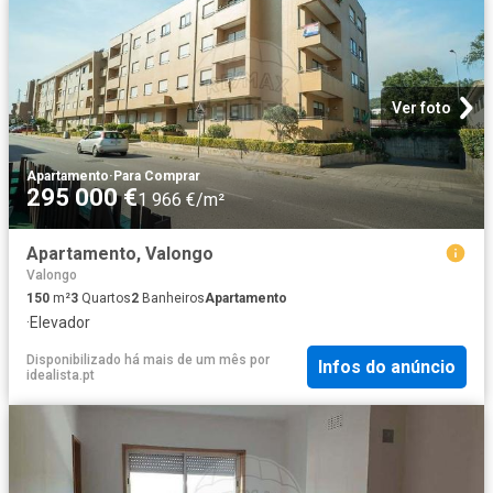
Ver foto
Apartamento
·
Para Comprar
295 000 €
1 966 €/m²
Apartamento, Valongo
Valongo
150
m²
3
Quartos
2
Banheiros
Apartamento
·
Elevador
Disponibilizado há mais de um mês
por
Infos do anúncio
idealista.pt