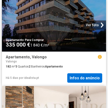
Ver foto
Apartamento
·
Para Comprar
335 000 €
1 840 €/m²
Apartamento, Valongo
Valongo
182
m²
3
Quartos
2
Banheiros
Apartamento
Infos do anúncio
Há 5 dias
por
idealista.pt