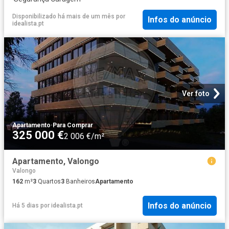
Disponibilizado há mais de um mês
por
Infos do anúncio
idealista.pt
Ver foto
Apartamento
·
Para Comprar
325 000 €
2 006 €/m²
Apartamento, Valongo
Valongo
162
m²
3
Quartos
3
Banheiros
Apartamento
Infos do anúncio
Há 5 dias
por
idealista.pt