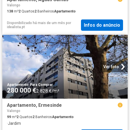
Valongo
138
m²
2
Quartos
2
Banheiros
Apartamento
Disponibilizado há mais de um mês
por
Infos do anúncio
idealista.pt
Ver foto
Apartamento
·
Para Comprar
280 000 €
2 828 €/m²
Apartamento, Ermesinde
Valongo
99
m²
2
Quartos
2
Banheiros
Apartamento
·
Jardim