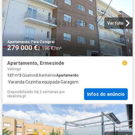
Ver foto
Apartamento
·
Para Comprar
279 000 €
2 196 €/m²
Apartamento, Ermesinde
Valongo
127
m²
2
Quartos
2
Banheiros
Apartamento
·
Varanda
·
Cozinha equipada
·
Garagem
Disponibilizado Há 2 semanas
por
Infos do anúncio
idealista.pt