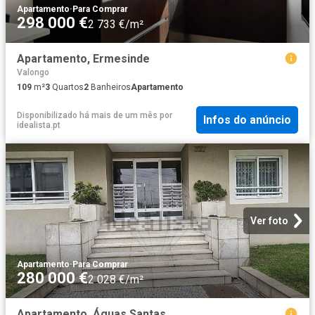
Apartamento
·
Para Comprar
298 000 €
2 733 €/m²
Apartamento, Ermesinde
Valongo
109
m²
3
Quartos
2
Banheiros
Apartamento
Disponibilizado há mais de um mês
por
Infos do anúncio
idealista.pt
Ver foto
Apartamento
·
Para Comprar
280 000 €
2 028 €/m²
Apartamento, Águas Santas