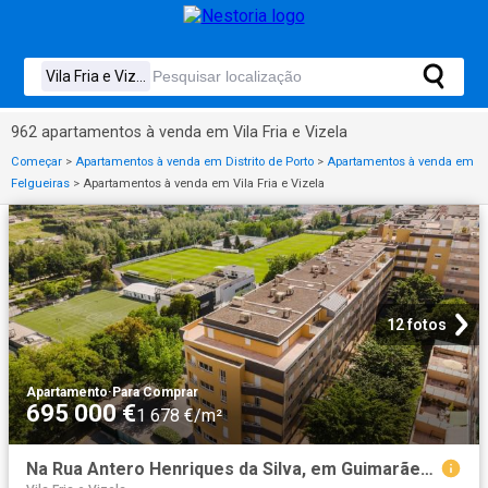
962 apartamentos à venda em Vila Fria e Vizela
Começar
>
Apartamentos à venda em Distrito de Porto
>
Apartamentos à venda em
Felgueiras
>
Apartamentos à venda em Vila Fria e Vizela
12 fotos
Apartamento
·
Para Comprar
695 000 €
1 678 €/m²
Na Rua Antero Henriques da Silva, em Guimarães, esta penthou. 414m² Abação e Gémeos