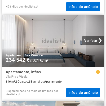
Infos do anúncio
Há 6 dias
por
idealista.pt
Ver foto
Apartamento
·
Para Comprar
234 542 €
2 021 €/m²
Apartamento, Infias
Vila Fria e Vizela
116
m²
2
Quartos
2
Banheiros
Apartamento
Disponibilizado há mais de um mês
por
Infos do anúncio
idealista.pt