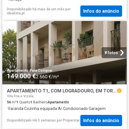
Disponibilizado há mais de um mês
por
Infos do anúncio
idealista.pt
8 fotos
Apartamento
·
Para Comprar
149 000 €
2 660 €/m²
APARTAMENTO T1, COM LOGRADOURO, EM TORRADOS, FELGUEIRAS
Vila Fria e Vizela
56
m²
1
Quarto
1
Banheiro
Apartamento
·
Varanda
·
Cozinha equipada
·
Ar Condicionado
·
Garagem
Infos do anúncio
Disponibilizado Há 0 semanas
por
Properstar