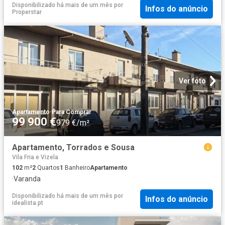
Disponibilizado há mais de um mês
por
Infos do anúncio
Properstar
Ver foto
Apartamento
·
Para Comprar
99 900 €
979 €/m²
Apartamento, Torrados e Sousa
Vila Fria e Vizela
102
m²
2
Quartos
1
Banheiro
Apartamento
·
Varanda
Disponibilizado há mais de um mês
por
Infos do anúncio
idealista.pt