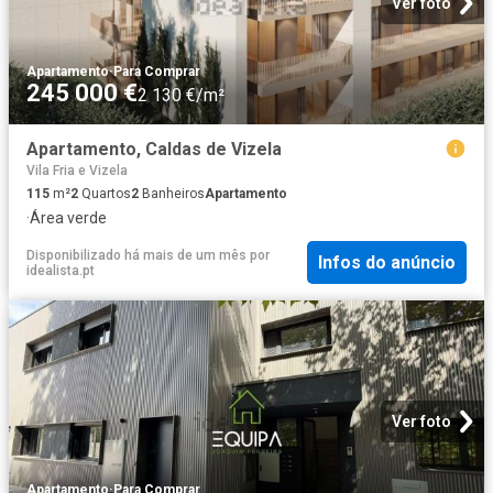
Ver foto
Apartamento
·
Para Comprar
245 000 €
2 130 €/m²
Apartamento, Caldas de Vizela
Vila Fria e Vizela
115
m²
2
Quartos
2
Banheiros
Apartamento
·
Área verde
Disponibilizado há mais de um mês
por
Infos do anúncio
idealista.pt
Ver foto
Apartamento
·
Para Comprar