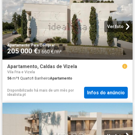
Ver foto
Apartamento
·
Para Comprar
205 000 €
3 660 €/m²
Apartamento, Caldas de Vizela
Vila Fria e Vizela
56
m²
1
Quarto
1
Banheiro
Apartamento
Disponibilizado há mais de um mês
por
Infos do anúncio
idealista.pt