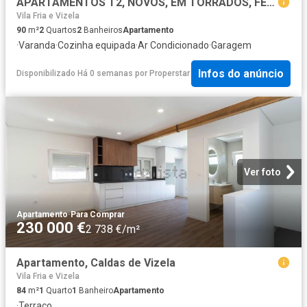
APARTAMENTOS T2, NOVOS, EM TORRADOS, FELGUEIRAS
Vila Fria e Vizela
90
m²
2
Quartos
2
Banheiros
Apartamento
·
Varanda
·
Cozinha equipada
·
Ar Condicionado
·
Garagem
Infos do anúncio
Disponibilizado Há 0 semanas
por
Properstar
Ver foto
Apartamento
·
Para Comprar
230 000 €
2 738 €/m²
Apartamento, Caldas de Vizela
Vila Fria e Vizela
84
m²
1
Quarto
1
Banheiro
Apartamento
·
Terraço