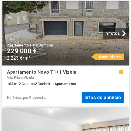
9 fotos
Apartamento
·
Para Comprar
229 000 €
Nova oferta
2 223 €/m²
Apartamento Novo T1+1 Vizela
Vila Fria e Vizela
103
m²
2
Quartos
2
Banheiros
Apartamento
Infos do anúncio
Há 2 dias
por
Properstar