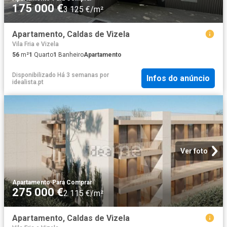
175 000 €
3 125 €/m²
Apartamento, Caldas de Vizela
Vila Fria e Vizela
56
m²
1
Quarto
1
Banheiro
Apartamento
Disponibilizado Há 3 semanas
por
Infos do anúncio
idealista.pt
Ver foto
Apartamento
·
Para Comprar
275 000 €
2 115 €/m²
Apartamento, Caldas de Vizela