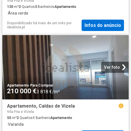
Vila Fria e Vizela
130
m²
2
Quartos
3
Banheiros
Apartamento
·
Área verde
Disponibilizado há mais de um mês
por
Infos do anúncio
idealista.pt
Ver foto
Apartamento
·
Para Comprar
210 000 €
3 818 €/m²
Apartamento, Caldas de Vizela
Vila Fria e Vizela
55
m²
2
Quartos
1
Banheiro
Apartamento
·
Varanda