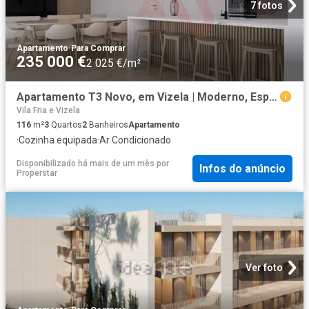
7 fotos
Apartamento
·
Para Comprar
235 000 €
2 025 €/m²
Apartamento T3 Novo, em Vizela | Moderno, Espaçoso e Acabamentos de Qualidade
Vila Fria e Vizela
116
m²
3
Quartos
2
Banheiros
Apartamento
·
Cozinha equipada
·
Ar Condicionado
Disponibilizado há mais de um mês
por
Infos do anúncio
Properstar
Ver foto