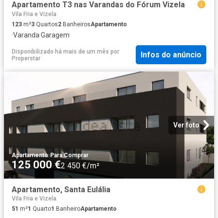
Apartamento T3 nas Varandas do Fórum Vizela
Vila Fria e Vizela
123
m²
3
Quartos
2
Banheiros
Apartamento
·
Varanda
·
Garagem
Disponibilizado há mais de um mês
por
Infos do anúncio
Properstar
Ver foto
Apartamento
·
Para Comprar
125 000 €
2 450 €/m²
Apartamento, Santa Eulália
Vila Fria e Vizela
51
m²
1
Quarto
1
Banheiro
Apartamento