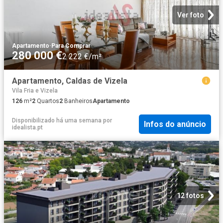
Ver foto
Apartamento
·
Para Comprar
280 000 €
2 222 €/m²
Apartamento, Caldas de Vizela
Vila Fria e Vizela
126
m²
2
Quartos
2
Banheiros
Apartamento
Disponibilizado há uma semana
por
Infos do anúncio
idealista.pt
12 fotos