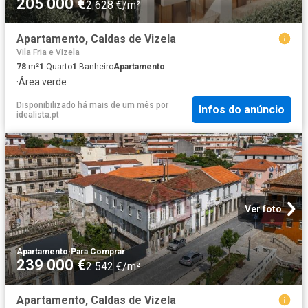
205 000 €
2 628 €/m²
Apartamento, Caldas de Vizela
Vila Fria e Vizela
78
m²
1
Quarto
1
Banheiro
Apartamento
·
Área verde
Disponibilizado há mais de um mês
por
Infos do anúncio
idealista.pt
Ver foto
Apartamento
·
Para Comprar
239 000 €
2 542 €/m²
Apartamento, Caldas de Vizela