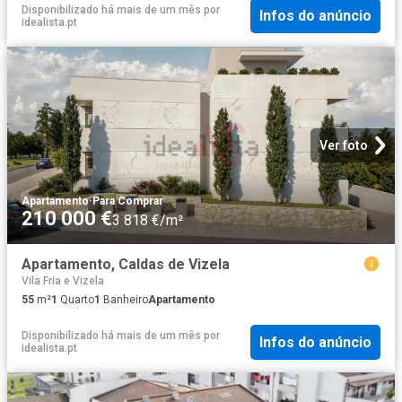
Disponibilizado há mais de um mês
por
Infos do anúncio
idealista.pt
Ver foto
Apartamento
·
Para Comprar
210 000 €
3 818 €/m²
Apartamento, Caldas de Vizela
Vila Fria e Vizela
55
m²
1
Quarto
1
Banheiro
Apartamento
Disponibilizado há mais de um mês
por
Infos do anúncio
idealista.pt