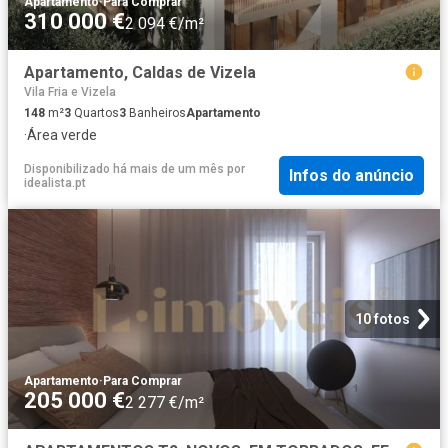
Apartamento
·
Para Comprar
310 000 €
2 094 €/m²
Apartamento, Caldas de Vizela
Vila Fria e Vizela
148
m²
3
Quartos
3
Banheiros
Apartamento
·
Área verde
Disponibilizado há mais de um mês
por
Infos do anúncio
idealista.pt
10 fotos
Apartamento
·
Para Comprar
205 000 €
2 277 €/m²