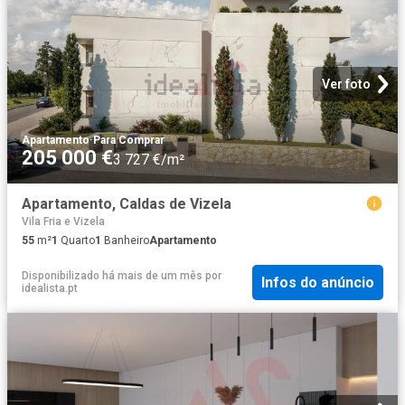
Ver foto
Apartamento
·
Para Comprar
205 000 €
3 727 €/m²
Apartamento, Caldas de Vizela
Vila Fria e Vizela
55
m²
1
Quarto
1
Banheiro
Apartamento
Disponibilizado há mais de um mês
por
Infos do anúncio
idealista.pt