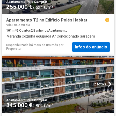
Apartamento
·
Para Comprar
255 000 €
2 524 €/m²
Apartamento T2 no Edifício Polés Habitat
Vila Fria e Vizela
101
m²
2
Quartos
2
Banheiros
Apartamento
·
Varanda
·
Cozinha equipada
·
Ar Condicionado
·
Garagem
Disponibilizado há mais de um mês
por
Infos do anúncio
Properstar
12 fotos
Apartamento
·
Para Comprar
345 000 €
2 804 €/m²