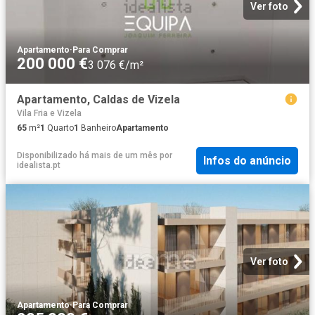
Ver foto
Apartamento
·
Para Comprar
200 000 €
3 076 €/m²
Apartamento, Caldas de Vizela
Vila Fria e Vizela
65
m²
1
Quarto
1
Banheiro
Apartamento
Disponibilizado há mais de um mês
por
Infos do anúncio
idealista.pt
Ver foto
Apartamento
·
Para Comprar