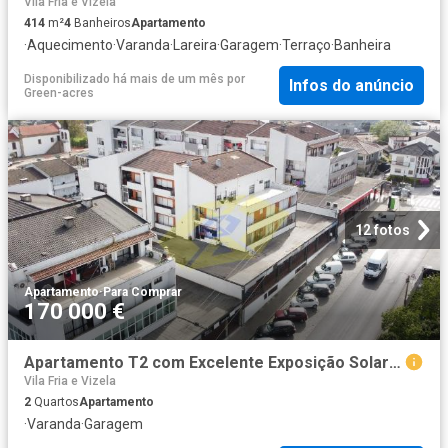
Vila Fria e Vizela
414
m²
4
Banheiros
Apartamento
·
Aquecimento
·
Varanda
·
Lareira
·
Garagem
·
Terraço
·
Banheira
Disponibilizado há mais de um mês
por
Infos do anúncio
Green-acres
12 fotos
Apartamento
·
Para Comprar
170 000 €
Apartamento T2 com Excelente Exposição Solar em Torrados
Vila Fria e Vizela
2
Quartos
Apartamento
·
Varanda
·
Garagem