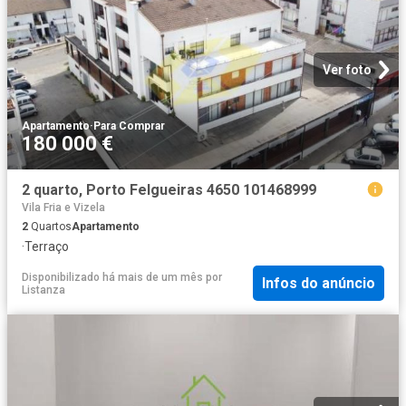
Ver foto
Apartamento
·
Para Comprar
180 000 €
2 quarto, Porto Felgueiras 4650 101468999
Vila Fria e Vizela
2
Quartos
Apartamento
·
Terraço
Disponibilizado há mais de um mês
por
Infos do anúncio
Listanza