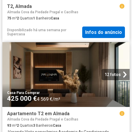
T2, Almada
Almada Cova da Piedade Pragal e Cacilhas
75
m²
2
Quartos
1
Banheiro
Casa
Disponibilizado há uma semana
por
Infos do anúncio
Supercasa
12 fotos
Casa
·
Para Comprar
425 000 €
4 569 €/m²
Apartamento T2 em Almada
Almada Cova da Piedade Pragal e Cacilhas
93
m²
2
Quartos
3
Banheiros
Casa
·
Varanda
·
Vista panorâmica
·
Academia
·
Ar Condicionado