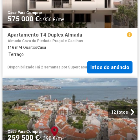
Casa
·
Para Comprar
575 000 €
4 956 €/m²
Apartamento T4 Duplex Almada
Almada Cova da Piedade Pragal e Cacilhas
116
m²
4
Quartos
Casa
·
Terraço
Infos do anúncio
Disponibilizado Há 2 semanas
por
Supercasa
12 fotos
Casa
·
Para Comprar
259 500 €
4 398 €/m²