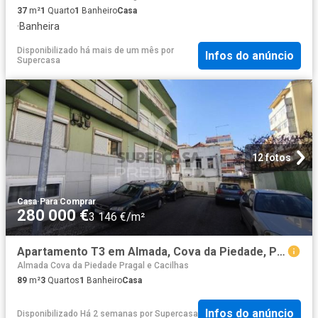
37
m²
1
Quarto
1
Banheiro
Casa
·
Banheira
Disponibilizado há mais de um mês
por
Infos do anúncio
Supercasa
12 fotos
Casa
·
Para Comprar
280 000 €
3 146 €/m²
Apartamento T3 em Almada, Cova da Piedade, Pragal e Cacilhas
Almada Cova da Piedade Pragal e Cacilhas
89
m²
3
Quartos
1
Banheiro
Casa
Infos do anúncio
Disponibilizado Há 2 semanas
por
Supercasa