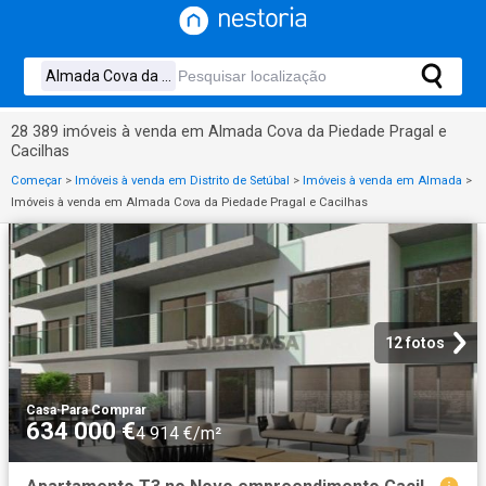
28 389 imóveis à venda em Almada Cova da Piedade Pragal e
Cacilhas
Começar
>
Imóveis à venda em Distrito de Setúbal
>
Imóveis à venda em Almada
>
Imóveis à venda em Almada Cova da Piedade Pragal e Cacilhas
12 fotos
Casa
·
Para Comprar
634 000 €
4 914 €/m²