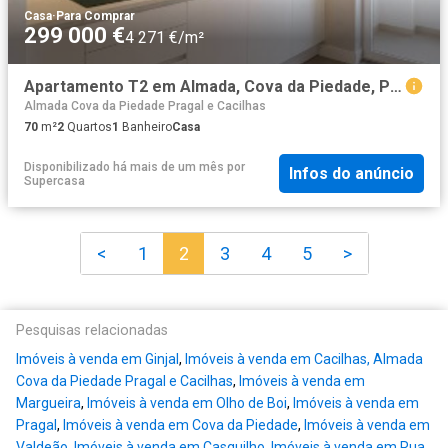
Casa
·
Para Comprar
299 000 €
4 271 €/m²
Apartamento T2 em Almada, Cova da Piedade, Pragal e Cacilhas
Almada Cova da Piedade Pragal e Cacilhas
70
m²
2
Quartos
1
Banheiro
Casa
Disponibilizado há mais de um mês
por
Infos do anúncio
Supercasa
<
1
2
3
4
5
>
Pesquisas relacionadas
Imóveis à venda em Ginjal
,
Imóveis à venda em Cacilhas, Almada
Cova da Piedade Pragal e Cacilhas
,
Imóveis à venda em
Margueira
,
Imóveis à venda em Olho de Boi
,
Imóveis à venda em
Pragal
,
Imóveis à venda em Cova da Piedade
,
Imóveis à venda em
Valdeão
,
Imóveis à venda em Casquilho
,
Imóveis à venda em Rua