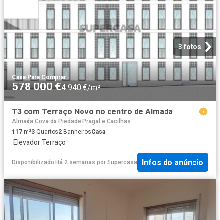
3 fotos
Casa
·
Para Comprar
578 000 €
4 940 €/m²
T3 com Terraço Novo no centro de Almada
Almada Cova da Piedade Pragal e Cacilhas
117
m²
3
Quartos
2
Banheiros
Casa
·
Elevador
·
Terraço
Infos do anúncio
Disponibilizado Há 2 semanas
por
Supercasa