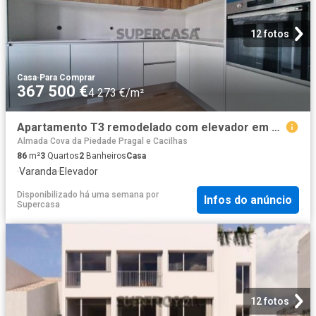
12 fotos
Casa
·
Para Comprar
367 500 €
4 273 €/m²
Apartamento T3 remodelado com elevador em Almada
Almada Cova da Piedade Pragal e Cacilhas
86
m²
3
Quartos
2
Banheiros
Casa
·
Varanda
·
Elevador
Disponibilizado há uma semana
por
Infos do anúncio
Supercasa
12 fotos