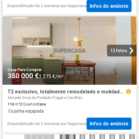
Infos do anúncio
Disponibilizado Há 2 semanas
por
Supercasa
12 fotos
Casa
·
Para Comprar
380 000 €
3 275 €/m²
T2 exclusivo, totalmente remodelado e mobilado, com logradouro privativo em Almada
Almada Cova da Piedade Pragal e Cacilhas
116
m²
2
Quartos
Casa
·
Cozinha equipada
Infos do anúncio
Disponibilizado Há 3 semanas
por
Supercasa