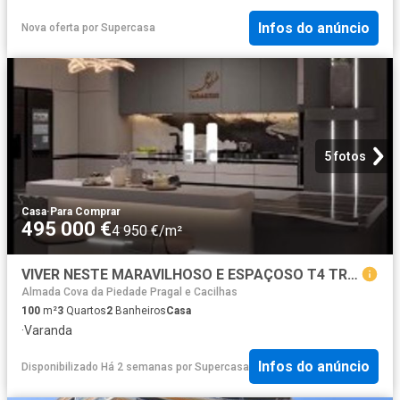
Infos do anúncio
Nova oferta
por
Supercasa
5 fotos
Casa
·
Para Comprar
495 000 €
4 950 €/m²
VIVER NESTE MARAVILHOSO E ESPAÇOSO T4 TRANSFORMADO EM T3 EM ALMADA, CACILHAS, É VIVER ONDE O TEJO ENCONTRA A MODERNIDADE.
Almada Cova da Piedade Pragal e Cacilhas
100
m²
3
Quartos
2
Banheiros
Casa
·
Varanda
Infos do anúncio
Disponibilizado Há 2 semanas
por
Supercasa