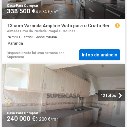
Casa
·
Para Comprar
338 500 €
4 574 €/m²
T3 com Varanda Ampla e Vista para o Cristo Rei em Almada
Almada Cova da Piedade Pragal e Cacilhas
74
m²
3
Quartos
1
Banheiro
Casa
·
Varanda
Disponibilizado há uma semana
por
Infos do anúncio
Supercasa
12 fotos
Casa
·
Para Comprar
240 000 €
3 200 €/m²