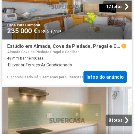
12 fotos
Casa
·
Para Comprar
235 000 €
4 895 €/m²
Estúdio em Almada, Cova da Piedade, Pragal e Cacilhas de 47,7 m²
Almada Cova da Piedade Pragal e Cacilhas
48
m²
1
Banheiro
Casa
·
Elevador
·
Terraço
·
Ar Condicionado
Infos do anúncio
Disponibilizado Há 2 semanas
por
Supercasa
8 fotos