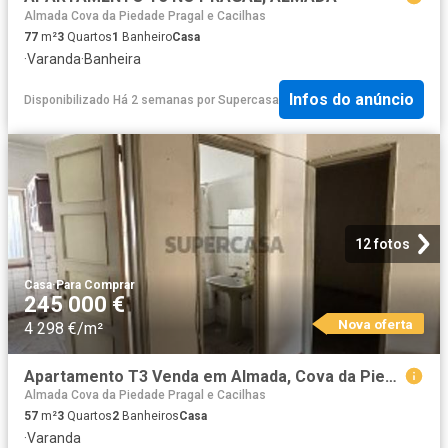
Almada Cova da Piedade Pragal e Cacilhas
77
m²
3
Quartos
1
Banheiro
Casa
·
Varanda
·
Banheira
Infos do anúncio
Disponibilizado Há 2 semanas
por
Supercasa
12 fotos
Casa
·
Para Comprar
245 000 €
Nova oferta
4 298 €/m²
Apartamento T3 Venda em Almada, Cova da Piedade, Pragal e Cacilhas,Almada
Almada Cova da Piedade Pragal e Cacilhas
57
m²
3
Quartos
2
Banheiros
Casa
·
Varanda