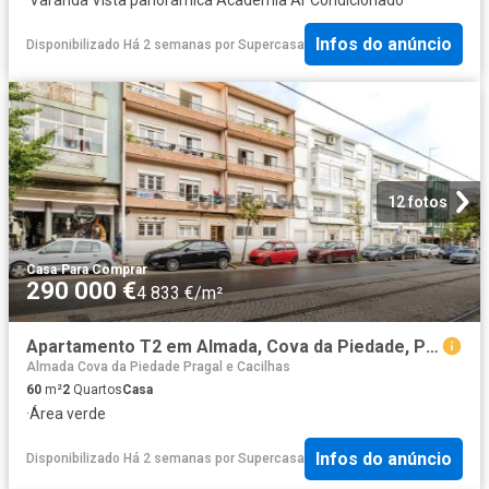
Infos do anúncio
Disponibilizado Há 2 semanas
por
Supercasa
12 fotos
Casa
·
Para Comprar
290 000 €
4 833 €/m²
Apartamento T2 em Almada, Cova da Piedade, Pragal e Cacilhas
Almada Cova da Piedade Pragal e Cacilhas
60
m²
2
Quartos
Casa
·
Área verde
Infos do anúncio
Disponibilizado Há 2 semanas
por
Supercasa