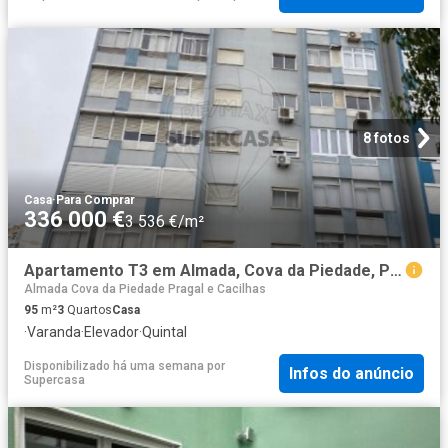
8 fotos
Casa
·
Para Comprar
336 000 €
3 536 €/m²
Apartamento T3 em Almada, Cova da Piedade, Pragal e Cacilhas
Almada Cova da Piedade Pragal e Cacilhas
95
m²
3
Quartos
Casa
·
Varanda
·
Elevador
·
Quintal
Disponibilizado há uma semana
por
Infos do anúncio
Supercasa