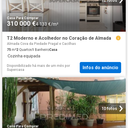
12 fotos
Casa
·
Para Comprar
310 000 €
4 133 €/m²
T2 Moderno e Acolhedor no Coração de Almada
Almada Cova da Piedade Pragal e Cacilhas
75
m²
2
Quartos
1
Banheiro
Casa
·
Cozinha equipada
Disponibilizado há mais de um mês
por
Infos do anúncio
Supercasa
10 fotos
Casa
·
Para Comprar