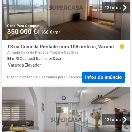
12 fotos
Casa
·
Para Comprar
350 000 €
4 166 €/m²
T3 na Cova da Piedade com 108 metros, Varanda, Elevador e Excelente Luminosidade Natural
Almada Cova da Piedade Pragal e Cacilhas
84
m²
3
Quartos
2
Banheiros
Casa
·
Varanda
·
Elevador
Infos do anúncio
Disponibilizado Há 2 semanas
por
Supercasa
12 fotos