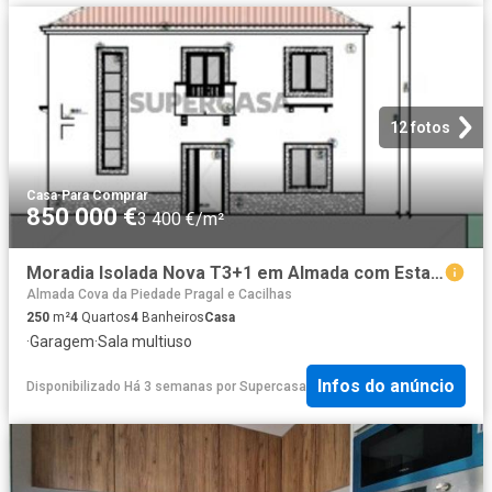
12 fotos
Casa
·
Para Comprar
850 000 €
3 400 €/m²
Moradia Isolada Nova T3+1 em Almada com Estacionamento
Almada Cova da Piedade Pragal e Cacilhas
250
m²
4
Quartos
4
Banheiros
Casa
·
Garagem
·
Sala multiuso
Infos do anúncio
Disponibilizado Há 3 semanas
por
Supercasa