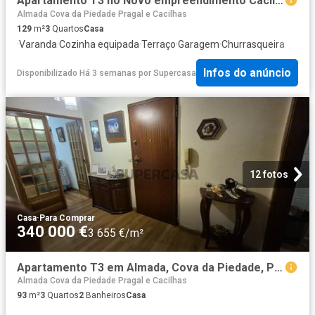
Apartamento T3 no Novo empreendimento Cacilhas bay em Cacilhas com Varandas e garagem
Almada Cova da Piedade Pragal e Cacilhas
129
m²
3
Quartos
Casa
·
Varanda
·
Cozinha equipada
·
Terraço
·
Garagem
·
Churrasqueira
Infos do anúncio
Disponibilizado Há 3 semanas
por
Supercasa
12 fotos
Casa
·
Para Comprar
340 000 €
3 655 €/m²
Apartamento T3 em Almada, Cova da Piedade, Pragal e Cacilhas de 93 m²
Almada Cova da Piedade Pragal e Cacilhas
93
m²
3
Quartos
2
Banheiros
Casa