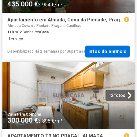
435 000 €
3 954 €/m²
Apartamento em Almada, Cova da Piedade, Pragal e Cacilhas
Almada Cova da Piedade Pragal e Cacilhas
110
m²
2
Banheiros
Casa
·
Terraço
Infos do anúncio
Disponibilizado Há 2 semanas
por
Supercasa
12 fotos
Casa
·
Para Comprar
300 000 €
3 896 €/m²
APARTAMENTO T3 NO PRAGAL, ALMADA