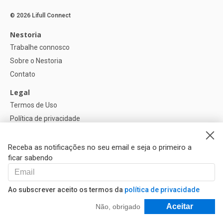
© 2026 Lifull Connect
Nestoria
Trabalhe connosco
Sobre o Nestoria
Contato
Legal
Termos de Uso
Política de privacidade
Política de Cookies
Configurações de cookies
Receba as notificações no seu email e seja o primeiro a
ficar sabendo
Ajuda
FAQ
Ao subscrever aceito os termos da
política de privacidade
Nossos Parceiros
Filtrar e Classificar
Aceitar
Não, obrigado