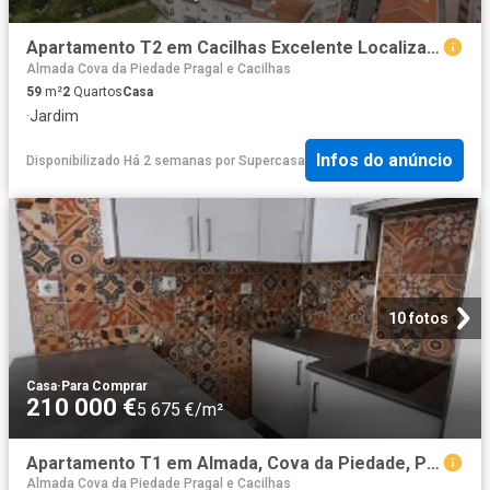
Apartamento T2 em Cacilhas Excelente Localização
Almada Cova da Piedade Pragal e Cacilhas
59
m²
2
Quartos
Casa
·
Jardim
Infos do anúncio
Disponibilizado Há 2 semanas
por
Supercasa
10 fotos
Casa
·
Para Comprar
210 000 €
5 675 €/m²
Apartamento T1 em Almada, Cova da Piedade, Pragal e Cacilhas
Almada Cova da Piedade Pragal e Cacilhas