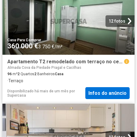
12 fotos
Casa
·
Para Comprar
360 000 €
3 750 €/m²
Apartamento T2 remodelado com terraço no centro de Almada
Almada Cova da Piedade Pragal e Cacilhas
96
m²
2
Quartos
2
Banheiros
Casa
·
Terraço
Disponibilizado há mais de um mês
por
Infos do anúncio
Supercasa