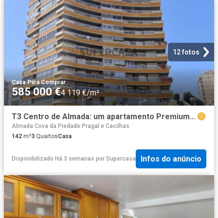
12 fotos
Casa
·
Para Comprar
585 000 €
4 119 €/m²
T3 Centro de Almada: um apartamento Premium onde espaço, vista e localização se encontram
Almada Cova da Piedade Pragal e Cacilhas
142
m²
3
Quartos
Casa
Infos do anúncio
Disponibilizado Há 3 semanas
por
Supercasa