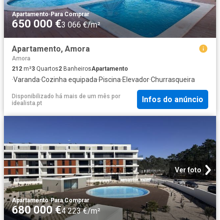
Apartamento
·
Para Comprar
650 000 €
3 066 €/m²
Apartamento, Amora
Amora
212
m²
3
Quartos
2
Banheiros
Apartamento
·
Varanda
·
Cozinha equipada
·
Piscina
·
Elevador
·
Churrasqueira
Disponibilizado há mais de um mês
por
Infos do anúncio
idealista.pt
Ver foto
Apartamento
·
Para Comprar
680 000 €
4 223 €/m²