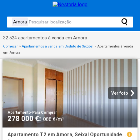
32 524 apartamentos à venda em Amora
Começar
>
Apartamentos à venda em Distrito de Setúbal
>
Apartamentos à venda
em Amora
Ver foto
Apartamento
·
Para Comprar
278 000 €
3 088 €/m²
Apartamento T2 em Amora, Seixal Oportunidade Única! 90m² Amora