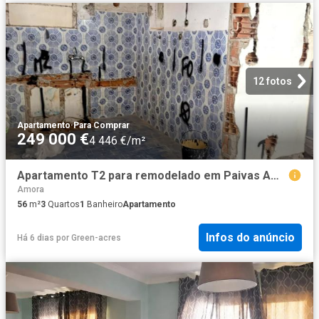
12 fotos
Apartamento
·
Para Comprar
249 000 €
4 446 €/m²
Apartamento T2 para remodelado em Paivas Amora 56m² Amora
Amora
56
m²
3
Quartos
1
Banheiro
Apartamento
Infos do anúncio
Há 6 dias
por
Green-acres