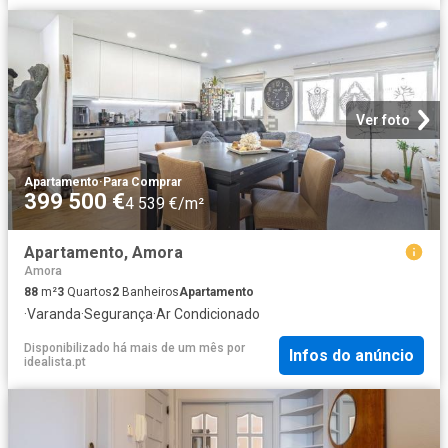
Ver foto
Apartamento
·
Para Comprar
399 500 €
4 539 €/m²
Apartamento, Amora
Amora
88
m²
3
Quartos
2
Banheiros
Apartamento
·
Varanda
·
Segurança
·
Ar Condicionado
Disponibilizado há mais de um mês
por
Infos do anúncio
idealista.pt