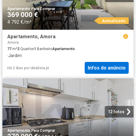
Apartamento
·
Para Comprar
369 000 €
Actualizado
4 792 €/m²
Apartamento, Amora
Amora
77
m²
2
Quartos
1
Banheiro
Apartamento
·
Jardim
Infos do anúncio
Há 2 dias
por
idealista.pt
12 fotos
Apartamento
·
Para Comprar