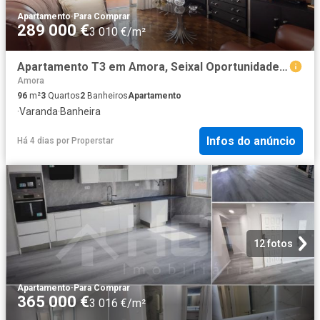
Apartamento
·
Para Comprar
289 000 €
3 010 €/m²
Apartamento T3 em Amora, Seixal Oportunidade Única!
Amora
96
m²
3
Quartos
2
Banheiros
Apartamento
·
Varanda
·
Banheira
Infos do anúncio
Há 4 dias
por
Properstar
12 fotos
Apartamento
·
Para Comprar
365 000 €
3 016 €/m²