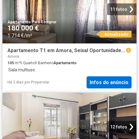
11 fotos
Apartamento
·
Para Comprar
180 000 €
Actualizado
1 714 €/m²
Apartamento T1 em Amora, Seixal Oportunidade Única! Com inquilina
Amora
105
m²
1
Quarto
1
Banheiro
Apartamento
·
Sala multiuso
Infos do anúncio
Há 2 dias
por
Properstar
12 fotos