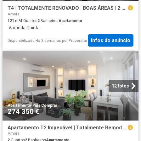
T4 | TOTALMENTE RENOVADO | BOAS ÁREAS | 2 CASAS DE BANHO | AMORA SEIXAL
Amora
121
m²
4
Quartos
2
Banheiros
Apartamento
·
Varanda
·
Quintal
Infos do anúncio
Disponibilizado Há 3 semanas
por
Properstar
12 fotos
Apartamento
·
Para Comprar
274 350 €
Apartamento T2 Impecável | Totalmente Remodelado | Smart Home | Fogueteiro Seixal
Amora
2
Quartos
2
Banheiros
Apartamento