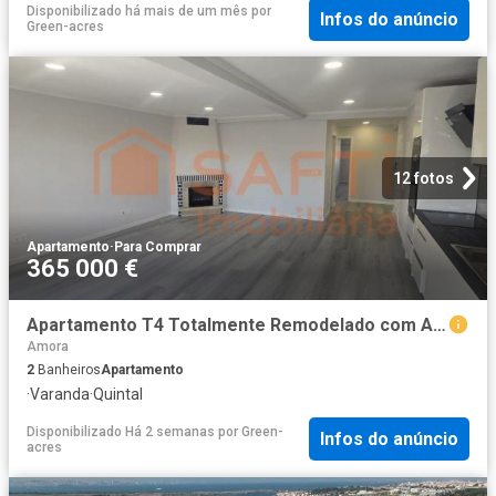
Disponibilizado há mais de um mês
por
Infos do anúncio
Green-acres
12 fotos
Apartamento
·
Para Comprar
365 000 €
Apartamento T4 Totalmente Remodelado com Arrecadação Amora 0m² Amora
Amora
2
Banheiros
Apartamento
·
Varanda
·
Quintal
Disponibilizado Há 2 semanas
por
Green-
Infos do anúncio
acres