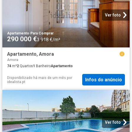
Ver foto
Apartamento
·
Para Comprar
290 000 €
3 918 €/m²
Apartamento, Amora
Amora
74
m²
2
Quartos
1
Banheiro
Apartamento
Disponibilizado há mais de um mês
por
Infos do anúncio
idealista.pt
Ver foto