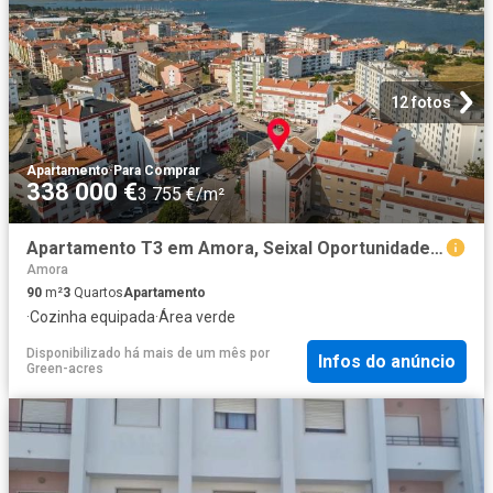
12 fotos
Apartamento
·
Para Comprar
338 000 €
3 755 €/m²
Apartamento T3 em Amora, Seixal Oportunidade Única! 90m² Amora
Amora
90
m²
3
Quartos
Apartamento
·
Cozinha equipada
·
Área verde
Disponibilizado há mais de um mês
por
Infos do anúncio
Green-acres