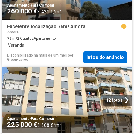
Apartamento
·
Para Comprar
260 000 €
3 421 €/m²
Excelente localização 76m² Amora
Amora
76
m²
2
Quartos
Apartamento
·
Varanda
Disponibilizado há mais de um mês
por
Infos do anúncio
Green-acres
12 fotos
Apartamento
·
Para Comprar
225 000 €
3 308 €/m²