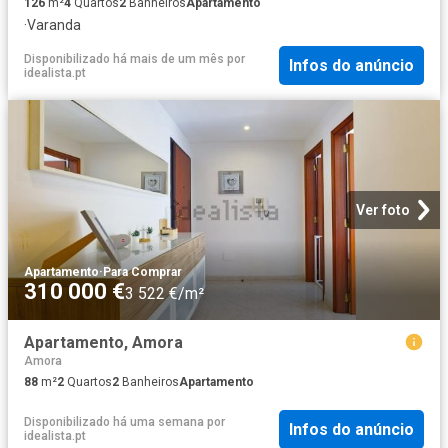
126
m²
4
Quartos
2
Banheiros
Apartamento
·
Varanda
Disponibilizado há mais de um mês
por
Infos do anúncio
idealista.pt
Ver foto
Apartamento
·
Para Comprar
310 000 €
3 522 €/m²
Apartamento, Amora
Amora
88
m²
2
Quartos
2
Banheiros
Apartamento
Disponibilizado há uma semana
por
Infos do anúncio
idealista.pt