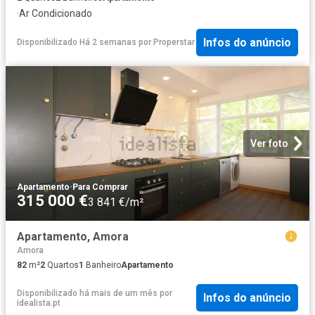
·
Ar Condicionado
Infos do anúncio
Disponibilizado Há 2 semanas
por
Properstar
Ver foto
Apartamento
·
Para Comprar
315 000 €
3 841 €/m²
Apartamento, Amora
Amora
82
m²
2
Quartos
1
Banheiro
Apartamento
Disponibilizado há mais de um mês
por
Infos do anúncio
idealista.pt