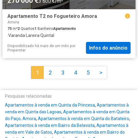
270 000 €
3 600 €/m²
Apartamento T2 no Fogueteiro Amora
Amora
75
m²
2
Quartos
1
Banheiro
Apartamento
·
Varanda
·
Lareira
·
Quintal
Disponibilizado há mais de um mês
por
Infos do anúncio
Properstar
1
2
3
4
5
>
Pesquisas relacionadas
Apartamentos à venda em Quinta da Princesa
,
Apartamentos à
venda em Quinta das Lagoas
,
Apartamentos à venda em Quinta
do Paço, Amora
,
Apartamentos à venda em Quinta do Batateiro
,
Apartamentos à venda em Bairro da Belavista
,
Apartamentos à
venda em Vale de Gatos
,
Apartamentos à venda em Bairro do