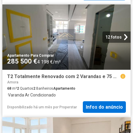
12 fotos
Apartamento
·
Para Comprar
285 500 €
4 198 €/m²
T2 Totalmente Renovado com 2 Varandas e 75 m² de Área Bruta na Amora
Amora
68
m²
2
Quartos
2
Banheiros
Apartamento
·
Varanda
·
Ar Condicionado
Infos do anúncio
Disponibilizado há um mês
por
Properstar