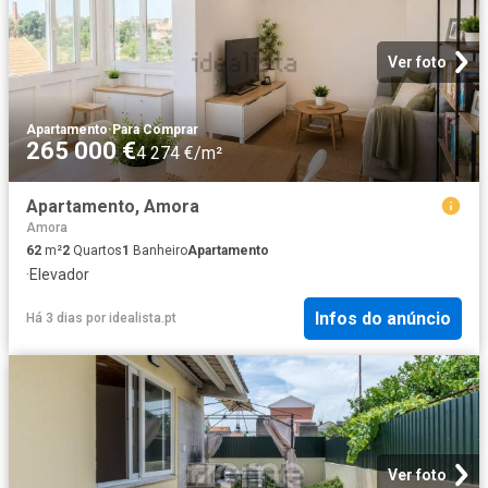
Ver foto
Apartamento
·
Para Comprar
265 000 €
4 274 €/m²
Apartamento, Amora
Amora
62
m²
2
Quartos
1
Banheiro
Apartamento
·
Elevador
Infos do anúncio
Há 3 dias
por
idealista.pt
Ver foto