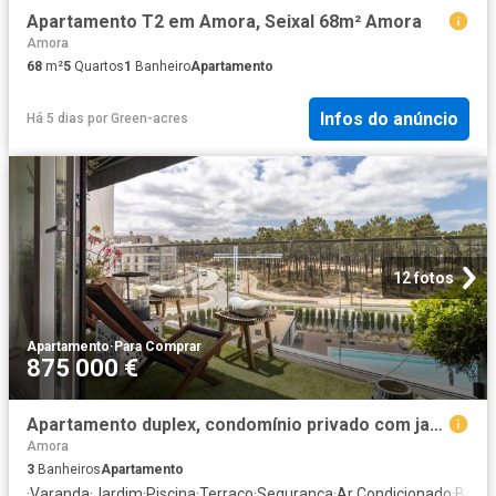
Apartamento T2 em Amora, Seixal 68m² Amora
Amora
68
m²
5
Quartos
1
Banheiro
Apartamento
Infos do anúncio
Há 5 dias
por
Green-acres
12 fotos
Apartamento
·
Para Comprar
875 000 €
Apartamento duplex, condomínio privado com jardim e piscina. 0m² Amora
Amora
3
Banheiros
Apartamento
·
Varanda
·
Jardim
·
Piscina
·
Terraço
·
Segurança
·
Ar Condicionado
·
Banhe