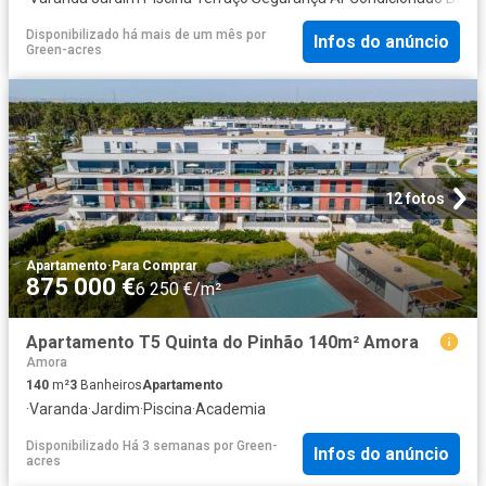
Disponibilizado há mais de um mês
por
Infos do anúncio
Green-acres
12 fotos
Apartamento
·
Para Comprar
875 000 €
6 250 €/m²
Apartamento T5 Quinta do Pinhão 140m² Amora
Amora
140
m²
3
Banheiros
Apartamento
·
Varanda
·
Jardim
·
Piscina
·
Academia
Disponibilizado Há 3 semanas
por
Green-
Infos do anúncio
acres