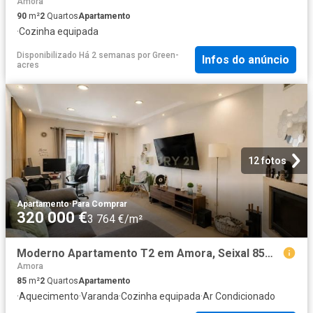
Amora
90
m²
2
Quartos
Apartamento
·
Cozinha equipada
Disponibilizado Há 2 semanas
por
Green-
Infos do anúncio
acres
12 fotos
Apartamento
·
Para Comprar
320 000 €
3 764 €/m²
Moderno Apartamento T2 em Amora, Seixal 85m² Amora
Amora
85
m²
2
Quartos
Apartamento
·
Aquecimento
·
Varanda
·
Cozinha equipada
·
Ar Condicionado