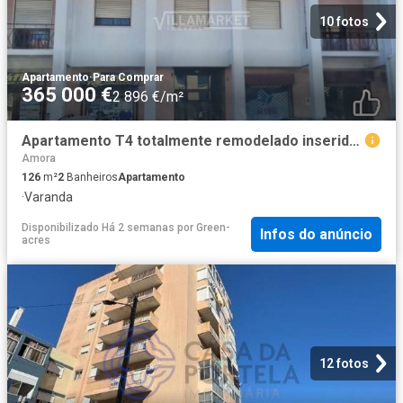
10 fotos
Apartamento
·
Para Comprar
365 000 €
2 896 €/m²
Apartamento T4 totalmente remodelado inserido no último de u. 126m² Amora
Amora
126
m²
2
Banheiros
Apartamento
·
Varanda
Disponibilizado Há 2 semanas
por
Green-
Infos do anúncio
acres
12 fotos