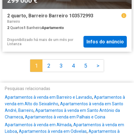
299 000 €
2 quarto, Barreiro Barreiro 103572993
Barreiro
2
Quartos
1
Banheiro
Apartamento
Disponibilizado há mais de um mês
por
Infos do anúncio
Listanza
1
2
3
4
5
>
Pesquisas relacionadas
Apartamentos à venda em Barreiro e Lavradio
,
Apartamentos à
venda em Alto do Seixalinho
,
Apartamentos à venda em Santo
André, Barreiro
,
Apartamentos à venda em Santo António da
Charneca
,
Apartamentos à venda em Palhais e Coina
Apartamentos à venda em Almada
,
Apartamentos à venda em
Lisboa
,
Apartamentos à venda em Odivelas
,
Apartamentos à