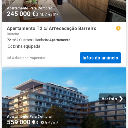
Apartamento
·
Para Comprar
245 000 €
3 402 €/m²
Apartamento T2 c/ Arrecadação Barreiro
Barreiro
72
m²
2
Quartos
1
Banheiro
Apartamento
·
Cozinha equipada
Infos do anúncio
Há 4 dias
por
Properstar
Ver foto
Apartamento
·
Para Comprar
559 000 €
3 936 €/m²