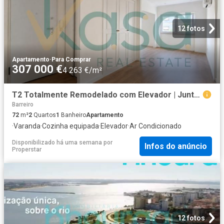
12 fotos
Apartamento
·
Para Comprar
307 000 €
4 263 €/m²
T2 Totalmente Remodelado com Elevador | Junto à Estação Fluvial do Barreiro
Barreiro
72
m²
2
Quartos
1
Banheiro
Apartamento
·
Varanda
·
Cozinha equipada
·
Elevador
·
Ar Condicionado
Disponibilizado há uma semana
por
Infos do anúncio
Properstar
12 fotos