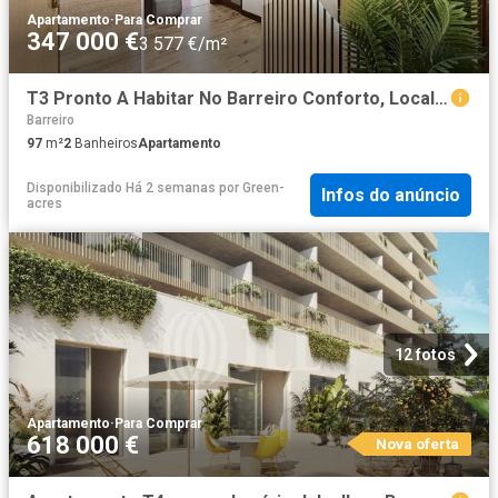
Apartamento
·
Para Comprar
347 000 €
3 577 €/m²
T3 Pronto A Habitar No Barreiro Conforto, Localização E Qu. 97m² Barreiro e Verderena
Barreiro
97
m²
2
Banheiros
Apartamento
Disponibilizado Há 2 semanas
por
Green-
Infos do anúncio
acres
12 fotos
Apartamento
·
Para Comprar
618 000 €
Nova oferta