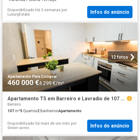
Disponibilizado Há 3 semanas
por
Infos do anúncio
LuxuryEstate
12 fotos
Apartamento
·
Para Comprar
460 000 €
4 299 €/m²
Apartamento T5 em Barreiro e Lavradio de 107 m² 107m² Barreiro e Verderena
Barreiro
107
m²
5
Quartos
2
Banheiros
Apartamento
Disponibilizado há mais de um mês
por
Infos do anúncio
Green-acres