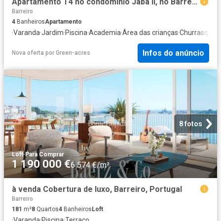
Apartamento T4 no condomínio Jaba II, no Barreiro 0m² Barreiro e Verderena
Barreiro
4
Banheiros
Apartamento
·
Varanda
·
Jardim
·
Piscina
·
Academia
·
Área das crianças
·
Churrasqueir
Infos do anúncio
Nova oferta
por
Green-acres
8 fotos
Loft
·
Para Comprar
1 190 000 €
6 574 €/m²
à venda Cobertura de luxo, Barreiro, Portugal
Barreiro
181
m²
8
Quartos
4
Banheiros
Loft
·
Varanda
·
Piscina
·
Terraço