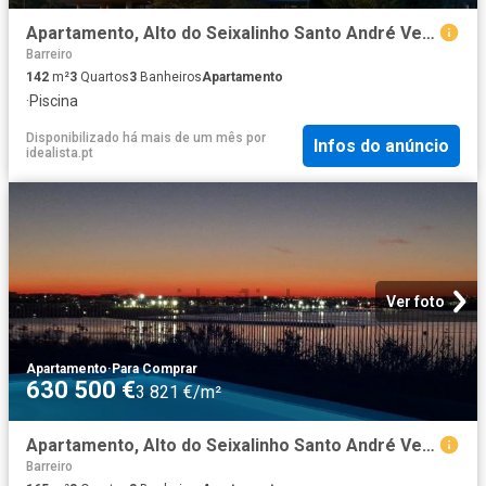
Apartamento, Alto do Seixalinho Santo André Verderena
Barreiro
142
m²
3
Quartos
3
Banheiros
Apartamento
·
Piscina
Disponibilizado há mais de um mês
por
Infos do anúncio
idealista.pt
Ver foto
Apartamento
·
Para Comprar
630 500 €
3 821 €/m²
Apartamento, Alto do Seixalinho Santo André Verderena
Barreiro