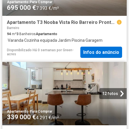
Apartamento
·
Para Comprar
695 000 €
7 393 €/m²
Apartamento T3 Nooba Vista Rio Barreiro Pronto E Como No. 94m² Alto do Seixalinho e Lavradio
Barreiro
94
m²
3
Banheiros
Apartamento
·
Varanda
·
Cozinha equipada
·
Jardim
·
Piscina
·
Garagem
Disponibilizado Há 0 semanas
por
Green-
Infos do anúncio
acres
12 fotos
Apartamento
·
Para Comprar
339 000 €
4 291 €/m²