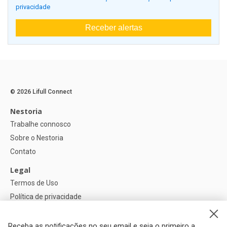
privacidade
Receber alertas
© 2026 Lifull Connect
Nestoria
Trabalhe connosco
Sobre o Nestoria
Contato
Legal
Termos de Uso
Política de privacidade
Política de Cookies
Configurações de cookies
Receba as notificações no seu email e seja o primeiro a