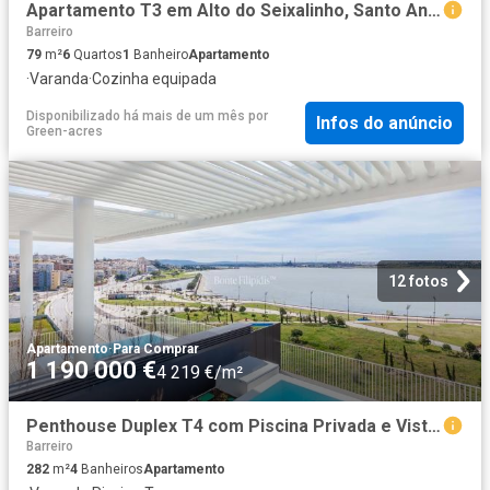
Apartamento T3 em Alto do Seixalinho, Santo André e Verderen. 79m² Barreiro e Verderena
Barreiro
79
m²
6
Quartos
1
Banheiro
Apartamento
·
Varanda
·
Cozinha equipada
Disponibilizado há mais de um mês
por
Infos do anúncio
Green-acres
12 fotos
Apartamento
·
Para Comprar
1 190 000 €
4 219 €/m²
Penthouse Duplex T4 com Piscina Privada e Vista Rio 282m² Barreiro e Verderena
Barreiro
282
m²
4
Banheiros
Apartamento