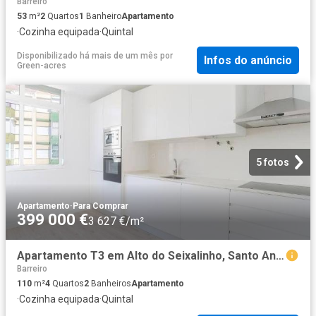
Barreiro
53
m²
2
Quartos
1
Banheiro
Apartamento
·
Cozinha equipada
·
Quintal
Disponibilizado há mais de um mês
por
Infos do anúncio
Green-acres
5 fotos
Apartamento
·
Para Comprar
399 000 €
3 627 €/m²
Apartamento T3 em Alto do Seixalinho, Santo André e Verderen. 110m² Barreiro e Verderena
Barreiro
110
m²
4
Quartos
2
Banheiros
Apartamento
·
Cozinha equipada
·
Quintal