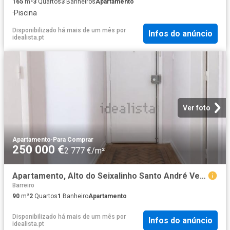
165
m²
3
Quartos
3
Banheiros
Apartamento
·
Piscina
Disponibilizado há mais de um mês
por
Infos do anúncio
idealista.pt
Ver foto
Apartamento
·
Para Comprar
250 000 €
2 777 €/m²
Apartamento, Alto do Seixalinho Santo André Verderena
Barreiro
90
m²
2
Quartos
1
Banheiro
Apartamento
Disponibilizado há mais de um mês
por
Infos do anúncio
idealista.pt