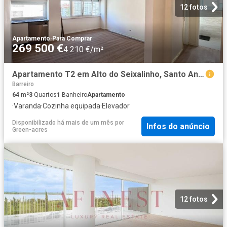
12 fotos
Apartamento
·
Para Comprar
269 500 €
4 210 €/m²
Apartamento T2 em Alto do Seixalinho, Santo André e Verderen. 64m² Barreiro e Verderena
Barreiro
64
m²
3
Quartos
1
Banheiro
Apartamento
·
Varanda
·
Cozinha equipada
·
Elevador
Disponibilizado há mais de um mês
por
Infos do anúncio
Green-acres
12 fotos