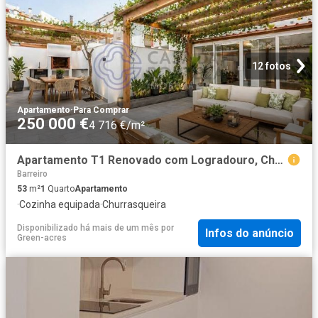
12 fotos
Apartamento
·
Para Comprar
250 000 €
4 716 €/m²
Apartamento T1 Renovado com Logradouro, Churrasqueira e Anex. 53m² Alto do Seixalinho e Lavradio
Barreiro
53
m²
1
Quarto
Apartamento
·
Cozinha equipada
·
Churrasqueira
Disponibilizado há mais de um mês
por
Infos do anúncio
Green-acres