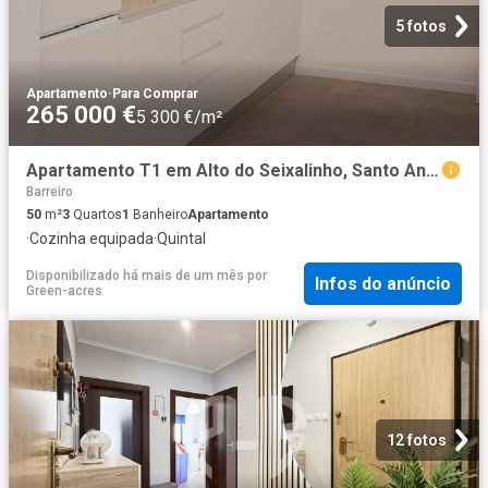
5 fotos
Apartamento
·
Para Comprar
265 000 €
5 300 €/m²
Apartamento T1 em Alto do Seixalinho, Santo André e Verderen. 50m² Barreiro e Verderena
Barreiro
50
m²
3
Quartos
1
Banheiro
Apartamento
·
Cozinha equipada
·
Quintal
Disponibilizado há mais de um mês
por
Infos do anúncio
Green-acres
12 fotos