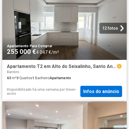
12 fotos
Apartamento
·
Para Comprar
255 000 €
4 047 €/m²
Apartamento T2 em Alto do Seixalinho, Santo André e Verderen. 63m² Barreiro e Verderena
Barreiro
63
m²
3
Quartos
1
Banheiro
Apartamento
Disponibilizado há uma semana
por
Green-
Infos do anúncio
acres