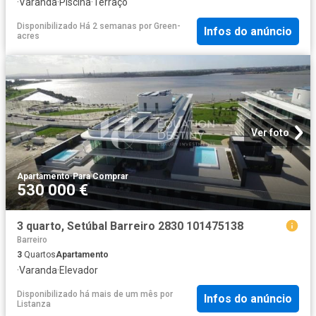
·
Varanda
·
Piscina
·
Terraço
Disponibilizado Há 2 semanas
por
Green-
Infos do anúncio
acres
Ver foto
Apartamento
·
Para Comprar
530 000 €
3 quarto, Setúbal Barreiro 2830 101475138
Barreiro
3
Quartos
Apartamento
·
Varanda
·
Elevador
Disponibilizado há mais de um mês
por
Infos do anúncio
Listanza