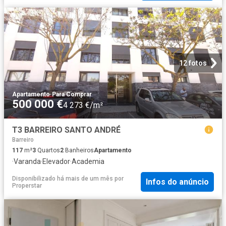
12 fotos
Apartamento
·
Para Comprar
500 000 €
4 273 €/m²
T3 BARREIRO SANTO ANDRÉ
Barreiro
117
m²
3
Quartos
2
Banheiros
Apartamento
·
Varanda
·
Elevador
·
Academia
Disponibilizado há mais de um mês
por
Infos do anúncio
Properstar