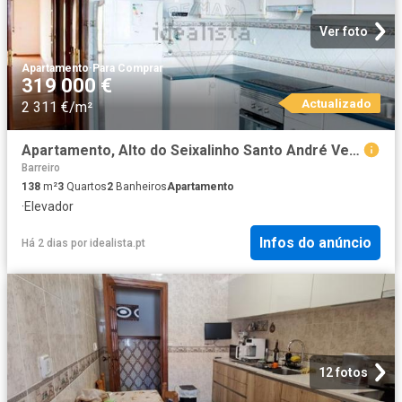
Ver foto
Apartamento
·
Para Comprar
319 000 €
Actualizado
2 311 €/m²
Apartamento, Alto do Seixalinho Santo André Verderena
Barreiro
138
m²
3
Quartos
2
Banheiros
Apartamento
·
Elevador
Infos do anúncio
Há 2 dias
por
idealista.pt
12 fotos