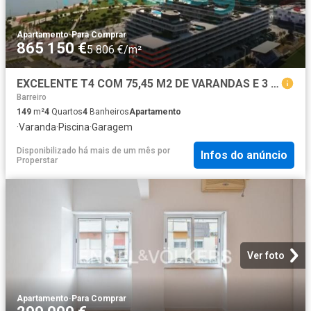
Apartamento
·
Para Comprar
865 150 €
5 806 €/m²
EXCELENTE T4 COM 75,45 M2 DE VARANDAS E 3 LUGARES DE ESTACIONAMENTO
Barreiro
149
m²
4
Quartos
4
Banheiros
Apartamento
·
Varanda
·
Piscina
·
Garagem
Disponibilizado há mais de um mês
por
Infos do anúncio
Properstar
Ver foto
Apartamento
·
Para Comprar