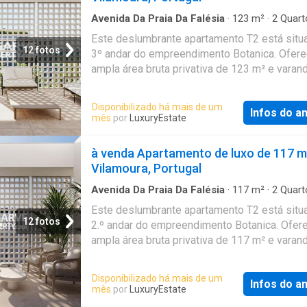
Avenida Da Praia Da Falésia
·
123
m²
·
2
Quart
Banheiros
·
Apartamento
·
Varanda
·
Jardim
·
P
Este deslumbrante apartamento T2 está situ
Garagem
·
Terraço
12 fotos
3º andar do empreendimento Botanica. Ofer
ampla área bruta privativa de 123 m² e vara
uma área total de 27 m². A unidade inclui aind
lugares de estacionamento privados. O Bota
Disponibilizado há mais de um
Infos do a
Vilamoura
é um empreendimento residencia
mês
por
LuxuryEstate
exclusivo que combina arquitetura contempo
com uma forte ligação à natureza, situado n
à venda Apartamento de luxo de 117 m
zonas residenciais mais desejadas de
Vila
Vilamoura, Portugal
Concebido para oferecer conforto, funcional
espaços exteriores, o condomínio proporcio
Avenida Da Praia Da Falésia
·
117
m²
·
2
Quart
Banheiros
·
Apartamento
·
Varanda
·
Jardim
·
P
estilo de vida equilibrado num ambiente priv
Este deslumbrante apartamento T2 está situ
Garagem
·
Terraço
cuidadosamente planeado. O empreendiment
12 fotos
2.º andar do empreendimento Botanica. Ofer
composto por 55 apartamentos com tipologi
ampla área bruta privativa de 117 m² e vara
dois a quatro quartos, incluindo penthouses 
uma área total de 14 m². A unidade inclui aind
bem como cinco unidades comerciais. As ár
lugares de estacionamento privados. O Bota
Disponibilizado há mais de um
apartamentos variam aproximadamente entr
Infos do a
Vilamoura
é um empreendimento residencia
mês
por
LuxuryEstate
m² e 202 m², sendo complementadas por am
exclusivo que combina arquitetura contempo