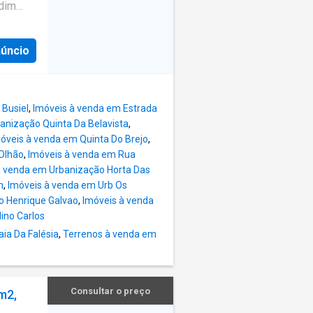
as de
rdim
duplex,
ento ao
eas dos
e 107
núncio
e inclui
plos
 O
ra,
scinas
a
 Busiel
,
Imóveis à venda em Estrada
reza,
anização Quinta Da Belavista
,
óveis à venda em Quinta Do Brejo
,
erecer
Olhão
,
Imóveis à venda em Rua
s, o
à venda em Urbanização Horta Das
n
,
Imóveis à venda em Urb Os
o Henrique Galvao
,
Imóveis à venda
o é
ino Carlos
as de
ia Da Falésia
,
Terrenos à venda em
duplex,
eas dos
e 107
plos
Consultar o preço
m2,