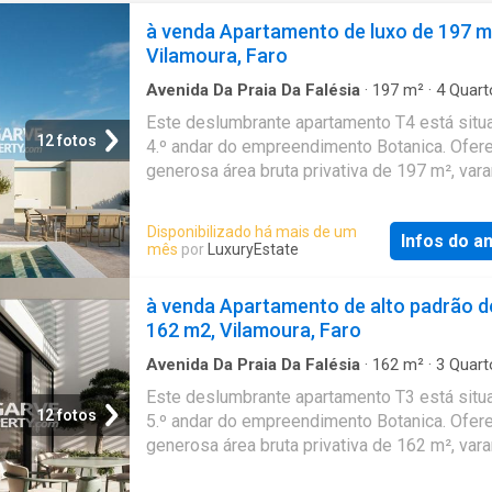
à venda Apartamento de luxo de 197 m
Vilamoura, Faro
Avenida Da Praia Da Falésia
·
197
m²
·
4
Quart
Banheiros
·
Apartamento
·
Varanda
·
Piscina
·
G
Este deslumbrante apartamento T4 está situ
·
Terraço
12 fotos
4.º andar do empreendimento Botanica. Ofer
generosa área bruta privativa de 197 m², var
espaçosas com uma área total de 55 m² e u
terraço exclusivo no último piso com vistas
Disponibilizado há mais de um
Infos do a
panorâmicas. Um dos principais destaques d
mês
por
LuxuryEstate
propriedade é a sua piscina privada. A unidad
ainda 3 lugares de estacionamento privados.
à venda Apartamento de alto padrão d
Botanica
Vilamoura
é um empreendimento
162 m2, Vilamoura, Faro
residencial exclusivo que combina arquitetur
contemporânea com uma forte ligação à natu
Avenida Da Praia Da Falésia
·
162
m²
·
3
Quart
Banheiros
·
Apartamento
·
Varanda
·
Piscina
·
G
situado numa das zonas residenciais mais
Este deslumbrante apartamento T3 está situ
·
Terraço
desejadas de
Vilamoura
. Concebido para of
12 fotos
5.º andar do empreendimento Botanica. Ofer
conforto, funcionalidade e espaços exteriore
generosa área bruta privativa de 162 m², var
condomínio proporciona um estilo de vida
espaçosas com uma área total de 55 m² e u
equilibrado num ambiente privado e