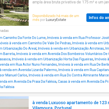
composto por 55 apartamentos com tipologi
ampla área bruta privativa de 175 m² e um ja
dois a quatro quartos, incluindo penthouses 
privado, perfeito para momentos de relaxam
bem como cinco unidades comerciais. As ár
ar livre. Um dos principais destaques desta
Disponibilizado há mais de um
apartamentos variam aproximadamente entr
Infos do a
propriedade é a sua piscina privada. A unidad
mês
por
LuxuryEstate
m² e 202 m², sendo complementadas por am
ainda 2 lugares de estacionamento privados.
terraços, jardins privados ou áreas de cobertu
Botanica
Vilamoura
é um empreendimento
onadas
com algumas unidades a beneficiarem de pi
residencial exclusivo que combina arquitetur
privadas. Os residentes têm acesso
em Caminho Da Fonte Do Lume
,
Imóveis à venda em Rua Professor José
contemporânea com uma forte ligação à natu
óveis à venda em Caminho De Vale De Pedras
,
Imóveis à venda em Urb
situado numa das zonas residenciais mais
m Urbanização Do Areal
,
Imóveis à venda em Urbanização Arroteias
,
Im
desejadas de
Vilamoura
. Concebido para of
m Barreta
,
Imóveis à venda em Avenida Dos Bombeiros Voluntários De 
conforto, funcionalidade e espaços exteriore
asasca
,
Imóveis à venda em Urbanização Horta Das Figueiras
,
Imóveis 
condomínio proporciona um estilo de vida
 venda em Rua Actor Nuno Fernandes
,
Imóveis à venda em Rua De Berli
equilibrado num ambiente privado e
 à venda em Avenida Lizarda Palermo
,
Imóveis à venda em Rua Capitan
cuidadosamente planeado. O empreendiment
sor Manuel Carlos
,
Imóveis à venda em Rua Do Contra Almirante Marcel
composto por 55 apartamentos com tipologi
nda em Avenida Da Praia Da Falésia
,
Casas à venda em Avenida Da Pra
dois a quatro quartos, incluindo penthouses 
Da Falésia
bem como cinco unidades comerciais. As ár
apartamentos variam aproximadamente entr
m² e 202 m², sendo complementadas por am
à venda Luxuoso apartamento de 123 
terraços, jardins privados o
Vilamoura, Portugal