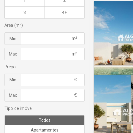
1
2
3
4+
Área (m²)
Min
Max
Preço
Min
Max
Tipo de imóvel
Todos
Apartamentos