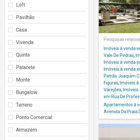
Loft
Pavilhão
Casa
Pesquisas relaci
Vivenda
Imóveis à venda 
Quinta
Vale De Pedras
,
Im
Imóveis à venda e
Palacete
Imóveis à venda e
Patrão Joaquim C
Monte
Figuras
,
Imóveis à
Varejões
,
Imóveis
Bungalow
em Rua De Profes
Terreno
Apartamentos à ve
Avenida Da Praia 
Ponto Comercial
Armazém