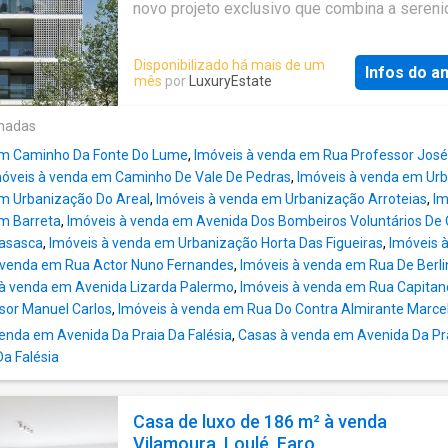
composto por 55 apartamentos com tipologi
novo projeto exclusivo que combina a seren
dois a quatro quartos, incluindo penthouses 
natureza com a modernidade de um estilo de
bem como cinco unidades comerciais. As ár
urbano e sofisticado. Inspirado pela tradição
Disponibilizado há mais de um
apartamentos variam aproximadamente entr
Infos do a
portuguesa e pela harmonia natural, o
mês
por
LuxuryEstate
m² e 202 m², sendo complementadas por am
empreendimento distingue-se pela elegânci
terraços, jardins privados ou áreas de cobertu
arquitetónica, pela qualidade excecional dos
onadas
com algumas unidades a beneficiarem de pi
materiais e por um compromisso profundo c
privadas. Os residentes têm acess
em Caminho Da Fonte Do Lume
,
Imóveis à venda em Rua Professor José
sustentabilidade. Assinado pelo reconhecido
óveis à venda em Caminho De Vale De Pedras
,
Imóveis à venda em Urb
arquiteto Samuel Torres de Carvalho, reflete
m Urbanização Do Areal
,
Imóveis à venda em Urbanização Arroteias
,
Im
abordagem intimista e meticulosa, onde cad
m Barreta
,
Imóveis à venda em Avenida Dos Bombeiros Voluntários De 
detalhe contribui para uma experiência reside
asasca
,
Imóveis à venda em Urbanização Horta Das Figueiras
,
Imóveis 
distinta. As fachadas revestidas com azulejo
 venda em Rua Actor Nuno Fernandes
,
Imóveis à venda em Rua De Berli
tradicionais portugueses conferem identidad
 à venda em Avenida Lizarda Palermo
,
Imóveis à venda em Rua Capitan
enquanto os interiores luminosos e depurado
sor Manuel Carlos
,
Imóveis à venda em Rua Do Contra Almirante Marcel
tons claros e texturas naturais, traduzem um
nda em Avenida Da Praia Da Falésia
,
Casas à venda em Avenida Da Pra
sensação de leveza e conforto. Os apartame
Da Falésia
de tipologias T2, T3 e T4, apresentam áreas
generosas e varandas amplas, com pavimen
carvalho natural, cozinhas totalmente equip
Casa de luxo de 186 m² à venda
eletrodomésticos Sieme
Vilamoura, Loulé, Faro