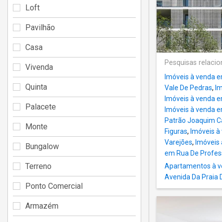
Loft
Pavilhão
Casa
Pesquisas relaci
Vivenda
Imóveis à venda 
Quinta
Vale De Pedras
,
Im
Imóveis à venda e
Palacete
Imóveis à venda e
Patrão Joaquim C
Monte
Figuras
,
Imóveis à
Varejões
,
Imóveis
Bungalow
em Rua De Profes
Terreno
Apartamentos à ve
Avenida Da Praia 
Ponto Comercial
Armazém