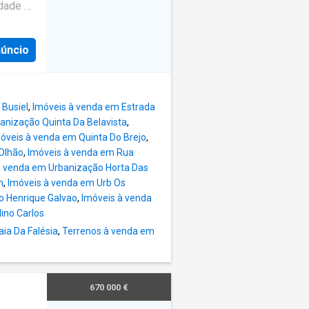
as de
idade da
duplex,
 vida
eas dos
e 107
núncio
plos
a
ra,
scinas
om a
 Busiel
,
Imóveis à venda em Estrada
anização Quinta Da Belavista
,
 uma
óveis à venda em Quinta Do Brejo
,
a
Olhão
,
Imóveis à venda em Rua
ncial
à venda em Urbanização Horta Das
s
n
,
Imóveis à venda em Urb Os
e,
o Henrique Galvao
,
Imóveis à venda
s, de
ino Carlos
a
ia Da Falésia
,
Terrenos à venda em
ntos,
tos em
adas com
670 000 €