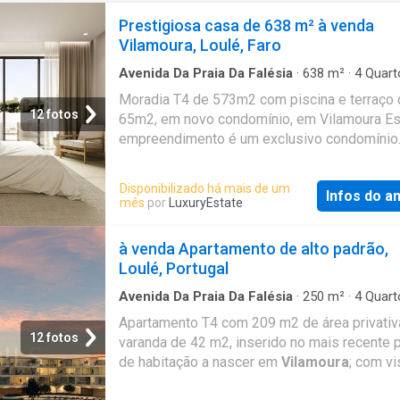
Prestigiosa casa de 638 m² à venda
Vilamoura, Loulé, Faro
Avenida Da Praia Da Falésia
·
638
m²
·
4
Quart
Banheiros
·
Casa
·
Cozinha equipada
·
Jardim
·
P
Moradia T4 de 573m2 com piscina e terraço 
Lareira
·
Terraço
·
Churrasqueira
12 fotos
65m2, em novo condomínio, em Vilamoura Es
empreendimento é um exclusivo condomínio
privado, localizado numa das zonas mais
privilegiadas de Vilamoura, com vista direta 
Disponibilizado há mais de um
Infos do a
campo de golfe e proximidade à Marina e à P
mês
por
LuxuryEstate
Falésia. Este projeto distinto é composto por
apenas quatro moradias T4 independentes, 
à venda Apartamento de alto padrão,
uma com cave, jardim privado e piscina, ofe
Loulé, Portugal
cerca de 602 m² de área bruta de construção
elevados padrões de qualidade e conforto. 
Avenida Da Praia Da Falésia
·
250
m²
·
4
Quart
Banheiros
·
Apartamento
·
Varanda
·
Jardim
·
P
térreo, destaca-se uma cozinha totalmente 
Apartamento T4 com 209 m2 de área privativ
Vista panorâmica
·
Academia
·
Garagem
com eletrodomésticos, em perfeita integraç
12 fotos
varanda de 42 m2, inserido no mais recente p
uma ampla e luminosa sala de jantar. A zona 
de habitação a nascer em
Vilamoura
; com vi
prolonga-se para uma elegante sala de esta
o mar e reserva natural. Assinado pelo reput
lareira a lenha, proporcionando um ambiente