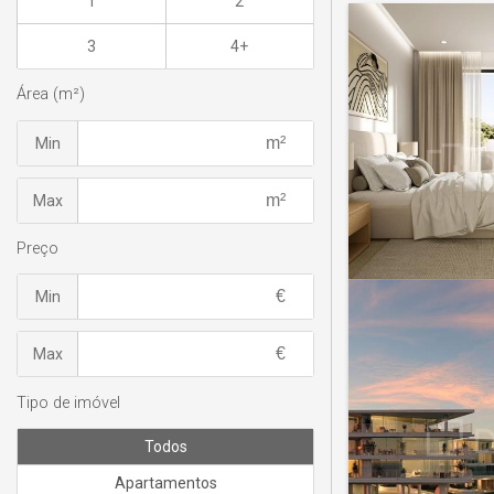
1
2
3
4+
Área (m²)
Min
Max
Preço
Min
Max
Tipo de imóvel
Todos
Apartamentos