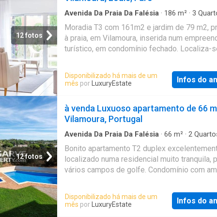
Avenida Da Praia Da Falésia
·
186
m²
·
3
Quart
Banheiros
·
Casa
·
Varanda
·
Jardim
·
Piscina
·
Moradia T3 com 161m2 e jardim de 79 m2, p
Segurança
·
Terraço
·
Área das crianças
·
Churr
12 fotos
à praia, em Vilamoura, inserida num empree
turístico, em condomínio fechado. Localiza-s
minutos da Praia da Falésia e Marina, rodead
reserva natural e junto a 5 campos de golfe.
Disponibilizado há mais de um
Infos do a
Composto por 34 apartamentos de tipologias
mês
por
LuxuryEstate
e T3, alguns em duplex, e 13 moradias T3. O
condomínio oferece um parque infantil, amplo
à venda Luxuoso apartamento de 66 m
piscina para adultos e piscina para crianças.
Vilamoura, Portugal
apartamentos incluem varandas e terraços, 
vista panorâmica para o mar, campo de golfe, 
Avenida Da Praia Da Falésia
·
66
m²
·
2
Quarto
Banheiros
·
Apartamento
·
Cozinha equipada
·
e piscina. As moradias dispõem de jardim,
Bonito apartamento T2 duplex excelentemen
Piscina
·
Ar Condicionado
·
Garagem
·
Área verd
churrasqueira e terraços. Todas as unidades
12 fotos
localizado numa residencial muito tranquila, 
encontram-se totalmente equipados e mobil
vários campos de golfe. Condomínio com am
em pleno funcionamento, sendo opcional a s
áreas verdes e piscina. Perto de todas as
exploração turística. Categoria Energética: C
comodidades, apenas a 5 minutos a pé do
Disponibilizado há mais de um
Infos do a
supermercado, restaurantes e cafés e a 4/5
mês
por
LuxuryEstate
de carro da Marina e da praia. Com 113 m² de