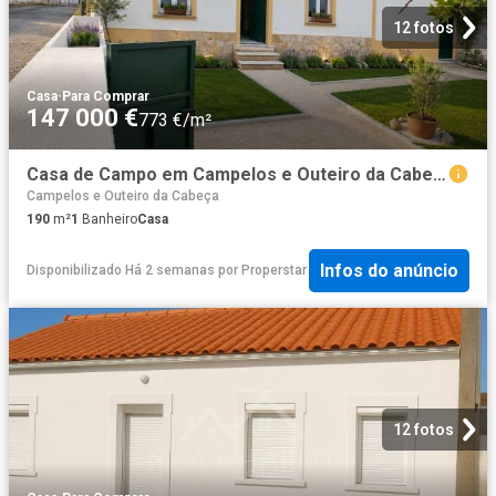
12 fotos
Casa
·
Para Comprar
147 000 €
773 €/m²
Casa de Campo em Campelos e Outeiro da Cabeça de 190 m²
Campelos e Outeiro da Cabeça
190
m²
1
Banheiro
Casa
Infos do anúncio
Disponibilizado Há 2 semanas
por
Properstar
12 fotos