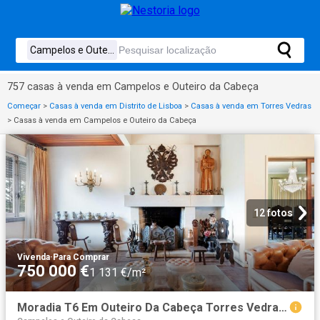
757 casas à venda em Campelos e Outeiro da Cabeça
Começar
>
Casas à venda em Distrito de Lisboa
>
Casas à venda em Torres Vedras
>
Casas à venda em Campelos e Outeiro da Cabeça
12 fotos
Vivenda
·
Para Comprar
750 000 €
1 131 €/m²
Moradia T6 Em Outeiro Da Cabeça Torres Vedras 663m² Campelos e Outeiro da Cabeça