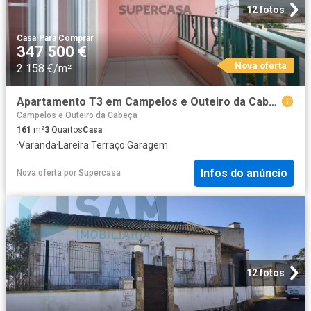
12 fotos
Casa
·
Para Comprar
347 500 €
Nova oferta
2 158 €/m²
Apartamento T3 em Campelos e Outeiro da Cabeça
Campelos e Outeiro da Cabeça
161
m²
3
Quartos
Casa
·
Varanda
·
Lareira
·
Terraço
·
Garagem
Infos do anúncio
Nova oferta
por
Supercasa
12 fotos