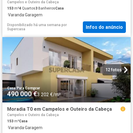
Campelos e Outeiro da Cabeça
153
m²
4
Quartos
3
Banheiros
Casa
·
Varanda
·
Garagem
Disponibilizado há uma semana
por
Infos do anúncio
Supercasa
12 fotos
Casa
·
Para Comprar
490 000 €
3 202 €/m²
Moradia T0 em Campelos e Outeiro da Cabeça
Campelos e Outeiro da Cabeça
153
m²
Casa
·
Varanda
·
Garagem