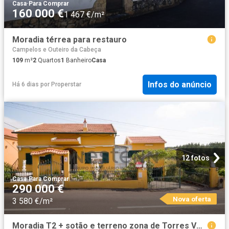
Casa
·
Para Comprar
160 000 €
1 467 €/m²
Moradia térrea para restauro
Campelos e Outeiro da Cabeça
109
m²
2
Quartos
1
Banheiro
Casa
Infos do anúncio
Há 6 dias
por
Properstar
12 fotos
Casa
·
Para Comprar
290 000 €
Nova oferta
3 580 €/m²
Moradia T2 + sotão e terreno zona de Torres Vedras