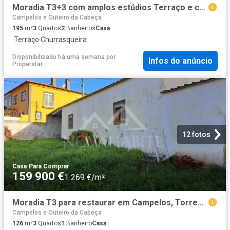
Moradia T3+3 com amplos estúdios Terraço e churrasqueira Ótima exposição solar e vista desafogada Campelos
Campelos e Outeiro da Cabeça
195
m²
3
Quartos
2
Banheiros
Casa
·
Terraço
·
Churrasqueira
Disponibilizado há uma semana
por
Infos do anúncio
Properstar
12 fotos
Casa
·
Para Comprar
159 900 €
1 269 €/m²
Moradia T3 para restaurar em Campelos, Torres Vedras
Campelos e Outeiro da Cabeça
126
m²
3
Quartos
1
Banheiro
Casa