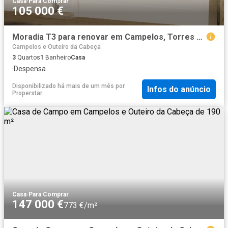
Casa
·
Para Comprar
105 000 €
Moradia T3 para renovar em Campelos, Torres Vedras
Campelos e Outeiro da Cabeça
3
Quartos
1
Banheiro
Casa
·
Despensa
Disponibilizado há mais de um mês
por
Infos do anúncio
Properstar
Casa
·
Para Comprar
147 000 €
773 €/m²