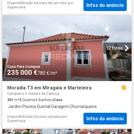
Disponibilizado há mais de um mês
por
Infos do anúncio
Supercasa
12 fotos
Casa
·
Para Comprar
235 000 €
780 €/m²
Moradia T3 em Miragaia e Marteleira
Campelos e Outeiro da Cabeça
301
m²
3
Quartos
1
Banheiro
Casa
·
Jardim
·
Piscina
·
Quintal
·
Garagem
·
Churrasqueira
Disponibilizado há uma semana
por
Infos do anúncio
Supercasa