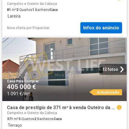
Campelos e Outeiro da Cabeça
81
m²
2
Quartos
1
Banheiro
Casa
·
Lareira
Infos do anúncio
Nova oferta
por
Properstar
12 fotos
Casa
·
Para Comprar
405 000 €
Actualizado
1 091 €/m²
Casa de prestígio de 371 m² à venda Outeiro da Cabeca, Torres Vedras, Lisboa
Campelos e Outeiro da Cabeça
371
m²
3
Quartos
2
Banheiros
Casa
·
Terraço