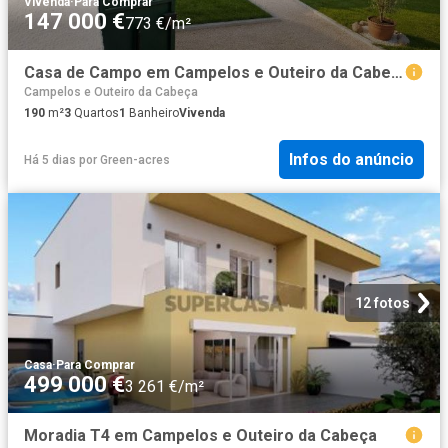
Vivenda
·
Para Comprar
147 000 €
773 €/m²
Casa de Campo em Campelos e Outeiro da Cabeça de 190 m² 190m² Campelos e Outeiro da Cabeça
Campelos e Outeiro da Cabeça
190
m²
3
Quartos
1
Banheiro
Vivenda
Infos do anúncio
Há 5 dias
por
Green-acres
12 fotos
Casa
·
Para Comprar
499 000 €
3 261 €/m²
Moradia T4 em Campelos e Outeiro da Cabeça