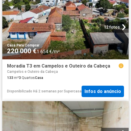
12 fotos
Casa
·
Para Comprar
220 000 €
1 654 €/m²
Moradia T3 em Campelos e Outeiro da Cabeça
Campelos e Outeiro da Cabeça
133
m²
3
Quartos
Casa
Infos do anúncio
Disponibilizado Há 2 semanas
por
Supercasa