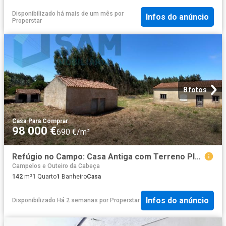
Disponibilizado há mais de um mês
por
Infos do anúncio
Properstar
8 fotos
Casa
·
Para Comprar
98 000 €
690 €/m²
Refúgio no Campo: Casa Antiga com Terreno Plano e Eucaliptos
Campelos e Outeiro da Cabeça
142
m²
1
Quarto
1
Banheiro
Casa
Infos do anúncio
Disponibilizado Há 2 semanas
por
Properstar