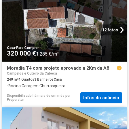
12 fotos
Casa
·
Para Comprar
320 000 €
1 285 €/m²
Moradia T4 com projeto aprovado a 2Km da A8
Campelos e Outeiro da Cabeça
249
m²
4
Quartos
3
Banheiros
Casa
·
Piscina
·
Garagem
·
Churrasqueira
Disponibilizado há mais de um mês
por
Infos do anúncio
Properstar