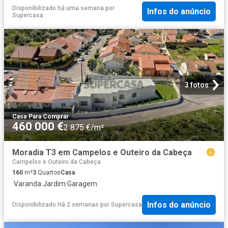
Disponibilizado há uma semana
por
Infos do anúncio
Supercasa
3 fotos
Casa
·
Para Comprar
460 000 €
2 875 €/m²
Moradia T3 em Campelos e Outeiro da Cabeça
Campelos e Outeiro da Cabeça
160
m²
3
Quartos
Casa
·
Varanda
·
Jardim
·
Garagem
Infos do anúncio
Disponibilizado Há 2 semanas
por
Supercasa