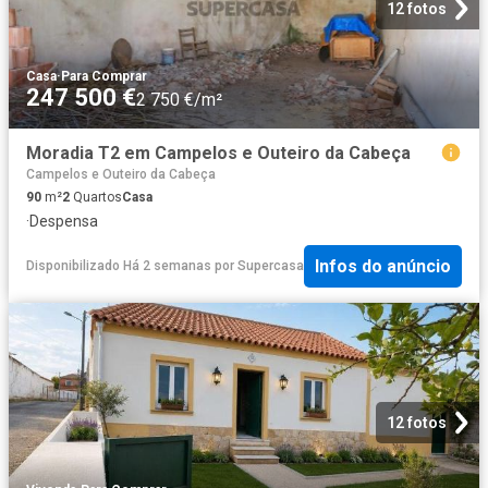
12 fotos
Casa
·
Para Comprar
247 500 €
2 750 €/m²
Moradia T2 em Campelos e Outeiro da Cabeça
Campelos e Outeiro da Cabeça
90
m²
2
Quartos
Casa
·
Despensa
Infos do anúncio
Disponibilizado Há 2 semanas
por
Supercasa
12 fotos