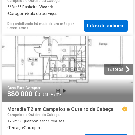
Campelos e Outeiro da Cabeça
663
m²
6
Banheiros
Vivenda
·
Garagem
·
Sala de serviços
Disponibilizado há mais de um mês
por
Infos do anúncio
Green-acres
12 fotos
Casa
·
Para Comprar
380 000 €
3 040 €/m²
Moradia T2 em Campelos e Outeiro da Cabeça
Campelos e Outeiro da Cabeça
125
m²
2
Quartos
2
Banheiros
Casa
·
Terraço
·
Garagem