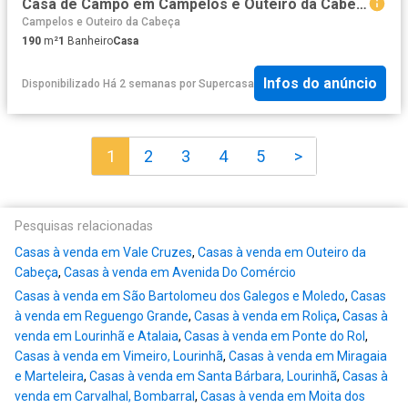
Casa de Campo em Campelos e Outeiro da Cabeça de 190 m²
Campelos e Outeiro da Cabeça
190
m²
1
Banheiro
Casa
Infos do anúncio
Disponibilizado Há 2 semanas
por
Supercasa
1
2
3
4
5
>
Pesquisas relacionadas
Casas à venda em Vale Cruzes
,
Casas à venda em Outeiro da
Cabeça
,
Casas à venda em Avenida Do Comércio
Casas à venda em São Bartolomeu dos Galegos e Moledo
,
Casas
à venda em Reguengo Grande
,
Casas à venda em Roliça
,
Casas à
venda em Lourinhã e Atalaia
,
Casas à venda em Ponte do Rol
,
Casas à venda em Vimeiro, Lourinhã
,
Casas à venda em Miragaia
e Marteleira
,
Casas à venda em Santa Bárbara, Lourinhã
,
Casas à
venda em Carvalhal, Bombarral
,
Casas à venda em Moita dos