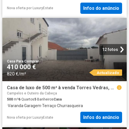
Infos do anúncio
Nova oferta
por
LuxuryEstate
12 fotos
Casa
·
Para Comprar
410 000 €
Actualizado
820 €/m²
Casa de luxo de 500 m² à venda Torres Vedras, Portugal
Campelos e Outeiro da Cabeça
500
m²
6
Quartos
5
Banheiros
Casa
·
Varanda
·
Garagem
·
Terraço
·
Churrasqueira
Infos do anúncio
Nova oferta
por
LuxuryEstate