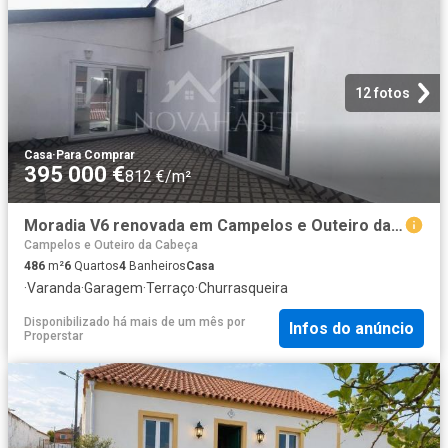
12 fotos
Casa
·
Para Comprar
395 000 €
812 €/m²
Moradia V6 renovada em Campelos e Outeiro da cabeça, Torres Vedras
Campelos e Outeiro da Cabeça
486
m²
6
Quartos
4
Banheiros
Casa
·
Varanda
·
Garagem
·
Terraço
·
Churrasqueira
Disponibilizado há mais de um mês
por
Infos do anúncio
Properstar