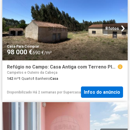
8 fotos
Casa
·
Para Comprar
98 000 €
690 €/m²
Refúgio no Campo: Casa Antiga com Terreno Plano e Eucaliptos
Campelos e Outeiro da Cabeça
142
m²
1
Quarto
1
Banheiro
Casa
Infos do anúncio
Disponibilizado Há 2 semanas
por
Supercasa