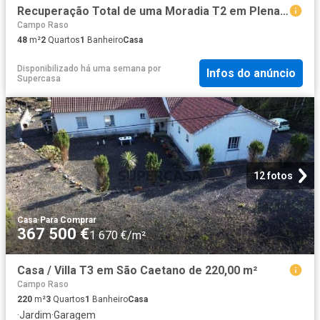
Recuperação Total de uma Moradia T2 em Plena Falésia
Campo Raso
48
m²
2
Quartos
1
Banheiro
Casa
Disponibilizado há uma semana
por
Infos do anúncio
Supercasa
12 fotos
Casa
·
Para Comprar
367 500 €
1 670 €/m²
Casa / Villa T3 em São Caetano de 220,00 m²
Campo Raso
220
m²
3
Quartos
1
Banheiro
Casa
·
Jardim
·
Garagem