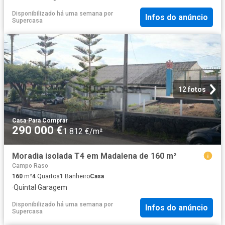
Disponibilizado há uma semana
por
Infos do anúncio
Supercasa
12 fotos
Casa
·
Para Comprar
290 000 €
1 812 €/m²
Moradia isolada T4 em Madalena de 160 m²
Campo Raso
160
m²
4
Quartos
1
Banheiro
Casa
·
Quintal
·
Garagem
Disponibilizado há uma semana
por
Infos do anúncio
Supercasa