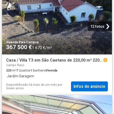
12 fotos
Vivenda
·
Para Comprar
367 500 €
1 670 €/m²
Casa / Villa T3 em São Caetano de 220,00 m² 220m² São Roque Do Pico
Campo Raso
220
m²
7
Quartos
1
Banheiro
Vivenda
·
Jardim
·
Garagem
Disponibilizado há mais de um mês
por
Infos do anúncio
Green-acres