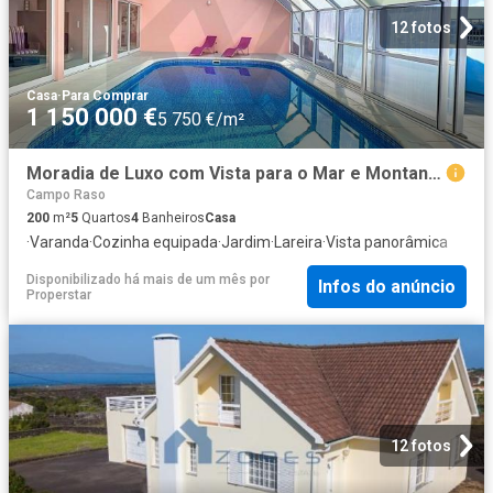
12 fotos
Casa
·
Para Comprar
1 150 000 €
5 750 €/m²
Moradia de Luxo com Vista para o Mar e Montanha do Pico
Campo Raso
200
m²
5
Quartos
4
Banheiros
Casa
·
Varanda
·
Cozinha equipada
·
Jardim
·
Lareira
·
Vista panorâmica
Disponibilizado há mais de um mês
por
Infos do anúncio
Properstar
12 fotos