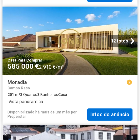
12 fotos
Casa
·
Para Comprar
585 000 €
2 910 €/m²
Moradia
Campo Raso
201
m²
3
Quartos
3
Banheiros
Casa
·
Vista panorâmica
Disponibilizado há mais de um mês
por
Infos do anúncio
Properstar