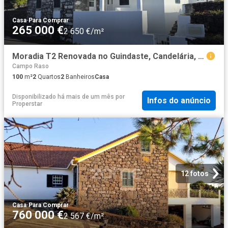
Casa
·
Para Comprar
265 000 €
2 650 €/m²
Moradia T2 Renovada no Guindaste, Candelária, Madalena Pico
Campo Raso
100
m²
2
Quartos
2
Banheiros
Casa
Disponibilizado há mais de um mês
por
Infos do anúncio
Properstar
12 fotos
Casa
·
Para Comprar
760 000 €
2 567 €/m²