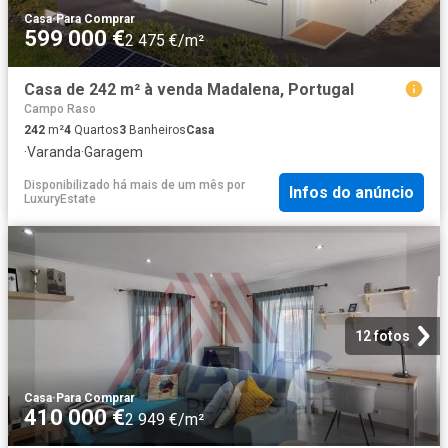
Casa
·
Para Comprar
599 000 €
2 475 €/m²
Casa de 242 m² à venda Madalena, Portugal
Campo Raso
242
m²
4
Quartos
3
Banheiros
Casa
·
Varanda
·
Garagem
Disponibilizado há mais de um mês
por
Infos do anúncio
LuxuryEstate
12 fotos
Casa
·
Para Comprar
410 000 €
2 949 €/m²