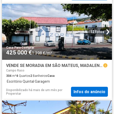
12 fotos
Casa
·
Para Comprar
425 000 €
1 398 €/m²
VENDE SE MORADIA EM SÃO MATEUS, MADALENA DO PICO
Campo Raso
304
m²
4
Quartos
2
Banheiros
Casa
·
Escritório
·
Quintal
·
Garagem
Disponibilizado há mais de um mês
por
Infos do anúncio
Properstar