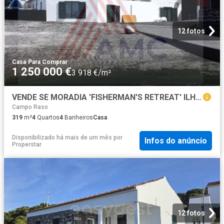
12 fotos
Casa
·
Para Comprar
1 250 000 €
3 918 €/m²
VENDE SE MORADIA 'FISHERMAN'S RETREAT' ILHA DO PICO
Campo Raso
319
m²
4
Quartos
4
Banheiros
Casa
Disponibilizado há mais de um mês
por
Infos do anúncio
Properstar
12 fotos