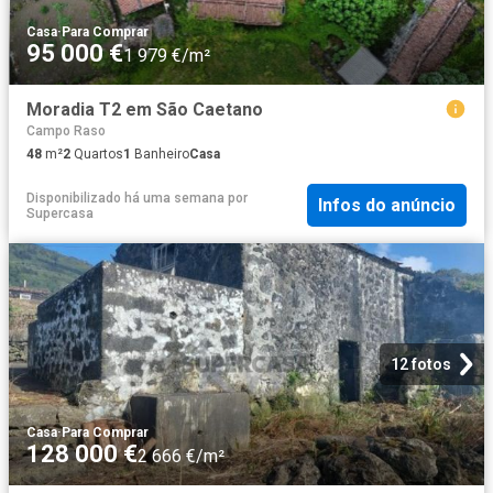
Casa
·
Para Comprar
95 000 €
1 979 €/m²
Moradia T2 em São Caetano
Campo Raso
48
m²
2
Quartos
1
Banheiro
Casa
Disponibilizado há uma semana
por
Infos do anúncio
Supercasa
12 fotos
Casa
·
Para Comprar
128 000 €
2 666 €/m²