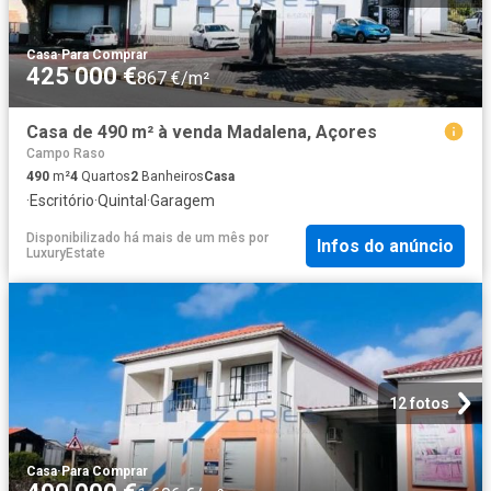
Casa
·
Para Comprar
425 000 €
867 €/m²
Casa de 490 m² à venda Madalena, Açores
Campo Raso
490
m²
4
Quartos
2
Banheiros
Casa
·
Escritório
·
Quintal
·
Garagem
Disponibilizado há mais de um mês
por
Infos do anúncio
LuxuryEstate
12 fotos
Casa
·
Para Comprar