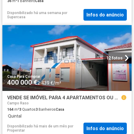
36
m²
1
Banheiro
Casa
Disponibilizado há uma semana
por
Infos do anúncio
Supercasa
12 fotos
Casa
·
Para Comprar
400 000 €
2 439 €/m²
VENDE SE IMÓVEL PARA 4 APARTAMENTOS OU COMÉRCIO T3 + T2 + T1 + T1, LUGAR DO MONTE, CANDELÁRIA, MADALENA DO PICO
Campo Raso
164
m²
3
Quartos
3
Banheiros
Casa
·
Quintal
Disponibilizado há mais de um mês
por
Infos do anúncio
Properstar