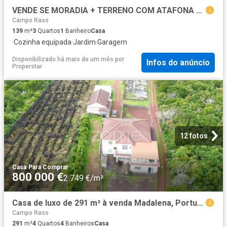
VENDE SE MORADIA + TERRENO COM ATAFONA NA CRIAÇÃO VELHA, MADALENA DO PICO
Campo Raso
139
m²
3
Quartos
1
Banheiro
Casa
·
Cozinha equipada
·
Jardim
·
Garagem
Disponibilizado há mais de um mês
por
Infos do anúncio
Properstar
12 fotos
Casa
·
Para Comprar
800 000 €
2 749 €/m²
Casa de luxo de 291 m² à venda Madalena, Portugal
Campo Raso
291
m²
4
Quartos
4
Banheiros
Casa