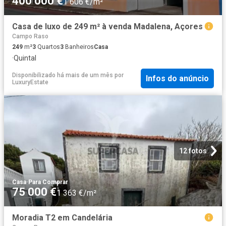
400 000 €
1 606 €/m²
Casa de luxo de 249 m² à venda Madalena, Açores
Campo Raso
249
m²
3
Quartos
3
Banheiros
Casa
·
Quintal
Disponibilizado há mais de um mês
por
Infos do anúncio
LuxuryEstate
12 fotos
Casa
·
Para Comprar
75 000 €
1 363 €/m²
Moradia T2 em Candelária