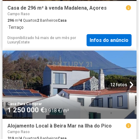
Casa de 296 m² à venda Madalena, Açores
Campo Raso
296
m²
4
Quartos
2
Banheiros
Casa
·
Terraço
Disponibilizado há mais de um mês
por
Infos do anúncio
LuxuryEstate
12 fotos
Casa
·
Para Comprar
1 250 000 €
3 918 €/m²
Alojamento Local à Beira Mar na Ilha do Pico
Campo Raso
319
m²
4
Quartos
5
Banheiros
Casa