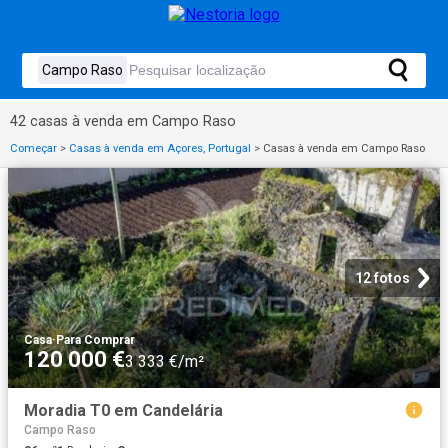
42 casas à venda em Campo Raso
Começar
>
Casas à venda em Açores, Portugal
>
Casas à venda em Campo Raso
12 fotos
Casa
·
Para Comprar
120 000 €
3 333 €/m²
Moradia T0 em Candelária
Campo Raso