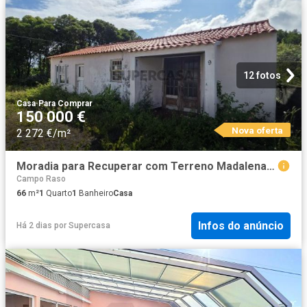
12 fotos
Casa
·
Para Comprar
150 000 €
Nova oferta
2 272 €/m²
Moradia para Recuperar com Terreno Madalena, Ilha do Pico
Campo Raso
66
m²
1
Quarto
1
Banheiro
Casa
Infos do anúncio
Há 2 dias
por
Supercasa