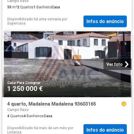
Campo Raso
55
m²
2
Quartos
1
Banheiro
Casa
Disponibilizado há uma semana
por
Infos do anúncio
Supercasa
Ver foto
Casa
·
Para Comprar
1 250 000 €
4 quarto, Madalena Madalena 93603165
Campo Raso
4
Quartos
4
Banheiros
Casa
Disponibilizado há mais de um mês
por
Infos do anúncio
Listanza