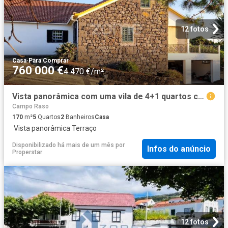
12 fotos
Casa
·
Para Comprar
760 000 €
4 470 €/m²
Vista panorâmica com uma vila de 4+1 quartos com vista para o mar na Ilha Pico
Campo Raso
170
m²
5
Quartos
2
Banheiros
Casa
·
Vista panorâmica
·
Terraço
Disponibilizado há mais de um mês
por
Infos do anúncio
Properstar
12 fotos