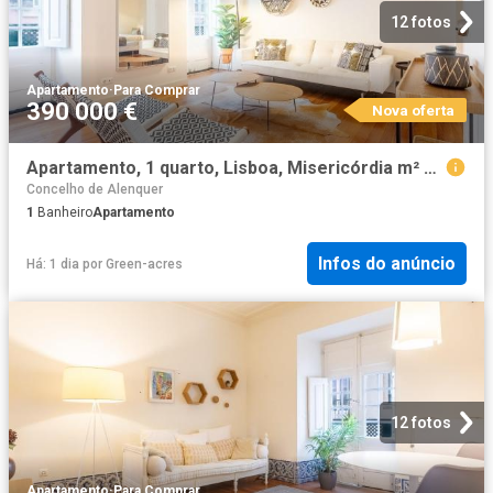
12 fotos
Apartamento
·
Para Comprar
390 000 €
Nova oferta
Apartamento, 1 quarto, Lisboa, Misericórdia m² Misericórdia
Concelho de Alenquer
1
Banheiro
Apartamento
Infos do anúncio
Há: 1 dia
por
Green-acres
12 fotos
Apartamento
·
Para Comprar