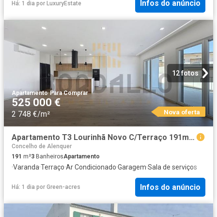
Infos do anúncio
Há: 1 dia
por
LuxuryEstate
12 fotos
Apartamento
·
Para Comprar
525 000 €
Nova oferta
2 748 €/m²
Apartamento T3 Lourinhã Novo C/Terraço 191m² da Lourinhã e Atalaia
Concelho de Alenquer
191
m²
3
Banheiros
Apartamento
·
Varanda
·
Terraço
·
Ar Condicionado
·
Garagem
·
Sala de serviços
Infos do anúncio
Há: 1 dia
por
Green-acres