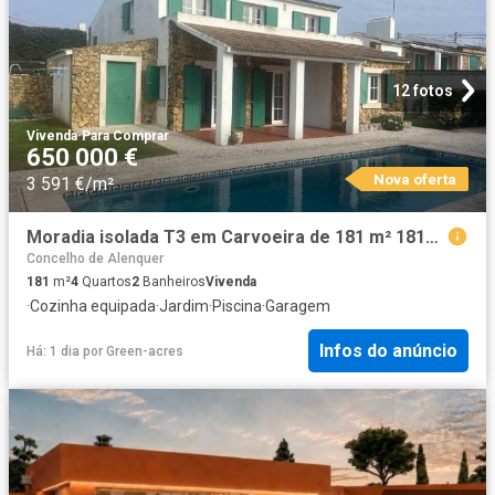
12 fotos
Vivenda
·
Para Comprar
650 000 €
Nova oferta
3 591 €/m²
Moradia isolada T3 em Carvoeira de 181 m² 181m² Ericeira
Concelho de Alenquer
181
m²
4
Quartos
2
Banheiros
Vivenda
·
Cozinha equipada
·
Jardim
·
Piscina
·
Garagem
Infos do anúncio
Há: 1 dia
por
Green-acres