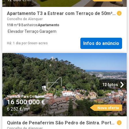
Apartamento T3 a Estrear com Terraço de 50m² 110m² Avenidas Novas
Concelho de Alenquer
110
m²
3
Banheiros
Apartamento
·
Elevador
·
Terraço
·
Garagem
Infos do anúncio
Há: 1 dia
por
Green-acres
12 fotos
Vivenda
·
Para Comprar
16 500 000 €
Nova oferta
6 252 €/m²
Quinta de Penaferrim São Pedro de Sintra. Portugal 2639m² São joão das lampas e de terrugem
Concelho de Alenquer