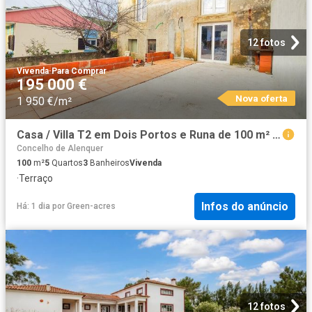
12 fotos
Vivenda
·
Para Comprar
195 000 €
Nova oferta
1 950 €/m²
Casa / Villa T2 em Dois Portos e Runa de 100 m² 100m² Dois Portos
Concelho de Alenquer
100
m²
5
Quartos
3
Banheiros
Vivenda
·
Terraço
Infos do anúncio
Há: 1 dia
por
Green-acres
12 fotos