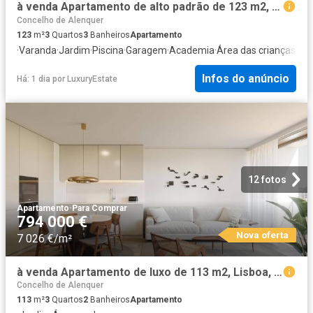
à venda Apartamento de alto padrão de 123 m2, Lisboa, Portugal
Concelho de Alenquer
123
m²
3
Quartos
3
Banheiros
Apartamento
·
Varanda
·
Jardim
·
Piscina
·
Garagem
·
Academia
·
Área das crianças
Infos do anúncio
Há: 1 dia
por
LuxuryEstate
12 fotos
Apartamento
·
Para Comprar
794 000 €
Nova oferta
7 026 €/m²
à venda Apartamento de luxo de 113 m2, Lisboa, Portugal
Concelho de Alenquer
113
m²
3
Quartos
2
Banheiros
Apartamento