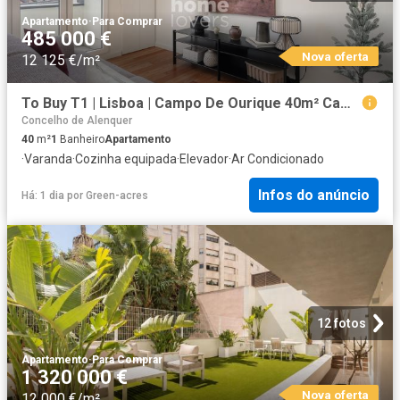
Apartamento
·
Para Comprar
485 000 €
Nova oferta
12 125 €/m²
To Buy T1 | Lisboa | Campo De Ourique 40m² Campo de Ourique
Concelho de Alenquer
40
m²
1
Banheiro
Apartamento
·
Varanda
·
Cozinha equipada
·
Elevador
·
Ar Condicionado
Infos do anúncio
Há: 1 dia
por
Green-acres
12 fotos
Apartamento
·
Para Comprar
1 320 000 €
Nova oferta
12 000 €/m²