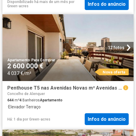
Disponibilizado há mais de um mês
por
Infos do anúncio
Green-acres
12 fotos
Apartamento
·
Para Comprar
2 600 000 €
Nova oferta
4 037 €/m²
Penthouse T5 nas Avenidas Novas m² Avenidas Novas
Concelho de Alenquer
644
m²
4
Banheiros
Apartamento
·
Elevador
·
Terraço
Infos do anúncio
Há: 1 dia
por
Green-acres