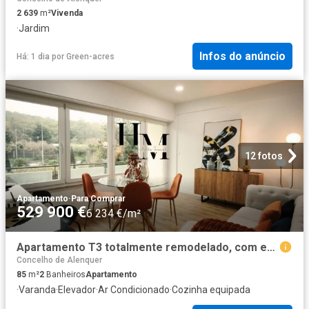
2 639
m²
Vivenda
·
Jardim
Infos do anúncio
Há: 1 dia
por
Green-acres
12 fotos
Apartamento
·
Para Comprar
529 900 €
6 234 €/m²
Apartamento T3 totalmente remodelado, com excelente luminosi. 85m² Lisboa
Concelho de Alenquer
85
m²
2
Banheiros
Apartamento
·
Varanda
·
Elevador
·
Ar Condicionado
·
Cozinha equipada