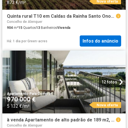
Nova oferta
873 €/m²
Quinta rural T10 em Caldas da Rainha Santo Onofre e Serra. 904m² Landal
Concelho de Alenquer
904
m²
15
Quartos
13
Banheiros
Vivenda
Infos do anúncio
Há: 1 dia
por
Green-acres
12 fotos
Apartamento
·
Para Comprar
970 000 €
Nova oferta
5 132 €/m²
à venda Apartamento de alto padrão de 189 m2, Vila Franca de Xira, Portugal
Concelho de Alenquer