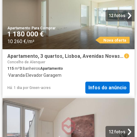
12 fotos
Apartamento
·
Para Comprar
1 180 000 €
Nova oferta
10 260 €/m²
Apartamento, 3 quartos, Lisboa, Avenidas Novas 115m² Avenidas Novas
Concelho de Alenquer
115
m²
3
Banheiros
Apartamento
·
Varanda
·
Elevador
·
Garagem
Infos do anúncio
Há: 1 dia
por
Green-acres
12 fotos