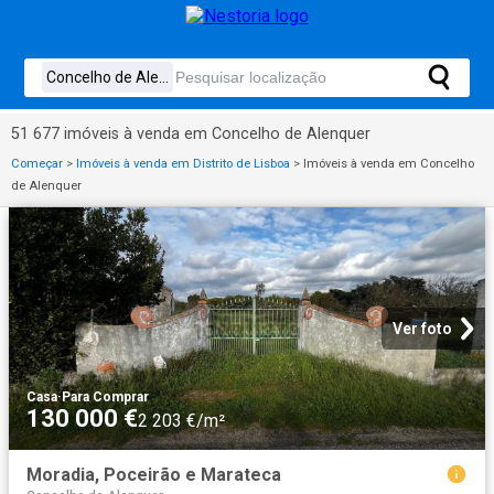
51 677 imóveis à venda em Concelho de Alenquer
Começar
>
Imóveis à venda em Distrito de Lisboa
>
Imóveis à venda em Concelho
de Alenquer
Ver foto
Casa
·
Para Comprar
130 000 €
2 203 €/m²
Moradia, Poceirão e Marateca