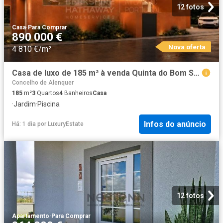
12 fotos
Casa
·
Para Comprar
890 000 €
Nova oferta
4 810 €/m²
Casa de luxo de 185 m² à venda Quinta do Bom Sucesso, Óbidos, Leiria
Concelho de Alenquer
185
m²
3
Quartos
4
Banheiros
Casa
·
Jardim
·
Piscina
Infos do anúncio
Há: 1 dia
por
LuxuryEstate
12 fotos
Apartamento
·
Para Comprar