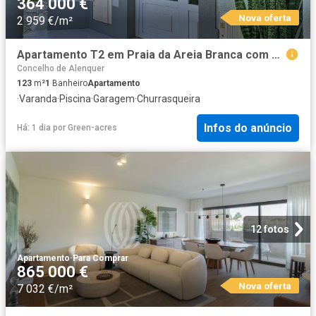
364 000 €
Nova oferta
2 959 €/m²
Apartamento T2 em Praia da Areia Branca com piscina 123m² da Lourinhã e Atalaia
Concelho de Alenquer
123
m²
1
Banheiro
Apartamento
·
Varanda
·
Piscina
·
Garagem
·
Churrasqueira
Infos do anúncio
Há: 1 dia
por
Green-acres
12 fotos
Apartamento
·
Para Comprar
865 000 €
Nova oferta
7 032 €/m²