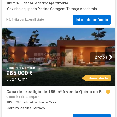
189
m²
4
Quartos
4
Banheiros
Apartamento
·
Cozinha equipada
·
Piscina
·
Garagem
·
Terraço
·
Academia
Infos do anúncio
Há: 1 dia
por
LuxuryEstate
12 fotos
Casa
·
Para Comprar
985 000 €
Nova oferta
5 324 €/m²
Casa de prestígio de 185 m² à venda Quinta do Bom Sucesso, Óbidos, Leiria
Concelho de Alenquer
185
m²
3
Quartos
4
Banheiros
Casa
·
Jardim
·
Piscina
·
Terraço