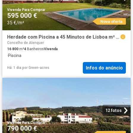
Vivenda
·
Para Comprar
595 000 €
Nova oferta
35 €/m²
Herdade com Piscina a 45 Minutos de Lisboa m² Ereira e Lapa
Concelho de Alenquer
16 800
m²
4
Banheiros
Vivenda
·
Piscina
Infos do anúncio
Há: 1 dia
por
Green-acres
12 fotos
Vivenda
·
Para Comprar
790 000 €