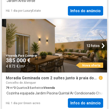
·
Jardim
·
Área verde
Infos do anúncio
Há: 1 dia
por
LuxuryEstate
12 fotos
Vivenda
·
Para Comprar
385 000 €
Nova oferta
4 873 €/m²
Moradia Geminada com 2 suítes junto à praia dos Supertubos 79m² Atouguia Da Baleia
Concelho de Alenquer
79
m²
3
Quartos
3
Banheiros
Vivenda
·
Cozinha equipada
·
Jardim
·
Piscina
·
Quintal
·
Ar Condicionado
·
Churras
Infos do anúncio
Há: 1 dia
por
Green-acres