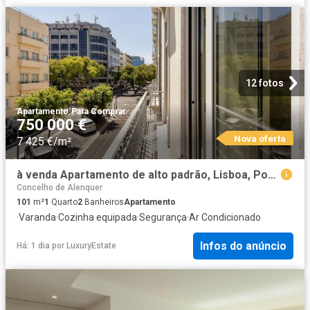
12 fotos
Apartamento
·
Para Comprar
750 000 €
Nova oferta
7 425 €/m²
à venda Apartamento de alto padrão, Lisboa, Portugal
Concelho de Alenquer
101
m²
1
Quarto
2
Banheiros
Apartamento
·
Varanda
·
Cozinha equipada
·
Segurança
·
Ar Condicionado
Infos do anúncio
Há: 1 dia
por
LuxuryEstate