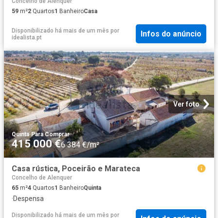
Concelho de Alenquer
59
m²
2
Quartos
1
Banheiro
Casa
Disponibilizado há mais de um mês
por
Infos do anúncio
idealista.pt
Ver foto
Quinta
·
Para Comprar
415 000 €
6 384 €/m²
Casa rústica, Poceirão e Marateca
Concelho de Alenquer
65
m²
4
Quartos
1
Banheiro
Quinta
·
Despensa
Disponibilizado há mais de um mês
por