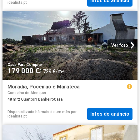
Infos do anúncio
idealista.pt
Ver foto
Casa
·
Para Comprar
179 000 €
3 729 €/m²
Moradia, Poceirão e Marateca
Concelho de Alenquer
48
m²
2
Quartos
1
Banheiro
Casa
Disponibilizado há mais de um mês
por
Infos do anúncio
idealista.pt