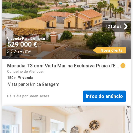
12 fotos
Vivenda
·
Para Comprar
529 000 €
Nova oferta
3 526 €/m²
Moradia T3 com Vista Mar na Exclusiva Praia d’El Rey 150m² Óbidos Santa Maria
Concelho de Alenquer
150
m²
Vivenda
·
Vista panorâmica
·
Garagem
Infos do anúncio
Há: 1 dia
por
Green-acres