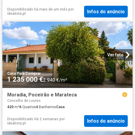
Disponibilizado há mais de um mês
por
Infos do anúncio
idealista.pt
Ver foto
Casa
·
Para Comprar
1 235 000 €
2 940 €/m²
Moradia, Poceirão e Marateca
Concelho de Loures
420
m²
6
Quartos
4
Banheiros
Casa
Disponibilizado Há 2 semanas
por
Infos do anúncio
idealista.pt