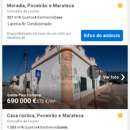
Moradia, Poceirão e Marateca
Concelho de Loures
327
m²
4
Quartos
4
Banheiros
Casa
·
Lareira
·
Ar Condicionado
Disponibilizado há mais de um mês
por
Infos do anúncio
idealista.pt
Ver foto
Quinta
·
Para Comprar
690 000 €
573 €/m²
Casa rústica, Poceirão e Marateca
Concelho de Loures
1 203
m²
6
Quartos
4
Banheiros
Quinta