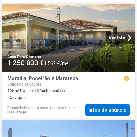
Ver foto
Casa
·
Para Comprar
1 250 000 €
1 562 €/m²
Moradia, Poceirão e Marateca
Concelho de Loures
800
m²
5
Quartos
3
Banheiros
Casa
·
Garagem
Disponibilizado há mais de um mês
por
Infos do anúncio
idealista.pt