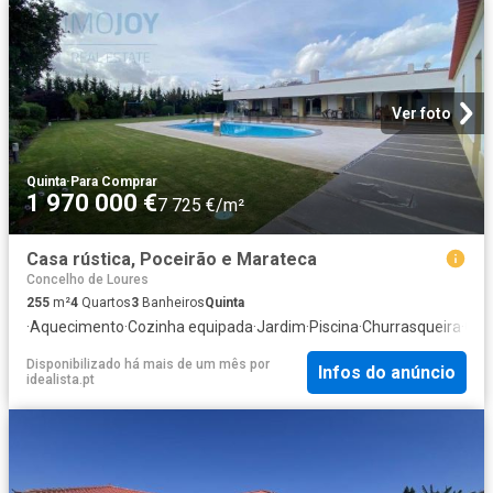
Ver foto
Quinta
·
Para Comprar
1 970 000 €
7 725 €/m²
Casa rústica, Poceirão e Marateca
Concelho de Loures
255
m²
4
Quartos
3
Banheiros
Quinta
·
Aquecimento
·
Cozinha equipada
·
Jardim
·
Piscina
·
Churrasqueira
·
Qua
Disponibilizado há mais de um mês
por
Infos do anúncio
idealista.pt