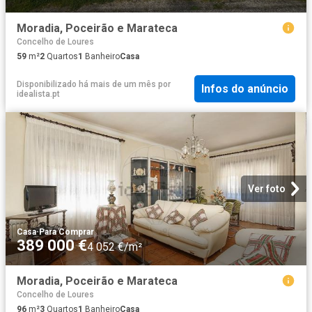
Moradia, Poceirão e Marateca
Concelho de Loures
59
m²
2
Quartos
1
Banheiro
Casa
Disponibilizado há mais de um mês
por
Infos do anúncio
idealista.pt
Ver foto
Casa
·
Para Comprar
389 000 €
4 052 €/m²
Moradia, Poceirão e Marateca
Concelho de Loures
96
m²
3
Quartos
1
Banheiro
Casa