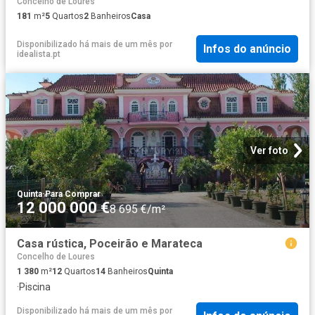
Concelho de Loures
181
m²
5
Quartos
2
Banheiros
Casa
Disponibilizado há mais de um mês
por
Infos do anúncio
idealista.pt
Ver foto
Quinta
·
Para Comprar
12 000 000 €
8 695 €/m²
Casa rústica, Poceirão e Marateca
Concelho de Loures
1 380
m²
12
Quartos
14
Banheiros
Quinta
·
Piscina
Disponibilizado há mais de um mês
por