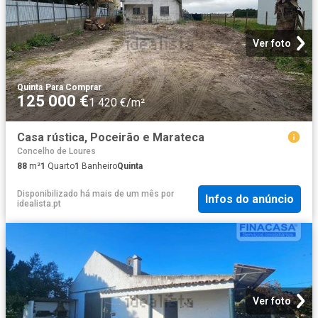
Ver foto
Quinta
·
Para Comprar
125 000 €
1 420 €/m²
Casa rústica, Poceirão e Marateca
Concelho de Loures
88
m²
1
Quarto
1
Banheiro
Quinta
Disponibilizado há mais de um mês
por
Infos do anúncio
idealista.pt
Ver foto