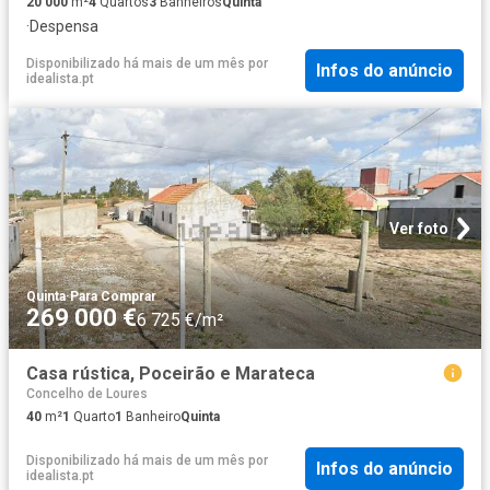
20 000
m²
4
Quartos
3
Banheiros
Quinta
·
Despensa
Disponibilizado há mais de um mês
por
Infos do anúncio
idealista.pt
Ver foto
Quinta
·
Para Comprar
269 000 €
6 725 €/m²
Casa rústica, Poceirão e Marateca
Concelho de Loures
40
m²
1
Quarto
1
Banheiro
Quinta
Disponibilizado há mais de um mês
por
Infos do anúncio
idealista.pt