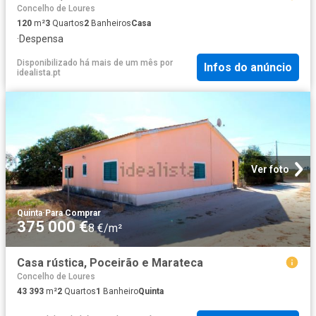
Concelho de Loures
120
m²
3
Quartos
2
Banheiros
Casa
·
Despensa
Disponibilizado há mais de um mês
por
Infos do anúncio
idealista.pt
Ver foto
Quinta
·
Para Comprar
375 000 €
8 €/m²
Casa rústica, Poceirão e Marateca
Concelho de Loures
43 393
m²
2
Quartos
1
Banheiro
Quinta