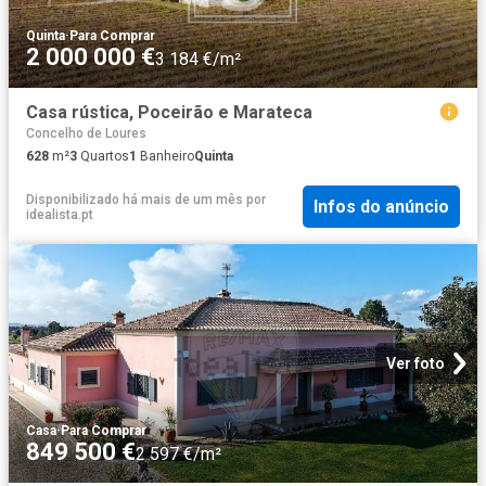
Quinta
·
Para Comprar
2 000 000 €
3 184 €/m²
Casa rústica, Poceirão e Marateca
Concelho de Loures
628
m²
3
Quartos
1
Banheiro
Quinta
Disponibilizado há mais de um mês
por
Infos do anúncio
idealista.pt
Ver foto
Casa
·
Para Comprar
849 500 €
2 597 €/m²