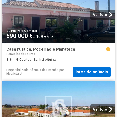
Ver foto
Quinta
·
Para Comprar
690 000 €
2 169 €/m²
Casa rústica, Poceirão e Marateca
Concelho de Loures
318
m²
3
Quartos
1
Banheiro
Quinta
Disponibilizado há mais de um mês
por
Infos do anúncio
idealista.pt
Ver foto