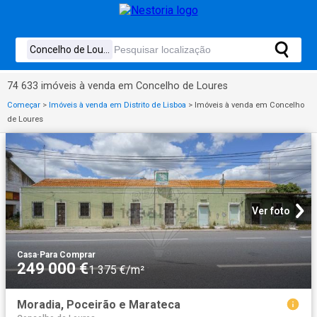
74 633 imóveis à venda em Concelho de Loures
Começar
>
Imóveis à venda em Distrito de Lisboa
>
Imóveis à venda em Concelho
de Loures
Ver foto
Casa
·
Para Comprar
249 000 €
1 375 €/m²
Moradia, Poceirão e Marateca