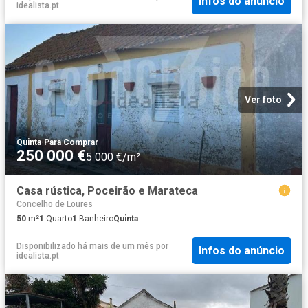
Infos do anúncio
idealista.pt
Ver foto
Quinta
·
Para Comprar
250 000 €
5 000 €/m²
Casa rústica, Poceirão e Marateca
Concelho de Loures
50
m²
1
Quarto
1
Banheiro
Quinta
Disponibilizado há mais de um mês
por
Infos do anúncio
idealista.pt