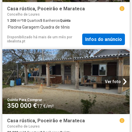
Casa rústica, Poceirão e Marateca
Concelho de Loures
1 200
m²
10
Quartos
5
Banheiros
Quinta
·
Piscina
·
Garagem
·
Quadra de tênis
Disponibilizado há mais de um mês
por
Infos do anúncio
idealista.pt
Ver foto
Quinta
·
Para Comprar
350 000 €
17 €/m²
Casa rústica, Poceirão e Marateca
Concelho de Loures