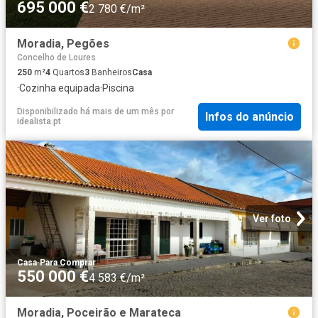
695 000 €
2 780 €/m²
Moradia, Pegões
Concelho de Loures
250
m²
4
Quartos
3
Banheiros
Casa
·
Cozinha equipada
·
Piscina
Disponibilizado há mais de um mês
por
Infos do anúncio
idealista.pt
Ver foto
Casa
·
Para Comprar
550 000 €
4 583 €/m²
Moradia, Poceirão e Marateca