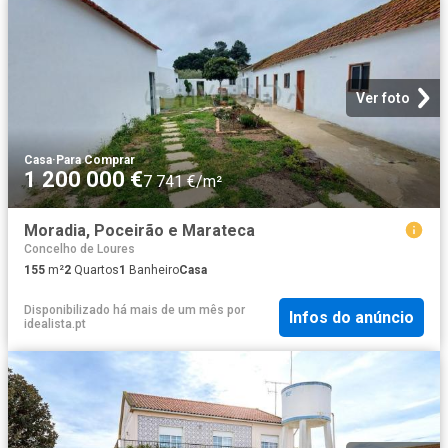
Ver foto
Casa
·
Para Comprar
1 200 000 €
7 741 €/m²
Moradia, Poceirão e Marateca
Concelho de Loures
155
m²
2
Quartos
1
Banheiro
Casa
Disponibilizado há mais de um mês
por
Infos do anúncio
idealista.pt