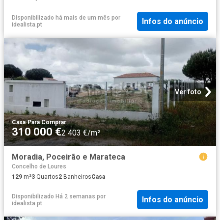
Disponibilizado há mais de um mês
por
Infos do anúncio
idealista.pt
Ver foto
Casa
·
Para Comprar
310 000 €
2 403 €/m²
Moradia, Poceirão e Marateca
Concelho de Loures
129
m²
3
Quartos
2
Banheiros
Casa
Disponibilizado Há 2 semanas
por
Infos do anúncio
idealista.pt