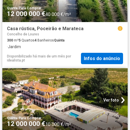
Quinta
·
Para Comprar
12 000 000 €
40 000 €/m²
Casa rústica, Poceirão e Marateca
Concelho de Loures
300
m²
5
Quartos
4
Banheiros
Quinta
·
Jardim
Disponibilizado há mais de um mês
por
Infos do anúncio
idealista.pt
Ver foto
Quinta
·
Para Comprar
12 000 000 €
10 000 €/m²