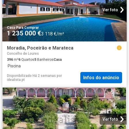
Ver foto
Casa
·
Para Comprar
1 235 000 €
3 118 €/m²
Moradia, Poceirão e Marateca
Concelho de Loures
396
m²
6
Quartos
5
Banheiros
Casa
·
Piscina
Disponibilizado Há 2 semanas
por
Infos do anúncio
idealista.pt
Ver foto