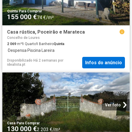
Quinta
·
Para Comprar
155 000 €
74 €/m²
Casa rústica, Poceirão e Marateca
Concelho de Loures
2 069
m²
1
Quarto
1
Banheiro
Quinta
·
Despensa
·
Piscina
·
Lareira
Disponibilizado Há 2 semanas
por
Infos do anúncio
idealista.pt
Ver foto
Casa
·
Para Comprar
130 000 €
2 203 €/m²