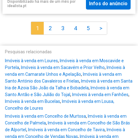
Disponibilizado há mais de um mês
por
Infos do anúncio
idealista.pt
1
2
3
4
5
>
Pesquisas relacionadas
Imóveis à venda em Loures
,
Imóveis à venda em Moscavide e
Portela
,
Imóveis à venda em Sacavém e Prior Velho
,
Imóveis à
venda em Camarate Unhos e Apelação
,
Imóveis à venda em
Santo António dos Cavaleiros e Frielas
,
Imóveis à venda em Santa
Iria de Azoia São João da Talha e Bobadela
,
Imóveis à venda em
Santo Antão e São Julião do Tojal
,
Imóveis à venda em Fanhões
,
Imóveis à venda em Bucelas
,
Imóveis à venda em Lousa,
Concelho de Loures
Imóveis à venda em Concelho de Murtosa
,
Imóveis à venda em
Concelho de Palmela
,
Imóveis à venda em Concelho de São Brás
de Alportel
,
Imóveis à venda em Concelho de Tavira
,
Imóveis à
venda em Concelho de Vendas Novas
,
Imóveis à venda em