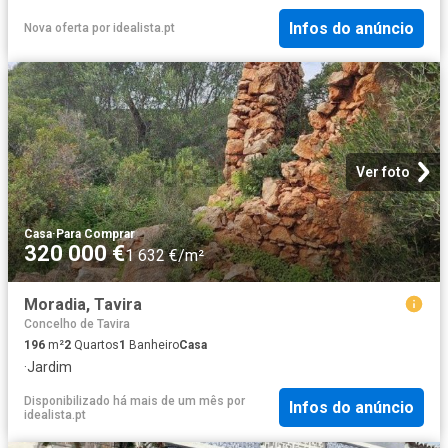
Infos do anúncio
Nova oferta
por
idealista.pt
Ver foto
Casa
·
Para Comprar
320 000 €
1 632 €/m²
Moradia, Tavira
Concelho de Tavira
196
m²
2
Quartos
1
Banheiro
Casa
·
Jardim
Disponibilizado há mais de um mês
por
Infos do anúncio
idealista.pt