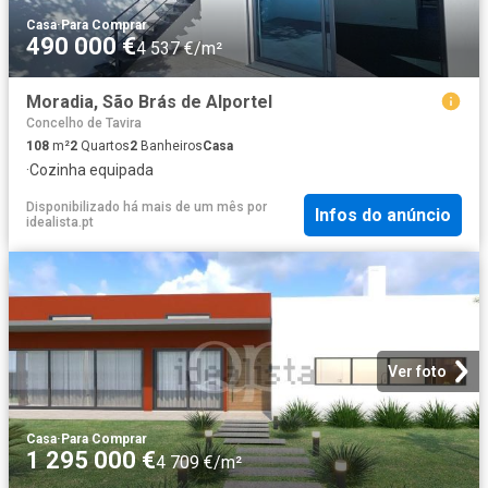
Casa
·
Para Comprar
490 000 €
4 537 €/m²
Moradia, São Brás de Alportel
Concelho de Tavira
108
m²
2
Quartos
2
Banheiros
Casa
·
Cozinha equipada
Disponibilizado há mais de um mês
por
Infos do anúncio
idealista.pt
Ver foto
Casa
·
Para Comprar
1 295 000 €
4 709 €/m²