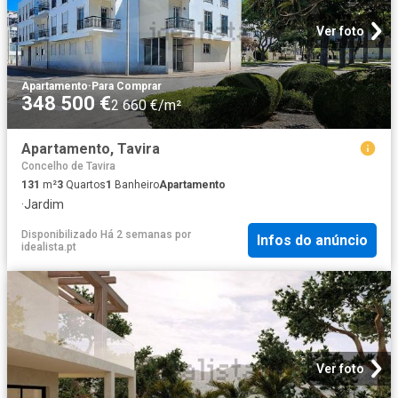
Ver foto
Apartamento
·
Para Comprar
348 500 €
2 660 €/m²
Apartamento, Tavira
Concelho de Tavira
131
m²
3
Quartos
1
Banheiro
Apartamento
·
Jardim
Disponibilizado Há 2 semanas
por
Infos do anúncio
idealista.pt
Ver foto