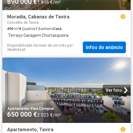
890 000 €
1 816 €/m²
Moradia, Cabanas de Tavira
Concelho de Tavira
490
m²
4
Quartos
1
Banheiro
Casa
·
Terraço
·
Garagem
·
Churrasqueira
Disponibilizado há mais de um mês
por
Infos do anúncio
idealista.pt
Ver foto
Apartamento
·
Para Comprar
650 000 €
3 023 €/m²
Apartamento, Tavira