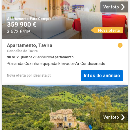
Ver foto
Apartamento
·
Para Comprar
359 900 €
Nova oferta
3 672 €/m²
Apartamento, Tavira
Concelho de Tavira
98
m²
2
Quartos
2
Banheiros
Apartamento
·
Varanda
·
Cozinha equipada
·
Elevador
·
Ar Condicionado
Infos do anúncio
Nova oferta
por
idealista.pt
Ver foto