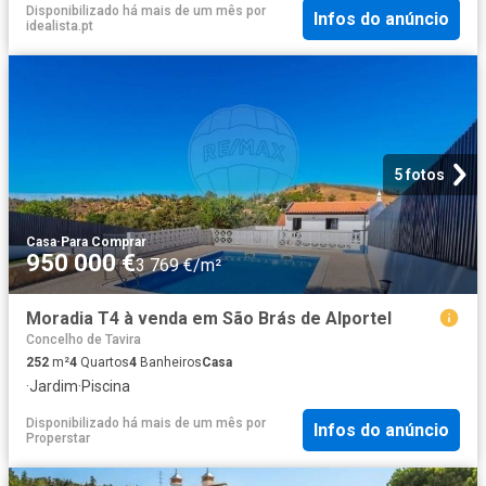
Disponibilizado há mais de um mês
por
Infos do anúncio
idealista.pt
5 fotos
Casa
·
Para Comprar
950 000 €
3 769 €/m²
Moradia T4 à venda em São Brás de Alportel
Concelho de Tavira
252
m²
4
Quartos
4
Banheiros
Casa
·
Jardim
·
Piscina
Disponibilizado há mais de um mês
por
Infos do anúncio
Properstar