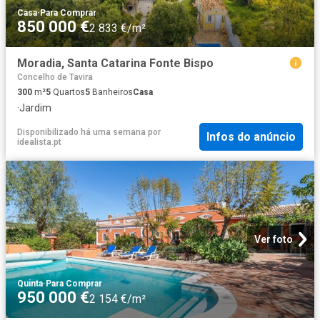
Casa
·
Para Comprar
850 000 €
2 833 €/m²
Moradia, Santa Catarina Fonte Bispo
Concelho de Tavira
300
m²
5
Quartos
5
Banheiros
Casa
·
Jardim
Disponibilizado há uma semana
por
Infos do anúncio
idealista.pt
Ver foto
Quinta
·
Para Comprar
950 000 €
2 154 €/m²