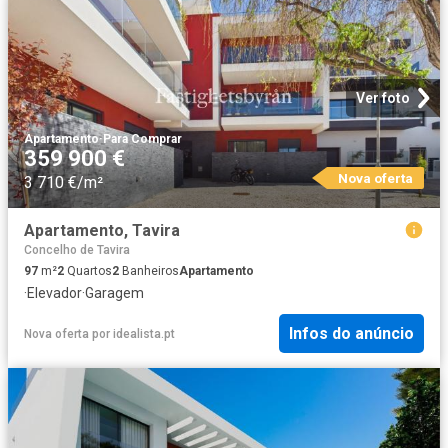
Ver foto
Apartamento
·
Para Comprar
359 900 €
Nova oferta
3 710 €/m²
Apartamento, Tavira
Concelho de Tavira
97
m²
2
Quartos
2
Banheiros
Apartamento
·
Elevador
·
Garagem
Infos do anúncio
Nova oferta
por
idealista.pt