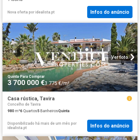
Infos do anúncio
Nova oferta
por
idealista.pt
Ver foto
Quinta
·
Para Comprar
3 700 000 €
3 775 €/m²
Casa rústica, Tavira
Concelho de Tavira
980
m²
6
Quartos
5
Banheiros
Quinta
Disponibilizado há mais de um mês
por
Infos do anúncio
idealista.pt