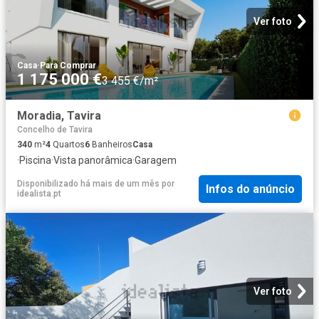
Ver foto
Casa
·
Para Comprar
1 175 000 €
3 455 €/m²
Moradia, Tavira
Concelho de Tavira
340
m²
4
Quartos
6
Banheiros
Casa
·
Piscina
·
Vista panorâmica
·
Garagem
Disponibilizado há mais de um mês
por
Infos do anúncio
idealista.pt
Ver foto