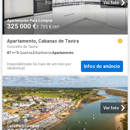
Ver foto
Apartamento
·
Para Comprar
325 000 €
3 735 €/m²
Apartamento, Cabanas de Tavira
Concelho de Tavira
87
m²
3
Quartos
2
Banheiros
Apartamento
Disponibilizado há mais de um mês
por
Infos do anúncio
idealista.pt
Ver foto
Casa
·
Para Comprar