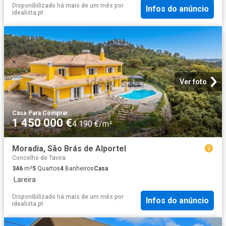
Disponibilizado há mais de um mês
por
Infos do anúncio
idealista.pt
Ver foto
Casa
·
Para Comprar
1 450 000 €
4 190 €/m²
Moradia, São Brás de Alportel
Concelho de Tavira
346
m²
5
Quartos
4
Banheiros
Casa
·
Lareira
Disponibilizado há mais de um mês
por
Infos do anúncio
idealista.pt