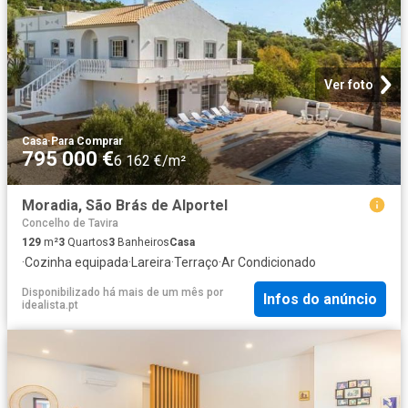
Ver foto
Casa
·
Para Comprar
795 000 €
6 162 €/m²
Moradia, São Brás de Alportel
Concelho de Tavira
129
m²
3
Quartos
3
Banheiros
Casa
·
Cozinha equipada
·
Lareira
·
Terraço
·
Ar Condicionado
Disponibilizado há mais de um mês
por
Infos do anúncio
idealista.pt