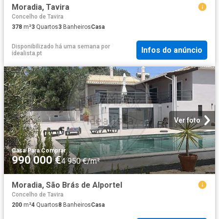
Moradia, Tavira
Concelho de Tavira
378
m²
3
Quartos
3
Banheiros
Casa
Disponibilizado há uma semana
por
Infos do anúncio
idealista.pt
Ver foto
Casa
·
Para Comprar
990 000 €
4 950 €/m²
Moradia, São Brás de Alportel
Concelho de Tavira
200
m²
4
Quartos
8
Banheiros
Casa