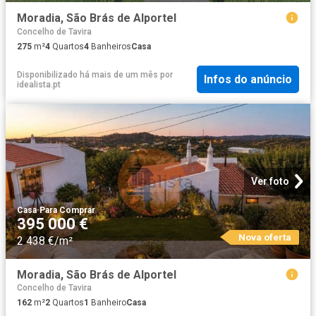
Moradia, São Brás de Alportel
Concelho de Tavira
275
m²
4
Quartos
4
Banheiros
Casa
Disponibilizado há mais de um mês
por
Infos do anúncio
idealista.pt
Ver foto
Casa
·
Para Comprar
395 000 €
Nova oferta
2 438 €/m²
Moradia, São Brás de Alportel
Concelho de Tavira
162
m²
2
Quartos
1
Banheiro
Casa