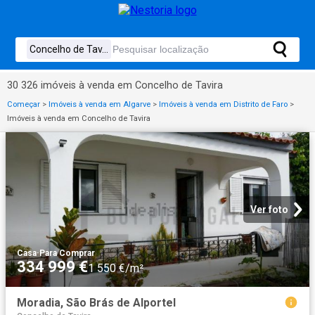
30 326 imóveis à venda em Concelho de Tavira
Começar
>
Imóveis à venda em Algarve
>
Imóveis à venda em Distrito de Faro
>
Imóveis à venda em Concelho de Tavira
Ver foto
Casa
·
Para Comprar
334 999 €
1 550 €/m²
Moradia, São Brás de Alportel