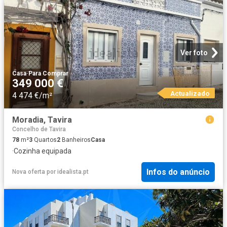
Ver foto
Casa
·
Para Comprar
349 000 €
Actualizado
4 474 €/m²
Moradia, Tavira
Concelho de Tavira
78
m²
3
Quartos
2
Banheiros
Casa
·
Cozinha equipada
Infos do anúncio
Nova oferta
por
idealista.pt