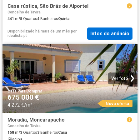
Casa rústica, São Brás de Alportel
Concelho de Tavira
441
m²
5
Quartos
4
Banheiros
Quinta
Disponibilizado há mais de um mês
por
Infos do anúncio
idealista.pt
Ver foto
Casa
·
Para Comprar
675 000 €
Nova oferta
4 272 €/m²
Moradia, Moncarapacho
Concelho de Tavira
158
m²
3
Quartos
3
Banheiros
Casa
·
Piscina