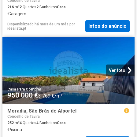
Concelho de Tavira
216
m²
2
Quartos
2
Banheiros
Casa
·
Garagem
Disponibilizado há mais de um mês
por
Infos do anúncio
idealista.pt
Ver foto
Casa
·
Para Comprar
950 000 €
3 769 €/m²
Moradia, São Brás de Alportel
Concelho de Tavira
252
m²
4
Quartos
4
Banheiros
Casa
·
Piscina