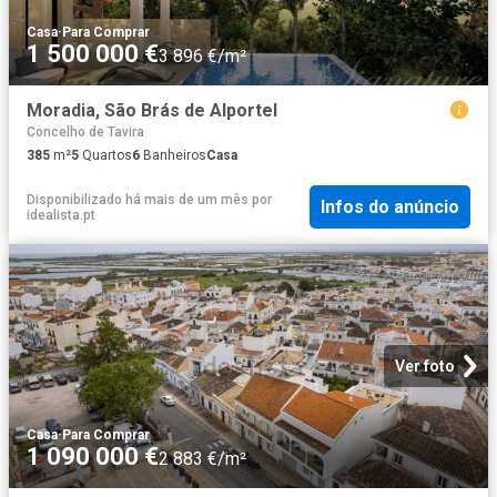
Casa
·
Para Comprar
1 500 000 €
3 896 €/m²
Moradia, São Brás de Alportel
Concelho de Tavira
385
m²
5
Quartos
6
Banheiros
Casa
Disponibilizado há mais de um mês
por
Infos do anúncio
idealista.pt
Ver foto
Casa
·
Para Comprar
1 090 000 €
2 883 €/m²